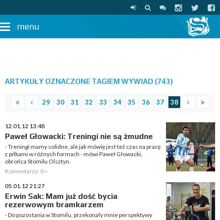
menu
ARTYKUŁY OZNACZONE TAGIEM WYWIAD (743)
29
30
31
32
33
34
35
36
37
38
12.01.12 13:48
Paweł Głowacki: Treningi nie są żmudne
- Treningi mamy solidne, ale jak mówię jest też czas na pracę
z piłkami w różnych formach - mówi Paweł Głowacki,
obrońca Stomilu Olsztyn.
Komentarzy: 0 »
05.01.12 21:27
Erwin Sak: Mam już dość bycia
rezerwowym bramkarzem
- Do pozostania w Stomilu, przekonały mnie perspektywy