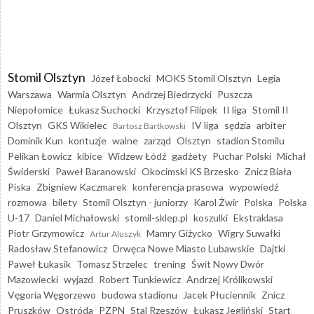
Stomil Olsztyn
Józef Łobocki
MOKS Stomil Olsztyn
Legia
Warszawa
Warmia Olsztyn
Andrzej Biedrzycki
Puszcza
Niepołomice
Łukasz Suchocki
Krzysztof Filipek
II liga
Stomil II
Olsztyn
GKS Wikielec
IV liga
sędzia
arbiter
Bartosz Bartkowski
Dominik Kun
kontuzje
walne
zarząd
Olsztyn
stadion Stomilu
Pelikan Łowicz
kibice
Widzew Łódź
gadżety
Puchar Polski
Michał
Świderski
Paweł Baranowski
Okocimski KS Brzesko
Znicz Biała
Piska
Zbigniew Kaczmarek
konferencja prasowa
wypowiedź
rozmowa
bilety
Stomil Olsztyn - juniorzy
Karol Żwir
Polska
Polska
U-17
Daniel Michałowski
stomil-sklep.pl
koszulki
Ekstraklasa
Piotr Grzymowicz
Mamry Giżycko
Wigry Suwałki
Artur Aluszyk
Radosław Stefanowicz
Drwęca Nowe Miasto Lubawskie
Dajtki
Paweł Łukasik
Tomasz Strzelec
trening
Świt Nowy Dwór
Mazowiecki
wyjazd
Robert Tunkiewicz
Andrzej Królikowski
Vęgoria Węgorzewo
budowa stadionu
Jacek Płuciennik
Znicz
Pruszków
Ostróda
PZPN
Stal Rzeszów
Łukasz Jegliński
Start