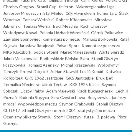
meczem
Yasuhiro Katō
Olimpia II Elbląg
Kamil Kiereś
Polska U-21
Chrobry Głogów
Stomil Cup
felieton
Makroregionalna Liga
Juniorów Młodszych
Stal Mielec
(S)krytym okiem
komentarz
Śląsk
Wrocław
Tomasz Wełnicki
Robert Kiłdanowicz
Mirosław
Jabłoński
Tomasz Wełna
Irakli Meschia
Ruch Chorzów
Wołodymyr Kowal
Polonia Lidzbark Warmiński
Górnik Polkowice
Zagłębie Sosnowiec
komentarz po meczu
Mariusz Borkowski
Rafał
Kujawa
Jarosław Ratajczak
Polsat Sport
Komentarz po meczu
MKS Kluczbork
Socios Stomil
Marek Maleszewski
Warta Sieradz
Jakub Mosakowski
Podbeskidzie Bielsko-Biała
Stomil Olsztyn -
koszykówka
Tomasz Asensky
Michał Kraszewski
Wołodymyr
Tanczyk
Ernest Dzięcioł
Adrian Stawski
Lukáš Kubáň
Kotwica
Kołobrzeg
GKS 1962 Jastrzębie
GKS Jastrzębie
Bruk-Bet
Termalica Nieciecza
Jakub Tecław
KKS 1925 Kalisz
Szymon
Sobczak
Liczby i fakty
Adam Majewski
Kącik bukmacherski
Lech II
Poznań
Radunia Stężyca
Skra Częstochowa
Rozgrzewka
juniorzy
młodsi
wypowiedź po meczu
Szymon Grabowski
Stomil Olsztyn -
CLJ U-17
Stomil Olsztyn - rocznik 2004
statystyki po meczu
Oceniamy piłkarzy Stomilu
Stomil Olsztyn - futsal
3. połowa
Piotr
Gurzęda