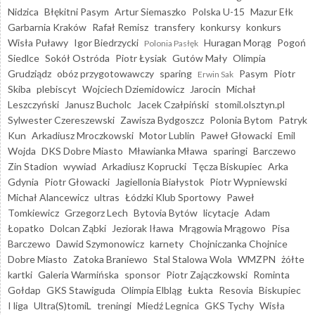
Nidzica
Błękitni Pasym
Artur Siemaszko
Polska U-15
Mazur Ełk
Garbarnia Kraków
Rafał Remisz
transfery
konkursy
konkurs
Wisła Puławy
Igor Biedrzycki
Huragan Morąg
Pogoń
Polonia Pasłęk
Siedlce
Sokół Ostróda
Piotr Łysiak
Gutów Mały
Olimpia
Grudziądz
obóz przygotowawczy
sparing
Pasym
Piotr
Erwin Sak
Skiba
plebiscyt
Wojciech Dziemidowicz
Jarocin
Michał
Leszczyński
Janusz Bucholc
Jacek Czałpiński
stomil.olsztyn.pl
Sylwester Czereszewski
Zawisza Bydgoszcz
Polonia Bytom
Patryk
Kun
Arkadiusz Mroczkowski
Motor Lublin
Paweł Głowacki
Emil
Wojda
DKS Dobre Miasto
Mławianka Mława
sparingi
Barczewo
Zin Stadion
wywiad
Arkadiusz Koprucki
Tęcza Biskupiec
Arka
Gdynia
Piotr Głowacki
Jagiellonia Białystok
Piotr Wypniewski
Michał Alancewicz
ultras
Łódzki Klub Sportowy
Paweł
Tomkiewicz
Grzegorz Lech
Bytovia Bytów
licytacje
Adam
Łopatko
Dolcan Ząbki
Jeziorak Iława
Mrągowia Mrągowo
Pisa
Barczewo
Dawid Szymonowicz
karnety
Chojniczanka Chojnice
Dobre Miasto
Zatoka Braniewo
Stal Stalowa Wola
WMZPN
żółte
kartki
Galeria Warmińska
sponsor
Piotr Zajączkowski
Rominta
Gołdap
GKS Stawiguda
Olimpia Elbląg
Łukta
Resovia
Biskupiec
I liga
Ultra(S)tomiL
treningi
Miedź Legnica
GKS Tychy
Wisła