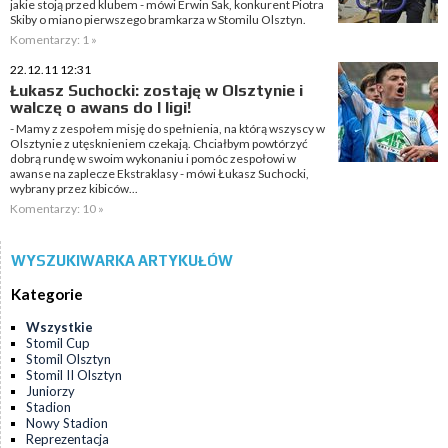
jakie stoją przed klubem - mówi Erwin Sak, konkurent Piotra
Skiby o miano pierwszego bramkarza w Stomilu Olsztyn.
Komentarzy: 1 »
22.12.11 12:31
Łukasz Suchocki: zostaję w Olsztynie i
walczę o awans do I ligi!
- Mamy z zespołem misję do spełnienia, na którą wszyscy w
Olsztynie z utęsknieniem czekają. Chciałbym powtórzyć
dobrą rundę w swoim wykonaniu i pomóc zespołowi w
awanse na zaplecze Ekstraklasy - mówi Łukasz Suchocki,
wybrany przez kibiców...
Komentarzy: 10 »
WYSZUKIWARKA ARTYKUŁÓW
Kategorie
Wszystkie
Stomil Cup
Stomil Olsztyn
Stomil II Olsztyn
Juniorzy
Stadion
Nowy Stadion
Reprezentacja