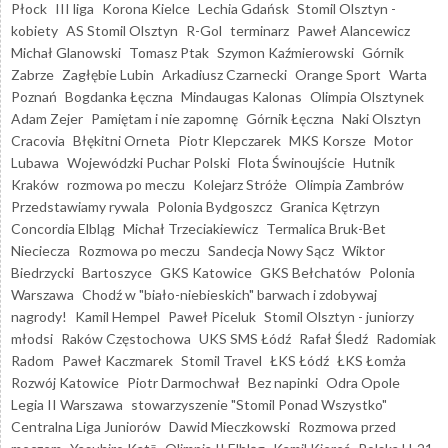
Płock
III liga
Korona Kielce
Lechia Gdańsk
Stomil Olsztyn -
kobiety
AS Stomil Olsztyn
R-Gol
terminarz
Paweł Alancewicz
Michał Glanowski
Tomasz Ptak
Szymon Kaźmierowski
Górnik
Zabrze
Zagłębie Lubin
Arkadiusz Czarnecki
Orange Sport
Warta
Poznań
Bogdanka Łęczna
Mindaugas Kalonas
Olimpia Olsztynek
Adam Zejer
Pamiętam i nie zapomnę
Górnik Łęczna
Naki Olsztyn
Cracovia
Błękitni Orneta
Piotr Klepczarek
MKS Korsze
Motor
Lubawa
Wojewódzki Puchar Polski
Flota Świnoujście
Hutnik
Kraków
rozmowa po meczu
Kolejarz Stróże
Olimpia Zambrów
Przedstawiamy rywala
Polonia Bydgoszcz
Granica Kętrzyn
Concordia Elbląg
Michał Trzeciakiewicz
Termalica Bruk-Bet
Nieciecza
Rozmowa po meczu
Sandecja Nowy Sącz
Wiktor
Biedrzycki
Bartoszyce
GKS Katowice
GKS Bełchatów
Polonia
Warszawa
Chodź w "biało-niebieskich" barwach i zdobywaj
nagrody!
Kamil Hempel
Paweł Piceluk
Stomil Olsztyn - juniorzy
młodsi
Raków Częstochowa
UKS SMS Łódź
Rafał Śledź
Radomiak
Radom
Paweł Kaczmarek
Stomil Travel
ŁKS Łódź
ŁKS Łomża
Rozwój Katowice
Piotr Darmochwał
Bez napinki
Odra Opole
Legia II Warszawa
stowarzyszenie "Stomil Ponad Wszystko"
Centralna Liga Juniorów
Dawid Mieczkowski
Rozmowa przed