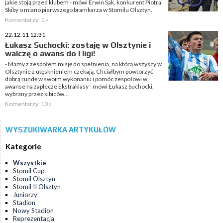
jakie stoją przed klubem - mówi Erwin Sak, konkurent Piotra
Skiby o miano pierwszego bramkarza w Stomilu Olsztyn.
Komentarzy: 1 »
22.12.11 12:31
Łukasz Suchocki: zostaję w Olsztynie i
walczę o awans do I ligi!
- Mamy z zespołem misję do spełnienia, na którą wszyscy w
Olsztynie z utęsknieniem czekają. Chciałbym powtórzyć
dobrą rundę w swoim wykonaniu i pomóc zespołowi w
awanse na zaplecze Ekstraklasy - mówi Łukasz Suchocki,
wybrany przez kibiców...
Komentarzy: 10 »
WYSZUKIWARKA ARTYKUŁÓW
Kategorie
Wszystkie
Stomil Cup
Stomil Olsztyn
Stomil II Olsztyn
Juniorzy
Stadion
Nowy Stadion
Reprezentacja