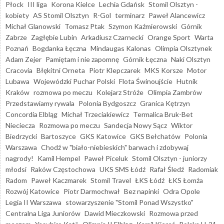
Płock
III liga
Korona Kielce
Lechia Gdańsk
Stomil Olsztyn -
kobiety
AS Stomil Olsztyn
R-Gol
terminarz
Paweł Alancewicz
Michał Glanowski
Tomasz Ptak
Szymon Kaźmierowski
Górnik
Zabrze
Zagłębie Lubin
Arkadiusz Czarnecki
Orange Sport
Warta
Poznań
Bogdanka Łęczna
Mindaugas Kalonas
Olimpia Olsztynek
Adam Zejer
Pamiętam i nie zapomnę
Górnik Łęczna
Naki Olsztyn
Cracovia
Błękitni Orneta
Piotr Klepczarek
MKS Korsze
Motor
Lubawa
Wojewódzki Puchar Polski
Flota Świnoujście
Hutnik
Kraków
rozmowa po meczu
Kolejarz Stróże
Olimpia Zambrów
Przedstawiamy rywala
Polonia Bydgoszcz
Granica Kętrzyn
Concordia Elbląg
Michał Trzeciakiewicz
Termalica Bruk-Bet
Nieciecza
Rozmowa po meczu
Sandecja Nowy Sącz
Wiktor
Biedrzycki
Bartoszyce
GKS Katowice
GKS Bełchatów
Polonia
Warszawa
Chodź w "biało-niebieskich" barwach i zdobywaj
nagrody!
Kamil Hempel
Paweł Piceluk
Stomil Olsztyn - juniorzy
młodsi
Raków Częstochowa
UKS SMS Łódź
Rafał Śledź
Radomiak
Radom
Paweł Kaczmarek
Stomil Travel
ŁKS Łódź
ŁKS Łomża
Rozwój Katowice
Piotr Darmochwał
Bez napinki
Odra Opole
Legia II Warszawa
stowarzyszenie "Stomil Ponad Wszystko"
Centralna Liga Juniorów
Dawid Mieczkowski
Rozmowa przed