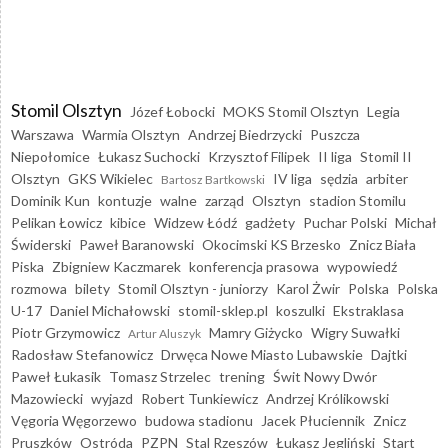
Stomil Olsztyn
Józef Łobocki
MOKS Stomil Olsztyn
Legia
Warszawa
Warmia Olsztyn
Andrzej Biedrzycki
Puszcza
Niepołomice
Łukasz Suchocki
Krzysztof Filipek
II liga
Stomil II
Olsztyn
GKS Wikielec
IV liga
sędzia
arbiter
Bartosz Bartkowski
Dominik Kun
kontuzje
walne
zarząd
Olsztyn
stadion Stomilu
Pelikan Łowicz
kibice
Widzew Łódź
gadżety
Puchar Polski
Michał
Świderski
Paweł Baranowski
Okocimski KS Brzesko
Znicz Biała
Piska
Zbigniew Kaczmarek
konferencja prasowa
wypowiedź
rozmowa
bilety
Stomil Olsztyn - juniorzy
Karol Żwir
Polska
Polska
U-17
Daniel Michałowski
stomil-sklep.pl
koszulki
Ekstraklasa
Piotr Grzymowicz
Mamry Giżycko
Wigry Suwałki
Artur Aluszyk
Radosław Stefanowicz
Drwęca Nowe Miasto Lubawskie
Dajtki
Paweł Łukasik
Tomasz Strzelec
trening
Świt Nowy Dwór
Mazowiecki
wyjazd
Robert Tunkiewicz
Andrzej Królikowski
Vęgoria Węgorzewo
budowa stadionu
Jacek Płuciennik
Znicz
Pruszków
Ostróda
PZPN
Stal Rzeszów
Łukasz Jegliński
Start