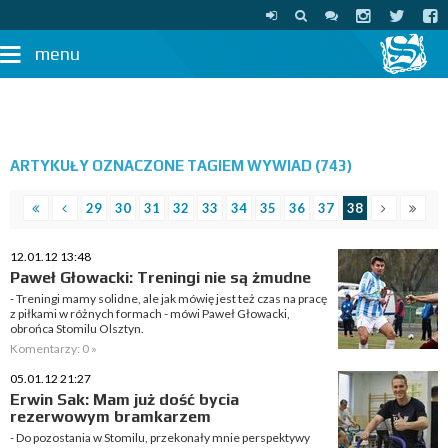
menu
ARTYKUŁY OZNACZONE TAGIEM WYWIAD (743)
29
30
31
32
33
34
35
36
37
38
12.01.12 13:48
Paweł Głowacki: Treningi nie są żmudne
- Treningi mamy solidne, ale jak mówię jest też czas na pracę
z piłkami w różnych formach - mówi Paweł Głowacki,
obrońca Stomilu Olsztyn.
Komentarzy: 0 »
05.01.12 21:27
Erwin Sak: Mam już dość bycia
rezerwowym bramkarzem
- Do pozostania w Stomilu, przekonały mnie perspektywy