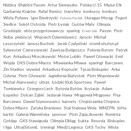
Nidzica
Błękitni Pasym
Artur Siemaszko
Polska U-15
Mazur Ełk
Garbarnia Kraków
Rafał Remisz
transfery
konkursy
konkurs
Wisła Puławy
Igor Biedrzycki
Huragan Morąg
Pogoń
Polonia Pasłęk
Siedlce
Sokół Ostróda
Piotr Łysiak
Gutów Mały
Olimpia
Grudziądz
obóz przygotowawczy
sparing
Pasym
Piotr
Erwin Sak
Skiba
plebiscyt
Wojciech Dziemidowicz
Jarocin
Michał
Leszczyński
Janusz Bucholc
Jacek Czałpiński
stomil.olsztyn.pl
Sylwester Czereszewski
Zawisza Bydgoszcz
Polonia Bytom
Patryk
Kun
Arkadiusz Mroczkowski
Motor Lublin
Paweł Głowacki
Emil
Wojda
DKS Dobre Miasto
Mławianka Mława
sparingi
Barczewo
Zin Stadion
wywiad
Arkadiusz Koprucki
Tęcza Biskupiec
Arka
Gdynia
Piotr Głowacki
Jagiellonia Białystok
Piotr Wypniewski
Michał Alancewicz
ultras
Łódzki Klub Sportowy
Paweł
Tomkiewicz
Grzegorz Lech
Bytovia Bytów
licytacje
Adam
Łopatko
Dolcan Ząbki
Jeziorak Iława
Mrągowia Mrągowo
Pisa
Barczewo
Dawid Szymonowicz
karnety
Chojniczanka Chojnice
Dobre Miasto
Zatoka Braniewo
Stal Stalowa Wola
WMZPN
żółte
kartki
Galeria Warmińska
sponsor
Piotr Zajączkowski
Rominta
Gołdap
GKS Stawiguda
Olimpia Elbląg
Łukta
Resovia
Biskupiec
I liga
Ultra(S)tomiL
treningi
Miedź Legnica
GKS Tychy
Wisła