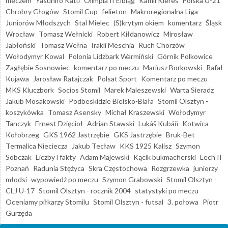
meczem
Yasuhiro Katō
Olimpia II Elbląg
Kamil Kiereś
Polska U-21
Chrobry Głogów
Stomil Cup
felieton
Makroregionalna Liga
Juniorów Młodszych
Stal Mielec
(S)krytym okiem
komentarz
Śląsk
Wrocław
Tomasz Wełnicki
Robert Kiłdanowicz
Mirosław
Jabłoński
Tomasz Wełna
Irakli Meschia
Ruch Chorzów
Wołodymyr Kowal
Polonia Lidzbark Warmiński
Górnik Polkowice
Zagłębie Sosnowiec
komentarz po meczu
Mariusz Borkowski
Rafał
Kujawa
Jarosław Ratajczak
Polsat Sport
Komentarz po meczu
MKS Kluczbork
Socios Stomil
Marek Maleszewski
Warta Sieradz
Jakub Mosakowski
Podbeskidzie Bielsko-Biała
Stomil Olsztyn -
koszykówka
Tomasz Asensky
Michał Kraszewski
Wołodymyr
Tanczyk
Ernest Dzięcioł
Adrian Stawski
Lukáš Kubáň
Kotwica
Kołobrzeg
GKS 1962 Jastrzębie
GKS Jastrzębie
Bruk-Bet
Termalica Nieciecza
Jakub Tecław
KKS 1925 Kalisz
Szymon
Sobczak
Liczby i fakty
Adam Majewski
Kącik bukmacherski
Lech II
Poznań
Radunia Stężyca
Skra Częstochowa
Rozgrzewka
juniorzy
młodsi
wypowiedź po meczu
Szymon Grabowski
Stomil Olsztyn -
CLJ U-17
Stomil Olsztyn - rocznik 2004
statystyki po meczu
Oceniamy piłkarzy Stomilu
Stomil Olsztyn - futsal
3. połowa
Piotr
Gurzęda