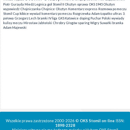
gol
Piotr Gurzęda
Miedź Legnica
Stomil II Olsztyn
oprawa
OKS 1945 Olsztyn
wypowiedź
Chojniczanka Chojnice
Olsztyn
Komentarz express
Rozmowa po meczu
kibice
Stomil Cup
wywiad
komentarz po meczu
Rozgrzewka
Adam Łopatko
ultras
3.
połowa
Grzegorz Lech
bramki
IV liga
GKS Katowice
doping
Puchar Polski
wywiady
kulisy meczu
Mirosław Jabłoński
Chrobry Głogów
sparing
Wigry Suwałki
bramka
Adam Majewski
Wszelkie prawa zastrzeżone 2000-2026 ©
OKS Stomil on-line
ISSN:
1898-2328