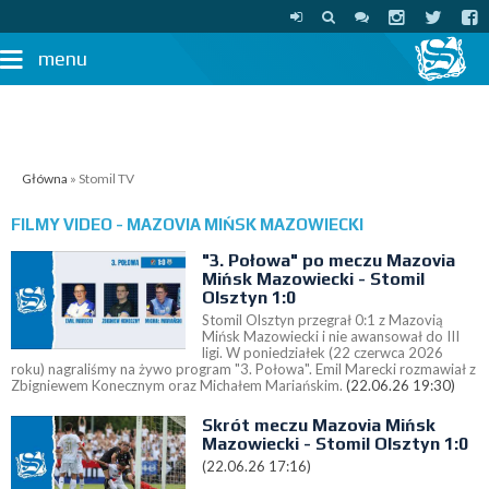
menu
Główna
» Stomil TV
FILMY VIDEO - MAZOVIA MIŃSK MAZOWIECKI
"3. Połowa" po meczu Mazovia
Mińsk Mazowiecki - Stomil
Olsztyn 1:0
Stomil Olsztyn przegrał 0:1 z Mazovią
Mińsk Mazowiecki i nie awansował do III
ligi. W poniedziałek (22 czerwca 2026
roku) nagraliśmy na żywo program "3. Połowa". Emil Marecki rozmawiał z
Zbigniewem Konecznym oraz Michałem Mariańskim.
(22.06.26 19:30)
Skrót meczu Mazovia Mińsk
Mazowiecki - Stomil Olsztyn 1:0
(22.06.26 17:16)