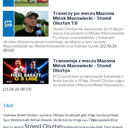
Trenerzy po meczu Mazovia
Mińsk Mazowiecki - Stomil
Olsztyn 1:0
Stomil Olsztyn nie awansował do III ligi po
meczu barażowym w Mińsku Mazowieckim.
Po meczu rozmawialiśmy z trenerami
obydwu drużyn na temat ostatniego spotkania w tym sezonie.
Wypowiedzieli się: Michał Kraszewski oraz Damian Guzek.
(22.06.26
08:03)
Transmisja z meczu Mazovia
Mińsk Mazowiecki - Stomil
Olsztyn
RCS Livestream przeprowadzi transmisję z
finału baraży o III ligę. Stomil Olsztyn zagra
na wyjeździe z Mazovią Mińsk Mazowiecki.
(21.06.26 08:19)
TAGI
rozmowa
Stomil Olsztyn - juniorzy
Olimpia Grudziądz
gole
II liga
Sandecja Nowy
I liga
skrót meczu
Sącz
Widzew Łódź
Adrian Stawski
III liga
wypowiedź po
race
Stomil Olsztyn
konferencja prasowa
meczu
wyjazd
Piotr Zajączkowski