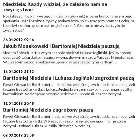
Niedziela: Każdy widział, że zależało nam na
zwycięstwie
Po słabszych twoich występach, dziś (piątek - red.) mogłeś być bohaterem tego
spotkania. Byłeś bardzo aktywny, podawałeś w pole karne przy bramce Lecha, na
tobie był rzut karny, sam też mogłeś strzelić. Czemu to nie wystarczyło do
zwycięstwa?...
26.04.2019, 09:46
Jakub Mosakowski i Bartłomiej Niedziela pauzują
Siedem żółtych kartek w tym sezonie obejrzał Łukasz Jegliński i jeśli w sobotę
obejrzy żółtą kartkę to nie zagra w wyjazdowym meczu z Puszczą Niepołomice.
W bieżącym sezonie sędziowie upominali jeszcze żółtymi kartkami...
16.04.2019, 21:32
Bartłomiej Niedziela i Łukasz Jegliński zagrożeni pauzą
Paweł Głowacki i Bartłomiej Niedziela we wcześniejszych spotkaniach obejrzeli
łącznie trzy żółte kartki, a Łukasz Jegliński siedem razy był napominamy żółtym
kartonikiem. W bieżącym sezonie sędziowie upominali jeszcze żółtymi...
11.04.2019, 20:48
Bartłomiej Niedziela zagrożony pauzą
Paweł Głowacki i Bartłomiej Niedziela we wcześniejszych spotkaniach obejrzeli
łącznie trzy żółte kartki. W bieżącym sezonie sędziowie upominali jeszcze
żółtymi kartkami Lukáša Kubáňia (dziewięciokrotnie),...
09.03.2019, 23:59