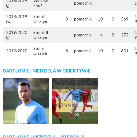
2018/2019
Widzew
-
pomocnik
-
-
-
L
(j)
Łódź
2018/2019
Stomil
L
8
pomocnik
10
0
569
(w)
Olsztyn
II
2019/2020
Stomil II
L
-
pomocnik
4
2
272
(j)
Olsztyn
V
Stomil
L
2019/2020
8
pomocnik
10
0
601
Olsztyn
II
BARTŁOMIEJ NIEDZIELA W OBIEKTYWIE