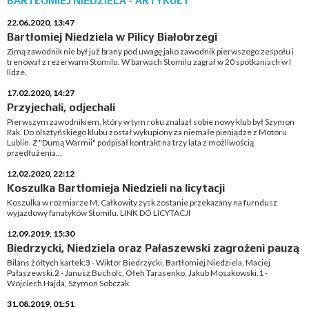
BARTŁOMIEJ NIEDZIELA - ARTYKUŁY
22.06.2020, 13:47
Bartłomiej Niedziela w Pilicy Białobrzegi
Zimą zawodnik nie był już brany pod uwagę jako zawodnik pierwszego zespołu i
trenował z rezerwami Stomilu. W barwach Stomilu zagrał w 20 spotkaniach w I
lidze.
17.02.2020, 14:27
Przyjechali, odjechali
Pierwszym zawodnikiem, który w tym roku znalazł sobie nowy klub był Szymon
Rak. Do olsztyńskiego klubu został wykupiony za niemałe pieniądze z Motoru
Lublin. Z "Dumą Warmii" podpisał kontrakt na trzy lata z możliwością
przedłużenia...
12.02.2020, 22:12
Koszulka Bartłomieja Niedzieli na licytacji
Koszulka w rozmiarze M. Całkowity zysk zostanie przekazany na furndusz
wyjazdowy fanatyków Stomilu. LINK DO LICYTACJI
12.09.2019, 15:30
Biedrzycki, Niedziela oraz Pałaszewski zagrożeni pauzą
Bilans żółtych kartek:3 - Wiktor Biedrzycki, Bartłomiej Niedziela, Maciej
Pałaszewski.2 - Janusz Bucholc, Ołeh Tarasenko, Jakub Mosakowski.1 -
Wojciech Hajda, Szymon Sobczak.
31.08.2019, 01:51