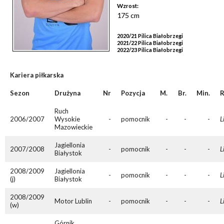
Wzrost:
175 cm
2020/21 Pilica Białobrzegi
2021/22 Pilica Białobrzegi
2022/23 Pilica Białobrzegi
Kariera piłkarska
Sezon
Drużyna
Nr
Pozycja
M.
Br.
Min.
R
Ruch
2006/2007
Wysokie
-
pomocnik
-
-
-
L
Mazowieckie
Jagiellonia
2007/2008
-
pomocnik
-
-
-
L
Białystok
2008/2009
Jagiellonia
-
pomocnik
-
-
-
L
(j)
Białystok
2008/2009
Motor Lublin
-
pomocnik
-
-
-
L
(w)
Górnik