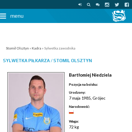
menu
Stomil Olsztyn
»
Kadra
» Sylwetka zawodnika
SYLWETKA PIŁKARZA /
STOMIL OLSZTYN
Bartłomiej Niedziela
Pozycja na boisku:
Urodzony:
7 maja 1985, Grójec
Narodowość:
Waga:
72 kg