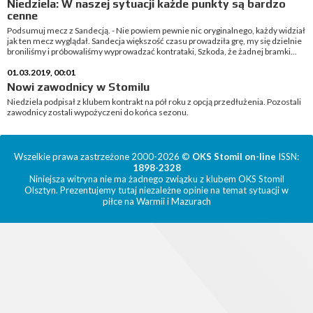
Niedziela: W naszej sytuacji każde punkty są bardzo
cenne
Podsumuj mecz z Sandecją. - Nie powiem pewnie nic oryginalnego, każdy widział
jak ten mecz wyglądał. Sandecja większość czasu prowadziła grę, my się dzielnie
broniliśmy i próbowaliśmy wyprowadzać kontrataki, Szkoda, że żadnej bramki...
01.03.2019, 00:01
Nowi zawodnicy w Stomilu
Niedziela podpisał z klubem kontrakt na pół roku z opcją przedłużenia. Pozostali
zawodnicy zostali wypożyczeni do końca sezonu.
Wszelkie prawa zastrzeżone 2000-2026 ©
OKS Stomil on-line
ISSN:
1898-2328
Niniejsza witryna nie ma żadnego związku z klubem OKS Stomil
Olsztyn. Prezentujemy tutaj niezależne opinie na temat sytuacji w
piłce na Warmii i Mazurach