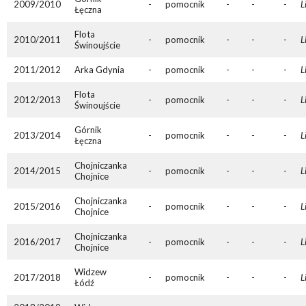
2009/2010
-
pomocnik
-
-
-
L
Łęczna
Flota
2010/2011
-
pomocnik
-
-
-
L
Świnoujście
2011/2012
Arka Gdynia
-
pomocnik
-
-
-
L
Flota
2012/2013
-
pomocnik
-
-
-
L
Świnoujście
Górnik
2013/2014
-
pomocnik
-
-
-
L
Łęczna
Chojniczanka
2014/2015
-
pomocnik
-
-
-
L
Chojnice
Chojniczanka
2015/2016
-
pomocnik
-
-
-
L
Chojnice
Chojniczanka
2016/2017
-
pomocnik
-
-
-
L
Chojnice
Widzew
2017/2018
-
pomocnik
-
-
-
L
Łódź