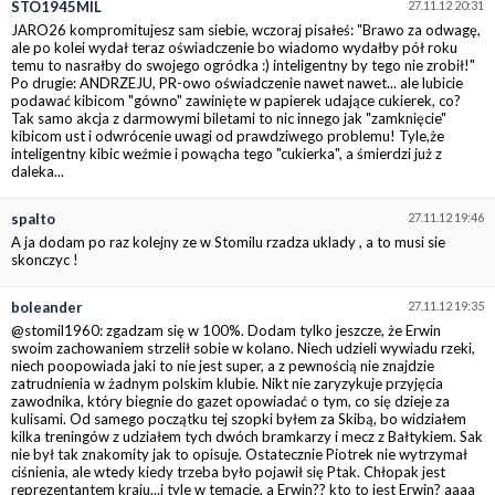
STO1945MIL
27.11.12 20:31
JARO26 kompromitujesz sam siebie, wczoraj pisałeś: "Brawo za odwagę,
ale po kolei wydał teraz oświadczenie bo wiadomo wydałby pół roku
temu to nasrałby do swojego ogródka :) inteligentny by tego nie zrobił!"
Po drugie: ANDRZEJU, PR-owo oświadczenie nawet nawet... ale lubicie
podawać kibicom "gówno" zawinięte w papierek udające cukierek, co?
Tak samo akcja z darmowymi biletami to nic innego jak "zamknięcie"
kibicom ust i odwrócenie uwagi od prawdziwego problemu! Tyle,że
inteligentny kibic weźmie i powącha tego "cukierka", a śmierdzi już z
daleka...
spalto
27.11.12 19:46
A ja dodam po raz kolejny ze w Stomilu rzadza uklady , a to musi sie
skonczyc !
boleander
27.11.12 19:35
@stomil1960: zgadzam się w 100%. Dodam tylko jeszcze, że Erwin
swoim zachowaniem strzelił sobie w kolano. Niech udzieli wywiadu rzeki,
niech poopowiada jaki to nie jest super, a z pewnością nie znajdzie
zatrudnienia w żadnym polskim klubie. Nikt nie zaryzykuje przyjęcia
zawodnika, który biegnie do gazet opowiadać o tym, co się dzieje za
kulisami. Od samego początku tej szopki byłem za Skibą, bo widziałem
kilka treningów z udziałem tych dwóch bramkarzy i mecz z Bałtykiem. Sak
nie był tak znakomity jak to opisuje. Ostatecznie Piotrek nie wytrzymał
ciśnienia, ale wtedy kiedy trzeba było pojawił się Ptak. Chłopak jest
reprezentantem kraju...i tyle w temacie, a Erwin?? kto to jest Erwin? aaaa