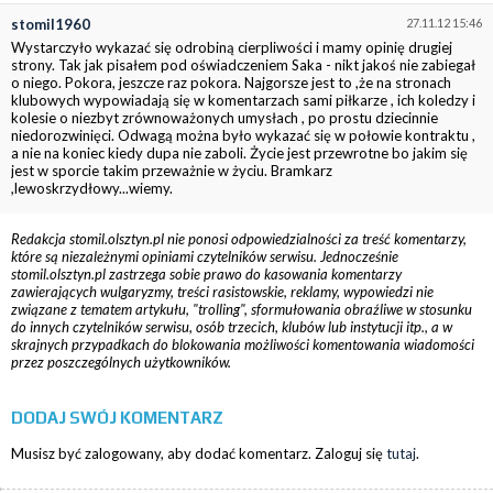
stomil1960
27.11.12 15:46
Wystarczyło wykazać się odrobiną cierpliwości i mamy opinię drugiej
strony. Tak jak pisałem pod oświadczeniem Saka - nikt jakoś nie zabiegał
o niego. Pokora, jeszcze raz pokora. Najgorsze jest to ,że na stronach
klubowych wypowiadają się w komentarzach sami piłkarze , ich koledzy i
kolesie o niezbyt zrównoważonych umysłach , po prostu dziecinnie
niedorozwinięci. Odwagą można było wykazać się w połowie kontraktu ,
a nie na koniec kiedy dupa nie zaboli. Życie jest przewrotne bo jakim się
jest w sporcie takim przeważnie w życiu. Bramkarz
,lewoskrzydłowy...wiemy.
Redakcja stomil.olsztyn.pl nie ponosi odpowiedzialności za treść komentarzy,
które są niezależnymi opiniami czytelników serwisu. Jednocześnie
stomil.olsztyn.pl zastrzega sobie prawo do kasowania komentarzy
zawierających wulgaryzmy, treści rasistowskie, reklamy, wypowiedzi nie
związane z tematem artykułu, "trolling", sformułowania obraźliwe w stosunku
do innych czytelników serwisu, osób trzecich, klubów lub instytucji itp., a w
skrajnych przypadkach do blokowania możliwości komentowania wiadomości
przez poszczególnych użytkowników.
DODAJ SWÓJ KOMENTARZ
Musisz być zalogowany, aby dodać komentarz. Zaloguj się
tutaj
.