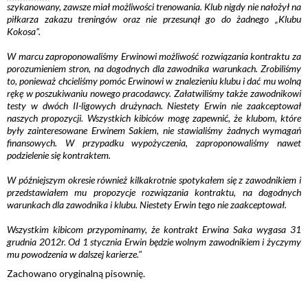
szykanowany, zawsze miał możliwości trenowania. Klub nigdy nie nałożył na
piłkarza zakazu treningów oraz nie przesunął go do żadnego „Klubu
Kokosa”.
W marcu zaproponowaliśmy Erwinowi możliwość rozwiązania kontraktu za
porozumieniem stron, na dogodnych dla zawodnika warunkach. Zrobiliśmy
to, ponieważ chcieliśmy pomóc Erwinowi w znalezieniu klubu i dać mu wolną
rękę w poszukiwaniu nowego pracodawcy. Załatwiliśmy także zawodnikowi
testy w dwóch II-ligowych drużynach. Niestety Erwin nie zaakceptował
naszych propozycji. Wszystkich kibiców mogę zapewnić, że klubom, które
były zainteresowane Erwinem Sakiem, nie stawialiśmy żadnych wymagań
finansowych. W przypadku wypożyczenia, zaproponowaliśmy nawet
podzielenie się kontraktem.
W późniejszym okresie również kilkakrotnie spotykałem się z zawodnikiem i
przedstawiałem mu propozycje rozwiązania kontraktu, na dogodnych
warunkach dla zawodnika i klubu. Niestety Erwin tego nie zaakceptował.
Wszystkim kibicom przypominamy, że kontrakt Erwina Saka wygasa 31
grudnia 2012r. Od 1 stycznia Erwin będzie wolnym zawodnikiem i życzymy
mu powodzenia w dalszej karierze."
Zachowano oryginalną pisownię.