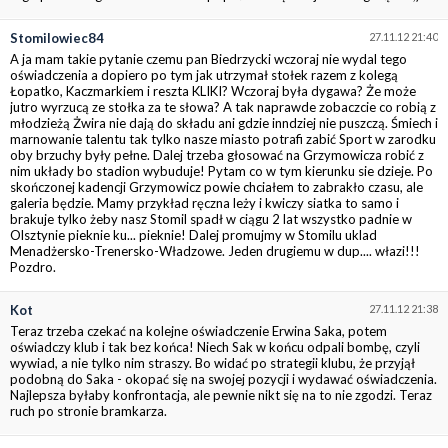
Stomilowiec84
27.11.12 21:40
A ja mam takie pytanie czemu pan Biedrzycki wczoraj nie wydal tego
oświadczenia a dopiero po tym jak utrzymał stołek razem z kolegą
Łopatko, Kaczmarkiem i reszta KLIKI? Wczoraj była dygawa? Że może
jutro wyrzucą ze stołka za te słowa? A tak naprawde zobaczcie co robią z
młodzieżą Żwira nie dają do składu ani gdzie inndziej nie puszczą. Śmiech i
marnowanie talentu tak tylko nasze miasto potrafi zabić Sport w zarodku
oby brzuchy były pełne. Dalej trzeba głosować na Grzymowicza robić z
nim układy bo stadion wybuduje! Pytam co w tym kierunku sie dzieje. Po
skończonej kadencji Grzymowicz powie chciałem to zabrakło czasu, ale
galeria będzie. Mamy przykład ręczna leży i kwiczy siatka to samo i
brakuje tylko żeby nasz Stomil spadł w ciągu 2 lat wszystko padnie w
Olsztynie pieknie ku... pieknie! Dalej promujmy w Stomilu uklad
Menadżersko-Trenersko-Władzowe. Jeden drugiemu w dup.... włazi!!!
Pozdro.
Kot
27.11.12 21:38
Teraz trzeba czekać na kolejne oświadczenie Erwina Saka, potem
oświadczy klub i tak bez końca! Niech Sak w końcu odpali bombę, czyli
wywiad, a nie tylko nim straszy. Bo widać po strategii klubu, że przyjął
podobną do Saka - okopać się na swojej pozycji i wydawać oświadczenia.
Najlepsza byłaby konfrontacja, ale pewnie nikt się na to nie zgodzi. Teraz
ruch po stronie bramkarza.