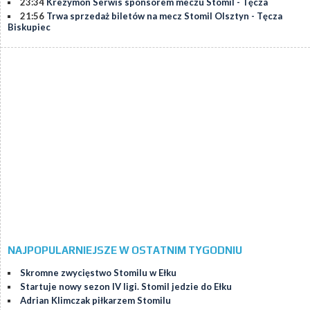
23:34
Krezymon Serwis sponsorem meczu Stomil - Tęcza
21:56
Trwa sprzedaż biletów na mecz Stomil Olsztyn - Tęcza
Biskupiec
NAJPOPULARNIEJSZE W OSTATNIM TYGODNIU
Skromne zwycięstwo Stomilu w Ełku
Startuje nowy sezon IV ligi. Stomil jedzie do Ełku
Adrian Klimczak piłkarzem Stomilu