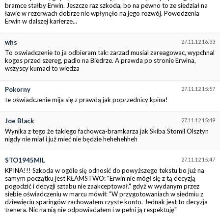
bramce stałby Erwin. Jeszcze raz szkoda, bo na pewno to ze siedział na
ławie w rezerwach dobrze nie wpłynęło na jego rozwój. Powodzenia
Erwin w dalszej karierze...
whs
27.11.12 16:33
To oswiadczenie to ja odbieram tak: zarzad musial zareagowac, wypchnal
kogos przed szereg, padlo na Biedrze. A prawda po stronie Erwina,
wszyscy kumaci to wiedza
Pokorny
27.11.12 15:57
te oświadczenie mija się z prawdą jak poprzednicy kpina!
Joe Black
27.11.12 15:49
Wynika z tego że takiego fachowca-bramkarza jak Skiba Stomil Olsztyn
nigdy nie miał i już mieć nie będzie hehehehheh
STO1945MIL
27.11.12 15:47
KPINA!!! Szkoda w ogóle się odnosić do powyższego tekstu bo już na
samym początku jest KŁAMSTWO: "Erwin nie mógł się z tą decyzją
pogodzić i decyzji sztabu nie zaakceptował." gdyż w wydanym przez
siebie oświadczeniu w marcu mówił: "W przygotowaniach w siedmiu z
dziewięciu sparingów zachowałem czyste konto. Jednak jest to decyzja
trenera. Nic na nią nie odpowiadałem i w pełni ją respektuję"