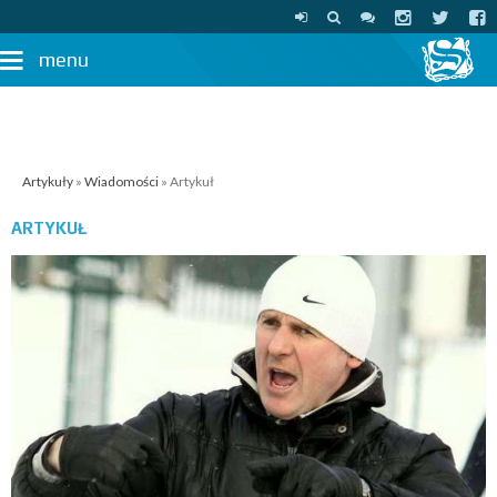
menu
Artykuły
»
Wiadomości
» Artykuł
ARTYKUŁ