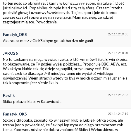
to ten gość co obronił rzut karny w Łomży...yyyy super, gratuluję :) Dość
już złośliwości...Popełniłeś chłopie błąd z tą całą aferą. Czasami trzeba
pochylić głowę i uznać wyższość innych. To jest sport (nie do końca
zawsze czysty) i opiera się na rywalizacji. Mam nadzieję, że gdzieś
zagrzejesz miejsce. Powodzenia.
Fanatyk_OKS
27.11.12 19:30
Akurat za mecz z GieKSa bym go tak bardzo nie ganił
JARO26
27.11.12 18:01
No to czekamy na mega wywiad rzeka, o którym mówił Sak. Erwin skończ
to błaznowanie, że Ty gdzieś wyżej pójdziesz... Proponuję BBC, ABW, ect.
W każdym klubie tak się dzieje są pupilki, przydupasy ect! Taki
cwaniaczek to dlaczego 7-8 miesięcy temu nie wydałeś wielkiego
oświadczenia? Wiem strach:) wtedy to byś w moich oczach miał uznanie a
tak kompromitujesz siebie i klub.
Pawlik
27.11.12 17:36
Skiba pokazal klase w Katowicach.
Fanatyk_OKS
27.11.12 17:19
Szkoda chłopaka, zepsuto go w naszym klubie. Lubie Piotrka Skibę, ale
trzeba jasno powiedzieć, że Sak był lepszym od niego bramkarzem rok
temu. Zapewne, gdyby nie dobra znajomość Skiby i Wyłupskiego, w