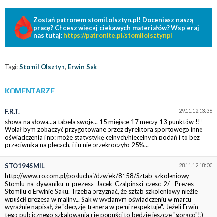
Zostań patronem stomil.olsztyn.pl! Doceniasz naszą
pracę? Chcesz więcej ciekawych materiałów? Wspieraj
nas tutaj:
https://patronite.pl/stomilolsztynpl
Tagi:
Stomil Olsztyn
,
Erwin Sak
KOMENTARZE
F.R.T.
29.11.12 13:36
słowa na słowa...a tabela swoje... 15 miejsce 17 meczy 13 punktów !!!
Wolał bym zobaczyć przygotowane przez dyrektora sportowego inne
oświadczenia i np: może statystykę celnych/niecelnych podań i to bez
przeciwnika na plecach, i ilu nie przekroczyło 25%...
STO1945MIL
28.11.12 18:00
http://www.ro.com.pl/posluchaj/dzwiek/8158/Sztab-szkoleniowy-
Stomlu-na-dywaniku-u-prezesa-Jacek-Czalpinski-czesc-2/ - Prezes
Stomilu o Erwinie Saku. Trzeba przyznać, że sztab szkoleniowy nieźle
wpuścił prezesa w maliny... Sak w wydanym oświadczeniu w marcu
wyraźnie napisał, że "decyzję trenera w pełni respektuje". Jeżeli Erwin
tego publicznego szkalowania nie popuści to będzie jeszcze "gorąco"!;)