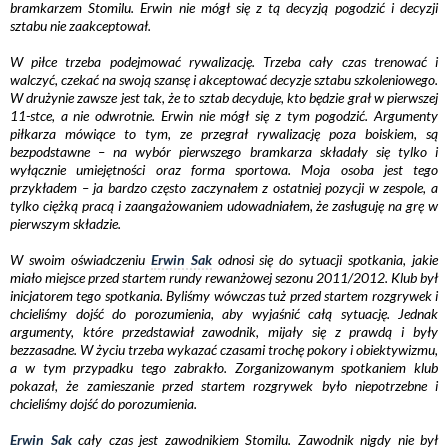
bramkarzem Stomilu. Erwin nie mógł się z tą decyzją pogodzić i decyzji
sztabu nie zaakceptował.
W piłce trzeba podejmować rywalizację. Trzeba cały czas trenować i
walczyć, czekać na swoją szansę i akceptować decyzje sztabu szkoleniowego.
W drużynie zawsze jest tak, że to sztab decyduje, kto będzie grał w pierwszej
11-stce, a nie odwrotnie. Erwin nie mógł się z tym pogodzić. Argumenty
piłkarza mówiące to tym, ze przegrał rywalizację poza boiskiem, są
bezpodstawne – na wybór pierwszego bramkarza składały się tylko i
wyłącznie umiejętności oraz forma sportowa. Moja osoba jest tego
przykładem – ja bardzo często zaczynałem z ostatniej pozycji w zespole, a
tylko ciężką pracą i zaangażowaniem udowadniałem, że zasługuję na grę w
pierwszym składzie.
W swoim oświadczeniu
Erwin Sak
odnosi się do sytuacji spotkania, jakie
miało miejsce przed startem rundy rewanżowej sezonu 2011/2012. Klub był
inicjatorem tego spotkania. Byliśmy wówczas tuż przed startem rozgrywek i
chcieliśmy dojść do porozumienia, aby wyjaśnić całą sytuację. Jednak
argumenty, które przedstawiał zawodnik, mijały się z prawdą i były
bezzasadne. W życiu trzeba wykazać czasami trochę pokory i obiektywizmu,
a w tym przypadku tego zabrakło. Zorganizowanym spotkaniem klub
pokazał, że zamieszanie przed startem rozgrywek było niepotrzebne i
chcieliśmy dojść do porozumienia.
Erwin Sak
cały czas jest zawodnikiem Stomilu. Zawodnik nigdy nie był