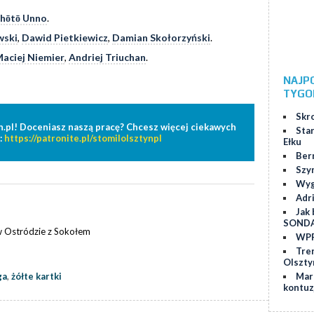
hōtō Unno
.
wski
,
Dawid Pietkiewicz
,
Damian Skołorzyński
.
aciej Niemier
,
Andriej Triuchan
.
NAJP
TYGO
Skr
n.pl! Doceniasz naszą pracę? Chcesz więcej ciekawych
Star
:
https://patronite.pl/stomilolsztynpl
Ełku
Ber
Szy
Wygr
Adr
Jak 
SOND
w Ostródzie z Sokołem
WPP
Tre
Olszty
ga
,
żółte kartki
Marc
kontuz