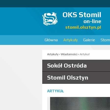
OKS Stomil
on-line
stomil.olsztyn.pl
Główna
Artykuły
Galerie
Stomi
Artykuły
»
Wiadomości
» Artykuł
Sokół Ostróda
Stomil Olsztyn
ARTYKUŁ