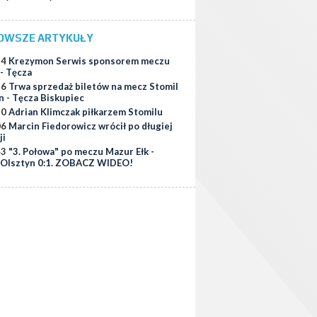
OWSZE ARTYKUŁY
34
Krezymon Serwis sponsorem meczu
 - Tęcza
56
Trwa sprzedaż biletów na mecz Stomil
n - Tęcza Biskupiec
10
Adrian Klimczak piłkarzem Stomilu
06
Marcin Fiedorowicz wrócił po długiej
ji
43
"3. Połowa" po meczu Mazur Ełk -
 Olsztyn 0:1. ZOBACZ WIDEO!