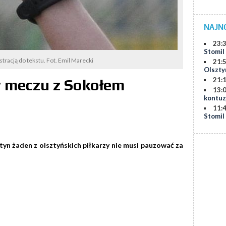
NAJN
23:
Stomil
ustracją do tekstu. Fot. Emil Marecki
21:
Olszty
21:
w meczu z Sokołem
13:
kontuz
11:
Stomil
yn żaden z olsztyńskich piłkarzy nie musi pauzować za