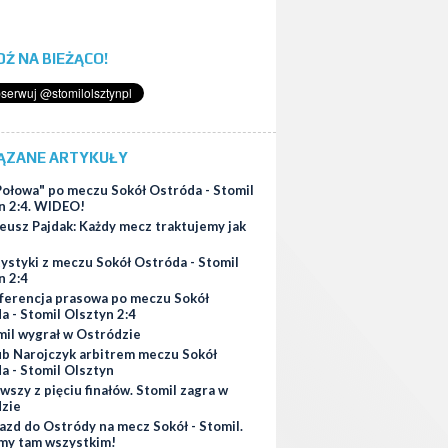
ĄDŹ NA BIEŻĄCO!
ĄZANE ARTYKUŁY
 Połowa" po meczu Sokół Ostróda - Stomil
n 2:4. WIDEO!
eusz Pajdak: Każdy mecz traktujemy jak
ystyki z meczu Sokół Ostróda - Stomil
n 2:4
ferencja prasowa po meczu Sokół
a - Stomil Olsztyn 2:4
mil wygrał w Ostródzie
ub Narojczyk arbitrem meczu Sokół
a - Stomil Olsztyn
wszy z pięciu finałów. Stomil zagra w
zie
azd do Ostródy na mecz Sokół - Stomil.
my tam wszystkim!