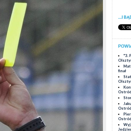
...I B
POWI
"3.
Olszty
Mat
finał
Stat
Olszty
Kon
Ostród
Sto
Jak
Ostród
Pier
Ostród
Wyj
Jedzie