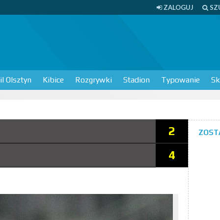
ZALOGUJ
SZ
l Olsztyn
Kibice
Rozgrywki
Stadion
Typowanie
Sk
2
ZOST
4