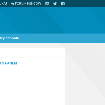
UKAJ
FORUM KIBICÓW
lep Stomilu
AŃ FANEM