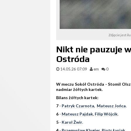
Zdjęcie jest il
Nikt nie pauzuje 
Ostróda
14.05.26 07:09
em
0
W meczu Sokół Ostróda - Stomil Olszt
nadmiar żółtych kartek.
Bilans żółtych kartek:
7
-
Patryk Czarnota
,
Mateusz Jońca
.
6
-
Mateusz Pajdak
,
Filip Wójcik
.
5
-
Karol Żwir
.
4
-
Przemysław Klugier
,
Piotr Łysiak
.