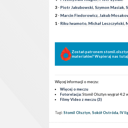
3
-
Piotr Jakubowski
,
Szymon Masiak
,
S
2
-
Marcin Fiedorowicz
,
Jakub Mosako
1
-
Riku Iwamoto
,
Michał Leszczyński
,
M
Zostań patronem stomil.olszty
materiałów? Wspieraj nas tutaj
Więcej informacji o meczu:
Więcej o meczu
Fotorelacja:
Stomil Olsztyn wygrał 4:2 
Filmy Video z meczu (3)
Tagi:
Stomil Olsztyn
,
Sokół Ostróda
,
IV li