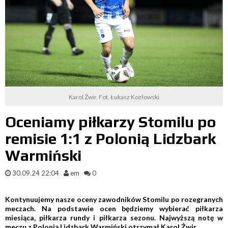
Karol Żwir. Fot. Łukasz Kozłowski
Oceniamy piłkarzy Stomilu po
remisie 1:1 z Polonią Lidzbark
Warmiński
30.09.24 22:04
em
0
Kontynuujemy nasze oceny zawodników Stomilu po rozegranych
meczach. Na podstawie ocen będziemy wybierać piłkarza
miesiąca, piłkarza rundy i piłkarza sezonu. Najwyższą notę w
meczu z Polonią Lidzbark Warmiński otrzymał Karol Żwir.