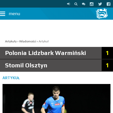
menu
Artykuły
»
Wiadomości
» Artykuł
Polonia Lidzbark Warmiński
1
Stomil Olsztyn
1
ARTYKUŁ