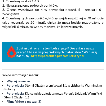
1. Oceniamy w skali 1-10.
2. Nie przyznajemy połówek punktów.
3. Ocena wyjściowa to: 4 w przypadku porażki, 5 - remisu i 6 -
zwycięstwa.
4. Oceniamy tych zawodników, którzy wejdą najpóźniej w 70. minucie
(albo rozegrają ze 20 minut), chyba że mecz będzie przedłużony o
więcej niż 6 minut, to wtedy możliwe, że jeszcze innych.
Zostań patronem stomil.olsztyn.pl! Doceniasz naszą
pracę? Chcesz więcej ciekawych materiałów? Wspieraj
nas tutaj:
https://patronite.pl/stomilolsztynpl
Więcej informacji o meczu:
Więcej o meczu
Fotorelacja:
Stomil Olsztyn zremisował 1:1 w Lidzbarku Warmińskim
z Polonią
Fotorelacja:
Kibicowskie zdjęcia z meczu Polonia Lidzbark Warmiński
- Stomil Olsztyn 1:1
Filmy Video z meczu (3)