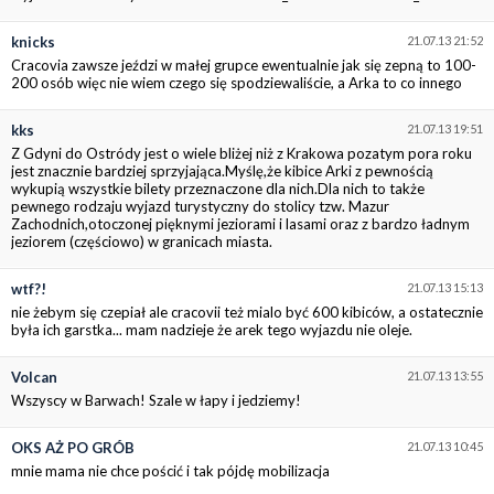
knicks
21.07.13 21:52
Cracovia zawsze jeździ w małej grupce ewentualnie jak się zepną to 100-
200 osób więc nie wiem czego się spodziewaliście, a Arka to co innego
kks
21.07.13 19:51
Z Gdyni do Ostródy jest o wiele bliżej niż z Krakowa pozatym pora roku
jest znacznie bardziej sprzyjająca.Myślę,że kibice Arki z pewnością
wykupią wszystkie bilety przeznaczone dla nich.Dla nich to także
pewnego rodzaju wyjazd turystyczny do stolicy tzw. Mazur
Zachodnich,otoczonej pięknymi jeziorami i lasami oraz z bardzo ładnym
jeziorem (częściowo) w granicach miasta.
wtf?!
21.07.13 15:13
nie żebym się czepiał ale cracovii też mialo być 600 kibiców, a ostatecznie
była ich garstka... mam nadzieje że arek tego wyjazdu nie oleje.
Volcan
21.07.13 13:55
Wszyscy w Barwach! Szale w łapy i jedziemy!
OKS AŻ PO GRÓB
21.07.13 10:45
mnie mama nie chce pościć i tak pójdę mobilizacja