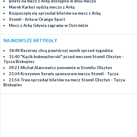
Bilety na mecz z Arką dostępne w dniu meczu
Marek Karkut sędzią meczu z Arką
Rozpoczęła się sprzedaż biletów na mecz z Arką
Stomil - Arka w Orange Sport
Mecz z Arką Gdynia zagramy w Ostródzie
NAJNOWSZE ARTYKUŁY
18:48
Rezerwy chcą powtórzyć wynik sprzed tygodnia
15:40
"Kącik bukmacherski" przed meczem Stomil Olsztyn -
Tęcza Biskupiec
09:21
Michał Alancewicz ponownie w Stomilu Olsztyn
23:34
Krezymon Serwis sponsorem meczu Stomil - Tęcza
21:56
Trwa sprzedaż biletów na mecz Stomil Olsztyn - Tęcza
Biskupiec