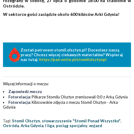
rozegrany w sobotę, 27 lipca o godzinie 16:00 na stadionie w
Ostródzie.
W sektorze gości zasiądzie około 600 kibiców Arki Gdynia!
Zostań patronem stomil.olsztyn.pl! Doceniasz naszą
pracę? Chcesz więcej ciekawych materiałów? Wspieraj
nas tutaj:
https://patronite.pl/stomilolsztynpl
Więcej informacji o meczu:
Zapowiedź meczu
Fotorelacja:
Piłkarze Stomilu Olsztyn zremisowali 0:0 z Arką Gdynia
Fotorelacja:
Kibicowskie zdjęcia z meczu Stomil Olsztyn - Arka
Gdynia
Tagi:
Stomil Olsztyn
,
stowarzyszenie "Stomil Ponad Wszystko"
,
Ostróda
,
Arka Gdynia
,
I liga
,
pociąg specjalny
,
wyjazd