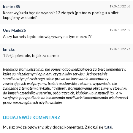
bartek85
19.07.13 22:56
Koszt wyjazdu będzie wynosił 12 złotych (płatne w pociagu).a bilet
kupujemy w klubie?
Uns Majki25
19.07.13 22:52
A czy karnety będo obowiązywały na tym meczu ??
knicks
19.07.13 22:27
12zł ja pierdole, to jak za darmo
Redakcja stomil.olsztyn.pl nie ponosi odpowiedzialności za treść komentarzy,
które są niezależnymi opiniami czytelników serwisu. Jednocześnie
stomil.olsztyn.pl zastrzega sobie prawo do kasowania komentarzy
zawierających wulgaryzmy, treści rasistowskie, reklamy, wypowiedzi nie
związane z tematem artykułu, "trolling", sformułowania obraźliwe w stosunku
do innych czytelników serwisu, osób trzecich, klubów lub instytucji itp., a w
skrajnych przypadkach do blokowania możliwości komentowania wiadomości
przez poszczególnych użytkowników.
DODAJ SWÓJ KOMENTARZ
Musisz być zalogowany, aby dodać komentarz. Zaloguj się
tutaj
.