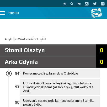
menu
Artykuły
»
Wiadomości
» Artykuł
Stomil Olsztyn
0
Arka Gdynia
0
94'
Koniec meczu. Bez bramek w Ostródzie.
Dobre dośrodkowanie Jeglińskiego w pole karne.
93'
Łukasik jednak pomagał sobie ręką, rzut wolny dla
Arki.
Uderzenie sprzed pola karnego na bramkę Stomilu,
90'
pewnie Skiba.