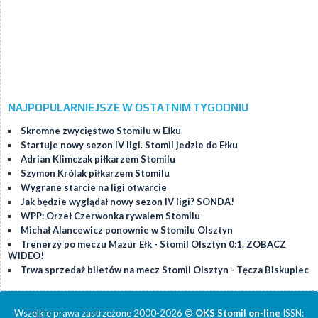
NAJPOPULARNIEJSZE W OSTATNIM TYGODNIU
Skromne zwycięstwo Stomilu w Ełku
Startuje nowy sezon IV ligi. Stomil jedzie do Ełku
Adrian Klimczak piłkarzem Stomilu
Szymon Królak piłkarzem Stomilu
Wygrane starcie na ligi otwarcie
Jak będzie wyglądał nowy sezon IV ligi? SONDA!
WPP: Orzeł Czerwonka rywalem Stomilu
Michał Alancewicz ponownie w Stomilu Olsztyn
Trenerzy po meczu Mazur Ełk - Stomil Olsztyn 0:1. ZOBACZ
WIDEO!
Trwa sprzedaż biletów na mecz Stomil Olsztyn - Tęcza Biskupiec
Wszelkie prawa zastrzeżone 2000-2026 ©
OKS Stomil on-line
ISSN: