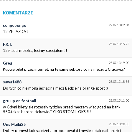
KOMENTARZE
songopongo
27.07.13 02:07
12 ZŁ JAZDA !
F.R.T.
26.07.13 15:25
12zł...darmoszka, lecimy specjałem !!
Greg
25.07.13 19:00
Kupuję bilet przez internet, na te same sektory co na meczu z Cracovią?
sawa1488
25.07.13 18:35
Do tych co nie moga jechac na mecz Bedzie na orange sport :)
gru up on football
25.07.13 11:00
w Gdyni bilety sie rozeszly tydzien przed meczem wiec gosci na bank
550.takze bardzo ciekawie.TYLKO STOMIL OKS !!!
Uns Majki25
23.07.13 20:30
Dobry pomysł kolega niżej zaproponował :) i myśle ze jak najbardziej