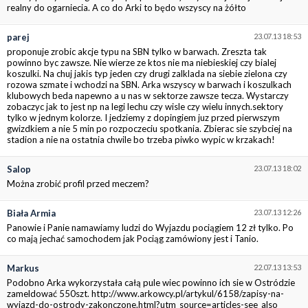
realny do ogarniecia. A co do Arki to będo wszyscy na żółto
parej
23.07.13 18:53
proponuje zrobic akcje typu na SBN tylko w barwach. Zreszta tak
powinno byc zawsze. Nie wierze ze ktos nie ma niebieskiej czy bialej
koszulki. Na chuj jakis typ jeden czy drugi zalklada na siebie zielona czy
rozowa szmate i wchodzi na SBN. Arka wszyscy w barwach i koszulkach
klubowych beda napewno a u nas w sektorze zawsze tecza. Wystarczy
zobaczyc jak to jest np na legi lechu czy wisle czy wielu innych.sektory
tylko w jednym kolorze. I jedziemy z dopingiem juz przed pierwszym
gwizdkiem a nie 5 min po rozpoczeciu spotkania. Zbierac sie szybciej na
stadion a nie na ostatnia chwile bo trzeba piwko wypic w krzakach!
Salop
23.07.13 18:02
Można zrobić profil przed meczem?
Biała Armia
23.07.13 12:26
Panowie i Panie namawiamy ludzi do Wyjazdu pociągiem 12 zł tylko. Po
co mają jechać samochodem jak Pociąg zamówiony jest i Tanio.
Markus
22.07.13 13:53
Podobno Arka wykorzystała całą pule wiec powinno ich sie w Ostródzie
zameldować 550szt. http://www.arkowcy.pl/artykul/6158/zapisy-na-
wyjazd-do-ostrody-zakonczone.html?utm_source=articles-see_also