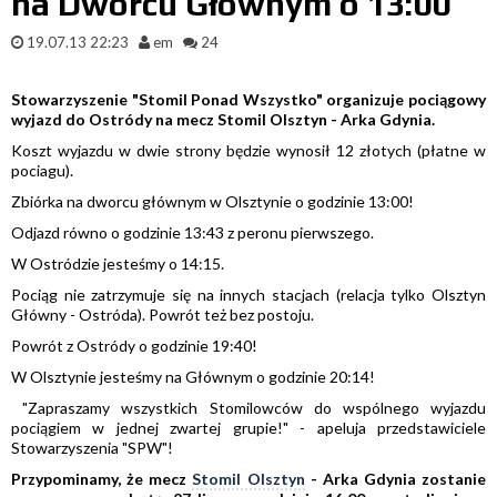
na Dworcu Głównym o 13:00
19.07.13 22:23
em
24
Stowarzyszenie "Stomil Ponad Wszystko" organizuje pociągowy
wyjazd do Ostródy na mecz Stomil Olsztyn - Arka Gdynia.
Koszt wyjazdu w dwie strony będzie wynosił 12 złotych (płatne w
pociagu).
Zbiórka na dworcu głównym w Olsztynie o godzinie 13:00!
Odjazd równo o godzinie 13:43 z peronu pierwszego.
W Ostródzie jesteśmy o 14:15.
Pociąg nie zatrzymuje się na innych stacjach (relacja tylko Olsztyn
Główny - Ostróda). Powrót też bez postoju.
Powrót z Ostródy o godzinie 19:40!
W Olsztynie jesteśmy na Głównym o godzinie 20:14!
"Zapraszamy wszystkich Stomilowców do wspólnego wyjazdu
pociągiem w jednej zwartej grupie!" - apeluja przedstawiciele
Stowarzyszenia "SPW"!
Przypominamy, że mecz
Stomil Olsztyn
- Arka Gdynia zostanie