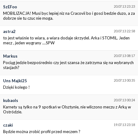
SzEFoo
20.07.13 23:23
MOBILIZACJA! Musi byc lepiej niz na Cracovii bo i gosci bedzie duzo, a za
dobrze sie tu czuc nie moga.
astra2
20.07.13 22:58
to jest właśnie to wiara, a wiara dodaje skrzydel. Arka i STOMIL. Jeden
mecz , jeden wygrany ....SPW
Markus
20.07.13 08:17
Pociąg jedzie bezpośrednio czy jest szansa że zatrzyma się na wybranych
stacjach?
Uns Majki25
20.07.13 00:35
Dzięki kolego !
kubaols
20.07.13 00:24
Karnety są tylko na 9 spotkań w Olsztynie, nie wliczono meczu z Arką w
Ostródzie.
czaki
19.07.13 23:18
Będzie można zrobić profil przed meczem ?