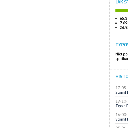
JAK S
65.
7.6
26.
TYPO
Nikt p
spotkan
HIST
17-05
Stomil I
19-10
Tęcza B
16-03
Stomil I