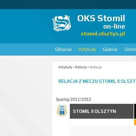
OKS Stomil
on-line
stomil.olsztyn.pl
Główna
Artykuły
Galerie
Stomi
Artykuły
»
Relacje
» Relacja
RELACJA Z MECZU
STOMIL II OLSZT
Sparing 2011/2012
STOMIL II OLSZTYN