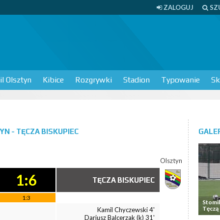
ZALOGUJ
SZ
l Olsztyn
Kibice
Rozgrywki
Stadion
Typowanie
Sk
YN - TĘCZA BISKUPIEC
GALER
Olsztyn
1:6
TĘCZA BISKUPIEC
1:3
Stomil 
Tęczą 
Kamil Chyczewski 4'
Dariusz Balcerzak (k) 31'