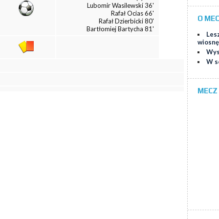
Lubomir Wasilewski 36'
Rafał Ocias 66'
O ME
Rafał Dzierbicki 80'
Bartłomiej Bartycha 81'
Lesz
wiosnę
Wys
W s
MECZ