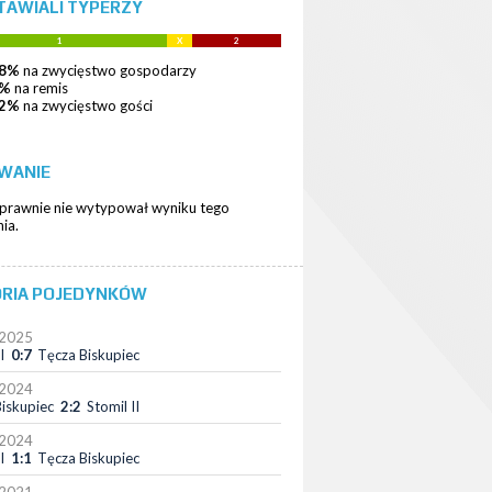
TAWIALI TYPERZY
1
X
2
38%
na zwycięstwo gospodarzy
9%
na remis
92%
na zwycięstwo gości
WANIE
oprawnie nie wytypował wyniku tego
ia.
ORIA POJEDYNKÓW
-2025
I
0:7
Tęcza Biskupiec
-2024
iskupiec
2:2
Stomil II
-2024
I
1:1
Tęcza Biskupiec