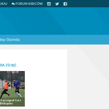
UKAJ
FORUM KIBICÓW
lep Stomilu
IA ZDJĘĆ
II przegrał 1:6 z
Biskupiec