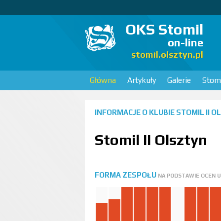
OKS Stomil
on-line
stomil.olsztyn.pl
Główna
Artykuły
Galerie
Stomi
INFORMACJE O KLUBIE
STOMIL II 
Stomil II Olsztyn
FORMA ZESPOŁU
NA PODSTAWIE OCEN