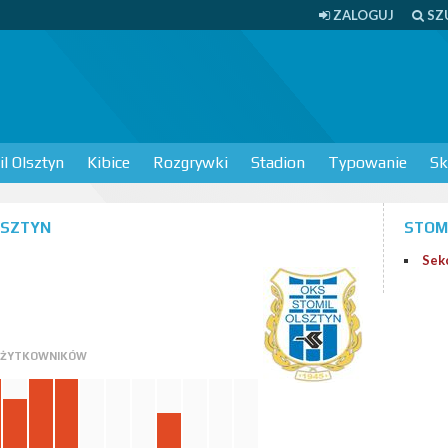
ZALOGUJ
SZ
l Olsztyn
Kibice
Rozgrywki
Stadion
Typowanie
Sk
OLSZTYN
STOMI
Sek
 UŻYTKOWNIKÓW