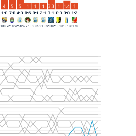
4
5
5
1
1
1
3.3
1
1.4
1
1:0
7:0
4:0
0:6
0:1
2:1
3:1
0:3
0:0
1:2
10.09
21.09
25.09
29.10
2.04
21.05
23.02
10.10
18.10
31.10