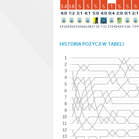
3.4
3.8
5
5
5
5
1
5
5
5
4:0
1:2
3:1
4:1
5:0
4:0
0:4
2:0
0:1
2:1
19.10
29.03
14.06
16.08
17.10
7.11
17.04
24.04
5.06
7.09
HISTORIA POZYCJI W TABELI
1
2
3
4
5
6
7
8
9
10
11
12
13