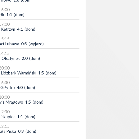
 Iłowo
1:0
(dom)
16:00
Ełk
1:1
(dom)
17:00
 Kętrzyn
4:1
(dom)
15:15
act Lubawa
0:3
(wyjazd)
14:15
a Olsztynek
2:0
(dom)
20:00
 Lidzbark Warmiński
1:5
(dom)
16:30
Giżycko
4:0
(dom)
20:00
wia Mrągowo
1:5
(dom)
12:30
iskupiec
1:1
(dom)
12:15
iała Piska
0:3
(dom)