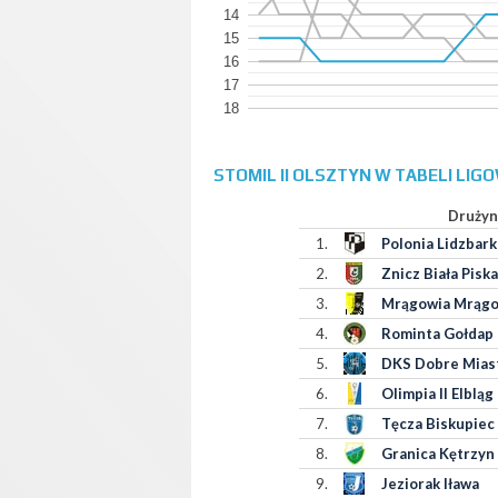
14
15
16
17
18
STOMIL II OLSZTYN W TABELI LIG
Drużyn
1.
Polonia Lidzbar
2.
Znicz Biała Piska
3.
Mrągowia Mrąg
4.
Rominta Gołdap
5.
DKS Dobre Mias
6.
Olimpia II Elbląg
7.
Tęcza Biskupiec
8.
Granica Kętrzyn
9.
Jeziorak Iława