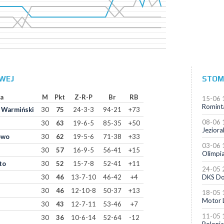
OWEJ
STOMI
a
M
Pkt
Z-R-P
Br
RB
15-06 
Romint
k Warmiński
30
75
24-3-3
94-21
+73
08-06 
30
63
19-6-5
85-35
+50
Jeziora
owo
30
62
19-5-6
71-38
+33
03-06 
30
57
16-9-5
56-41
+15
Olimpia
to
30
52
15-7-8
52-41
+11
24-05 
30
46
13-7-10
46-42
+4
DKS Do
30
46
12-10-8
50-37
+13
18-05 
Motor 
30
43
12-7-11
53-46
+7
11-05 
30
36
10-6-14
52-64
-12