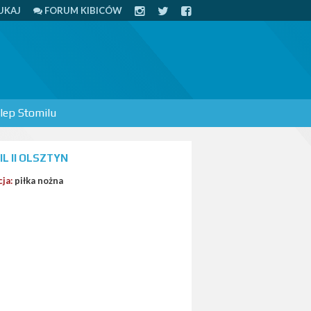
UKAJ
FORUM KIBICÓW
lep Stomilu
L II OLSZTYN
cja:
piłka nożna