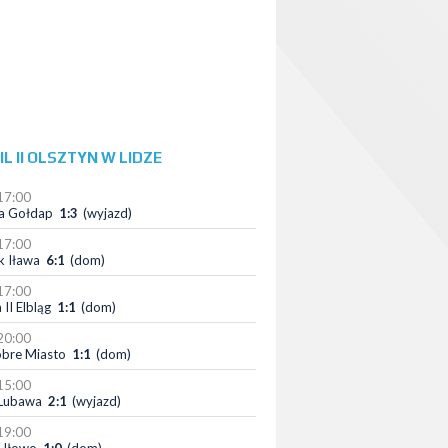
L II OLSZTYN W LIDZE
17:00
a Gołdap
1:3
(wyjazd)
17:00
k Iława
6:1
(dom)
17:00
 II Elbląg
1:1
(dom)
20:00
bre Miasto
1:1
(dom)
15:00
Lubawa
2:1
(wyjazd)
19:00