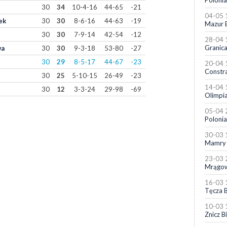
Polonia
30
34
10-4-16
44-65
-21
04-05 
ek
30
30
8-6-16
44-63
-19
Mazur 
30
30
7-9-14
42-54
-12
28-04 
Granica
wa
30
30
9-3-18
53-80
-27
30
29
8-5-17
44-67
-23
20-04 
Constr
30
25
5-10-15
26-49
-23
14-04 
30
12
3-3-24
29-98
-69
Olimpi
05-04 
Polonia
30-03 
Mamry 
23-03 
Mrągo
16-03 
Tęcza B
10-03 
Znicz B