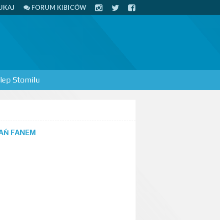
UKAJ
FORUM KIBICÓW
lep Stomilu
AŃ FANEM