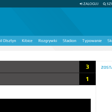
ZALOGUJ
SZ
l Olsztyn
Kibice
Rozgrywki
Stadion
Typowanie
Sk
3
ZOST
1