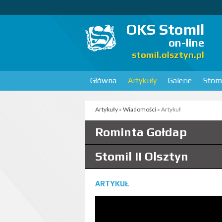
OKS Stomil
on-line
stomil.olsztyn.pl
Główna
Artykuły
Galerie
Stomi
Artykuły
»
Wiadomości
» Artykuł
Rominta Gołdap
Stomil II Olsztyn
ARTYKUŁ