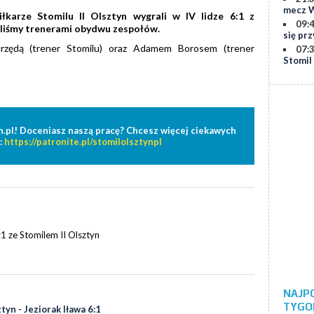
mecz W
karze Stomilu II Olsztyn wygrali w IV lidze 6:1 z
09:
aliśmy trenerami obydwu zespołów.
się prz
rzędą (trener Stomilu) oraz Adamem Borosem (trener
07:
Stomil
n.pl! Doceniasz naszą pracę? Chcesz więcej ciekawych
:
https://patronite.pl/stomilolsztynpl
 ze Stomilem II Olsztyn
NAJP
TYGO
tyn - Jeziorak Iława 6:1