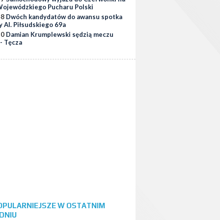
ojewódzkiego Pucharu Polski
48
Dwóch kandydatów do awansu spotka
y Al. Piłsudskiego 69a
30
Damian Krumplewski sędzią meczu
 - Tęcza
OPULARNIEJSZE W OSTATNIM
DNIU