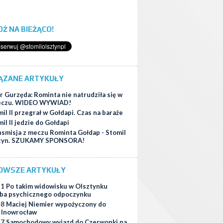
ĄDŹ NA BIEŻĄCO!
ĄZANE ARTYKUŁY
r Gurzęda: Rominta nie natrudziła się w
eczu. WIDEO WYWIAD!
il II przegrał w Gołdapi. Czas na baraże
il II jedzie do Gołdapi
nsmisja z meczu Rominta Gołdap - Stomil
sztyn. SZUKAMY SPONSORA!
OWSZE ARTYKUŁY
11
Po takim widowisku w Olsztynku
ba psychicznego odpoczynku
48
Maciej Niemier wypożyczony do
i Inowrocław
37
Samochodowy wyjazd do Czerwonki na