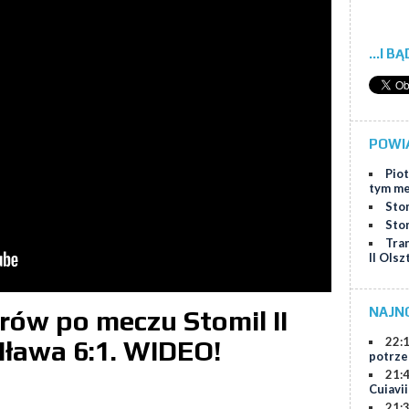
...I B
POWI
Piot
tym m
Stom
Stom
Tra
II Ol
NAJN
ów po meczu Stomil II
22:
 Iława 6:1. WIDEO!
potrze
21:
Cuiavi
21: