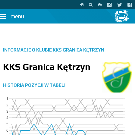
menu
INFORMACJE O KLUBIE
KKS GRANICA KĘTRZYN
KKS Granica Kętrzyn
HISTORIA POZYCJI W TABELI
1
2
3
4
5
6