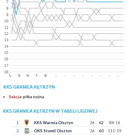
7
8
9
10
11
12
13
14
15
16
17
18
1.
..
..
..
..
7.
3.
..
..
..
..
9.
5.
KKS GRANICA KĘTRZYN
Sekcja:
piłka nożna
KKS GRANICA KĘTRZYN W TABELI LIGOWEJ
1.
KKS Warmia Olsztyn
26
62
84-16
2.
OKS Stomil Olsztyn
26
60
111-19