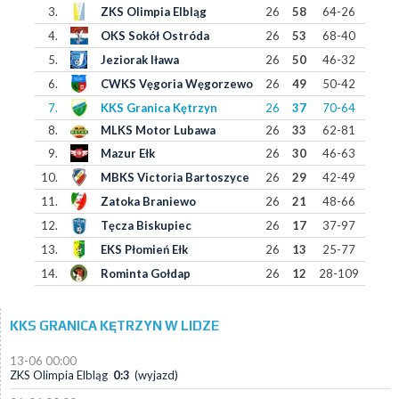
3.
ZKS Olimpia Elbląg
26
58
64-26
4.
OKS Sokół Ostróda
26
53
68-40
5.
Jeziorak Iława
26
50
46-32
6.
CWKS Vęgoria Węgorzewo
26
49
50-42
7.
KKS Granica Kętrzyn
26
37
70-64
8.
MLKS Motor Lubawa
26
33
62-81
9.
Mazur Ełk
26
30
46-63
10.
MBKS Victoria Bartoszyce
26
29
42-49
11.
Zatoka Braniewo
26
21
48-66
12.
Tęcza Biskupiec
26
17
37-97
13.
EKS Płomień Ełk
26
13
25-77
14.
Rominta Gołdap
26
12
28-109
KKS GRANICA KĘTRZYN W LIDZE
13-06 00:00
ZKS Olimpia Elbląg
0:3
(wyjazd)