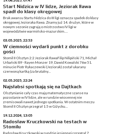
19.06.2025, 07:47
Start Nidzica w IV lidze, Jeziorak Iława
spadł do klasy okręgowej
Brak awansu Startu Nidzica do III ligi oznacza spadek do klasy
okręgowej Jezioraka Iława. Znamy już 14. drużyn, które w
nowym sezonie zagrają o mistrzostwo IV ligi w
województwie warmińsko-mazurskim....
03.05.2025, 22:53
W ciemności wydarli punkt z dorobku
gości
Stomil II Olsztyn 2:2 Jeziorak IławaFilip Nilipiński 71, Michał
Urbański 89 - Rayen Monzer 19, Dawid Kowalski 76w 51.
minucie Piotr Rykaczewski (Jeziorak) został ukarany
czerwoną kartką (za brutalny...
02.05.2025, 22:24
Najsłabsi spotkają się na Dajtkach
Olsztynianie cały czas mają matematyczne szanse na
pozostanie w IV lidze, ale w rundzie wiosennej nie
zremisowali nawet jednego spotkania. W ostatnim meczu
Stomil II Olsztyn przegrał 1:5 w Giżycku...
19.12.2024, 13:05
Radosław Kruczkowski na testach w
Stomilu
Radosław Kruczkowski w rundzie jesiennej rozegrał 7