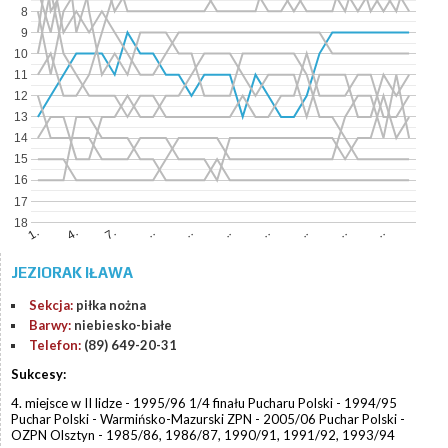
8
9
10
11
12
13
14
15
16
17
18
7.
..
..
..
4.
..
..
..
1.
..
JEZIORAK IŁAWA
Sekcja:
piłka nożna
Barwy:
niebiesko-białe
Telefon:
(89) 649-20-31
Sukcesy:
4. miejsce w II lidze - 1995/96 1/4 finału Pucharu Polski - 1994/95
Puchar Polski - Warmińsko-Mazurski ZPN - 2005/06 Puchar Polski -
OZPN Olsztyn - 1985/86, 1986/87, 1990/91, 1991/92, 1993/94