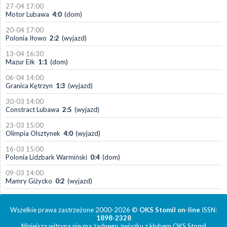
27-04 17:00
Motor Lubawa
4:0
(dom)
20-04 17:00
Polonia Iłowo
2:2
(wyjazd)
13-04 16:30
Mazur Ełk
1:1
(dom)
06-04 14:00
Granica Kętrzyn
1:3
(wyjazd)
30-03 14:00
Constract Lubawa
2:5
(wyjazd)
23-03 15:00
Olimpia Olsztynek
4:0
(wyjazd)
16-03 15:00
Polonia Lidzbark Warmiński
0:4
(dom)
09-03 14:00
Mamry Giżycko
0:2
(wyjazd)
Wszelkie prawa zastrzeżone 2000-2026 ©
OKS Stomil on-line
ISSN:
1898-2328
Niniejsza witryna nie ma żadnego związku z klubem OKS Stomil