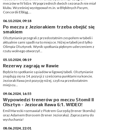
meczów w IV lidze. W poprzednich dwóch sezonach nie miał
klubu. Wcześniej występował m.in. w Błękitnych Pasym,
Concordii Elbląg,...
06.10.2024, 09:18
Po meczu z Jeziorakiem trzeba obejść się
smakiem
Olsztynianie przegrali z przedostatnim zespołem w tabeli i
aktualnie sami spadli na to miejsce. Niżej w tabeli jest tylko
Olimpia Olsztynek. Wynik spotkania pięknym uderzeniem z
rzutu wolnego otworzył...
05.10.2024, 08:19
Rezerwy zagrają w Iławie
Będzie to spotkanie sąsiadów w ligowej tabeli. Olsztynianie
znajdują się na 14. pozycji z sześcioma punktami na koncie.
Jeziorak Iława jest pozycję niżej, czyli na przedostatnim
miejscu...
09.06.2024, 16:55
Wypowiedzi trenerów po meczu Stomil II
Olsztyn - Jeziorak Iława 6:1. WIDEO!
Emil Marecki rozmawiał z Piotrem Gurzędą (trener Stomilu)
oraz Adamem Borosem (trener Jezioraka). Zapraszamy do
wysłuchania!
08.06.2024, 22:01