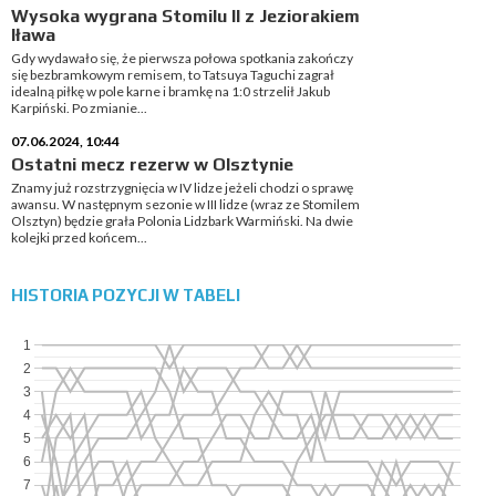
Wysoka wygrana Stomilu II z Jeziorakiem
Iława
Gdy wydawało się, że pierwsza połowa spotkania zakończy
się bezbramkowym remisem, to Tatsuya Taguchi zagrał
idealną piłkę w pole karne i bramkę na 1:0 strzelił Jakub
Karpiński. Po zmianie...
07.06.2024, 10:44
Ostatni mecz rezerw w Olsztynie
Znamy już rozstrzygnięcia w IV lidze jeżeli chodzi o sprawę
awansu. W następnym sezonie w III lidze (wraz ze Stomilem
Olsztyn) będzie grała Polonia Lidzbark Warmiński. Na dwie
kolejki przed końcem...
HISTORIA POZYCJI W TABELI
1
2
3
4
5
6
7