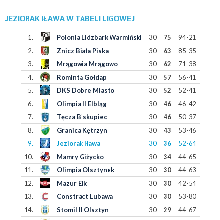
JEZIORAK IŁAWA W TABELI LIGOWEJ
1.
Polonia Lidzbark Warmiński
30
75
94-21
2.
Znicz Biała Piska
30
63
85-35
3.
Mrągowia Mrągowo
30
62
71-38
4.
Rominta Gołdap
30
57
56-41
5.
DKS Dobre Miasto
30
52
52-41
6.
Olimpia II Elbląg
30
46
46-42
7.
Tęcza Biskupiec
30
46
50-37
8.
Granica Kętrzyn
30
43
53-46
9.
Jeziorak Iława
30
36
52-64
10.
Mamry Giżycko
30
34
44-65
11.
Olimpia Olsztynek
30
30
44-63
12.
Mazur Ełk
30
30
42-54
13.
Constract Lubawa
30
30
53-80
14.
Stomil II Olsztyn
30
29
44-67