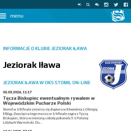
menu
INFORMACJE O KLUBIE
JEZIORAK IŁAWA
Jeziorak Iława
JEZIORAK IŁAWA W OKS STOMIL ON-LINE
02.03.2026, 11:17
Tęcza Biskupiec ewentualnym rywalem w
Wojewódzkim Pucharze Polski
Stomil w 1/8 finale zmierzy się dopiero w 8 kwietnia z Olimpią
Elbląg. Zwycięzca tego meczu w 1/4 finale zagra z Tęczą
Biskupiec, która w minioną sobotę pokonała 5:1 Polonię
Lidzbark Warmiński. Do...