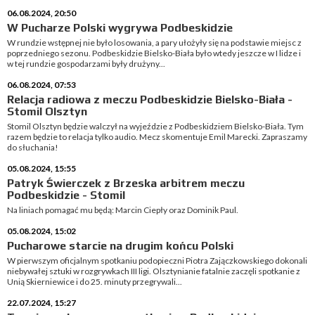
06.08.2024, 20:50
W Pucharze Polski wygrywa Podbeskidzie
W rundzie wstępnej nie było losowania, a pary ułożyły się na podstawie miejsc z
poprzedniego sezonu. Podbeskidzie Bielsko-Biała było wtedy jeszcze w I lidze i
w tej rundzie gospodarzami były drużyny...
06.08.2024, 07:53
Relacja radiowa z meczu Podbeskidzie Bielsko-Biała -
Stomil Olsztyn
Stomil Olsztyn będzie walczył na wyjeździe z Podbeskidziem Bielsko-Biała. Tym
razem będzie to relacja tylko audio. Mecz skomentuje Emil Marecki. Zapraszamy
do słuchania!
05.08.2024, 15:55
Patryk Świerczek z Brzeska arbitrem meczu
Podbeskidzie - Stomil
Na liniach pomagać mu będą: Marcin Ciepły oraz Dominik Paul.
05.08.2024, 15:02
Pucharowe starcie na drugim końcu Polski
W pierwszym oficjalnym spotkaniu podopieczni Piotra Zajączkowskiego dokonali
niebywałej sztuki w rozgrywkach III ligi. Olsztynianie fatalnie zaczęli spotkanie z
Unią Skierniewice i do 25. minuty przegrywali...
22.07.2024, 15:27