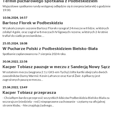
Termin pucharowego spotkania z Podbeskidziem
Wyjazdowe spotkanie rundy wstępnej odbędzie się 6 sierpnia (wtorek) o godzinie
19:00.
10.06.2024, 14:57
Bartosz Florek w Podbeskidziu
W zakończonym sezonie Bartosz Florek rozegrał 24 mecze w II lidze, w których
zdobył 4 gole, oraz zagrał w 8 meczach IV-ligowych rezerw, w których 2-krotnie
trafiał do siatki przeciwników....
25.05.2024, 18:08
W Pucharze Polski z Podbeskidziem Bielsko-Biała
Spotkanie zaplanowano na 7 sierpnia 2024 roku.
30.04.2022, 22:58
Kacper Tobiasz pauzuje w meczu z Sandecją Nowy Sącz
W ostatnim meczu (wygrana 2:1 z GKS-em Tychy) żółte kartki obejrzało dwóch
zawodników Dumy Warmii: Kevin Lafrance oraz Karol Żwir. 6 piłkarzy jest
zagrożonych pauzą w meczu...
25.04.2022, 13:49
Kacper Tobiasz przeprasza
- Chciałbym bardzo przeprosić wszystkich kibiców Podbeskidzia Bielsko-Biała za
wczorajsze (niedziela - red.) niepoprawne zachowanie - czytamy na oficjalnej
stronie klubu. - Nie znajduję żadnego...