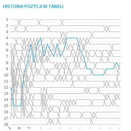
HISTORIA POZYCJI W TABELI
1
2
3
4
5
6
7
8
9
10
11
12
13
14
15
16
17
18
..
..
..
..
4.
..
..
..
..
7.
1.
..