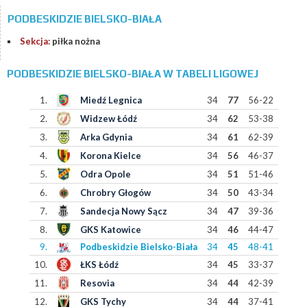
PODBESKIDZIE BIELSKO-BIAŁA
Sekcja:
piłka nożna
PODBESKIDZIE BIELSKO-BIAŁA W TABELI LIGOWEJ
1.
Miedź Legnica
34
77
56-22
2.
Widzew Łódź
34
62
53-38
3.
Arka Gdynia
34
61
62-39
4.
Korona Kielce
34
56
46-37
5.
Odra Opole
34
51
51-46
6.
Chrobry Głogów
34
50
43-34
7.
Sandecja Nowy Sącz
34
47
39-36
8.
GKS Katowice
34
46
44-47
9.
Podbeskidzie Bielsko-Biała
34
45
48-41
10.
ŁKS Łódź
34
45
33-37
11.
Resovia
34
44
42-39
12.
GKS Tychy
34
44
37-41