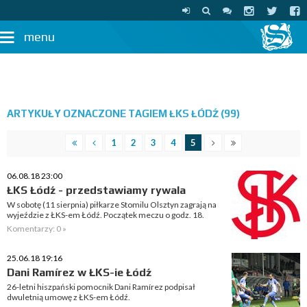
menu
ARTYKUŁY OZNACZONE TAGIEM ŁKS ŁÓDŹ (99)
1
2
3
4
5
06.08.18 23:00
ŁKS Łódź - przedstawiamy rywala
W sobotę (11 sierpnia) piłkarze Stomilu Olsztyn zagrają na
wyjeździe z ŁKS-em Łódź. Początek meczu o godz. 18.
Komentarzy: 0 »
25.06.18 19:16
Dani Ramírez w ŁKS-ie Łódź
26-letni hiszpański pomocnik Dani Ramírez podpisał
dwuletnią umowę z ŁKS-em Łódź.