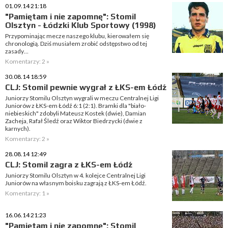
01.09.14 21:18
"Pamiętam i nie zapomnę": Stomil
Olsztyn - Łódzki Klub Sportowy (1998)
Przypominając mecze naszego klubu, kierowałem się
chronologią. Dziś musiałem zrobić odstępstwo od tej
zasady…
Komentarzy: 2 »
30.08.14 18:59
CLJ: Stomil pewnie wygrał z ŁKS-em Łódź
Juniorzy Stomilu Olsztyn wygrali w meczu Centralnej Ligi
Juniorów z ŁKS-em Łódź 6:1 (2:1). Bramki dla "biało-
niebieskich" zdobyli Mateusz Kostek (dwie), Damian
Zacheja, Rafał Śledź oraz Wiktor Biedrzycki (dwie z
karnych).
Komentarzy: 2 »
28.08.14 12:49
CLJ: Stomil zagra z ŁKS-em Łódź
Juniorzy Stomilu Olsztyn w 4. kolejce Centralnej Ligi
Juniorów na własnym boisku zagrają z ŁKS-em Łódź.
Komentarzy: 1 »
16.06.14 21:23
"Pamiętam i nie zapomnę": Stomil