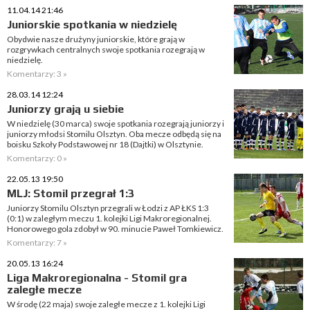
11.04.14 21:46
Juniorskie spotkania w niedzielę
Obydwie nasze drużyny juniorskie, które grają w
rozgrywkach centralnych swoje spotkania rozegrają w
niedzielę.
Komentarzy: 3 »
28.03.14 12:24
Juniorzy grają u siebie
W niedzielę (30 marca) swoje spotkania rozegrają juniorzy i
juniorzy młodsi Stomilu Olsztyn. Oba mecze odbędą się na
boisku Szkoły Podstawowej nr 18 (Dajtki) w Olsztynie.
Komentarzy: 0 »
22.05.13 19:50
MLJ: Stomil przegrał 1:3
Juniorzy Stomilu Olsztyn przegrali w Łodzi z AP ŁKS 1:3
(0:1) w zaległym meczu 1. kolejki Ligi Makroregionalnej.
Honorowego gola zdobył w 90. minucie Paweł Tomkiewicz.
Komentarzy: 7 »
20.05.13 16:24
Liga Makroregionalna - Stomil gra
zaległe mecze
W środę (22 maja) swoje zaległe mecze z 1. kolejki Ligi