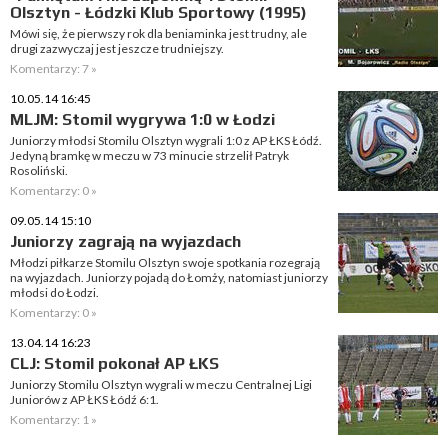
Olsztyn - Łódzki Klub Sportowy (1995)
Mówi się, że pierwszy rok dla beniaminka jest trudny, ale
drugi zazwyczaj jest jeszcze trudniejszy.
Komentarzy: 7 »
10.05.14 16:45
MLJM: Stomil wygrywa 1:0 w Łodzi
Juniorzy młodsi Stomilu Olsztyn wygrali 1:0 z AP ŁKS Łódź.
Jedyną bramkę w meczu w 73 minucie strzelił Patryk
Rosoliński.
Komentarzy: 0 »
09.05.14 15:10
Juniorzy zagrają na wyjazdach
Młodzi piłkarze Stomilu Olsztyn swoje spotkania rozegrają
na wyjazdach. Juniorzy pojadą do Łomży, natomiast juniorzy
młodsi do Łodzi.
Komentarzy: 0 »
13.04.14 16:23
CLJ: Stomil pokonał AP ŁKS
Juniorzy Stomilu Olsztyn wygrali w meczu Centralnej Ligi
Juniorów z AP ŁKS Łódź 6:1.
Komentarzy: 1 »