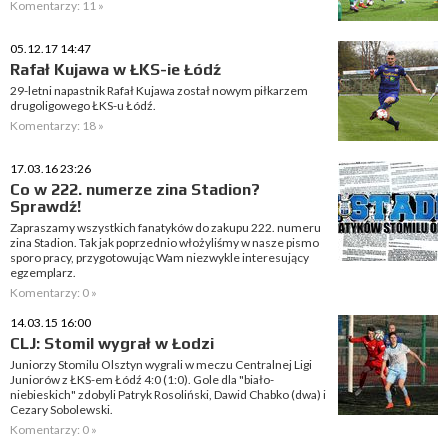
Komentarzy: 11 »
05.12.17 14:47
Rafał Kujawa w ŁKS-ie Łódź
29-letni napastnik Rafał Kujawa został nowym piłkarzem
drugoligowego ŁKS-u Łódź.
Komentarzy: 18 »
17.03.16 23:26
Co w 222. numerze zina Stadion?
Sprawdź!
Zapraszamy wszystkich fanatyków do zakupu 222. numeru
zina Stadion. Tak jak poprzednio włożyliśmy w nasze pismo
sporo pracy, przygotowując Wam niezwykle interesujący
egzemplarz.
Komentarzy: 0 »
14.03.15 16:00
CLJ: Stomil wygrał w Łodzi
Juniorzy Stomilu Olsztyn wygrali w meczu Centralnej Ligi
Juniorów z ŁKS-em Łódź 4:0 (1:0). Gole dla "biało-
niebieskich" zdobyli Patryk Rosoliński, Dawid Chabko (dwa) i
Cezary Sobolewski.
Komentarzy: 0 »