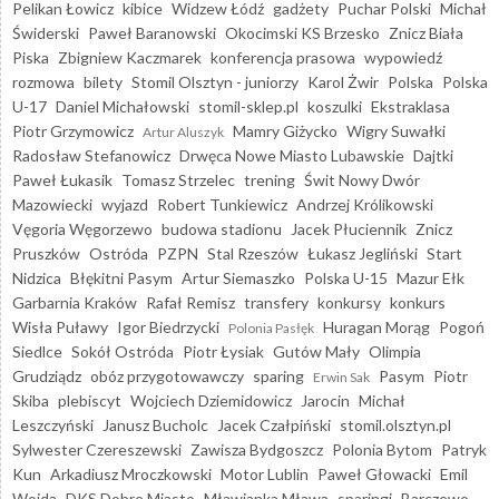
Pelikan Łowicz
kibice
Widzew Łódź
gadżety
Puchar Polski
Michał
Świderski
Paweł Baranowski
Okocimski KS Brzesko
Znicz Biała
Piska
Zbigniew Kaczmarek
konferencja prasowa
wypowiedź
rozmowa
bilety
Stomil Olsztyn - juniorzy
Karol Żwir
Polska
Polska
U-17
Daniel Michałowski
stomil-sklep.pl
koszulki
Ekstraklasa
Piotr Grzymowicz
Mamry Giżycko
Wigry Suwałki
Artur Aluszyk
Radosław Stefanowicz
Drwęca Nowe Miasto Lubawskie
Dajtki
Paweł Łukasik
Tomasz Strzelec
trening
Świt Nowy Dwór
Mazowiecki
wyjazd
Robert Tunkiewicz
Andrzej Królikowski
Vęgoria Węgorzewo
budowa stadionu
Jacek Płuciennik
Znicz
Pruszków
Ostróda
PZPN
Stal Rzeszów
Łukasz Jegliński
Start
Nidzica
Błękitni Pasym
Artur Siemaszko
Polska U-15
Mazur Ełk
Garbarnia Kraków
Rafał Remisz
transfery
konkursy
konkurs
Wisła Puławy
Igor Biedrzycki
Huragan Morąg
Pogoń
Polonia Pasłęk
Siedlce
Sokół Ostróda
Piotr Łysiak
Gutów Mały
Olimpia
Grudziądz
obóz przygotowawczy
sparing
Pasym
Piotr
Erwin Sak
Skiba
plebiscyt
Wojciech Dziemidowicz
Jarocin
Michał
Leszczyński
Janusz Bucholc
Jacek Czałpiński
stomil.olsztyn.pl
Sylwester Czereszewski
Zawisza Bydgoszcz
Polonia Bytom
Patryk
Kun
Arkadiusz Mroczkowski
Motor Lublin
Paweł Głowacki
Emil
Wojda
DKS Dobre Miasto
Mławianka Mława
sparingi
Barczewo