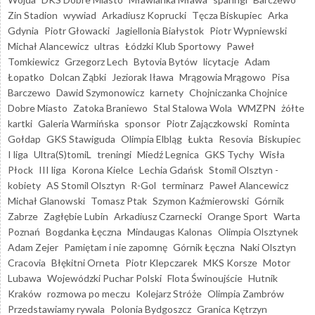
Zin Stadion
wywiad
Arkadiusz Koprucki
Tęcza Biskupiec
Arka
Gdynia
Piotr Głowacki
Jagiellonia Białystok
Piotr Wypniewski
Michał Alancewicz
ultras
Łódzki Klub Sportowy
Paweł
Tomkiewicz
Grzegorz Lech
Bytovia Bytów
licytacje
Adam
Łopatko
Dolcan Ząbki
Jeziorak Iława
Mrągowia Mrągowo
Pisa
Barczewo
Dawid Szymonowicz
karnety
Chojniczanka Chojnice
Dobre Miasto
Zatoka Braniewo
Stal Stalowa Wola
WMZPN
żółte
kartki
Galeria Warmińska
sponsor
Piotr Zajączkowski
Rominta
Gołdap
GKS Stawiguda
Olimpia Elbląg
Łukta
Resovia
Biskupiec
I liga
Ultra(S)tomiL
treningi
Miedź Legnica
GKS Tychy
Wisła
Płock
III liga
Korona Kielce
Lechia Gdańsk
Stomil Olsztyn -
kobiety
AS Stomil Olsztyn
R-Gol
terminarz
Paweł Alancewicz
Michał Glanowski
Tomasz Ptak
Szymon Kaźmierowski
Górnik
Zabrze
Zagłębie Lubin
Arkadiusz Czarnecki
Orange Sport
Warta
Poznań
Bogdanka Łęczna
Mindaugas Kalonas
Olimpia Olsztynek
Adam Zejer
Pamiętam i nie zapomnę
Górnik Łęczna
Naki Olsztyn
Cracovia
Błękitni Orneta
Piotr Klepczarek
MKS Korsze
Motor
Lubawa
Wojewódzki Puchar Polski
Flota Świnoujście
Hutnik
Kraków
rozmowa po meczu
Kolejarz Stróże
Olimpia Zambrów
Przedstawiamy rywala
Polonia Bydgoszcz
Granica Kętrzyn