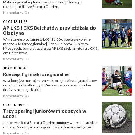
Makroregionalnej Juniorów i Juniorów Młodszych
rozegrają piłkarze Stomilu Olsztyn.
Komentarzy: 0 »
04.05.13 11:28
AP ŁKS i GKS Bełchatów przyjeżdżają do
Olsztyna
W niedzielę o godzinie 14:00 i 16:00 odbędą się kolejne
mecze w Makroregionalnej Lidze Juniorów i Juniorów
Młodszych. Juniorzy zagrają z AP ŁKS Łódź, a młodsi z GKS-
em Bełchatów.
Komentarzy: 0 »
18.03.13 10:45
Ruszają ligi makroregionalne
W sobotę (23 marca) rusza Makroregionalna Liga Juniorów
oraz Juniorów Młodszych. Swoje mecze rozegrają obie
drużyny naszego klubu.
Komentarzy: 0 »
04.02.13 15:20
Trzy sparingi juniorów młodszych w
Łodzi
Juniorzy młodsi Stomilu Olsztyn miniony weekend spędzili
w Łodzi. Na miejscu rozegrali trzy spotkania sparingowe.
Komentarzy: 1 »