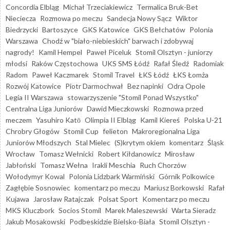
Concordia Elbląg
Michał Trzeciakiewicz
Termalica Bruk-Bet
Nieciecza
Rozmowa po meczu
Sandecja Nowy Sącz
Wiktor
Biedrzycki
Bartoszyce
GKS Katowice
GKS Bełchatów
Polonia
Warszawa
Chodź w "biało-niebieskich" barwach i zdobywaj
nagrody!
Kamil Hempel
Paweł Piceluk
Stomil Olsztyn - juniorzy
młodsi
Raków Częstochowa
UKS SMS Łódź
Rafał Śledź
Radomiak
Radom
Paweł Kaczmarek
Stomil Travel
ŁKS Łódź
ŁKS Łomża
Rozwój Katowice
Piotr Darmochwał
Bez napinki
Odra Opole
Legia II Warszawa
stowarzyszenie "Stomil Ponad Wszystko"
Centralna Liga Juniorów
Dawid Mieczkowski
Rozmowa przed
meczem
Yasuhiro Katō
Olimpia II Elbląg
Kamil Kiereś
Polska U-21
Chrobry Głogów
Stomil Cup
felieton
Makroregionalna Liga
Juniorów Młodszych
Stal Mielec
(S)krytym okiem
komentarz
Śląsk
Wrocław
Tomasz Wełnicki
Robert Kiłdanowicz
Mirosław
Jabłoński
Tomasz Wełna
Irakli Meschia
Ruch Chorzów
Wołodymyr Kowal
Polonia Lidzbark Warmiński
Górnik Polkowice
Zagłębie Sosnowiec
komentarz po meczu
Mariusz Borkowski
Rafał
Kujawa
Jarosław Ratajczak
Polsat Sport
Komentarz po meczu
MKS Kluczbork
Socios Stomil
Marek Maleszewski
Warta Sieradz
Jakub Mosakowski
Podbeskidzie Bielsko-Biała
Stomil Olsztyn -