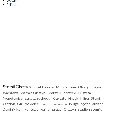
Wywiad
Felieton
Stomil Olsztyn
Józef Łobocki
MOKS Stomil Olsztyn
Legia
Warszawa
Warmia Olsztyn
Andrzej Biedrzycki
Puszcza
Niepołomice
Łukasz Suchocki
Krzysztof Filipek
II liga
Stomil II
Olsztyn
GKS Wikielec
IV liga
sędzia
arbiter
Bartosz Bartkowski
Dominik Kun
kontuzje
walne
zarząd
Olsztyn
stadion Stomilu