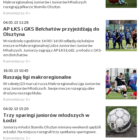
Makroregionalnej Juniorów i Juniorów Młodszych
rozegrają piłkarze Stomilu Olsztyn.
Komentarzy: 0 »
04.05.13 11:28
AP ŁKS i GKS Bełchatów przyjeżdżają do
Olsztyna
W niedzielę o godzinie 14:00 i 16:00 odbędą się kolejne
mecze w Makroregionalnej Lidze Juniorów i Juniorów
Młodszych. Juniorzy zagrają z AP ŁKS Łódź, a młodsi z GKS-
em Bełchatów.
Komentarzy: 0 »
18.03.13 10:45
Ruszają ligi makroregionalne
W sobotę (23 marca) rusza Makroregionalna Liga Juniorów
oraz Juniorów Młodszych. Swoje mecze rozegrają obie
drużyny naszego klubu.
Komentarzy: 0 »
04.02.13 15:20
Trzy sparingi juniorów młodszych w
Łodzi
Juniorzy młodsi Stomilu Olsztyn miniony weekend spędzili
w Łodzi. Na miejscu rozegrali trzy spotkania sparingowe.
Komentarzy: 1 »