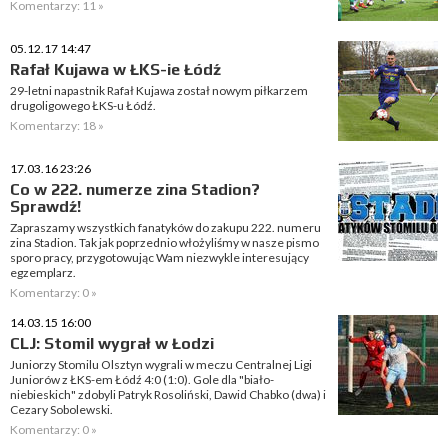
Komentarzy: 11 »
05.12.17 14:47
Rafał Kujawa w ŁKS-ie Łódź
29-letni napastnik Rafał Kujawa został nowym piłkarzem
drugoligowego ŁKS-u Łódź.
Komentarzy: 18 »
17.03.16 23:26
Co w 222. numerze zina Stadion?
Sprawdź!
Zapraszamy wszystkich fanatyków do zakupu 222. numeru
zina Stadion. Tak jak poprzednio włożyliśmy w nasze pismo
sporo pracy, przygotowując Wam niezwykle interesujący
egzemplarz.
Komentarzy: 0 »
14.03.15 16:00
CLJ: Stomil wygrał w Łodzi
Juniorzy Stomilu Olsztyn wygrali w meczu Centralnej Ligi
Juniorów z ŁKS-em Łódź 4:0 (1:0). Gole dla "biało-
niebieskich" zdobyli Patryk Rosoliński, Dawid Chabko (dwa) i
Cezary Sobolewski.
Komentarzy: 0 »