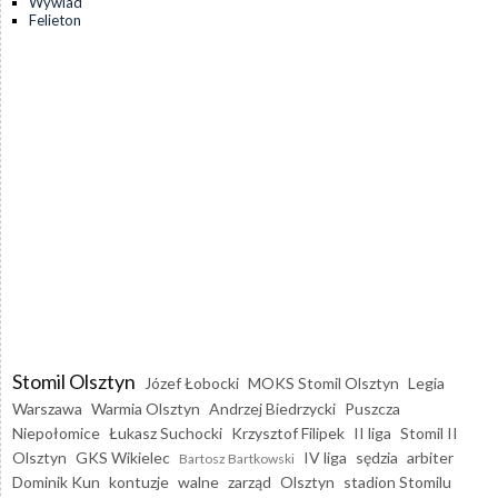
Wywiad
Felieton
Stomil Olsztyn
Józef Łobocki
MOKS Stomil Olsztyn
Legia
Warszawa
Warmia Olsztyn
Andrzej Biedrzycki
Puszcza
Niepołomice
Łukasz Suchocki
Krzysztof Filipek
II liga
Stomil II
Olsztyn
GKS Wikielec
IV liga
sędzia
arbiter
Bartosz Bartkowski
Dominik Kun
kontuzje
walne
zarząd
Olsztyn
stadion Stomilu