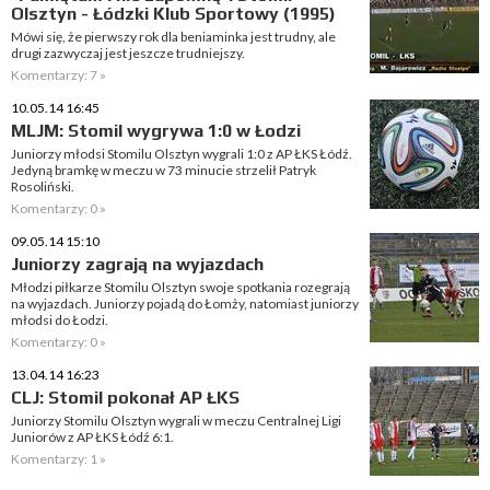
Olsztyn - Łódzki Klub Sportowy (1995)
Mówi się, że pierwszy rok dla beniaminka jest trudny, ale
drugi zazwyczaj jest jeszcze trudniejszy.
Komentarzy: 7 »
10.05.14 16:45
MLJM: Stomil wygrywa 1:0 w Łodzi
Juniorzy młodsi Stomilu Olsztyn wygrali 1:0 z AP ŁKS Łódź.
Jedyną bramkę w meczu w 73 minucie strzelił Patryk
Rosoliński.
Komentarzy: 0 »
09.05.14 15:10
Juniorzy zagrają na wyjazdach
Młodzi piłkarze Stomilu Olsztyn swoje spotkania rozegrają
na wyjazdach. Juniorzy pojadą do Łomży, natomiast juniorzy
młodsi do Łodzi.
Komentarzy: 0 »
13.04.14 16:23
CLJ: Stomil pokonał AP ŁKS
Juniorzy Stomilu Olsztyn wygrali w meczu Centralnej Ligi
Juniorów z AP ŁKS Łódź 6:1.
Komentarzy: 1 »