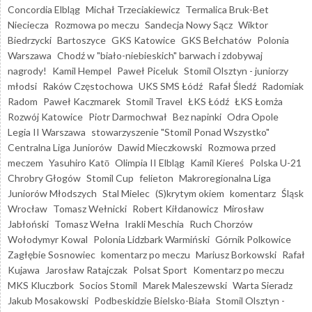
Concordia Elbląg
Michał Trzeciakiewicz
Termalica Bruk-Bet
Nieciecza
Rozmowa po meczu
Sandecja Nowy Sącz
Wiktor
Biedrzycki
Bartoszyce
GKS Katowice
GKS Bełchatów
Polonia
Warszawa
Chodź w "biało-niebieskich" barwach i zdobywaj
nagrody!
Kamil Hempel
Paweł Piceluk
Stomil Olsztyn - juniorzy
młodsi
Raków Częstochowa
UKS SMS Łódź
Rafał Śledź
Radomiak
Radom
Paweł Kaczmarek
Stomil Travel
ŁKS Łódź
ŁKS Łomża
Rozwój Katowice
Piotr Darmochwał
Bez napinki
Odra Opole
Legia II Warszawa
stowarzyszenie "Stomil Ponad Wszystko"
Centralna Liga Juniorów
Dawid Mieczkowski
Rozmowa przed
meczem
Yasuhiro Katō
Olimpia II Elbląg
Kamil Kiereś
Polska U-21
Chrobry Głogów
Stomil Cup
felieton
Makroregionalna Liga
Juniorów Młodszych
Stal Mielec
(S)krytym okiem
komentarz
Śląsk
Wrocław
Tomasz Wełnicki
Robert Kiłdanowicz
Mirosław
Jabłoński
Tomasz Wełna
Irakli Meschia
Ruch Chorzów
Wołodymyr Kowal
Polonia Lidzbark Warmiński
Górnik Polkowice
Zagłębie Sosnowiec
komentarz po meczu
Mariusz Borkowski
Rafał
Kujawa
Jarosław Ratajczak
Polsat Sport
Komentarz po meczu
MKS Kluczbork
Socios Stomil
Marek Maleszewski
Warta Sieradz
Jakub Mosakowski
Podbeskidzie Bielsko-Biała
Stomil Olsztyn -