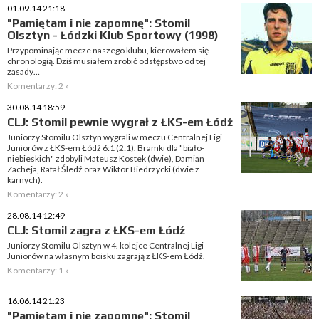
01.09.14 21:18
"Pamiętam i nie zapomnę": Stomil
Olsztyn - Łódzki Klub Sportowy (1998)
Przypominając mecze naszego klubu, kierowałem się
chronologią. Dziś musiałem zrobić odstępstwo od tej
zasady…
Komentarzy: 2 »
30.08.14 18:59
CLJ: Stomil pewnie wygrał z ŁKS-em Łódź
Juniorzy Stomilu Olsztyn wygrali w meczu Centralnej Ligi
Juniorów z ŁKS-em Łódź 6:1 (2:1). Bramki dla "biało-
niebieskich" zdobyli Mateusz Kostek (dwie), Damian
Zacheja, Rafał Śledź oraz Wiktor Biedrzycki (dwie z
karnych).
Komentarzy: 2 »
28.08.14 12:49
CLJ: Stomil zagra z ŁKS-em Łódź
Juniorzy Stomilu Olsztyn w 4. kolejce Centralnej Ligi
Juniorów na własnym boisku zagrają z ŁKS-em Łódź.
Komentarzy: 1 »
16.06.14 21:23
"Pamiętam i nie zapomnę": Stomil