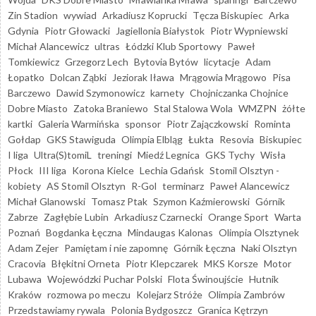
Zin Stadion
wywiad
Arkadiusz Koprucki
Tęcza Biskupiec
Arka
Gdynia
Piotr Głowacki
Jagiellonia Białystok
Piotr Wypniewski
Michał Alancewicz
ultras
Łódzki Klub Sportowy
Paweł
Tomkiewicz
Grzegorz Lech
Bytovia Bytów
licytacje
Adam
Łopatko
Dolcan Ząbki
Jeziorak Iława
Mrągowia Mrągowo
Pisa
Barczewo
Dawid Szymonowicz
karnety
Chojniczanka Chojnice
Dobre Miasto
Zatoka Braniewo
Stal Stalowa Wola
WMZPN
żółte
kartki
Galeria Warmińska
sponsor
Piotr Zajączkowski
Rominta
Gołdap
GKS Stawiguda
Olimpia Elbląg
Łukta
Resovia
Biskupiec
I liga
Ultra(S)tomiL
treningi
Miedź Legnica
GKS Tychy
Wisła
Płock
III liga
Korona Kielce
Lechia Gdańsk
Stomil Olsztyn -
kobiety
AS Stomil Olsztyn
R-Gol
terminarz
Paweł Alancewicz
Michał Glanowski
Tomasz Ptak
Szymon Kaźmierowski
Górnik
Zabrze
Zagłębie Lubin
Arkadiusz Czarnecki
Orange Sport
Warta
Poznań
Bogdanka Łęczna
Mindaugas Kalonas
Olimpia Olsztynek
Adam Zejer
Pamiętam i nie zapomnę
Górnik Łęczna
Naki Olsztyn
Cracovia
Błękitni Orneta
Piotr Klepczarek
MKS Korsze
Motor
Lubawa
Wojewódzki Puchar Polski
Flota Świnoujście
Hutnik
Kraków
rozmowa po meczu
Kolejarz Stróże
Olimpia Zambrów
Przedstawiamy rywala
Polonia Bydgoszcz
Granica Kętrzyn