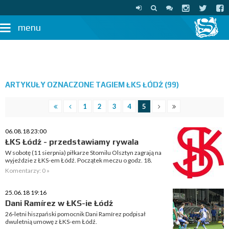
menu
ARTYKUŁY OZNACZONE TAGIEM ŁKS ŁÓDŹ (99)
1
2
3
4
5
06.08.18 23:00
ŁKS Łódź - przedstawiamy rywala
W sobotę (11 sierpnia) piłkarze Stomilu Olsztyn zagrają na
wyjeździe z ŁKS-em Łódź. Początek meczu o godz. 18.
Komentarzy: 0 »
25.06.18 19:16
Dani Ramírez w ŁKS-ie Łódź
26-letni hiszpański pomocnik Dani Ramírez podpisał
dwuletnią umowę z ŁKS-em Łódź.