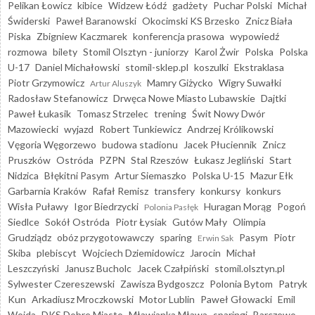
Pelikan Łowicz
kibice
Widzew Łódź
gadżety
Puchar Polski
Michał
Świderski
Paweł Baranowski
Okocimski KS Brzesko
Znicz Biała
Piska
Zbigniew Kaczmarek
konferencja prasowa
wypowiedź
rozmowa
bilety
Stomil Olsztyn - juniorzy
Karol Żwir
Polska
Polska
U-17
Daniel Michałowski
stomil-sklep.pl
koszulki
Ekstraklasa
Piotr Grzymowicz
Mamry Giżycko
Wigry Suwałki
Artur Aluszyk
Radosław Stefanowicz
Drwęca Nowe Miasto Lubawskie
Dajtki
Paweł Łukasik
Tomasz Strzelec
trening
Świt Nowy Dwór
Mazowiecki
wyjazd
Robert Tunkiewicz
Andrzej Królikowski
Vęgoria Węgorzewo
budowa stadionu
Jacek Płuciennik
Znicz
Pruszków
Ostróda
PZPN
Stal Rzeszów
Łukasz Jegliński
Start
Nidzica
Błękitni Pasym
Artur Siemaszko
Polska U-15
Mazur Ełk
Garbarnia Kraków
Rafał Remisz
transfery
konkursy
konkurs
Wisła Puławy
Igor Biedrzycki
Huragan Morąg
Pogoń
Polonia Pasłęk
Siedlce
Sokół Ostróda
Piotr Łysiak
Gutów Mały
Olimpia
Grudziądz
obóz przygotowawczy
sparing
Pasym
Piotr
Erwin Sak
Skiba
plebiscyt
Wojciech Dziemidowicz
Jarocin
Michał
Leszczyński
Janusz Bucholc
Jacek Czałpiński
stomil.olsztyn.pl
Sylwester Czereszewski
Zawisza Bydgoszcz
Polonia Bytom
Patryk
Kun
Arkadiusz Mroczkowski
Motor Lublin
Paweł Głowacki
Emil
Wojda
DKS Dobre Miasto
Mławianka Mława
sparingi
Barczewo