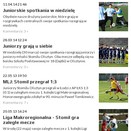
11.04.14 21:46
Juniorskie spotkania w niedzielę
Obydwie nasze drużyny juniorskie, które grają w
rozgrywkach centralnych swoje spotkania rozegrają w
niedzielę.
Komentarzy: 3 »
28.03.14 12:24
Juniorzy grają u siebie
W niedzielę (30 marca) swoje spotkania rozegrają juniorzy i
juniorzy młodsi Stomilu Olsztyn. Oba mecze odbędą się na
boisku Szkoły Podstawowej nr 18 (Dajtki) w Olsztynie.
Komentarzy: 0 »
22.05.13 19:50
MLJ: Stomil przegrał 1:3
Juniorzy Stomilu Olsztyn przegrali w Łodzi z AP ŁKS 1:3
(0:1) w zaległym meczu 1. kolejki Ligi Makroregionalnej.
Honorowego gola zdobył w 90. minucie Paweł Tomkiewicz.
Komentarzy: 7 »
20.05.13 16:24
Liga Makroregionalna - Stomil gra
zaległe mecze
W środę (22 maja) swoje zaległe mecze z 1. kolejki Ligi