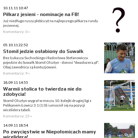
10.11.11 10:47
Piłkarz jesieni - nominacje na FB!
Już niedługo ruszy plebiscyt na najlepszego piłkarza rundy
jesiennej.
Komentarzy: 0 »
05.10.11 22:52
Stomil jedzie osłabiony do Suwałk
Bez Łukasza Suchockiego i Radosława Stefanowicza
pojedzie do Suwałk Stomil Olsztyn - donosi "dwadozera.pl".
Obaj zawodnicy są kontuzjowani.
Komentarzy: 9 »
18.09.11 14:55
Warmii stolica to twierdza nie do
zdobycia!
Stomil Olsztyn wygrał w meczu 10. kolejki drugiej ligi z
Pelikanem Łowicz 3:1 (1:0) i umocnił się na pozycji
wicelidera tabeli.
Komentarzy: 23 »
14.09.11 18:54
Po zwycięstwie w Niepołomicach mamy
wicelidera!