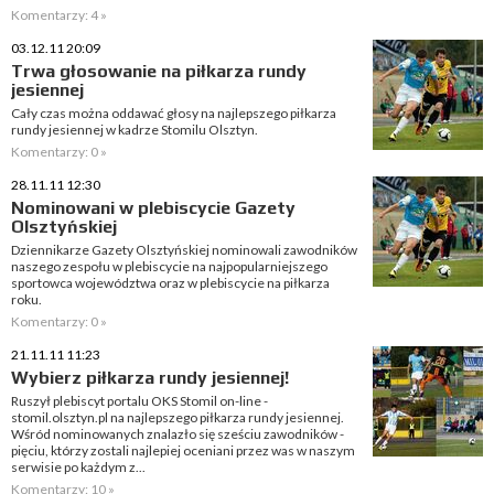
Komentarzy: 4 »
03.12.11 20:09
Trwa głosowanie na piłkarza rundy
jesiennej
Cały czas można oddawać głosy na najlepszego piłkarza
rundy jesiennej w kadrze Stomilu Olsztyn.
Komentarzy: 0 »
28.11.11 12:30
Nominowani w plebiscycie Gazety
Olsztyńskiej
Dziennikarze Gazety Olsztyńskiej nominowali zawodników
naszego zespołu w plebiscycie na najpopularniejszego
sportowca województwa oraz w plebiscycie na piłkarza
roku.
Komentarzy: 0 »
21.11.11 11:23
Wybierz piłkarza rundy jesiennej!
Ruszył plebiscyt portalu OKS Stomil on-line -
stomil.olsztyn.pl na najlepszego piłkarza rundy jesiennej.
Wśród nominowanych znalazło się sześciu zawodników -
pięciu, którzy zostali najlepiej oceniani przez was w naszym
serwisie po każdym z...
Komentarzy: 10 »