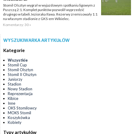
Stomil Olsztyn wygrał w wyjazdowym spotkaniu ligowym z
Puszczą 2:1. Komplet punktów pozwolił wyprzedzić
drugiego w tabeli Jezioraka Iława. Rezerwy zremisowały 1:1
na własnym stadionie z GKS-em Wikielec.
Komentarzy: 30 »
WYSZUKIWARKA ARTYKUŁÓW
Kategorie
Wszystkie
Stomil Cup
Stomil Olsztyn
Stomil II Olsztyn
Juniorzy
Stadion
Nowy Stadion
Reprezentacja
Kibice
Inne
OKS Stomilowcy
MOKS Stomil
Koszykówka
Kobiety
Typy artykułów