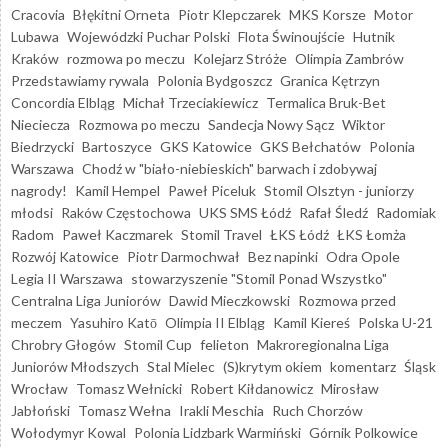
Cracovia
Błękitni Orneta
Piotr Klepczarek
MKS Korsze
Motor
Lubawa
Wojewódzki Puchar Polski
Flota Świnoujście
Hutnik
Kraków
rozmowa po meczu
Kolejarz Stróże
Olimpia Zambrów
Przedstawiamy rywala
Polonia Bydgoszcz
Granica Kętrzyn
Concordia Elbląg
Michał Trzeciakiewicz
Termalica Bruk-Bet
Nieciecza
Rozmowa po meczu
Sandecja Nowy Sącz
Wiktor
Biedrzycki
Bartoszyce
GKS Katowice
GKS Bełchatów
Polonia
Warszawa
Chodź w "biało-niebieskich" barwach i zdobywaj
nagrody!
Kamil Hempel
Paweł Piceluk
Stomil Olsztyn - juniorzy
młodsi
Raków Częstochowa
UKS SMS Łódź
Rafał Śledź
Radomiak
Radom
Paweł Kaczmarek
Stomil Travel
ŁKS Łódź
ŁKS Łomża
Rozwój Katowice
Piotr Darmochwał
Bez napinki
Odra Opole
Legia II Warszawa
stowarzyszenie "Stomil Ponad Wszystko"
Centralna Liga Juniorów
Dawid Mieczkowski
Rozmowa przed
meczem
Yasuhiro Katō
Olimpia II Elbląg
Kamil Kiereś
Polska U-21
Chrobry Głogów
Stomil Cup
felieton
Makroregionalna Liga
Juniorów Młodszych
Stal Mielec
(S)krytym okiem
komentarz
Śląsk
Wrocław
Tomasz Wełnicki
Robert Kiłdanowicz
Mirosław
Jabłoński
Tomasz Wełna
Irakli Meschia
Ruch Chorzów
Wołodymyr Kowal
Polonia Lidzbark Warmiński
Górnik Polkowice