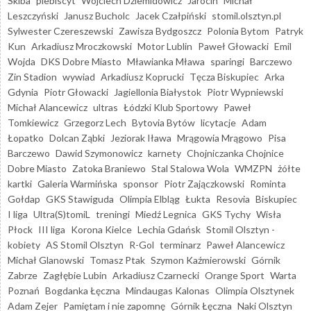
Skiba
plebiscyt
Wojciech Dziemidowicz
Jarocin
Michał
Leszczyński
Janusz Bucholc
Jacek Czałpiński
stomil.olsztyn.pl
Sylwester Czereszewski
Zawisza Bydgoszcz
Polonia Bytom
Patryk
Kun
Arkadiusz Mroczkowski
Motor Lublin
Paweł Głowacki
Emil
Wojda
DKS Dobre Miasto
Mławianka Mława
sparingi
Barczewo
Zin Stadion
wywiad
Arkadiusz Koprucki
Tęcza Biskupiec
Arka
Gdynia
Piotr Głowacki
Jagiellonia Białystok
Piotr Wypniewski
Michał Alancewicz
ultras
Łódzki Klub Sportowy
Paweł
Tomkiewicz
Grzegorz Lech
Bytovia Bytów
licytacje
Adam
Łopatko
Dolcan Ząbki
Jeziorak Iława
Mrągowia Mrągowo
Pisa
Barczewo
Dawid Szymonowicz
karnety
Chojniczanka Chojnice
Dobre Miasto
Zatoka Braniewo
Stal Stalowa Wola
WMZPN
żółte
kartki
Galeria Warmińska
sponsor
Piotr Zajączkowski
Rominta
Gołdap
GKS Stawiguda
Olimpia Elbląg
Łukta
Resovia
Biskupiec
I liga
Ultra(S)tomiL
treningi
Miedź Legnica
GKS Tychy
Wisła
Płock
III liga
Korona Kielce
Lechia Gdańsk
Stomil Olsztyn -
kobiety
AS Stomil Olsztyn
R-Gol
terminarz
Paweł Alancewicz
Michał Glanowski
Tomasz Ptak
Szymon Kaźmierowski
Górnik
Zabrze
Zagłębie Lubin
Arkadiusz Czarnecki
Orange Sport
Warta
Poznań
Bogdanka Łęczna
Mindaugas Kalonas
Olimpia Olsztynek
Adam Zejer
Pamiętam i nie zapomnę
Górnik Łęczna
Naki Olsztyn