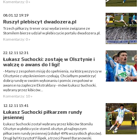
Komentarzy: 0 »
08.01.12 19:19
Ruszył plebiscyt dwadozera.pl
Trzech piłkarzy, trener oraz wydarzenie związane ze
Stomilem bierze udział w plebiscycie portalu dwadozera.pl.
Komentarzy: 0 »
22.12.11 12:31
Łukasz Suchocki: zostaję w Olsztynie i
walczę o awans do I ligi!
- Mamy z zespołem misję do spełnienia, na którą wszyscy w
Olsztynie z utęsknieniem czekają. Chciałbym powtórzyć
dobrą rundę w swoim wykonaniu i pomóc zespołowi w
awanse na zaplecze Ekstraklasy - mówi Łukasz Suchocki,
wybrany przez kibiców...
Komentarzy: 10 »
12.12.11 15:41
Łukasz Suchocki piłkarzem rundy
jesiennej
Łukasz Suchocki został wybrany przez kibiców Stomilu
Olsztyn w plebiscycie stomil.olsztyn.pl najlepszym
piłkarzem rundy jesiennej (zdobył 49% wszystkich głosów).
Drugi był Krzysztof Filipek, a trzeci Paweł Baranowski.