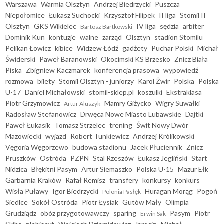
Warszawa
Warmia Olsztyn
Andrzej Biedrzycki
Puszcza
Niepołomice
Łukasz Suchocki
Krzysztof Filipek
II liga
Stomil II
Olsztyn
GKS Wikielec
IV liga
sędzia
arbiter
Bartosz Bartkowski
Dominik Kun
kontuzje
walne
zarząd
Olsztyn
stadion Stomilu
Pelikan Łowicz
kibice
Widzew Łódź
gadżety
Puchar Polski
Michał
Świderski
Paweł Baranowski
Okocimski KS Brzesko
Znicz Biała
Piska
Zbigniew Kaczmarek
konferencja prasowa
wypowiedź
rozmowa
bilety
Stomil Olsztyn - juniorzy
Karol Żwir
Polska
Polska
U-17
Daniel Michałowski
stomil-sklep.pl
koszulki
Ekstraklasa
Piotr Grzymowicz
Mamry Giżycko
Wigry Suwałki
Artur Aluszyk
Radosław Stefanowicz
Drwęca Nowe Miasto Lubawskie
Dajtki
Paweł Łukasik
Tomasz Strzelec
trening
Świt Nowy Dwór
Mazowiecki
wyjazd
Robert Tunkiewicz
Andrzej Królikowski
Vęgoria Węgorzewo
budowa stadionu
Jacek Płuciennik
Znicz
Pruszków
Ostróda
PZPN
Stal Rzeszów
Łukasz Jegliński
Start
Nidzica
Błękitni Pasym
Artur Siemaszko
Polska U-15
Mazur Ełk
Garbarnia Kraków
Rafał Remisz
transfery
konkursy
konkurs
Wisła Puławy
Igor Biedrzycki
Huragan Morąg
Pogoń
Polonia Pasłęk
Siedlce
Sokół Ostróda
Piotr Łysiak
Gutów Mały
Olimpia
Grudziądz
obóz przygotowawczy
sparing
Pasym
Piotr
Erwin Sak