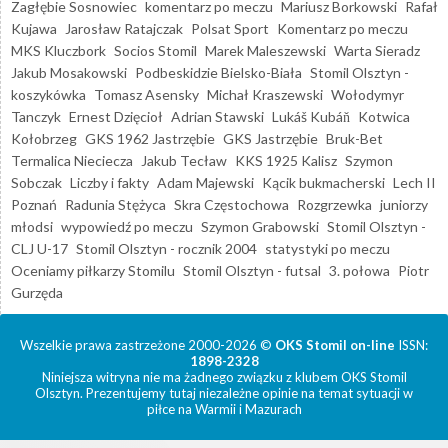
Zagłębie Sosnowiec
komentarz po meczu
Mariusz Borkowski
Rafał
Kujawa
Jarosław Ratajczak
Polsat Sport
Komentarz po meczu
MKS Kluczbork
Socios Stomil
Marek Maleszewski
Warta Sieradz
Jakub Mosakowski
Podbeskidzie Bielsko-Biała
Stomil Olsztyn -
koszykówka
Tomasz Asensky
Michał Kraszewski
Wołodymyr
Tanczyk
Ernest Dzięcioł
Adrian Stawski
Lukáš Kubáň
Kotwica
Kołobrzeg
GKS 1962 Jastrzębie
GKS Jastrzębie
Bruk-Bet
Termalica Nieciecza
Jakub Tecław
KKS 1925 Kalisz
Szymon
Sobczak
Liczby i fakty
Adam Majewski
Kącik bukmacherski
Lech II
Poznań
Radunia Stężyca
Skra Częstochowa
Rozgrzewka
juniorzy
młodsi
wypowiedź po meczu
Szymon Grabowski
Stomil Olsztyn -
CLJ U-17
Stomil Olsztyn - rocznik 2004
statystyki po meczu
Oceniamy piłkarzy Stomilu
Stomil Olsztyn - futsal
3. połowa
Piotr
Gurzęda
Wszelkie prawa zastrzeżone 2000-2026 ©
OKS Stomil on-line
ISSN:
1898-2328
Niniejsza witryna nie ma żadnego związku z klubem OKS Stomil
Olsztyn. Prezentujemy tutaj niezależne opinie na temat sytuacji w
piłce na Warmii i Mazurach