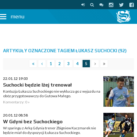
menu
ARTYKUŁY OZNACZONE TAGIEM ŁUKASZ SUCHOCKI (92)
1
2
3
4
5
22.01.12 19:03
Suchocki będzie lżej trenował
Kontuzja Łukasza Suchockiego nie wyklucza go z wyjazdu na
obóz przygotowawczy do Gutowa Małego.
Komentarzy: 0 »
20.01.12 08:58
W Gdyni bez Suchockiego
W sparingu z Arką Gdynia trener Zbigniew Kaczmarek nie
będzie miał do dyspozycji Łukasza Suchockiego.