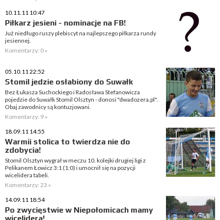
10.11.11 10:47
Piłkarz jesieni - nominacje na FB!
Już niedługo ruszy plebiscyt na najlepszego piłkarza rundy
jesiennej.
Komentarzy: 0 »
05.10.11 22:52
Stomil jedzie osłabiony do Suwałk
Bez Łukasza Suchockiego i Radosława Stefanowicza
pojedzie do Suwałk Stomil Olsztyn - donosi "dwadozera.pl".
Obaj zawodnicy są kontuzjowani.
Komentarzy: 9 »
18.09.11 14:55
Warmii stolica to twierdza nie do
zdobycia!
Stomil Olsztyn wygrał w meczu 10. kolejki drugiej ligi z
Pelikanem Łowicz 3:1 (1:0) i umocnił się na pozycji
wicelidera tabeli.
Komentarzy: 23 »
14.09.11 18:54
Po zwycięstwie w Niepołomicach mamy
wicelidera!