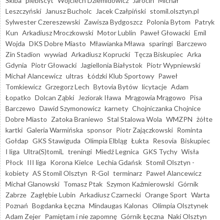
Skiba
plebiscyt
Wojciech Dziemidowicz
Jarocin
Michał
Leszczyński
Janusz Bucholc
Jacek Czałpiński
stomil.olsztyn.pl
Sylwester Czereszewski
Zawisza Bydgoszcz
Polonia Bytom
Patryk
Kun
Arkadiusz Mroczkowski
Motor Lublin
Paweł Głowacki
Emil
Wojda
DKS Dobre Miasto
Mławianka Mława
sparingi
Barczewo
Zin Stadion
wywiad
Arkadiusz Koprucki
Tęcza Biskupiec
Arka
Gdynia
Piotr Głowacki
Jagiellonia Białystok
Piotr Wypniewski
Michał Alancewicz
ultras
Łódzki Klub Sportowy
Paweł
Tomkiewicz
Grzegorz Lech
Bytovia Bytów
licytacje
Adam
Łopatko
Dolcan Ząbki
Jeziorak Iława
Mrągowia Mrągowo
Pisa
Barczewo
Dawid Szymonowicz
karnety
Chojniczanka Chojnice
Dobre Miasto
Zatoka Braniewo
Stal Stalowa Wola
WMZPN
żółte
kartki
Galeria Warmińska
sponsor
Piotr Zajączkowski
Rominta
Gołdap
GKS Stawiguda
Olimpia Elbląg
Łukta
Resovia
Biskupiec
I liga
Ultra(S)tomiL
treningi
Miedź Legnica
GKS Tychy
Wisła
Płock
III liga
Korona Kielce
Lechia Gdańsk
Stomil Olsztyn -
kobiety
AS Stomil Olsztyn
R-Gol
terminarz
Paweł Alancewicz
Michał Glanowski
Tomasz Ptak
Szymon Kaźmierowski
Górnik
Zabrze
Zagłębie Lubin
Arkadiusz Czarnecki
Orange Sport
Warta
Poznań
Bogdanka Łęczna
Mindaugas Kalonas
Olimpia Olsztynek
Adam Zejer
Pamiętam i nie zapomnę
Górnik Łęczna
Naki Olsztyn