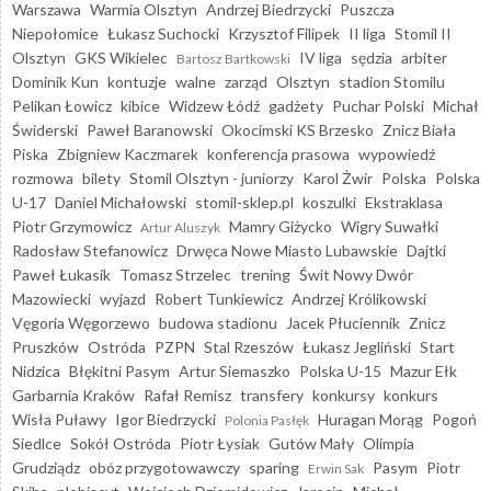
Warszawa
Warmia Olsztyn
Andrzej Biedrzycki
Puszcza
Niepołomice
Łukasz Suchocki
Krzysztof Filipek
II liga
Stomil II
Olsztyn
GKS Wikielec
IV liga
sędzia
arbiter
Bartosz Bartkowski
Dominik Kun
kontuzje
walne
zarząd
Olsztyn
stadion Stomilu
Pelikan Łowicz
kibice
Widzew Łódź
gadżety
Puchar Polski
Michał
Świderski
Paweł Baranowski
Okocimski KS Brzesko
Znicz Biała
Piska
Zbigniew Kaczmarek
konferencja prasowa
wypowiedź
rozmowa
bilety
Stomil Olsztyn - juniorzy
Karol Żwir
Polska
Polska
U-17
Daniel Michałowski
stomil-sklep.pl
koszulki
Ekstraklasa
Piotr Grzymowicz
Mamry Giżycko
Wigry Suwałki
Artur Aluszyk
Radosław Stefanowicz
Drwęca Nowe Miasto Lubawskie
Dajtki
Paweł Łukasik
Tomasz Strzelec
trening
Świt Nowy Dwór
Mazowiecki
wyjazd
Robert Tunkiewicz
Andrzej Królikowski
Vęgoria Węgorzewo
budowa stadionu
Jacek Płuciennik
Znicz
Pruszków
Ostróda
PZPN
Stal Rzeszów
Łukasz Jegliński
Start
Nidzica
Błękitni Pasym
Artur Siemaszko
Polska U-15
Mazur Ełk
Garbarnia Kraków
Rafał Remisz
transfery
konkursy
konkurs
Wisła Puławy
Igor Biedrzycki
Huragan Morąg
Pogoń
Polonia Pasłęk
Siedlce
Sokół Ostróda
Piotr Łysiak
Gutów Mały
Olimpia
Grudziądz
obóz przygotowawczy
sparing
Pasym
Piotr
Erwin Sak