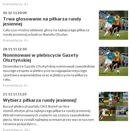
Komentarzy: 4 »
03.12.11 20:09
Trwa głosowanie na piłkarza rundy
jesiennej
Cały czas można oddawać głosy na najlepszego piłkarza
rundy jesiennej w kadrze Stomilu Olsztyn.
Komentarzy: 0 »
28.11.11 12:30
Nominowani w plebiscycie Gazety
Olsztyńskiej
Dziennikarze Gazety Olsztyńskiej nominowali zawodników
naszego zespołu w plebiscycie na najpopularniejszego
sportowca województwa oraz w plebiscycie na piłkarza
roku.
Komentarzy: 0 »
21.11.11 11:23
Wybierz piłkarza rundy jesiennej!
Ruszył plebiscyt portalu OKS Stomil on-line -
stomil.olsztyn.pl na najlepszego piłkarza rundy jesiennej.
Wśród nominowanych znalazło się sześciu zawodników -
pięciu, którzy zostali najlepiej oceniani przez was w naszym
serwisie po każdym z...
Komentarzy: 10 »