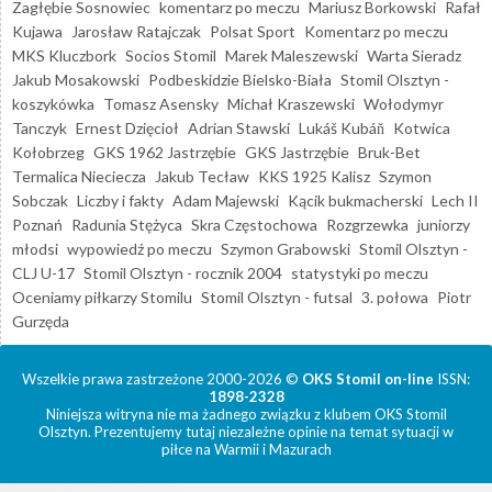
Zagłębie Sosnowiec
komentarz po meczu
Mariusz Borkowski
Rafał
Kujawa
Jarosław Ratajczak
Polsat Sport
Komentarz po meczu
MKS Kluczbork
Socios Stomil
Marek Maleszewski
Warta Sieradz
Jakub Mosakowski
Podbeskidzie Bielsko-Biała
Stomil Olsztyn -
koszykówka
Tomasz Asensky
Michał Kraszewski
Wołodymyr
Tanczyk
Ernest Dzięcioł
Adrian Stawski
Lukáš Kubáň
Kotwica
Kołobrzeg
GKS 1962 Jastrzębie
GKS Jastrzębie
Bruk-Bet
Termalica Nieciecza
Jakub Tecław
KKS 1925 Kalisz
Szymon
Sobczak
Liczby i fakty
Adam Majewski
Kącik bukmacherski
Lech II
Poznań
Radunia Stężyca
Skra Częstochowa
Rozgrzewka
juniorzy
młodsi
wypowiedź po meczu
Szymon Grabowski
Stomil Olsztyn -
CLJ U-17
Stomil Olsztyn - rocznik 2004
statystyki po meczu
Oceniamy piłkarzy Stomilu
Stomil Olsztyn - futsal
3. połowa
Piotr
Gurzęda
Wszelkie prawa zastrzeżone 2000-2026 ©
OKS Stomil on-line
ISSN:
1898-2328
Niniejsza witryna nie ma żadnego związku z klubem OKS Stomil
Olsztyn. Prezentujemy tutaj niezależne opinie na temat sytuacji w
piłce na Warmii i Mazurach