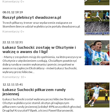
Komentarzy: 0 »
08.01.12 19:19
Ruszył plebiscyt dwadozera.pl
Trzech piłkarzy, trener oraz wydarzenie związane ze
Stomilem bierze udział w plebiscycie portalu dwadozera.pl.
Komentarzy: 0 »
22.12.11 12:31
Łukasz Suchocki: zostaję w Olsztynie i
walczę o awans do I ligi!
- Mamy z zespołem misję do spełnienia, na którą wszyscy w
Olsztynie z utęsknieniem czekają. Chciałbym powtórzyć
dobrą rundę w swoim wykonaniu i pomóc zespołowi w
awanse na zaplecze Ekstraklasy - mówi Łukasz Suchocki,
wybrany przez kibiców...
Komentarzy: 10 »
12.12.11 15:41
Łukasz Suchocki piłkarzem rundy
jesiennej
Łukasz Suchocki został wybrany przez kibiców Stomilu
Olsztyn w plebiscycie stomil.olsztyn.pl najlepszym
piłkarzem rundy jesiennej (zdobył 49% wszystkich głosów).
Drugi był Krzysztof Filipek, a trzeci Paweł Baranowski.