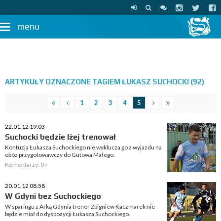
menu
ARTYKUŁY OZNACZONE TAGIEM ŁUKASZ SUCHOCKI (92)
1
2
3
4
5
22.01.12 19:03
Suchocki będzie lżej trenował
Kontuzja Łukasza Suchockiego nie wyklucza go z wyjazdu na
obóz przygotowawczy do Gutowa Małego.
Komentarzy: 0 »
20.01.12 08:58
W Gdyni bez Suchockiego
W sparingu z Arką Gdynia trener Zbigniew Kaczmarek nie
będzie miał do dyspozycji Łukasza Suchockiego.