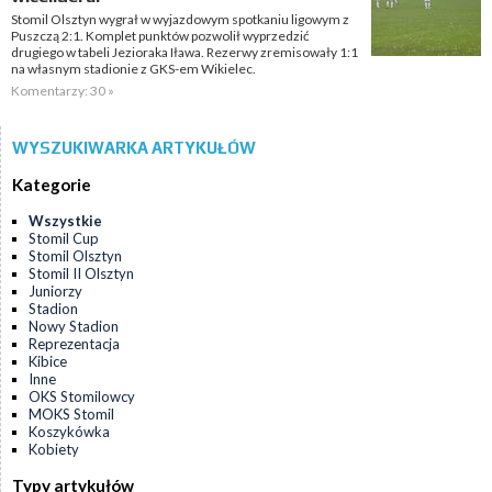
Stomil Olsztyn wygrał w wyjazdowym spotkaniu ligowym z
Puszczą 2:1. Komplet punktów pozwolił wyprzedzić
drugiego w tabeli Jezioraka Iława. Rezerwy zremisowały 1:1
na własnym stadionie z GKS-em Wikielec.
Komentarzy: 30 »
WYSZUKIWARKA ARTYKUŁÓW
Kategorie
Wszystkie
Stomil Cup
Stomil Olsztyn
Stomil II Olsztyn
Juniorzy
Stadion
Nowy Stadion
Reprezentacja
Kibice
Inne
OKS Stomilowcy
MOKS Stomil
Koszykówka
Kobiety
Typy artykułów