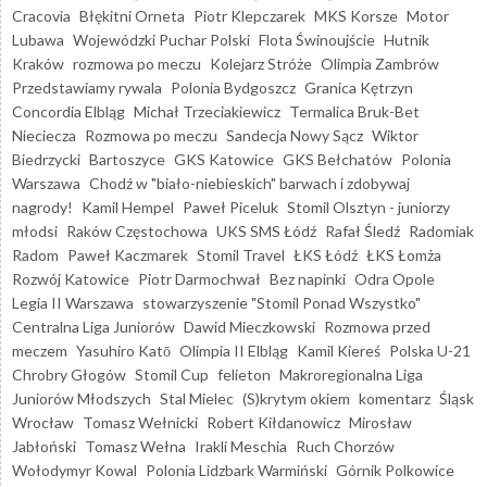
Cracovia
Błękitni Orneta
Piotr Klepczarek
MKS Korsze
Motor
Lubawa
Wojewódzki Puchar Polski
Flota Świnoujście
Hutnik
Kraków
rozmowa po meczu
Kolejarz Stróże
Olimpia Zambrów
Przedstawiamy rywala
Polonia Bydgoszcz
Granica Kętrzyn
Concordia Elbląg
Michał Trzeciakiewicz
Termalica Bruk-Bet
Nieciecza
Rozmowa po meczu
Sandecja Nowy Sącz
Wiktor
Biedrzycki
Bartoszyce
GKS Katowice
GKS Bełchatów
Polonia
Warszawa
Chodź w "biało-niebieskich" barwach i zdobywaj
nagrody!
Kamil Hempel
Paweł Piceluk
Stomil Olsztyn - juniorzy
młodsi
Raków Częstochowa
UKS SMS Łódź
Rafał Śledź
Radomiak
Radom
Paweł Kaczmarek
Stomil Travel
ŁKS Łódź
ŁKS Łomża
Rozwój Katowice
Piotr Darmochwał
Bez napinki
Odra Opole
Legia II Warszawa
stowarzyszenie "Stomil Ponad Wszystko"
Centralna Liga Juniorów
Dawid Mieczkowski
Rozmowa przed
meczem
Yasuhiro Katō
Olimpia II Elbląg
Kamil Kiereś
Polska U-21
Chrobry Głogów
Stomil Cup
felieton
Makroregionalna Liga
Juniorów Młodszych
Stal Mielec
(S)krytym okiem
komentarz
Śląsk
Wrocław
Tomasz Wełnicki
Robert Kiłdanowicz
Mirosław
Jabłoński
Tomasz Wełna
Irakli Meschia
Ruch Chorzów
Wołodymyr Kowal
Polonia Lidzbark Warmiński
Górnik Polkowice