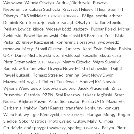
Warszawa
Warmia Olsztyn
Andrzej Biedrzycki
Puszcza
Niepołomice
Łukasz Suchocki
Krzysztof Filipek
II liga
Stomil II
Olsztyn
GKS Wikielec
IV liga
sędzia
arbiter
Bartosz Bartkowski
Dominik Kun
kontuzje
walne
zarząd
Olsztyn
stadion Stomilu
Pelikan Łowicz
kibice
Widzew Łódź
gadżety
Puchar Polski
Michał
Świderski
Paweł Baranowski
Okocimski KS Brzesko
Znicz Biała
Piska
Zbigniew Kaczmarek
konferencja prasowa
wypowiedź
rozmowa
bilety
Stomil Olsztyn - juniorzy
Karol Żwir
Polska
Polska
U-17
Daniel Michałowski
stomil-sklep.pl
koszulki
Ekstraklasa
Piotr Grzymowicz
Mamry Giżycko
Wigry Suwałki
Artur Aluszyk
Radosław Stefanowicz
Drwęca Nowe Miasto Lubawskie
Dajtki
Paweł Łukasik
Tomasz Strzelec
trening
Świt Nowy Dwór
Mazowiecki
wyjazd
Robert Tunkiewicz
Andrzej Królikowski
Vęgoria Węgorzewo
budowa stadionu
Jacek Płuciennik
Znicz
Pruszków
Ostróda
PZPN
Stal Rzeszów
Łukasz Jegliński
Start
Nidzica
Błękitni Pasym
Artur Siemaszko
Polska U-15
Mazur Ełk
Garbarnia Kraków
Rafał Remisz
transfery
konkursy
konkurs
Wisła Puławy
Igor Biedrzycki
Huragan Morąg
Pogoń
Polonia Pasłęk
Siedlce
Sokół Ostróda
Piotr Łysiak
Gutów Mały
Olimpia
Grudziądz
obóz przygotowawczy
sparing
Pasym
Piotr
Erwin Sak