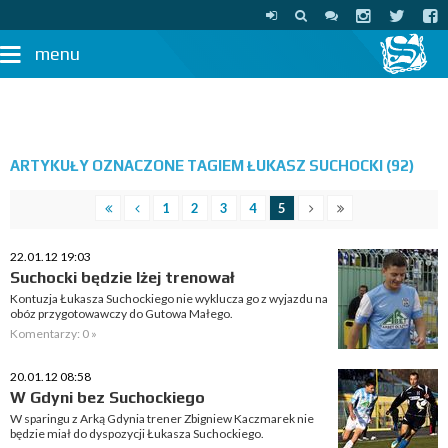
menu
ARTYKUŁY OZNACZONE TAGIEM ŁUKASZ SUCHOCKI (92)
1
2
3
4
5
22.01.12 19:03
Suchocki będzie lżej trenował
Kontuzja Łukasza Suchockiego nie wyklucza go z wyjazdu na
obóz przygotowawczy do Gutowa Małego.
Komentarzy: 0 »
20.01.12 08:58
W Gdyni bez Suchockiego
W sparingu z Arką Gdynia trener Zbigniew Kaczmarek nie
będzie miał do dyspozycji Łukasza Suchockiego.