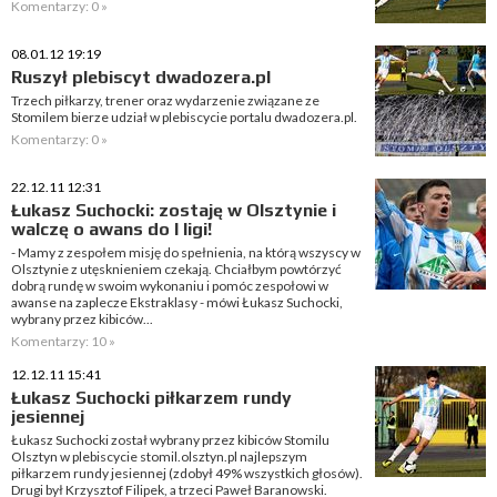
Komentarzy: 0 »
08.01.12 19:19
Ruszył plebiscyt dwadozera.pl
Trzech piłkarzy, trener oraz wydarzenie związane ze
Stomilem bierze udział w plebiscycie portalu dwadozera.pl.
Komentarzy: 0 »
22.12.11 12:31
Łukasz Suchocki: zostaję w Olsztynie i
walczę o awans do I ligi!
- Mamy z zespołem misję do spełnienia, na którą wszyscy w
Olsztynie z utęsknieniem czekają. Chciałbym powtórzyć
dobrą rundę w swoim wykonaniu i pomóc zespołowi w
awanse na zaplecze Ekstraklasy - mówi Łukasz Suchocki,
wybrany przez kibiców...
Komentarzy: 10 »
12.12.11 15:41
Łukasz Suchocki piłkarzem rundy
jesiennej
Łukasz Suchocki został wybrany przez kibiców Stomilu
Olsztyn w plebiscycie stomil.olsztyn.pl najlepszym
piłkarzem rundy jesiennej (zdobył 49% wszystkich głosów).
Drugi był Krzysztof Filipek, a trzeci Paweł Baranowski.