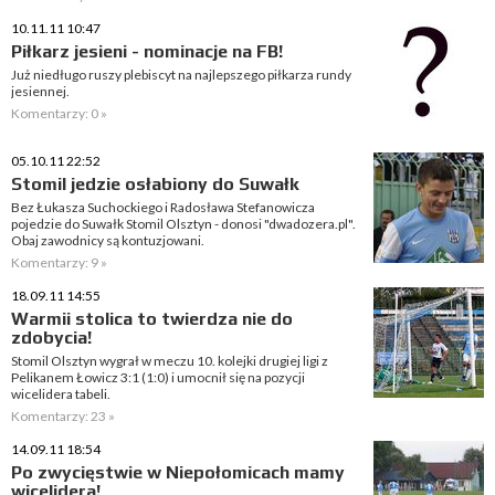
10.11.11 10:47
Piłkarz jesieni - nominacje na FB!
Już niedługo ruszy plebiscyt na najlepszego piłkarza rundy
jesiennej.
Komentarzy: 0 »
05.10.11 22:52
Stomil jedzie osłabiony do Suwałk
Bez Łukasza Suchockiego i Radosława Stefanowicza
pojedzie do Suwałk Stomil Olsztyn - donosi "dwadozera.pl".
Obaj zawodnicy są kontuzjowani.
Komentarzy: 9 »
18.09.11 14:55
Warmii stolica to twierdza nie do
zdobycia!
Stomil Olsztyn wygrał w meczu 10. kolejki drugiej ligi z
Pelikanem Łowicz 3:1 (1:0) i umocnił się na pozycji
wicelidera tabeli.
Komentarzy: 23 »
14.09.11 18:54
Po zwycięstwie w Niepołomicach mamy
wicelidera!