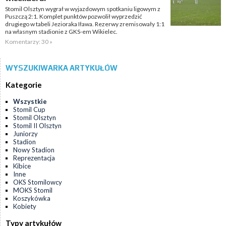
Stomil Olsztyn wygrał w wyjazdowym spotkaniu ligowym z
Puszczą 2:1. Komplet punktów pozwolił wyprzedzić
drugiego w tabeli Jezioraka Iława. Rezerwy zremisowały 1:1
na własnym stadionie z GKS-em Wikielec.
Komentarzy: 30 »
WYSZUKIWARKA ARTYKUŁÓW
Kategorie
Wszystkie
Stomil Cup
Stomil Olsztyn
Stomil II Olsztyn
Juniorzy
Stadion
Nowy Stadion
Reprezentacja
Kibice
Inne
OKS Stomilowcy
MOKS Stomil
Koszykówka
Kobiety
Typy artykułów