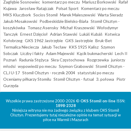
Zagłębie Sosnowiec
komentarz po meczu
Mariusz Borkowski
Rafał
Kujawa
Jarosław Ratajczak
Polsat Sport
Komentarz po meczu
MKS Kluczbork
Socios Stomil
Marek Maleszewski
Warta Sieradz
Jakub Mosakowski
Podbeskidzie Bielsko-Biała
Stomil Olsztyn -
koszykówka
Tomasz Asensky
Michał Kraszewski
Wołodymyr
Tanczyk
Ernest Dzięcioł
Adrian Stawski
Lukáš Kubáň
Kotwica
Kołobrzeg
GKS 1962 Jastrzębie
GKS Jastrzębie
Bruk-Bet
Termalica Nieciecza
Jakub Tecław
KKS 1925 Kalisz
Szymon
Sobczak
Liczby i fakty
Adam Majewski
Kącik bukmacherski
Lech II
Poznań
Radunia Stężyca
Skra Częstochowa
Rozgrzewka
juniorzy
młodsi
wypowiedź po meczu
Szymon Grabowski
Stomil Olsztyn -
CLJ U-17
Stomil Olsztyn - rocznik 2004
statystyki po meczu
Oceniamy piłkarzy Stomilu
Stomil Olsztyn - futsal
3. połowa
Piotr
Gurzęda
Wszelkie prawa zastrzeżone 2000-2026 ©
OKS Stomil on-line
ISSN:
1898-2328
Niniejsza witryna nie ma żadnego związku z klubem OKS Stomil
Olsztyn. Prezentujemy tutaj niezależne opinie na temat sytuacji w
piłce na Warmii i Mazurach