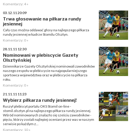
Komentarzy: 4 »
03.12.11 20:09
Trwa głosowanie na piłkarza rundy
jesiennej
Cały czas można oddawać głosy na najlepszego piłkarza
rundy jesiennej w kadrze Stomilu Olsztyn.
Komentarzy: 0 »
28.11.11 12:30
Nominowani w plebiscycie Gazety
Olsztyńskiej
Dziennikarze Gazety Olsztyńskiej nominowali zawodników
naszego zespołu w plebiscycie na najpopularniejszego
sportowca województwa oraz w plebiscycie na piłkarza
roku.
Komentarzy: 0 »
21.11.11 11:23
Wybierz piłkarza rundy jesiennej!
Ruszył plebiscyt portalu OKS Stomil on-line -
stomil.olsztyn.pl na najlepszego piłkarza rundy jesiennej.
Wśród nominowanych znalazło się sześciu zawodników -
pięciu, którzy zostali najlepiej oceniani przez was w naszym
serwisie po każdym z...
Komentarzy: 10 »