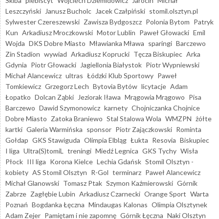
Skiba
plebiscyt
Wojciech Dziemidowicz
Jarocin
Michał
Leszczyński
Janusz Bucholc
Jacek Czałpiński
stomil.olsztyn.pl
Sylwester Czereszewski
Zawisza Bydgoszcz
Polonia Bytom
Patryk
Kun
Arkadiusz Mroczkowski
Motor Lublin
Paweł Głowacki
Emil
Wojda
DKS Dobre Miasto
Mławianka Mława
sparingi
Barczewo
Zin Stadion
wywiad
Arkadiusz Koprucki
Tęcza Biskupiec
Arka
Gdynia
Piotr Głowacki
Jagiellonia Białystok
Piotr Wypniewski
Michał Alancewicz
ultras
Łódzki Klub Sportowy
Paweł
Tomkiewicz
Grzegorz Lech
Bytovia Bytów
licytacje
Adam
Łopatko
Dolcan Ząbki
Jeziorak Iława
Mrągowia Mrągowo
Pisa
Barczewo
Dawid Szymonowicz
karnety
Chojniczanka Chojnice
Dobre Miasto
Zatoka Braniewo
Stal Stalowa Wola
WMZPN
żółte
kartki
Galeria Warmińska
sponsor
Piotr Zajączkowski
Rominta
Gołdap
GKS Stawiguda
Olimpia Elbląg
Łukta
Resovia
Biskupiec
I liga
Ultra(S)tomiL
treningi
Miedź Legnica
GKS Tychy
Wisła
Płock
III liga
Korona Kielce
Lechia Gdańsk
Stomil Olsztyn -
kobiety
AS Stomil Olsztyn
R-Gol
terminarz
Paweł Alancewicz
Michał Glanowski
Tomasz Ptak
Szymon Kaźmierowski
Górnik
Zabrze
Zagłębie Lubin
Arkadiusz Czarnecki
Orange Sport
Warta
Poznań
Bogdanka Łęczna
Mindaugas Kalonas
Olimpia Olsztynek
Adam Zejer
Pamiętam i nie zapomnę
Górnik Łęczna
Naki Olsztyn