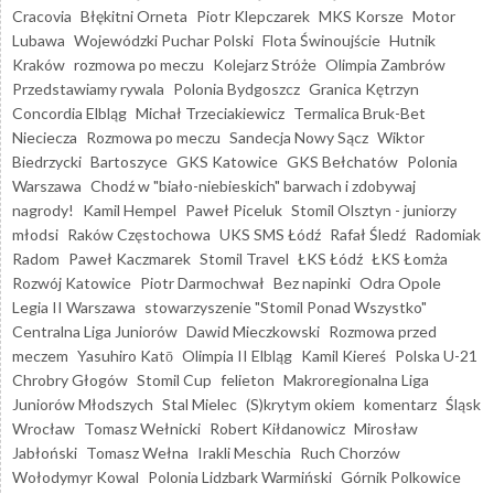
Cracovia
Błękitni Orneta
Piotr Klepczarek
MKS Korsze
Motor
Lubawa
Wojewódzki Puchar Polski
Flota Świnoujście
Hutnik
Kraków
rozmowa po meczu
Kolejarz Stróże
Olimpia Zambrów
Przedstawiamy rywala
Polonia Bydgoszcz
Granica Kętrzyn
Concordia Elbląg
Michał Trzeciakiewicz
Termalica Bruk-Bet
Nieciecza
Rozmowa po meczu
Sandecja Nowy Sącz
Wiktor
Biedrzycki
Bartoszyce
GKS Katowice
GKS Bełchatów
Polonia
Warszawa
Chodź w "biało-niebieskich" barwach i zdobywaj
nagrody!
Kamil Hempel
Paweł Piceluk
Stomil Olsztyn - juniorzy
młodsi
Raków Częstochowa
UKS SMS Łódź
Rafał Śledź
Radomiak
Radom
Paweł Kaczmarek
Stomil Travel
ŁKS Łódź
ŁKS Łomża
Rozwój Katowice
Piotr Darmochwał
Bez napinki
Odra Opole
Legia II Warszawa
stowarzyszenie "Stomil Ponad Wszystko"
Centralna Liga Juniorów
Dawid Mieczkowski
Rozmowa przed
meczem
Yasuhiro Katō
Olimpia II Elbląg
Kamil Kiereś
Polska U-21
Chrobry Głogów
Stomil Cup
felieton
Makroregionalna Liga
Juniorów Młodszych
Stal Mielec
(S)krytym okiem
komentarz
Śląsk
Wrocław
Tomasz Wełnicki
Robert Kiłdanowicz
Mirosław
Jabłoński
Tomasz Wełna
Irakli Meschia
Ruch Chorzów
Wołodymyr Kowal
Polonia Lidzbark Warmiński
Górnik Polkowice