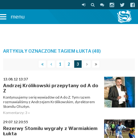
menu
ARTYKUŁY OZNACZONE TAGIEM ŁUKTA (48)
1
2
3
13.08.12 13:37
Andrzej Królikowski przepytany od A do
Z
Kontynuujemy serię wywiadów od A do Z. Tym razem
rozmawialiśmy z Andrzejem Królikowskim, dyrektorem
Stomilu Olsztyn.
Komentarzy: 3 »
29.07.12 20:55
Rezerwy Stomilu wygrały z Warmiakiem
Łukta