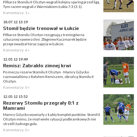
Piłkarze Stomilu II Olsztyn wygrali kolejny sparing przed ligą.
Tym razem wygrali z Warmiakiem Łukta 7:3 (3:1).
Komentarzy: 1 »
18.07.12 13:19
Stomil będzie trenował w Łukcie
Piłkarze Stomilu Olsztyn rezygnują z treningów na
sztucznej nawierzchni. Zbigniew Kaczmarek będzie
przeprowadzał teraz zajęcia w Łukcie.
Komentarzy: 6 »
12.05.12 19:49
Remisz: Zabrakło zimnej krwi
Po meczu rezerw Stomilu II Olsztyn - Mamry Giżycko
rozmawialiśmy z Rafałem Remiszem, obrońcą Stomilu II
Olsztyn.
Komentarzy: 0 »
12.05.12 15:52
Rezerwy Stomilu przegrały 0:1 z
Mamrami
Mamry Giżycko wywiozły z Łukty komplet punktów. Stomil II
Olsztyn mimo, że miał wiele sytuacji podbramkowych nie
strzelił żadnego gola.
Komentarzy: 0 »