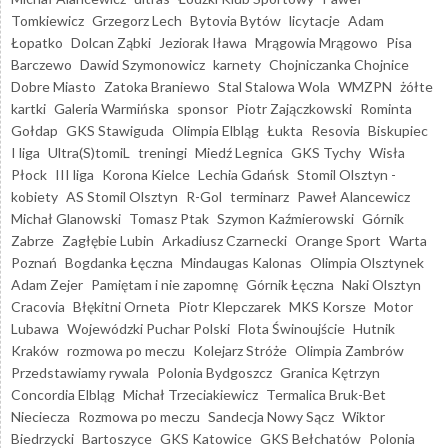
Tomkiewicz
Grzegorz Lech
Bytovia Bytów
licytacje
Adam
Łopatko
Dolcan Ząbki
Jeziorak Iława
Mrągowia Mrągowo
Pisa
Barczewo
Dawid Szymonowicz
karnety
Chojniczanka Chojnice
Dobre Miasto
Zatoka Braniewo
Stal Stalowa Wola
WMZPN
żółte
kartki
Galeria Warmińska
sponsor
Piotr Zajączkowski
Rominta
Gołdap
GKS Stawiguda
Olimpia Elbląg
Łukta
Resovia
Biskupiec
I liga
Ultra(S)tomiL
treningi
Miedź Legnica
GKS Tychy
Wisła
Płock
III liga
Korona Kielce
Lechia Gdańsk
Stomil Olsztyn -
kobiety
AS Stomil Olsztyn
R-Gol
terminarz
Paweł Alancewicz
Michał Glanowski
Tomasz Ptak
Szymon Kaźmierowski
Górnik
Zabrze
Zagłębie Lubin
Arkadiusz Czarnecki
Orange Sport
Warta
Poznań
Bogdanka Łęczna
Mindaugas Kalonas
Olimpia Olsztynek
Adam Zejer
Pamiętam i nie zapomnę
Górnik Łęczna
Naki Olsztyn
Cracovia
Błękitni Orneta
Piotr Klepczarek
MKS Korsze
Motor
Lubawa
Wojewódzki Puchar Polski
Flota Świnoujście
Hutnik
Kraków
rozmowa po meczu
Kolejarz Stróże
Olimpia Zambrów
Przedstawiamy rywala
Polonia Bydgoszcz
Granica Kętrzyn
Concordia Elbląg
Michał Trzeciakiewicz
Termalica Bruk-Bet
Nieciecza
Rozmowa po meczu
Sandecja Nowy Sącz
Wiktor
Biedrzycki
Bartoszyce
GKS Katowice
GKS Bełchatów
Polonia