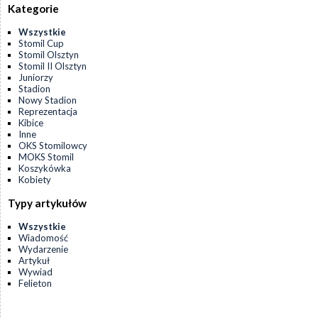
Kategorie
Wszystkie
Stomil Cup
Stomil Olsztyn
Stomil II Olsztyn
Juniorzy
Stadion
Nowy Stadion
Reprezentacja
Kibice
Inne
OKS Stomilowcy
MOKS Stomil
Koszykówka
Kobiety
Typy artykułów
Wszystkie
Wiadomość
Wydarzenie
Artykuł
Wywiad
Felieton