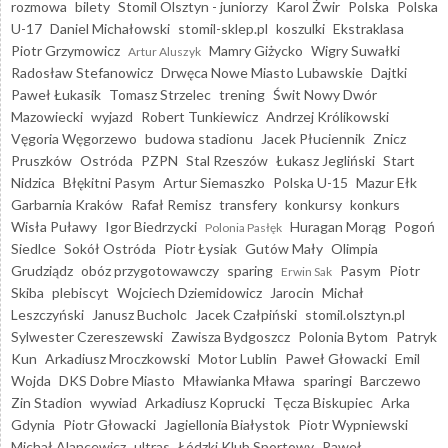
rozmowa
bilety
Stomil Olsztyn - juniorzy
Karol Żwir
Polska
Polska
U-17
Daniel Michałowski
stomil-sklep.pl
koszulki
Ekstraklasa
Piotr Grzymowicz
Mamry Giżycko
Wigry Suwałki
Artur Aluszyk
Radosław Stefanowicz
Drwęca Nowe Miasto Lubawskie
Dajtki
Paweł Łukasik
Tomasz Strzelec
trening
Świt Nowy Dwór
Mazowiecki
wyjazd
Robert Tunkiewicz
Andrzej Królikowski
Vęgoria Węgorzewo
budowa stadionu
Jacek Płuciennik
Znicz
Pruszków
Ostróda
PZPN
Stal Rzeszów
Łukasz Jegliński
Start
Nidzica
Błękitni Pasym
Artur Siemaszko
Polska U-15
Mazur Ełk
Garbarnia Kraków
Rafał Remisz
transfery
konkursy
konkurs
Wisła Puławy
Igor Biedrzycki
Huragan Morąg
Pogoń
Polonia Pasłęk
Siedlce
Sokół Ostróda
Piotr Łysiak
Gutów Mały
Olimpia
Grudziądz
obóz przygotowawczy
sparing
Pasym
Piotr
Erwin Sak
Skiba
plebiscyt
Wojciech Dziemidowicz
Jarocin
Michał
Leszczyński
Janusz Bucholc
Jacek Czałpiński
stomil.olsztyn.pl
Sylwester Czereszewski
Zawisza Bydgoszcz
Polonia Bytom
Patryk
Kun
Arkadiusz Mroczkowski
Motor Lublin
Paweł Głowacki
Emil
Wojda
DKS Dobre Miasto
Mławianka Mława
sparingi
Barczewo
Zin Stadion
wywiad
Arkadiusz Koprucki
Tęcza Biskupiec
Arka
Gdynia
Piotr Głowacki
Jagiellonia Białystok
Piotr Wypniewski
Michał Alancewicz
ultras
Łódzki Klub Sportowy
Paweł