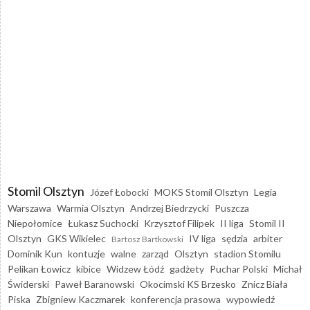
Stomil Olsztyn
Józef Łobocki
MOKS Stomil Olsztyn
Legia
Warszawa
Warmia Olsztyn
Andrzej Biedrzycki
Puszcza
Niepołomice
Łukasz Suchocki
Krzysztof Filipek
II liga
Stomil II
Olsztyn
GKS Wikielec
IV liga
sędzia
arbiter
Bartosz Bartkowski
Dominik Kun
kontuzje
walne
zarząd
Olsztyn
stadion Stomilu
Pelikan Łowicz
kibice
Widzew Łódź
gadżety
Puchar Polski
Michał
Świderski
Paweł Baranowski
Okocimski KS Brzesko
Znicz Biała
Piska
Zbigniew Kaczmarek
konferencja prasowa
wypowiedź