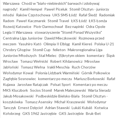
Warszawa
Chodź w "biało-niebieskich" barwach i zdobywaj
nagrody!
Kamil Hempel
Paweł Piceluk
Stomil Olsztyn - juniorzy
młodsi
Raków Częstochowa
UKS SMS Łódź
Rafał Śledź
Radomiak
Radom
Paweł Kaczmarek
Stomil Travel
ŁKS Łódź
ŁKS Łomża
Rozwój Katowice
Piotr Darmochwał
Bez napinki
Odra Opole
Legia II Warszawa
stowarzyszenie "Stomil Ponad Wszystko"
Centralna Liga Juniorów
Dawid Mieczkowski
Rozmowa przed
meczem
Yasuhiro Katō
Olimpia II Elbląg
Kamil Kiereś
Polska U-21
Chrobry Głogów
Stomil Cup
felieton
Makroregionalna Liga
Juniorów Młodszych
Stal Mielec
(S)krytym okiem
komentarz
Śląsk
Wrocław
Tomasz Wełnicki
Robert Kiłdanowicz
Mirosław
Jabłoński
Tomasz Wełna
Irakli Meschia
Ruch Chorzów
Wołodymyr Kowal
Polonia Lidzbark Warmiński
Górnik Polkowice
Zagłębie Sosnowiec
komentarz po meczu
Mariusz Borkowski
Rafał
Kujawa
Jarosław Ratajczak
Polsat Sport
Komentarz po meczu
MKS Kluczbork
Socios Stomil
Marek Maleszewski
Warta Sieradz
Jakub Mosakowski
Podbeskidzie Bielsko-Biała
Stomil Olsztyn -
koszykówka
Tomasz Asensky
Michał Kraszewski
Wołodymyr
Tanczyk
Ernest Dzięcioł
Adrian Stawski
Lukáš Kubáň
Kotwica
Kołobrzeg
GKS 1962 Jastrzębie
GKS Jastrzębie
Bruk-Bet