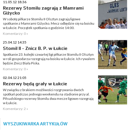
11.05.12 18:36
Rezerwy Stomilu zagrają z Mamrami
Giżycko
W sobotę piłkarze Stomilu II Olsztyn zagrają ligowe
spotkanie z Mamrami Giżycko. Mecz odbędzie się na boisku
w Łukcie. Początek spotkania o godzinie 14:00.
Komentarzy: 0 »
25.04.12 14:35
Stomil II - Znicz B. P. w Łukcie
Spotkanie 23. kolejki czwartej ligi piłkarze Stomilu II Olsztyn
w roli gospodarza rozegrają na boisku w Łukcie. Ich rywalem
będzie Znicz Biała Piska.
Komentarzy: 0 »
02.04.12 21:05
Rezerwy będą grały w Łukcie
W związku z brakiem możliwości rozgrywania dwóch
spotkań podczas jednego weekendu na stadionie przy al.
Piłsudskiego rezerwy Stomilu dwa mecze ligowe rozegrają
w Łukcie.
Komentarzy: 2 »
WYSZUKIWARKA ARTYKUŁÓW