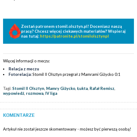
Zostań patronem stomil.olsztyn.pl! Doceniasz naszą
pracę? Chcesz więcej ciekawych materiałów? Wspieraj
nas tutaj:
https://patronite.pl/stomilolsztynpl
Więcej informacji o meczu:
Relacja z meczu
Fotorelacja:
Stomil II Olsztyn przegrał z Mamrami Giżycko 0:1
Tagi:
Stomil II Olsztyn
,
Mamry Giżycko
,
Łukta
,
Rafał Remisz
,
wypowiedź
,
rozmowa
,
IV liga
KOMENTARZE
Artykuł nie został jeszcze skomentowany - możesz być pierwszą osobą!