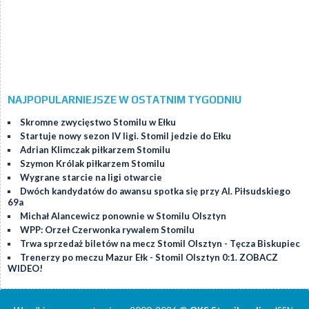
NAJPOPULARNIEJSZE W OSTATNIM TYGODNIU
Skromne zwycięstwo Stomilu w Ełku
Startuje nowy sezon IV ligi. Stomil jedzie do Ełku
Adrian Klimczak piłkarzem Stomilu
Szymon Królak piłkarzem Stomilu
Wygrane starcie na ligi otwarcie
Dwóch kandydatów do awansu spotka się przy Al. Piłsudskiego
69a
Michał Alancewicz ponownie w Stomilu Olsztyn
WPP: Orzeł Czerwonka rywalem Stomilu
Trwa sprzedaż biletów na mecz Stomil Olsztyn - Tęcza Biskupiec
Trenerzy po meczu Mazur Ełk - Stomil Olsztyn 0:1. ZOBACZ
WIDEO!