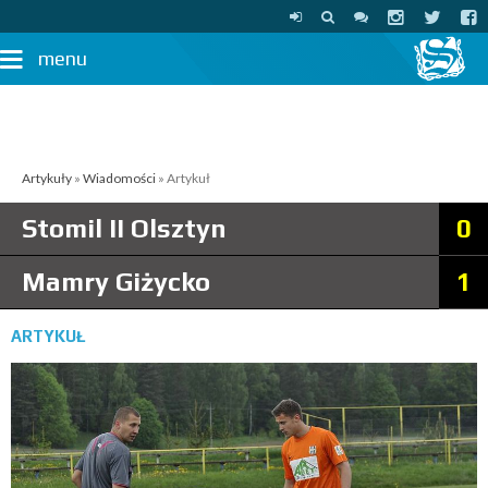
menu
Artykuły
»
Wiadomości
» Artykuł
Stomil II Olsztyn
0
Mamry Giżycko
1
ARTYKUŁ