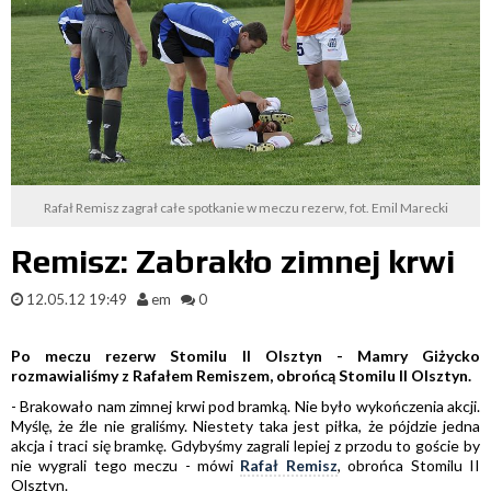
Rafał Remisz zagrał całe spotkanie w meczu rezerw, fot. Emil Marecki
Remisz: Zabrakło zimnej krwi
12.05.12 19:49
em
0
Po meczu rezerw Stomilu II Olsztyn - Mamry Giżycko
rozmawialiśmy z Rafałem Remiszem, obrońcą Stomilu II Olsztyn.
- Brakowało nam zimnej krwi pod bramką. Nie było wykończenia akcji.
Myślę, że źle nie graliśmy. Niestety taka jest piłka, że pójdzie jedna
akcja i traci się bramkę. Gdybyśmy zagrali lepiej z przodu to goście by
nie wygrali tego meczu - mówi
Rafał Remisz
, obrońca Stomilu II
Olsztyn.