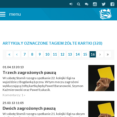
menu
ARTYKUŁY OZNACZONE TAGIEM ŻÓŁTE KARTKI (320)
7
8
9
10
11
12
13
14
15
16
01.04.13 20:13
Trzech zagrożonych pauzą
W sobotę Stomil rozegra spotkanie 22. kolejki I ligi na
wyjeździe z Bogdanką Łęczna. W tym meczu zagrożeni
wykluczającą żółtą kartką będą Paweł Baranowski, Szymon
Kaźmierowski oraz Paweł Łukasik.
Komentarzy: 1 »
25.03.13 11:05
Dwóch zagrożonych pauzą
W sobotę Stomil rozegra spotkanie 21. kolejki I ligi na obcym