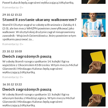
Paweł Łukasik będą zagrożeni wykluczającą żółtą kartką.
Komentarzy: 0 »
29.10.12 15:22
Stomil II zostanie ukarany walkowerem?
Stomil II Olsztyn wygrał w sobotę w Braniewie z Zatoką 4:1
(2:0), ale ten mecz WMZPN powinien zweryfikować jako
walkower. W olsztyńskiej drużynie zagrał nieuprawniony
zawodnik - Wojciech Dziemidowicz, który powinien w tym
spotkaniu pauzować za...
Komentarzy: 0 »
23.10.12 10:03
Dwóch zagrożonych pauzą
W sobotę Stomil rozegra spotkanie 14. kolejki I ligi na
wyjeździe z Okocimskim KS Brzesko. W tym meczu Michał
Glanowski i Mindaugas Kalonas będą zagrożeni
wykluczającą żółtą kartką.
Komentarzy: 0 »
16.10.12 13:22
Dwóch zagrożonych pauzą
W sobotę Stomil rozegra spotkanie 13. kolejki I ligi na
własnym boisku z Miedzią Legnica. W tym meczu Michał
Glanowski i Mindaugas Kalonas będą zagrożeni
wykluczającą żółtą kartką.