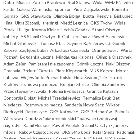
Dobre Miasto
Zatoka Braniewo
Stal Stalowa Wola
WMZPN
żółte
kartki
Galeria Warmińska
sponsor
Piotr Zajączkowski
Rominta
Gołdap
GKS Stawiguda
Olimpia Elbląg
Łukta
Resovia
Biskupiec
I liga
Ultra(S)tomiL
treningi
Miedź Legnica
GKS Tychy
Wisła
Płock
III liga
Korona Kielce
Lechia Gdańsk
Stomil Olsztyn -
kobiety
AS Stomil Olsztyn
R-Gol
terminarz
Paweł Alancewicz
Michał Glanowski
Tomasz Ptak
Szymon Kaźmierowski
Górnik
Zabrze
Zagłębie Lubin
Arkadiusz Czarnecki
Orange Sport
Warta
Poznań
Bogdanka Łęczna
Mindaugas Kalonas
Olimpia Olsztynek
Adam Zejer
Pamiętam i nie zapomnę
Górnik Łęczna
Naki Olsztyn
Cracovia
Błękitni Orneta
Piotr Klepczarek
MKS Korsze
Motor
Lubawa
Wojewódzki Puchar Polski
Flota Świnoujście
Hutnik
Kraków
rozmowa po meczu
Kolejarz Stróże
Olimpia Zambrów
Przedstawiamy rywala
Polonia Bydgoszcz
Granica Kętrzyn
Concordia Elbląg
Michał Trzeciakiewicz
Termalica Bruk-Bet
Nieciecza
Rozmowa po meczu
Sandecja Nowy Sącz
Wiktor
Biedrzycki
Bartoszyce
GKS Katowice
GKS Bełchatów
Polonia
Warszawa
Chodź w "biało-niebieskich" barwach i zdobywaj
nagrody!
Kamil Hempel
Paweł Piceluk
Stomil Olsztyn - juniorzy
młodsi
Raków Częstochowa
UKS SMS Łódź
Rafał Śledź
Radomiak
Radom
Paweł Kaczmarek
Stomil Travel
ŁKS Łódź
ŁKS Łomża