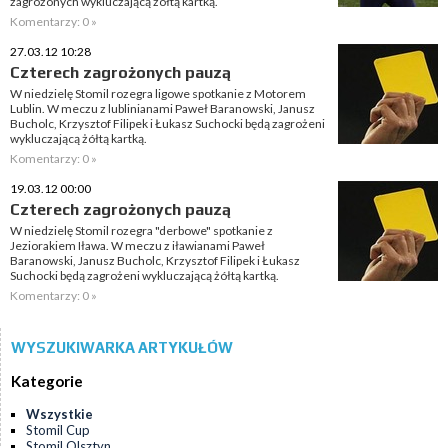
zagrożonych wykluczającą żółtą kartką.
Komentarzy: 0 »
27.03.12 10:28
Czterech zagrożonych pauzą
W niedzielę Stomil rozegra ligowe spotkanie z Motorem
Lublin. W meczu z lublinianami Paweł Baranowski, Janusz
Bucholc, Krzysztof Filipek i Łukasz Suchocki będą zagrożeni
wykluczającą żółtą kartką.
Komentarzy: 0 »
19.03.12 00:00
Czterech zagrożonych pauzą
W niedzielę Stomil rozegra "derbowe" spotkanie z
Jeziorakiem Iława. W meczu z iławianami Paweł
Baranowski, Janusz Bucholc, Krzysztof Filipek i Łukasz
Suchocki będą zagrożeni wykluczającą żółtą kartką.
Komentarzy: 0 »
WYSZUKIWARKA ARTYKUŁÓW
Kategorie
Wszystkie
Stomil Cup
Stomil Olsztyn