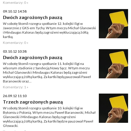
Komentarzy: 0 »
09.10.12 14:58
Dwóch zagrożonych pauzą
W sobotę Stomil rozegra spotkanie 12. kolejki I ligi w
Jaworznie z GKS-em Tychy. W tym meczu Michał Glanowski
i Mindaugas Kalonas będą zagrożeni wykluczającą żółtą
kartką.
Komentarzy: 0 »
03.10.12 10:38
Dwóch zagrożonych pauzą
W sobotę Stomil rozegra spotkanie 11. kolejki I ligi na
własnym stadionie z Sandecją Nowy Sącz. W tym meczu
Michał Glanowski i Mindaugas Kalonas będą zagrożeni
wykluczającą żółtą kartką. Za kartki będą pauzowali Paweł
Baranowski oraz...
Komentarzy: 1 »
26.09.12 11:10
Trzech zagrożonych pauzą
W sobotę Stomil rozegra spotkanie 10. kolejki I ligi w
Bytomiu z Polonią. W tym meczu Paweł Baranowski, Michał
Glanowski i Mindaugas Kalonas będą zagrożeni
wykluczającą żółtą kartką. Za kartki będzie pauzował Paweł
Głowacki.