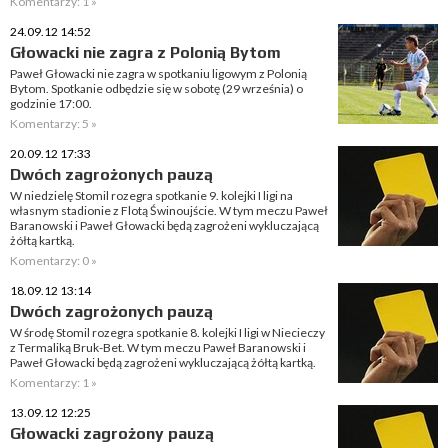
Komentarzy: 1 »
24.09.12 14:52
Głowacki nie zagra z Polonią Bytom
Paweł Głowacki nie zagra w spotkaniu ligowym z Polonią
Bytom. Spotkanie odbędzie się w sobotę (29 września) o
godzinie 17:00.
Komentarzy: 5 »
20.09.12 17:33
Dwóch zagrożonych pauzą
W niedzielę Stomil rozegra spotkanie 9. kolejki I ligi na
własnym stadionie z Flotą Świnoujście. W tym meczu Paweł
Baranowski i Paweł Głowacki będą zagrożeni wykluczającą
żółtą kartką.
Komentarzy: 0 »
18.09.12 13:14
Dwóch zagrożonych pauzą
W środę Stomil rozegra spotkanie 8. kolejki I ligi w Niecieczy
z Termaliką Bruk-Bet. W tym meczu Paweł Baranowski i
Paweł Głowacki będą zagrożeni wykluczającą żółtą kartką.
Komentarzy: 1 »
13.09.12 12:25
Głowacki zagrożony pauzą