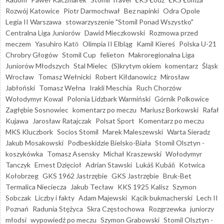
Rozwój Katowice
Piotr Darmochwał
Bez napinki
Odra Opole
Legia II Warszawa
stowarzyszenie "Stomil Ponad Wszystko"
Centralna Liga Juniorów
Dawid Mieczkowski
Rozmowa przed
meczem
Yasuhiro Katō
Olimpia II Elbląg
Kamil Kiereś
Polska U-21
Chrobry Głogów
Stomil Cup
felieton
Makroregionalna Liga
Juniorów Młodszych
Stal Mielec
(S)krytym okiem
komentarz
Śląsk
Wrocław
Tomasz Wełnicki
Robert Kiłdanowicz
Mirosław
Jabłoński
Tomasz Wełna
Irakli Meschia
Ruch Chorzów
Wołodymyr Kowal
Polonia Lidzbark Warmiński
Górnik Polkowice
Zagłębie Sosnowiec
komentarz po meczu
Mariusz Borkowski
Rafał
Kujawa
Jarosław Ratajczak
Polsat Sport
Komentarz po meczu
MKS Kluczbork
Socios Stomil
Marek Maleszewski
Warta Sieradz
Jakub Mosakowski
Podbeskidzie Bielsko-Biała
Stomil Olsztyn -
koszykówka
Tomasz Asensky
Michał Kraszewski
Wołodymyr
Tanczyk
Ernest Dzięcioł
Adrian Stawski
Lukáš Kubáň
Kotwica
Kołobrzeg
GKS 1962 Jastrzębie
GKS Jastrzębie
Bruk-Bet
Termalica Nieciecza
Jakub Tecław
KKS 1925 Kalisz
Szymon
Sobczak
Liczby i fakty
Adam Majewski
Kącik bukmacherski
Lech II
Poznań
Radunia Stężyca
Skra Częstochowa
Rozgrzewka
juniorzy
młodsi
wypowiedź po meczu
Szymon Grabowski
Stomil Olsztyn -