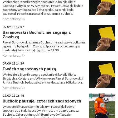
W niedzielę Stomil rozegra spotkanie 7. kolejki I ligi z
Zawiszą Bydgoszcz. W tym meczu Paweł Głowacki będzie
zagrożony wykluczającą żółtą kartką. Za kartki będą
pauzowali Paweł Baranowski oraz Janusz Bucholc.
Komentarzy: 0 »
09.09.12 17:57
Baranowski i Bucholc nie zagrają z
Zawiszą
Paweł Baranowski i Janusz Bucholc nie zagrają w spotkaniu
ligowym z bydgoskim Zawiszą. Spotkanie odbędzie się w
niedzielę (16 września) o godzinie 12:30.
Komentarzy: 7 »
07.09.12 14:39
Dwóch zagrożonych pauzą
W niedzielę Stomil rozegra spotkanie 6. kolejki I ligi w
Stróżach z Kolejarzem. W tym meczu Paweł Baranowski i
Janusz Bucholc będą zagrożeni wykluczającą żółtą kartką.
Komentarzy: 1 »
15.05.12 16:46
Bucholc pauzuje, czterech zagrożonych
W sobotę piłkarze Stomilu Olsztyn rozegrają ligowe
spotkanie ze Stalą Rzeszów. W meczu nie zagra Janusz
Bucholc. Czterech innych "Stomilowców" będzie