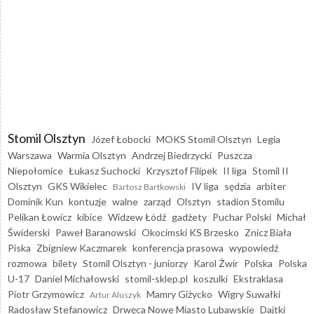
Stomil Olsztyn
Józef Łobocki
MOKS Stomil Olsztyn
Legia
Warszawa
Warmia Olsztyn
Andrzej Biedrzycki
Puszcza
Niepołomice
Łukasz Suchocki
Krzysztof Filipek
II liga
Stomil II
Olsztyn
GKS Wikielec
IV liga
sędzia
arbiter
Bartosz Bartkowski
Dominik Kun
kontuzje
walne
zarząd
Olsztyn
stadion Stomilu
Pelikan Łowicz
kibice
Widzew Łódź
gadżety
Puchar Polski
Michał
Świderski
Paweł Baranowski
Okocimski KS Brzesko
Znicz Biała
Piska
Zbigniew Kaczmarek
konferencja prasowa
wypowiedź
rozmowa
bilety
Stomil Olsztyn - juniorzy
Karol Żwir
Polska
Polska
U-17
Daniel Michałowski
stomil-sklep.pl
koszulki
Ekstraklasa
Piotr Grzymowicz
Mamry Giżycko
Wigry Suwałki
Artur Aluszyk
Radosław Stefanowicz
Drwęca Nowe Miasto Lubawskie
Dajtki