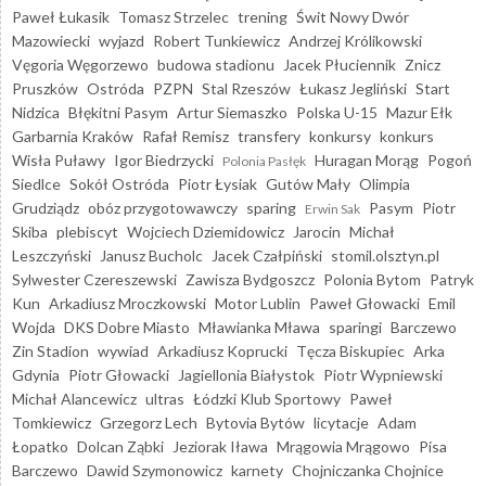
Paweł Łukasik
Tomasz Strzelec
trening
Świt Nowy Dwór
Mazowiecki
wyjazd
Robert Tunkiewicz
Andrzej Królikowski
Vęgoria Węgorzewo
budowa stadionu
Jacek Płuciennik
Znicz
Pruszków
Ostróda
PZPN
Stal Rzeszów
Łukasz Jegliński
Start
Nidzica
Błękitni Pasym
Artur Siemaszko
Polska U-15
Mazur Ełk
Garbarnia Kraków
Rafał Remisz
transfery
konkursy
konkurs
Wisła Puławy
Igor Biedrzycki
Huragan Morąg
Pogoń
Polonia Pasłęk
Siedlce
Sokół Ostróda
Piotr Łysiak
Gutów Mały
Olimpia
Grudziądz
obóz przygotowawczy
sparing
Pasym
Piotr
Erwin Sak
Skiba
plebiscyt
Wojciech Dziemidowicz
Jarocin
Michał
Leszczyński
Janusz Bucholc
Jacek Czałpiński
stomil.olsztyn.pl
Sylwester Czereszewski
Zawisza Bydgoszcz
Polonia Bytom
Patryk
Kun
Arkadiusz Mroczkowski
Motor Lublin
Paweł Głowacki
Emil
Wojda
DKS Dobre Miasto
Mławianka Mława
sparingi
Barczewo
Zin Stadion
wywiad
Arkadiusz Koprucki
Tęcza Biskupiec
Arka
Gdynia
Piotr Głowacki
Jagiellonia Białystok
Piotr Wypniewski
Michał Alancewicz
ultras
Łódzki Klub Sportowy
Paweł
Tomkiewicz
Grzegorz Lech
Bytovia Bytów
licytacje
Adam
Łopatko
Dolcan Ząbki
Jeziorak Iława
Mrągowia Mrągowo
Pisa
Barczewo
Dawid Szymonowicz
karnety
Chojniczanka Chojnice