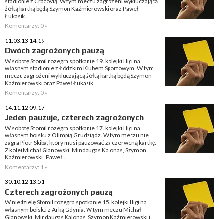
stadionie z Cracovią. W tym meczu zagrożeni wykluczającą
żółtą kartką będą Szymon Kaźmierowski oraz Paweł
Łukasik.
Komentarzy: 0 »
11.03.13 14:19
Dwóch zagrożonych pauzą
W sobotę Stomil rozegra spotkanie 19. kolejki I ligi na
własnym stadionie z Łódzkim Klubem Sportowym. W tym
meczu zagrożeni wykluczającą żółtą kartką będą Szymon
Kaźmierowski oraz Paweł Łukasik.
Komentarzy: 0 »
14.11.12 09:17
Jeden pauzuje, czterech zagrożonych
W sobotę Stomil rozegra spotkanie 17. kolejki I ligi na
własnym boisku z Olimpią Grudziądz. W tym meczu nie
zagra Piotr Skiba, który musi pauzować za czerwoną kartkę.
Z kolei Michał Glanowski, Mindaugas Kalonas, Szymon
Kaźmierowski i Paweł...
Komentarzy: 1 »
30.10.12 13:51
Czterech zagrożonych pauzą
W niedzielę Stomil rozegra spotkanie 15. kolejki I ligi na
własnym boisku z Arką Gdynia. W tym meczu Michał
Glanowski, Mindaugas Kalonas, Szymon Kaźmierowski i