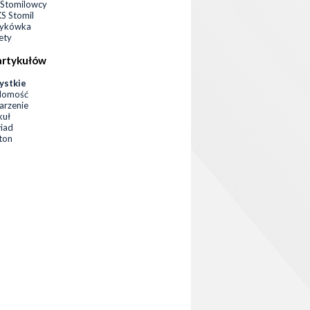
Stomilowcy
 Stomil
zykówka
ety
artykułów
ystkie
domość
rzenie
kuł
iad
eton