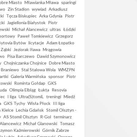
bre Miasto
Mławianka Mława
sparingi
ewo
Zin Stadion
wywiad
Arkadiusz
ki
Tęcza Biskupiec
Arka Gdynia
Piotr
cki
Jagiellonia Białystok
Piotr
ewski
Michał Alancewicz
ultras
Łódzki
portowy
Paweł Tomkiewicz
Grzegorz
Bytovia Bytów
licytacje
Adam Łopatko
 Ząbki
Jeziorak Iława
Mrągowia
wo
Pisa Barczewo
Dawid Szymonowicz
y
Chojniczanka Chojnice
Dobre Miasto
 Braniewo
Stal Stalowa Wola
WMZPN
artki
Galeria Warmińska
sponsor
Piotr
kowski
Rominta Gołdap
GKS
uda
Olimpia Elbląg
Łukta
Resovia
iec
I liga
Ultra(S)tomiL
treningi
Miedź
a
GKS Tychy
Wisła Płock
III liga
 Kielce
Lechia Gdańsk
Stomil Olsztyn -
y
AS Stomil Olsztyn
R-Gol
terminarz
Alancewicz
Michał Glanowski
Tomasz
Szymon Kaźmierowski
Górnik Zabrze
ie Lubin
Arkadiusz Czarnecki
Orange