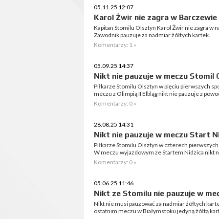
05.11.25 12:07
Karol Żwir nie zagra w Barczewie
Kapitan Stomilu Olsztyn Karol Żwir nie zagra w 
Zawodnik pauzuje za nadmiar żółtych kartek.
Komentarzy: 1 »
05.09.25 14:37
Nikt nie pauzuje w meczu Stomil O
Piłkarze Stomilu Olsztyn w pięciu pierwszych spot
meczu z Olimpią II Elbląg nikt nie pauzuje z pow
Komentarzy: 0 »
28.08.25 14:31
Nikt nie pauzuje w meczu Start N
Piłkarze Stomilu Olsztyn w czterech pierwszych sp
W meczu wyjazdowym ze Startem Nidzica nikt n
Komentarzy: 0 »
05.06.25 11:46
Nikt ze Stomilu nie pauzuje w m
Nikt nie musi pauzować za nadmiar żółtych kar
ostatnim meczu w Białymstoku jedyną żółtą kar