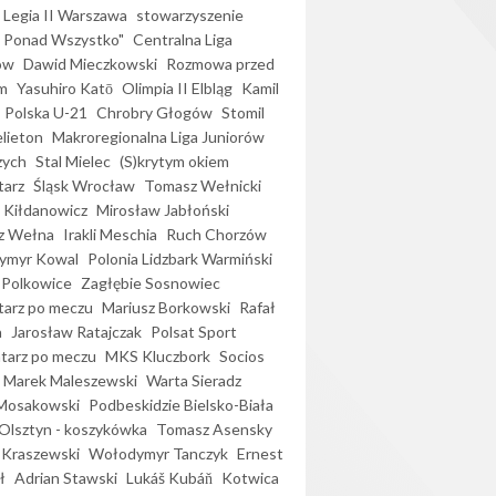
Legia II Warszawa
stowarzyszenie
l Ponad Wszystko"
Centralna Liga
ów
Dawid Mieczkowski
Rozmowa przed
m
Yasuhiro Katō
Olimpia II Elbląg
Kamil
Polska U-21
Chrobry Głogów
Stomil
elieton
Makroregionalna Liga Juniorów
zych
Stal Mielec
(S)krytym okiem
arz
Śląsk Wrocław
Tomasz Wełnicki
 Kiłdanowicz
Mirosław Jabłoński
z Wełna
Irakli Meschia
Ruch Chorzów
ymyr Kowal
Polonia Lidzbark Warmiński
 Polkowice
Zagłębie Sosnowiec
arz po meczu
Mariusz Borkowski
Rafał
a
Jarosław Ratajczak
Polsat Sport
arz po meczu
MKS Kluczbork
Socios
Marek Maleszewski
Warta Sieradz
Mosakowski
Podbeskidzie Bielsko-Biała
 Olsztyn - koszykówka
Tomasz Asensky
 Kraszewski
Wołodymyr Tanczyk
Ernest
ł
Adrian Stawski
Lukáš Kubáň
Kotwica