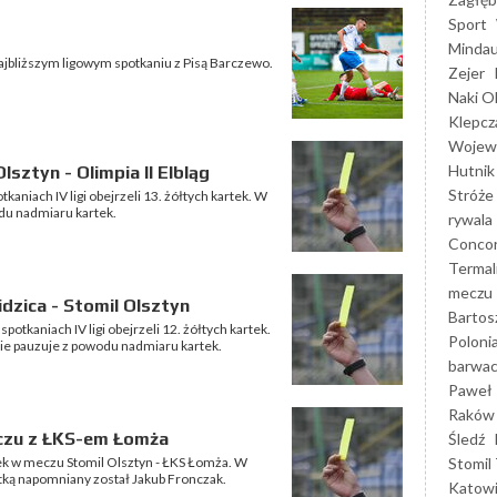
Sport
Mindau
najbliższym ligowym spotkaniu z Pisą Barczewo.
Zejer
Naki O
Klepcz
Wojewó
Hutnik
lsztyn - Olimpia II Elbląg
Stróże
kaniach IV ligi obejrzeli 13. żółtych kartek. W
odu nadmiaru kartek.
rywala
Concor
Termal
meczu
idzica - Stomil Olsztyn
Bartos
otkaniach IV ligi obejrzeli 12. żółtych kartek.
Poloni
ie pauzuje z powodu nadmiaru kartek.
barwac
Paweł 
Raków
eczu z ŁKS-em Łomża
Śledź
Stomil 
tek w meczu Stomil Olsztyn - ŁKS Łomża. W
tką napomniany został Jakub Fronczak.
Katow