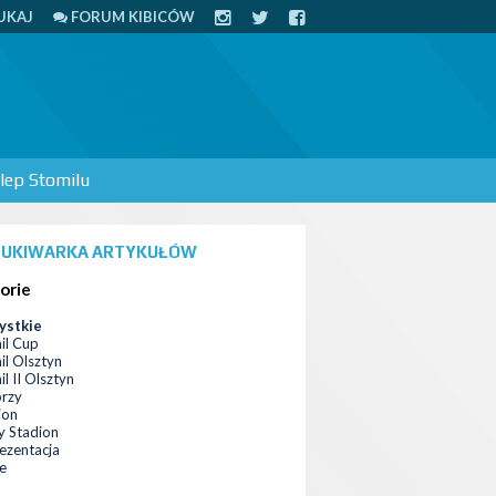
UKAJ
FORUM KIBICÓW
lep Stomilu
UKIWARKA ARTYKUŁÓW
orie
ystkie
il Cup
il Olsztyn
l II Olsztyn
orzy
ion
 Stadion
ezentacja
ce