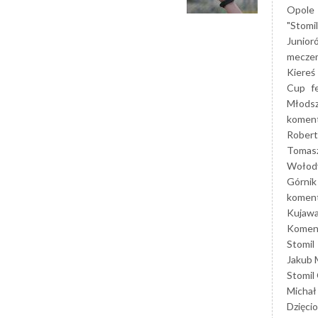
Opole
"Stomi
Junior
mecze
Kiereś
Cup
f
Młods
koment
Robert
Tomas
Wołod
Górnik
koment
Kujaw
Koment
Stomil
Jakub 
Stomil
Michał
Dzięcio