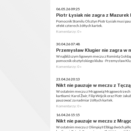
06.05.26 09:25
Piotr Łysiak nie zagra z Mazurek 
Pomocnik Stomilu Olsztyn Piotr Łysiak musi pa
efekt czterech żółtych kartek.
Komentarzy: 0 »
30.04.26 07:48
Przemysław Klugier nie zagra w 
W najbliższym ligowym meczu z Romintą Gołdap 
pomocnik olsztyńskiego klubu - Przemysław Klug
Komentarzy: 0 »
23.04.26 20:13
Nikt nie pauzuje w meczu z Tęczą
W ostatnim meczu z Mrągowią Mrągowo trzech p
kartkami: Karol Żwir, Filip Wójcik oraz Piotr Ja
pauzować za nadmiar żółtych kartek.
Komentarzy: 0 »
16.04.26 15:15
Nikt nie pauzuje w meczu z Mrą
W ostatnim meczu z Olimpią II Elbląg dwóch pił