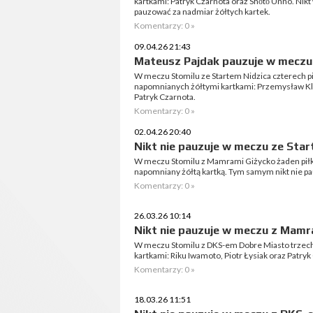
kartkami: Patryk Czarnota oraz Shōtō Unno. Ni
pauzować za nadmiar żółtych kartek.
Komentarzy: 0 »
09.04.26 21:43
Mateusz Pajdak pauzuje w meczu z
W meczu Stomilu ze Startem Nidzica czterech pi
napomnianych żółtymi kartkami: Przemysław Klu
Patryk Czarnota.
Komentarzy: 0 »
02.04.26 20:40
Nikt nie pauzuje w meczu ze Star
W meczu Stomilu z Mamrami Giżycko żaden piłka
napomniany żółtą kartką. Tym samym nikt nie pa
Komentarzy: 0 »
26.03.26 10:14
Nikt nie pauzuje w meczu z Mamr
W meczu Stomilu z DKS-em Dobre Miasto trzec
kartkami: Riku Iwamoto, Piotr Łysiak oraz Patryk
Komentarzy: 0 »
18.03.26 11:51