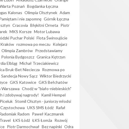
Warta Poznań
Bogdanka Łęczna
gas Kalonas
Olimpia Olsztynek
Adam
Pamiętam i nie zapomnę
Górnik Łęczna
lsztyn
Cracovia
Błękitni Orneta
Piotr
arek
MKS Korsze
Motor Lubawa
dzki Puchar Polski
Flota Świnoujście
 Kraków
rozmowa po meczu
Kolejarz
Olimpia Zambrów
Przedstawiamy
Polonia Bydgoszcz
Granica Kętrzyn
dia Elbląg
Michał Trzeciakiewicz
ica Bruk-Bet Nieciecza
Rozmowa po
Sandecja Nowy Sącz
Wiktor Biedrzycki
zyce
GKS Katowice
GKS Bełchatów
a Warszawa
Chodź w "biało-niebieskich"
h i zdobywaj nagrody!
Kamil Hempel
Piceluk
Stomil Olsztyn - juniorzy młodsi
 Częstochowa
UKS SMS Łódź
Rafał
Radomiak Radom
Paweł Kaczmarek
Travel
ŁKS Łódź
ŁKS Łomża
Rozwój
ice
Piotr Darmochwał
Bez napinki
Odra