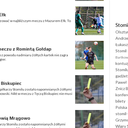
Ełk
uzować w najbliższym meczu z Mazurem Ełk. To
Stomi
Olszty
Andrze
Łukasz
meczu z Romintą Gołdap
Stomil 
z powodu nadmiaru żółtych kartek nie zagra
Bartkow
ier.
kontuz
Stomil
gadżet
Paweł 
 Biskupiec
Znicz B
iłkarzy Stomilu zostało napomnianych żółtymi
kubowski. Nikt w meczu z Tęczą Biskupiec nie musi
konfer
bilety
Polska
stomil-
gowią Mrągowo
Grzym
karzy Stomilu zostało napomnianych żółtymi
Wigry 