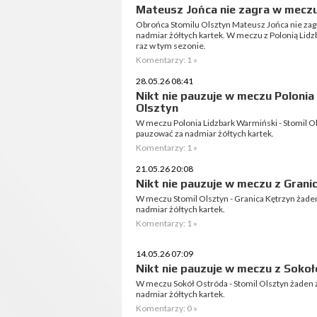
Mateusz Jońca nie zagra w meczu
Obrońca Stomilu Olsztyn Mateusz Jońca nie zag
nadmiar żółtych kartek. W meczu z Polonią Lid
raz w tym sezonie.
Komentarzy: 1 »
28.05.26 08:41
Nikt nie pauzuje w meczu Polonia
Olsztyn
W meczu Polonia Lidzbark Warmiński - Stomil Ols
pauzować za nadmiar żółtych kartek.
Komentarzy: 1 »
21.05.26 20:08
Nikt nie pauzuje w meczu z Grani
W meczu Stomil Olsztyn - Granica Kętrzyn żaden
nadmiar żółtych kartek.
Komentarzy: 1 »
14.05.26 07:09
Nikt nie pauzuje w meczu z Soko
W meczu Sokół Ostróda - Stomil Olsztyn żaden z
nadmiar żółtych kartek.
Komentarzy: 0 »