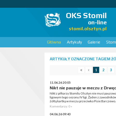
OKS Stomil
on-line
stomil.olsztyn.pl
Główna
Artykuły
Galerie
Stomi
ARTYKUŁY OZNACZONE TAGIEM ŻÓŁ
1
2
3
11.06.26 20:05
Nikt nie pauzuje w meczu z Drw
Nikt z piłkarzy Stomilu Olsztyn nie musi pauzo
ligowym tego sezonu IV ligi. Żaden z zawodnikó
żółtą kartką w meczu przeciwko Pisie Barczewo.
Komentarzy: 0 »
04.06.26 09:43