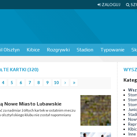
ZALOGUJ
SZ
l Olsztyn
Kibice
Rozgrywki
Stadion
Typowanie
Sk
TE KARTKI (320)
WYSZ
Kateg
4
5
6
7
8
9
10
Wsz
Stom
Stom
ęcą Nowe Miasto Lubawskie
Stomi
Juni
wać za nadmiar żółtych kartek w ostatnim meczu
Stad
w olsztyńskiego klubu nie został napomniany
Nowy
Repr
Kibi
Inne