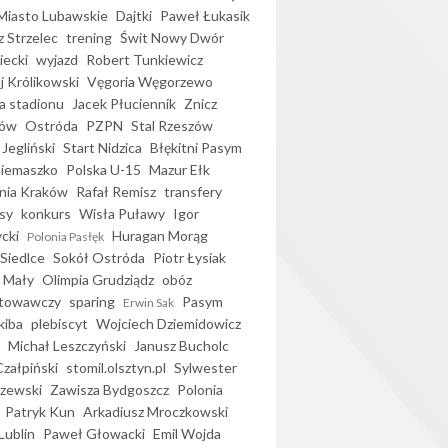
iasto Lubawskie
Dajtki
Paweł Łukasik
 Strzelec
trening
Świt Nowy Dwór
ecki
wyjazd
Robert Tunkiewicz
j Królikowski
Vęgoria Węgorzewo
 stadionu
Jacek Płuciennik
Znicz
ków
Ostróda
PZPN
Stal Rzeszów
Jegliński
Start Nidzica
Błękitni Pasym
Siemaszko
Polska U-15
Mazur Ełk
nia Kraków
Rafał Remisz
transfery
sy
konkurs
Wisła Puławy
Igor
ycki
Huragan Morąg
Polonia Pasłęk
Siedlce
Sokół Ostróda
Piotr Łysiak
 Mały
Olimpia Grudziądz
obóz
otowawczy
sparing
Pasym
Erwin Sak
kiba
plebiscyt
Wojciech Dziemidowicz
Michał Leszczyński
Janusz Bucholc
Czałpiński
stomil.olsztyn.pl
Sylwester
zewski
Zawisza Bydgoszcz
Polonia
Patryk Kun
Arkadiusz Mroczkowski
Lublin
Paweł Głowacki
Emil Wojda