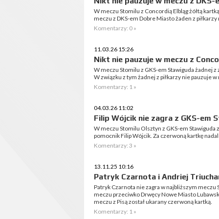
Nikt nie pauzuje w meczu z DKS
W meczu Stomilu z Concordią Elbląg żółtą kartką
meczu z DKS-em Dobre Miasto żaden z piłkarzy n
Komentarzy: 0 »
11.03.26 15:26
Nikt nie pauzuje w meczu z Conco
W meczu Stomilu z GKS-em Stawiguda żadnej z z
W związku z tym żadnej z piłkarzy nie pauzuje w
Komentarzy: 1 »
04.03.26 11:02
Filip Wójcik nie zagra z GKS-em 
W meczu Stomilu Olsztyn z GKS-em Stawiguda za
pomocnik Filip Wójcik. Za czerwoną kartkę nadal
Komentarzy: 3 »
13.11.25 10:16
Patryk Czarnota i Andriej Triuch
Patryk Czarnota nie zagra w najbliższym meczu 
meczu przeciwko Drwęcy Nowe Miasto Lubawskie 
meczu z Pisą został ukarany czerwoną kartką.
Komentarzy: 1 »