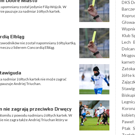
-em Dobre Miasto
DKS Do
 upomniany został jedynie Filip Wójcik. W
Barcz
ie pauzuje za nadmiar żółtych kartek.
Kopruc
Głowa
Wypni
Klub S
rdią Elbląg
Lech
awodników nie został napomniany żółtą kartką.
 meczu z liderem Concordią Elbląg.
Dolcan
Mrągo
karnet
Zatoka
Stawiguda
żółte k
 nadmiar żółtych kartek nie może zagrać
Zającz
 pauzuje Andriej Triuchan.
Stawig
Biskup
Legnic
Korona
an nie zagrają przeciwko Drwęcy
kobiet
Stomilu z powodu nadmiaru żółtych kartek. W
nie zagra także Andriej Triuchan który w
Paweł 
Ptak
Zagłęb