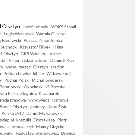
l Olsztyn
Józef Łobocki
MOKS Stomil
n
Legia Warszawa
Warmia Olsztyn
j Biedrzycki
Puszcza Niepołomice
 Suchocki
Krzysztof Filipek
II liga
II Olsztyn
GKS Wikielec
Bartosz
IV liga
sędzia
arbiter
Dominik Kun
ski
je
walne
zarząd
Olsztyn
stadion
u
Pelikan Łowicz
kibice
Widzew Łódź
y
Puchar Polski
Michał Świderski
Baranowski
Okocimski KS Brzesko
iała Piska
Zbigniew Kaczmarek
encja prasowa
wypowiedź
rozmowa
Stomil Olsztyn - juniorzy
Karol Żwir
Polska U-17
Daniel Michałowski
sklep.pl
koszulki
Ekstraklasa
Piotr
owicz
Mamry Giżycko
Artur Aluszyk
Suwałki
Radosław Stefanowicz
Drwęca