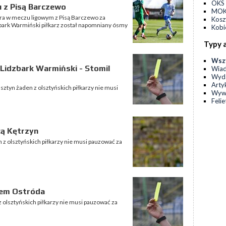
OKS 
 z Pisą Barczewo
MOKS
ra w meczu ligowym z Pisą Barczewo za
Kos
zbark Warmiński piłkarz został napomniany ósmy
Kobi
Typy 
Wsz
 Lidzbark Warmiński - Stomil
Wia
Wyda
Arty
ztyn żaden z olsztyńskich piłkarzy nie musi
Wyw
Feli
cą Kętrzyn
 z olsztyńskich piłkarzy nie musi pauzować za
łem Ostróda
 olsztyńskich piłkarzy nie musi pauzować za