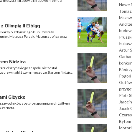
kt w meczu z Mrągowią Mrągowo nie musi
Nowe M
Tomasz
Mazowi
Andrze
 Olimpią II Elbląg
budowa
łkarzy olsztyńskiego klubu zostało
gier, Mateusz Pajdak, Mateusz Jońca oraz
Prusz
Łukasz 
Artur 
Garbar
tem Nidzica
konkur
rz olsztyńskiego zespołu nie został
Biedrz
uzuje w najbliższym meczu ze Startem Nidzica.
Pogoń 
Gutów
przyg
Piotr S
ami Giżycko
Jarocin
h zawodników zostało napomnianych żółtymi
 Czarnota.
Jacek 
Czeres
Bytom
Motor 