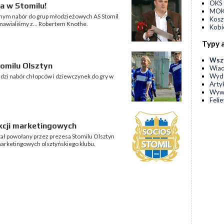
OKS 
a w Stomilu!
MOKS
alnym nabór do grup młodzieżowych AS Stomil
Kos
mawialiśmy z... Robertem Knothe.
Kobi
Typy 
Wsz
omilu Olsztyn
Wia
Wyda
dzi nabór chłopców i dziewczynek do gry w
Arty
Wyw
Feli
cji marketingowych
tał powołany przez prezesa Stomilu Olsztyn
arketingowych olsztyńskiego klubu.