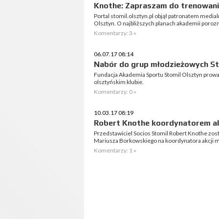
Knothe: Zapraszam do trenowani
Portal stomil.olsztyn.pl objął patronatem medi
Olsztyn. O najbliższych planach akademii poroz
Komentarzy: 3 »
06.07.17 08:14
Nabór do grup młodzieżowych St
Fundacja Akademia Sportu Stomil Olsztyn prowa
olsztyńskim klubie.
Komentarzy: 0 »
10.03.17 08:19
Robert Knothe koordynatorem ak
Przedstawiciel Socios Stomil Robert Knothe zos
Mariusza Borkowskiego na koordynatora akcji m
Komentarzy: 1 »