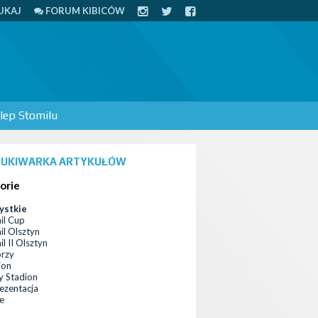
UKAJ
FORUM KIBICÓW
lep Stomilu
UKIWARKA ARTYKUŁÓW
orie
ystkie
il Cup
il Olsztyn
l II Olsztyn
orzy
ion
 Stadion
ezentacja
ce