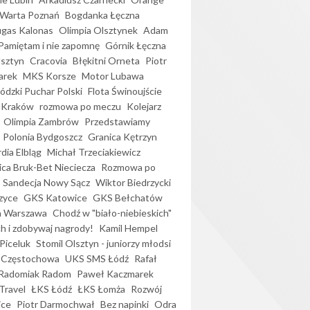
Warta Poznań
Bogdanka Łęczna
gas Kalonas
Olimpia Olsztynek
Adam
Pamiętam i nie zapomnę
Górnik Łęczna
lsztyn
Cracovia
Błękitni Orneta
Piotr
arek
MKS Korsze
Motor Lubawa
dzki Puchar Polski
Flota Świnoujście
 Kraków
rozmowa po meczu
Kolejarz
Olimpia Zambrów
Przedstawiamy
Polonia Bydgoszcz
Granica Kętrzyn
dia Elbląg
Michał Trzeciakiewicz
ica Bruk-Bet Nieciecza
Rozmowa po
Sandecja Nowy Sącz
Wiktor Biedrzycki
zyce
GKS Katowice
GKS Bełchatów
a Warszawa
Chodź w "biało-niebieskich"
h i zdobywaj nagrody!
Kamil Hempel
Piceluk
Stomil Olsztyn - juniorzy młodsi
 Częstochowa
UKS SMS Łódź
Rafał
Radomiak Radom
Paweł Kaczmarek
Travel
ŁKS Łódź
ŁKS Łomża
Rozwój
ice
Piotr Darmochwał
Bez napinki
Odra