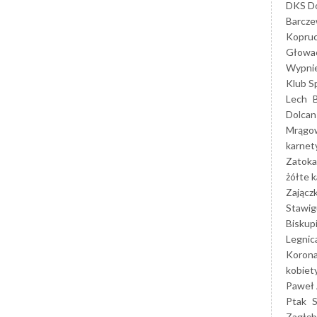
DKS Do
Barcz
Kopruc
Głowa
Wypni
Klub S
Lech
Dolcan
Mrągo
karnet
Zatoka
żółte k
Zającz
Stawig
Biskup
Legnic
Korona
kobiet
Paweł 
Ptak
Zagłęb