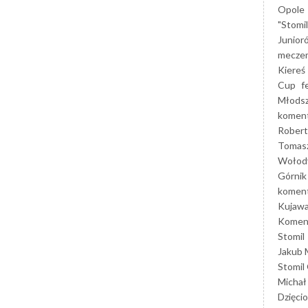
Opole
"Stomi
Junior
mecze
Kiereś
Cup
f
Młods
koment
Robert
Tomas
Wołod
Górnik
koment
Kujaw
Koment
Stomil
Jakub 
Stomil
Michał
Dzięcio