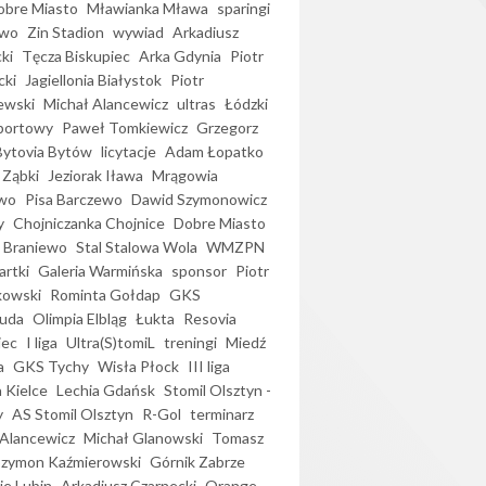
bre Miasto
Mławianka Mława
sparingi
ewo
Zin Stadion
wywiad
Arkadiusz
ki
Tęcza Biskupiec
Arka Gdynia
Piotr
cki
Jagiellonia Białystok
Piotr
ewski
Michał Alancewicz
ultras
Łódzki
portowy
Paweł Tomkiewicz
Grzegorz
Bytovia Bytów
licytacje
Adam Łopatko
 Ząbki
Jeziorak Iława
Mrągowia
wo
Pisa Barczewo
Dawid Szymonowicz
y
Chojniczanka Chojnice
Dobre Miasto
 Braniewo
Stal Stalowa Wola
WMZPN
artki
Galeria Warmińska
sponsor
Piotr
kowski
Rominta Gołdap
GKS
uda
Olimpia Elbląg
Łukta
Resovia
iec
I liga
Ultra(S)tomiL
treningi
Miedź
a
GKS Tychy
Wisła Płock
III liga
 Kielce
Lechia Gdańsk
Stomil Olsztyn -
y
AS Stomil Olsztyn
R-Gol
terminarz
Alancewicz
Michał Glanowski
Tomasz
Szymon Kaźmierowski
Górnik Zabrze
ie Lubin
Arkadiusz Czarnecki
Orange