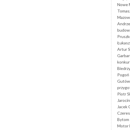
Nowe M
Tomasz
Mazowi
Andrze
budowa
Prusz
Łukasz 
Artur 
Garbar
konkur
Biedrz
Pogoń 
Gutów
przyg
Piotr S
Jarocin
Jacek 
Czeres
Bytom
Motor 