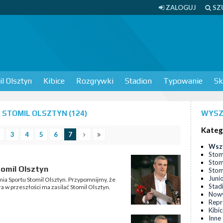
ZALOGUJ
SZ
l Olsztyn
Kibice
Rozgrywki
Stadion
Typowanie
Sk
STOMIL OLSZTYN (124)
WYSZ
Kateg
3
4
5
6
7
Wsz
Stom
Stom
omil Olsztyn
Stomi
Juni
ia Sportu Stomil Olsztyn. Przypomnijmy, że
Stad
a w przeszłości ma zasilać Stomil Olsztyn.
Nowy
Repr
Kibi
Inne