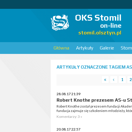
OKS Stomil
on-line
stomil.olsztyn.pl
Główna
Artykuły
Galerie
Stomi
ARTYKUŁY OZNACZONE TAGIEM AS 
1
2
28.08.17 21:39
Robert Knothe prezesem AS-u St
Robert Knothe został prezesem fundacji Akadem
fundacja zajmuje się szkoleniem młodzieży, któr
Komentarzy: 3 »
20.08.17 22:57