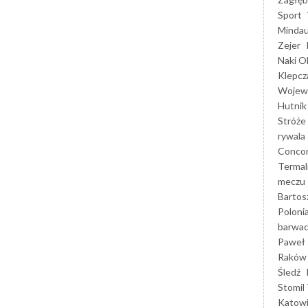
Sport
Mindau
Zejer
Naki O
Klepcz
Wojewó
Hutnik
Stróże
rywala
Concor
Termal
meczu
Bartos
Poloni
barwac
Paweł 
Raków
Śledź
Stomil 
Katow