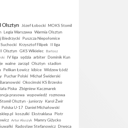
l Olsztyn
Józef Łobocki
MOKS Stomil
n
Legia Warszawa
Warmia Olsztyn
j Biedrzycki
Puszcza Niepołomice
 Suchocki
Krzysztof Filipek
II liga
II Olsztyn
GKS Wikielec
Bartosz
IV liga
sędzia
arbiter
Dominik Kun
ski
je
walne
zarząd
Olsztyn
stadion
u
Pelikan Łowicz
kibice
Widzew Łódź
y
Puchar Polski
Michał Świderski
Baranowski
Okocimski KS Brzesko
iała Piska
Zbigniew Kaczmarek
encja prasowa
wypowiedź
rozmowa
Stomil Olsztyn - juniorzy
Karol Żwir
Polska U-17
Daniel Michałowski
sklep.pl
koszulki
Ekstraklasa
Piotr
owicz
Mamry Giżycko
Artur Aluszyk
Suwałki
Radosław Stefanowicz
Drwęca