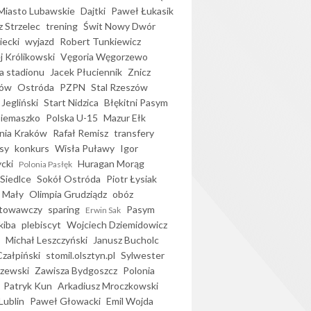
iasto Lubawskie
Dajtki
Paweł Łukasik
 Strzelec
trening
Świt Nowy Dwór
ecki
wyjazd
Robert Tunkiewicz
j Królikowski
Vęgoria Węgorzewo
 stadionu
Jacek Płuciennik
Znicz
ków
Ostróda
PZPN
Stal Rzeszów
Jegliński
Start Nidzica
Błękitni Pasym
Siemaszko
Polska U-15
Mazur Ełk
nia Kraków
Rafał Remisz
transfery
sy
konkurs
Wisła Puławy
Igor
ycki
Huragan Morąg
Polonia Pasłęk
Siedlce
Sokół Ostróda
Piotr Łysiak
 Mały
Olimpia Grudziądz
obóz
otowawczy
sparing
Pasym
Erwin Sak
kiba
plebiscyt
Wojciech Dziemidowicz
Michał Leszczyński
Janusz Bucholc
Czałpiński
stomil.olsztyn.pl
Sylwester
zewski
Zawisza Bydgoszcz
Polonia
Patryk Kun
Arkadiusz Mroczkowski
Lublin
Paweł Głowacki
Emil Wojda