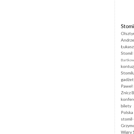
Stomi
Olszty
Andrze
Łukasz
Stomil 
Bartkow
kontuz
Stomil
gadżet
Paweł 
Znicz B
konfer
bilety
Polska
stomil-
Grzym
Wigry 