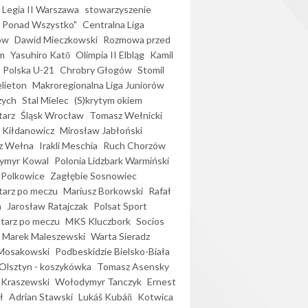
Legia II Warszawa
stowarzyszenie
l Ponad Wszystko"
Centralna Liga
ów
Dawid Mieczkowski
Rozmowa przed
m
Yasuhiro Katō
Olimpia II Elbląg
Kamil
Polska U-21
Chrobry Głogów
Stomil
elieton
Makroregionalna Liga Juniorów
zych
Stal Mielec
(S)krytym okiem
arz
Śląsk Wrocław
Tomasz Wełnicki
 Kiłdanowicz
Mirosław Jabłoński
z Wełna
Irakli Meschia
Ruch Chorzów
ymyr Kowal
Polonia Lidzbark Warmiński
 Polkowice
Zagłębie Sosnowiec
arz po meczu
Mariusz Borkowski
Rafał
a
Jarosław Ratajczak
Polsat Sport
arz po meczu
MKS Kluczbork
Socios
Marek Maleszewski
Warta Sieradz
Mosakowski
Podbeskidzie Bielsko-Biała
 Olsztyn - koszykówka
Tomasz Asensky
 Kraszewski
Wołodymyr Tanczyk
Ernest
ł
Adrian Stawski
Lukáš Kubáň
Kotwica