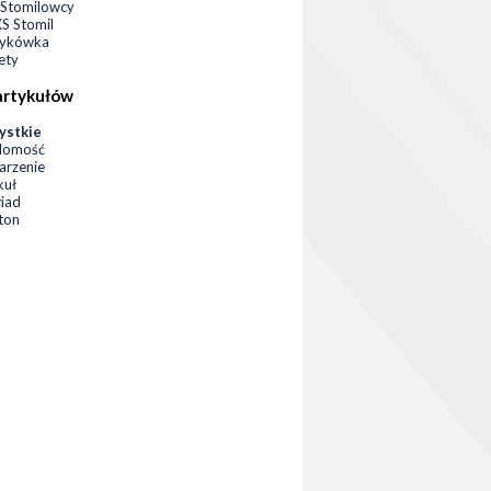
Stomilowcy
 Stomil
zykówka
ety
artykułów
ystkie
domość
rzenie
kuł
iad
eton