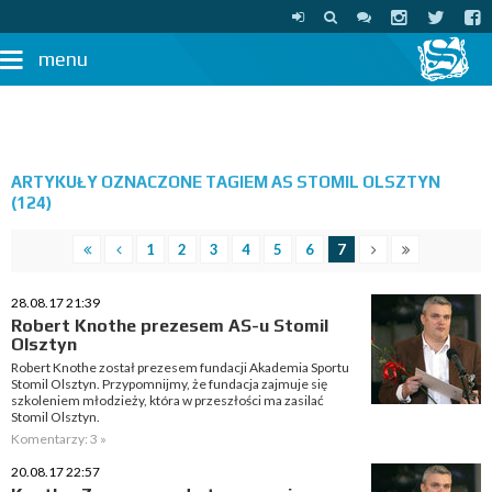
menu
ARTYKUŁY OZNACZONE TAGIEM AS STOMIL OLSZTYN
(124)
1
2
3
4
5
6
7
28.08.17 21:39
Robert Knothe prezesem AS-u Stomil
Olsztyn
Robert Knothe został prezesem fundacji Akademia Sportu
Stomil Olsztyn. Przypomnijmy, że fundacja zajmuje się
szkoleniem młodzieży, która w przeszłości ma zasilać
Stomil Olsztyn.
Komentarzy: 3 »
20.08.17 22:57