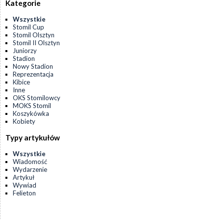
Kategorie
Wszystkie
Stomil Cup
Stomil Olsztyn
Stomil II Olsztyn
Juniorzy
Stadion
Nowy Stadion
Reprezentacja
Kibice
Inne
OKS Stomilowcy
MOKS Stomil
Koszykówka
Kobiety
Typy artykułów
Wszystkie
Wiadomość
Wydarzenie
Artykuł
Wywiad
Felieton