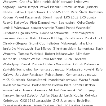
Warszawa
Chodź w "biało-niebieskich" barwach i zdobywaj
nagrody!
Kamil Hempel
Paweł Piceluk
Stomil Olsztyn - juniorzy
młodsi
Raków Częstochowa
UKS SMS Łódź
Rafał Śledź
Radomiak
Radom
Paweł Kaczmarek
Stomil Travel
ŁKS Łódź
ŁKS Łomża
Rozwój Katowice
Piotr Darmochwał
Bez napinki
Odra Opole
Legia II Warszawa
stowarzyszenie "Stomil Ponad Wszystko"
Centralna Liga Juniorów
Dawid Mieczkowski
Rozmowa przed
meczem
Yasuhiro Katō
Olimpia II Elbląg
Kamil Kiereś
Polska U-21
Chrobry Głogów
Stomil Cup
felieton
Makroregionalna Liga
Juniorów Młodszych
Stal Mielec
(S)krytym okiem
komentarz
Śląsk
Wrocław
Tomasz Wełnicki
Robert Kiłdanowicz
Mirosław
Jabłoński
Tomasz Wełna
Irakli Meschia
Ruch Chorzów
Wołodymyr Kowal
Polonia Lidzbark Warmiński
Górnik Polkowice
Zagłębie Sosnowiec
komentarz po meczu
Mariusz Borkowski
Rafał
Kujawa
Jarosław Ratajczak
Polsat Sport
Komentarz po meczu
MKS Kluczbork
Socios Stomil
Marek Maleszewski
Warta Sieradz
Jakub Mosakowski
Podbeskidzie Bielsko-Biała
Stomil Olsztyn -
koszykówka
Tomasz Asensky
Michał Kraszewski
Wołodymyr
Tanczyk
Ernest Dzięcioł
Adrian Stawski
Lukáš Kubáň
Kotwica
Kołobrzeg
GKS 1962 Jastrzębie
GKS Jastrzębie
Bruk-Bet
Termalica Nieciecza
Jakub Tecław
KKS 1925 Kalisz
Szymon