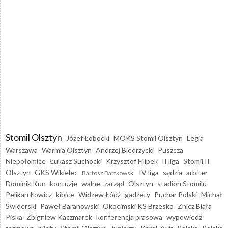
Stomil Olsztyn
Józef Łobocki
MOKS Stomil Olsztyn
Legia
Warszawa
Warmia Olsztyn
Andrzej Biedrzycki
Puszcza
Niepołomice
Łukasz Suchocki
Krzysztof Filipek
II liga
Stomil II
Olsztyn
GKS Wikielec
IV liga
sędzia
arbiter
Bartosz Bartkowski
Dominik Kun
kontuzje
walne
zarząd
Olsztyn
stadion Stomilu
Pelikan Łowicz
kibice
Widzew Łódź
gadżety
Puchar Polski
Michał
Świderski
Paweł Baranowski
Okocimski KS Brzesko
Znicz Biała
Piska
Zbigniew Kaczmarek
konferencja prasowa
wypowiedź