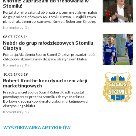
Knothe: Zapraszam do trenowania w
Stomilu!
Portal stomil.olsztyn.pl objął patronatem medialnym nabór
do grup młodzieżowych AS Stomil Olsztyn. O najbliższych
planach akademii porozmawialiśmy z... Robertem Knothe.
Komentarzy: 3 »
06.07.17 08:14
Nabór do grup młodzieżowych Stomilu
Olsztyn
Fundacja Akademia Sportu Stomil Olsztyn prowadzi nabór
chłopców i dziewczynek do gry w olsztyńskim klubie.
Komentarzy: 0 »
10.03.17 08:19
Robert Knothe koordynatorem akcji
marketingowych
Przedstawiciel Socios Stomil Robert Knothe został
powołany przez prezesa Stomilu Olsztyn Mariusza
Borkowskiego na koordynatora akcji marketingowych
olsztyńskiego klubu.
Komentarzy: 1 »
WYSZUKIWARKA ARTYKUŁÓW