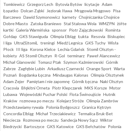
Tomkiewicz
Grzegorz Lech
Bytovia Bytów
licytacje
Adam
Łopatko
Dolcan Ząbki
Jeziorak Iława
Mrągowia Mrągowo
Pisa
Barczewo
Dawid Szymonowicz
karnety
Chojniczanka Chojnice
Dobre Miasto
Zatoka Braniewo
Stal Stalowa Wola
WMZPN
żółte
kartki
Galeria Warmińska
sponsor
Piotr Zajączkowski
Rominta
Gołdap
GKS Stawiguda
Olimpia Elbląg
Łukta
Resovia
Biskupiec
I liga
Ultra(S)tomiL
treningi
Miedź Legnica
GKS Tychy
Wisła
Płock
III liga
Korona Kielce
Lechia Gdańsk
Stomil Olsztyn -
kobiety
AS Stomil Olsztyn
R-Gol
terminarz
Paweł Alancewicz
Michał Glanowski
Tomasz Ptak
Szymon Kaźmierowski
Górnik
Zabrze
Zagłębie Lubin
Arkadiusz Czarnecki
Orange Sport
Warta
Poznań
Bogdanka Łęczna
Mindaugas Kalonas
Olimpia Olsztynek
Adam Zejer
Pamiętam i nie zapomnę
Górnik Łęczna
Naki Olsztyn
Cracovia
Błękitni Orneta
Piotr Klepczarek
MKS Korsze
Motor
Lubawa
Wojewódzki Puchar Polski
Flota Świnoujście
Hutnik
Kraków
rozmowa po meczu
Kolejarz Stróże
Olimpia Zambrów
Przedstawiamy rywala
Polonia Bydgoszcz
Granica Kętrzyn
Concordia Elbląg
Michał Trzeciakiewicz
Termalica Bruk-Bet
Nieciecza
Rozmowa po meczu
Sandecja Nowy Sącz
Wiktor
Biedrzycki
Bartoszyce
GKS Katowice
GKS Bełchatów
Polonia