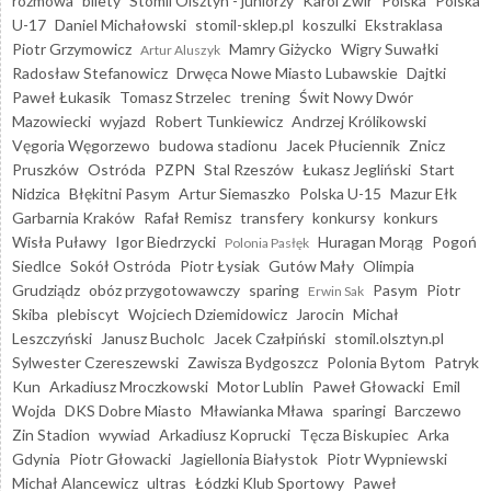
rozmowa
bilety
Stomil Olsztyn - juniorzy
Karol Żwir
Polska
Polska
U-17
Daniel Michałowski
stomil-sklep.pl
koszulki
Ekstraklasa
Piotr Grzymowicz
Mamry Giżycko
Wigry Suwałki
Artur Aluszyk
Radosław Stefanowicz
Drwęca Nowe Miasto Lubawskie
Dajtki
Paweł Łukasik
Tomasz Strzelec
trening
Świt Nowy Dwór
Mazowiecki
wyjazd
Robert Tunkiewicz
Andrzej Królikowski
Vęgoria Węgorzewo
budowa stadionu
Jacek Płuciennik
Znicz
Pruszków
Ostróda
PZPN
Stal Rzeszów
Łukasz Jegliński
Start
Nidzica
Błękitni Pasym
Artur Siemaszko
Polska U-15
Mazur Ełk
Garbarnia Kraków
Rafał Remisz
transfery
konkursy
konkurs
Wisła Puławy
Igor Biedrzycki
Huragan Morąg
Pogoń
Polonia Pasłęk
Siedlce
Sokół Ostróda
Piotr Łysiak
Gutów Mały
Olimpia
Grudziądz
obóz przygotowawczy
sparing
Pasym
Piotr
Erwin Sak
Skiba
plebiscyt
Wojciech Dziemidowicz
Jarocin
Michał
Leszczyński
Janusz Bucholc
Jacek Czałpiński
stomil.olsztyn.pl
Sylwester Czereszewski
Zawisza Bydgoszcz
Polonia Bytom
Patryk
Kun
Arkadiusz Mroczkowski
Motor Lublin
Paweł Głowacki
Emil
Wojda
DKS Dobre Miasto
Mławianka Mława
sparingi
Barczewo
Zin Stadion
wywiad
Arkadiusz Koprucki
Tęcza Biskupiec
Arka
Gdynia
Piotr Głowacki
Jagiellonia Białystok
Piotr Wypniewski
Michał Alancewicz
ultras
Łódzki Klub Sportowy
Paweł