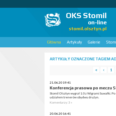
OKS Stomil
on-line
stomil.olsztyn.pl
Główna
Artykuły
Galerie
Stomi
ARTYKUŁY OZNACZONE TAGIEM AD
1
21.06.20 19:41
Konferencja prasowa po meczu St
Stomil Olsztyn wygrał 1:0 z Wigrami Suwałki. P
udziałem trenerów obydwu drużyn.
Komentarzy: 3 »
20.06.20 16:41