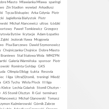
bre Miasto
Mławianka Mława
sparingi
ewo
Zin Stadion
wywiad
Arkadiusz
ki
Tęcza Biskupiec
Arka Gdynia
Piotr
cki
Jagiellonia Białystok
Piotr
ewski
Michał Alancewicz
ultras
Łódzki
portowy
Paweł Tomkiewicz
Grzegorz
Bytovia Bytów
licytacje
Adam Łopatko
 Ząbki
Jeziorak Iława
Mrągowia
wo
Pisa Barczewo
Dawid Szymonowicz
y
Chojniczanka Chojnice
Dobre Miasto
 Braniewo
Stal Stalowa Wola
WMZPN
artki
Galeria Warmińska
sponsor
Piotr
kowski
Rominta Gołdap
GKS
uda
Olimpia Elbląg
Łukta
Resovia
iec
I liga
Ultra(S)tomiL
treningi
Miedź
a
GKS Tychy
Wisła Płock
III liga
 Kielce
Lechia Gdańsk
Stomil Olsztyn -
y
AS Stomil Olsztyn
R-Gol
terminarz
Alancewicz
Michał Glanowski
Tomasz
Szymon Kaźmierowski
Górnik Zabrze
ie Lubin
Arkadiusz Czarnecki
Orange