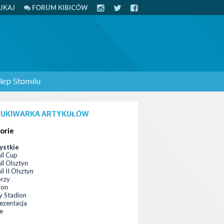
UKAJ
FORUM KIBICÓW
lep Stomilu
UKIWARKA ARTYKUŁÓW
orie
ystkie
il Cup
il Olsztyn
l II Olsztyn
orzy
ion
 Stadion
ezentacja
ce