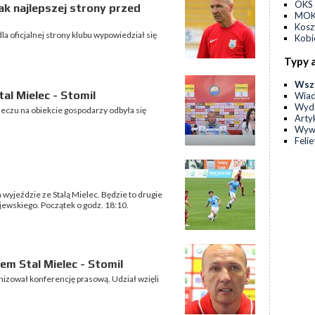
OKS 
ak najlepszej strony przed
MOKS
Kos
 oficjalnej strony klubu wypowiedział się
Kobi
Typy 
Wsz
al Mielec - Stomil
Wia
Wyda
meczu na obiekcie gospodarzy odbyła się
Arty
Wyw
Feli
 wyjeździe ze Stalą Mielec. Będzie to drugie
wskiego. Początek o godz. 18:10.
m Stal Mielec - Stomil
izował konferencję prasową. Udział wzięli