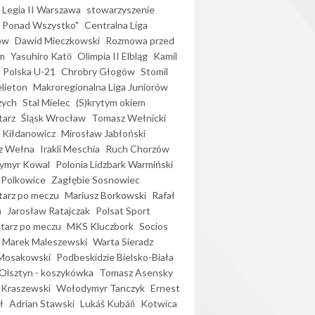
Legia II Warszawa
stowarzyszenie
l Ponad Wszystko"
Centralna Liga
ów
Dawid Mieczkowski
Rozmowa przed
m
Yasuhiro Katō
Olimpia II Elbląg
Kamil
Polska U-21
Chrobry Głogów
Stomil
elieton
Makroregionalna Liga Juniorów
zych
Stal Mielec
(S)krytym okiem
arz
Śląsk Wrocław
Tomasz Wełnicki
 Kiłdanowicz
Mirosław Jabłoński
z Wełna
Irakli Meschia
Ruch Chorzów
ymyr Kowal
Polonia Lidzbark Warmiński
 Polkowice
Zagłębie Sosnowiec
arz po meczu
Mariusz Borkowski
Rafał
a
Jarosław Ratajczak
Polsat Sport
arz po meczu
MKS Kluczbork
Socios
Marek Maleszewski
Warta Sieradz
Mosakowski
Podbeskidzie Bielsko-Biała
 Olsztyn - koszykówka
Tomasz Asensky
 Kraszewski
Wołodymyr Tanczyk
Ernest
ł
Adrian Stawski
Lukáš Kubáň
Kotwica