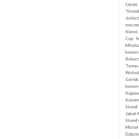
Opole
"Stomi
Junior
mecze
Kiereś
Cup
f
Młods
koment
Robert
Tomas
Wołod
Górnik
koment
Kujaw
Koment
Stomil
Jakub 
Stomil
Michał
Dzięcio