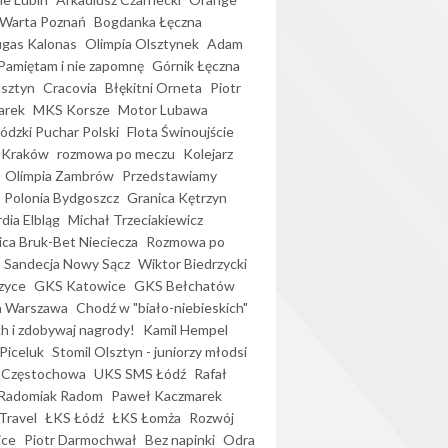
Warta Poznań
Bogdanka Łęczna
gas Kalonas
Olimpia Olsztynek
Adam
Pamiętam i nie zapomnę
Górnik Łęczna
lsztyn
Cracovia
Błękitni Orneta
Piotr
arek
MKS Korsze
Motor Lubawa
dzki Puchar Polski
Flota Świnoujście
 Kraków
rozmowa po meczu
Kolejarz
Olimpia Zambrów
Przedstawiamy
Polonia Bydgoszcz
Granica Kętrzyn
dia Elbląg
Michał Trzeciakiewicz
ica Bruk-Bet Nieciecza
Rozmowa po
Sandecja Nowy Sącz
Wiktor Biedrzycki
zyce
GKS Katowice
GKS Bełchatów
a Warszawa
Chodź w "biało-niebieskich"
h i zdobywaj nagrody!
Kamil Hempel
Piceluk
Stomil Olsztyn - juniorzy młodsi
 Częstochowa
UKS SMS Łódź
Rafał
Radomiak Radom
Paweł Kaczmarek
Travel
ŁKS Łódź
ŁKS Łomża
Rozwój
ice
Piotr Darmochwał
Bez napinki
Odra