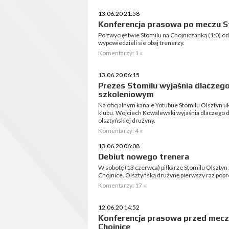
13.06.20 21:58
Konferencja prasowa po meczu St
Po zwycięstwie Stomilu na Chojniczanką (1:0) od
wypowiedzieli sie obaj trenerzy.
Komentarzy: 1 »
13.06.20 06:15
Prezes Stomilu wyjaśnia dlaczeg
szkoleniowym
Na oficjalnym kanale Yotubue Stomilu Olsztyn 
klubu. Wojciech Kowalewski wyjaśnia dlaczego 
olsztyńskiej drużyny.
Komentarzy: 4 »
13.06.20 06:08
Debiut nowego trenera
W sobotę (13 czerwca) piłkarze Stomilu Olsztyn
Chojnice. Olsztyńską drużynę pierwszy raz pop
Komentarzy: 17 »
12.06.20 14:52
Konferencja prasowa przed mecz
Chojnice