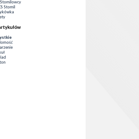
Stomilowcy
 Stomil
zykówka
ety
artykułów
ystkie
domość
rzenie
kuł
iad
eton