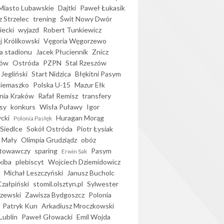
iasto Lubawskie
Dajtki
Paweł Łukasik
 Strzelec
trening
Świt Nowy Dwór
ecki
wyjazd
Robert Tunkiewicz
j Królikowski
Vęgoria Węgorzewo
 stadionu
Jacek Płuciennik
Znicz
ków
Ostróda
PZPN
Stal Rzeszów
Jegliński
Start Nidzica
Błękitni Pasym
Siemaszko
Polska U-15
Mazur Ełk
nia Kraków
Rafał Remisz
transfery
sy
konkurs
Wisła Puławy
Igor
ycki
Huragan Morąg
Polonia Pasłęk
Siedlce
Sokół Ostróda
Piotr Łysiak
 Mały
Olimpia Grudziądz
obóz
otowawczy
sparing
Pasym
Erwin Sak
kiba
plebiscyt
Wojciech Dziemidowicz
Michał Leszczyński
Janusz Bucholc
Czałpiński
stomil.olsztyn.pl
Sylwester
zewski
Zawisza Bydgoszcz
Polonia
Patryk Kun
Arkadiusz Mroczkowski
Lublin
Paweł Głowacki
Emil Wojda