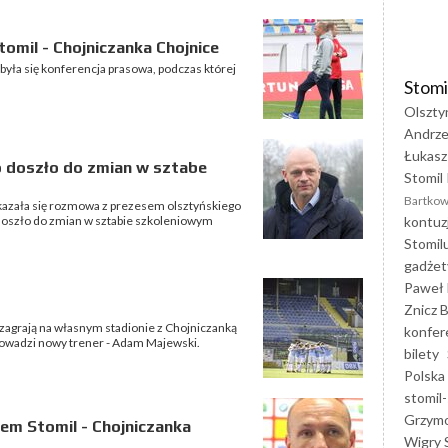
omil - Chojniczanka Chojnice
była się konferencja prasowa, podczas której
Stomi
Olszty
Andrze
Łukasz
o doszło do zmian w sztabe
Stomil 
Bartkow
ukazała się rozmowa z prezesem olsztyńskiego
kontuz
doszło do zmian w sztabie szkoleniowym
Stomil
gadżet
Paweł 
Znicz B
 zagrają na własnym stadionie z Chojniczanką
konfer
rowadzi nowy trener - Adam Majewski.
bilety
Polska
stomil-
Grzym
em Stomil - Chojniczanka
Wigry 