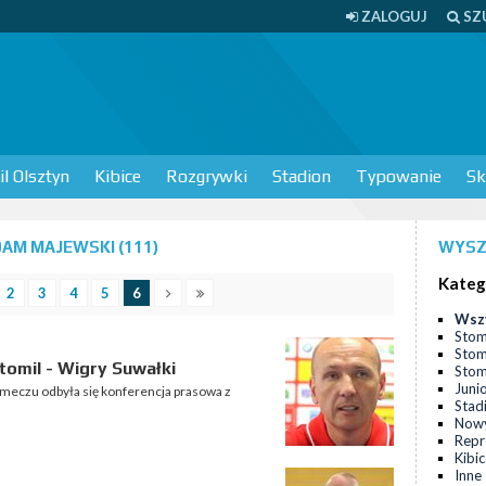
ZALOGUJ
SZ
l Olsztyn
Kibice
Rozgrywki
Stadion
Typowanie
Sk
AM MAJEWSKI (111)
WYSZ
Kateg
2
3
4
5
6
Wsz
Stom
Stom
omil - Wigry Suwałki
Stomi
Juni
o meczu odbyła się konferencja prasowa z
Stad
Nowy
Repr
Kibi
Inne