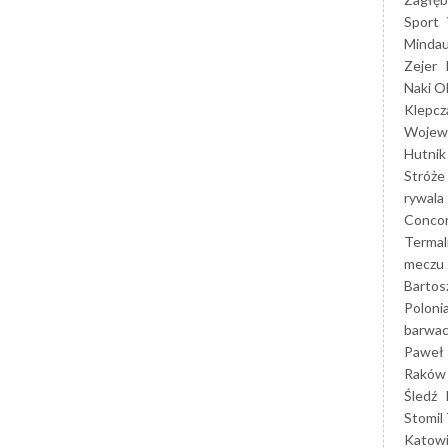
Sport
Mindau
Zejer
Naki O
Klepcz
Wojewó
Hutnik
Stróże
rywala
Concor
Termal
meczu
Bartos
Poloni
barwac
Paweł 
Raków
Śledź
Stomil 
Katow