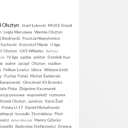
l Olsztyn
Józef Łobocki
MOKS Stomil
n
Legia Warszawa
Warmia Olsztyn
j Biedrzycki
Puszcza Niepołomice
 Suchocki
Krzysztof Filipek
II liga
II Olsztyn
GKS Wikielec
Bartosz
IV liga
sędzia
arbiter
Dominik Kun
ski
je
walne
zarząd
Olsztyn
stadion
u
Pelikan Łowicz
kibice
Widzew Łódź
y
Puchar Polski
Michał Świderski
Baranowski
Okocimski KS Brzesko
iała Piska
Zbigniew Kaczmarek
encja prasowa
wypowiedź
rozmowa
Stomil Olsztyn - juniorzy
Karol Żwir
Polska U-17
Daniel Michałowski
sklep.pl
koszulki
Ekstraklasa
Piotr
owicz
Mamry Giżycko
Artur Aluszyk
Suwałki
Radosław Stefanowicz
Drwęca