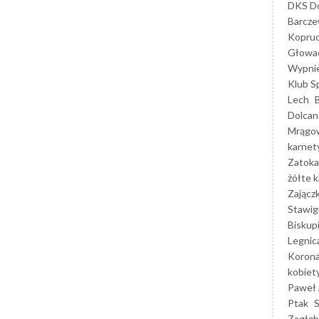
DKS Do
Barcz
Kopruc
Głowa
Wypni
Klub S
Lech
Dolcan
Mrągo
karnet
Zatoka
żółte k
Zającz
Stawig
Biskup
Legnic
Korona
kobiet
Paweł 
Ptak
Zagłęb