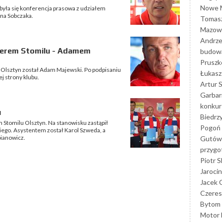
Nowe M
yła się konferencja prasowa z udziałem
na Sobczaka.
Tomasz
Mazowi
Andrze
erem Stomilu - Adamem
budowa
Prusz
Olsztyn został Adam Majewski. Po podpisaniu
Łukasz 
j strony klubu.
Artur 
Garbar
konkur
u
Biedrz
Stomilu Olsztyn. Na stanowisku zastąpił
Pogoń 
iego. Asystentem został Karol Szweda, a
ianowicz.
Gutów
przyg
Piotr S
Jarocin
Jacek 
Czeres
Bytom
Motor 