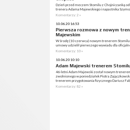
Dzień przed meczem Stomilu z Chojniczanką odb
trenera Adama Majewskiego i napastnika Szymo
Komentarzy: 2 »
10.06.20 16:53
Pierwsza rozmowa z nowym tren
Majewskim
W środę (10 czerwca) nowym trenerem Stomilu 
umowy udzielił pierwszego wywiadu dla oficjalne
Komentarzy: 10 »
10.06.20 10:10
Adam Majewski trenerem Stomil
46-letni Adam Majewski został nowym trenerem 
zwolnionego w poniedziałek Piotra Zajączkowsk
trenerem przygotowania fizycznego Dariusz Fab
Komentarzy: 82 »