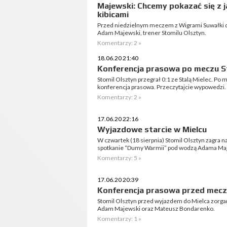
Majewski: Chcemy pokazać się z j
kibicami
Przed niedzielnym meczem z Wigrami Suwałki dla
Adam Majewski, trener Stomilu Olsztyn.
Komentarzy: 2 »
18.06.20 21:40
Konferencja prasowa po meczu St
Stomil Olsztyn przegrał 0:1 ze Stalą Mielec. Po 
konferencja prasowa. Przeczytajcie wypowedzi.
Komentarzy: 2 »
17.06.20 22:16
Wyjazdowe starcie w Mielcu
W czwartek (18 sierpnia) Stomil Olsztyn zagra na
spotkanie “Dumy Warmii” pod wodzą Adama Maje
Komentarzy: 5 »
17.06.20 20:39
Konferencja prasowa przed mecze
Stomil Olsztyn przed wyjazdem do Mielca zorgan
Adam Majewski oraz Mateusz Bondarenko.
Komentarzy: 1 »