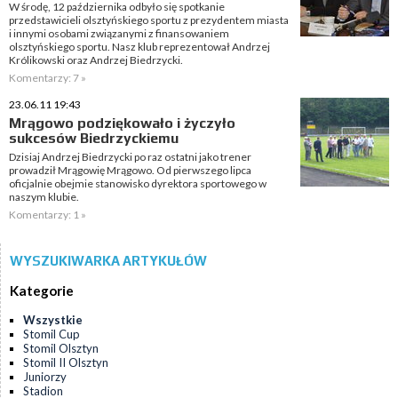
W środę, 12 października odbyło się spotkanie
przedstawicieli olsztyńskiego sportu z prezydentem miasta
i innymi osobami związanymi z finansowaniem
olsztyńskiego sportu. Nasz klub reprezentował Andrzej
Królikowski oraz Andrzej Biedrzycki.
Komentarzy: 7 »
23.06.11 19:43
Mrągowo podziękowało i życzyło
sukcesów Biedrzyckiemu
Dzisiaj Andrzej Biedrzycki po raz ostatni jako trener
prowadził Mrągowię Mrągowo. Od pierwszego lipca
oficjalnie obejmie stanowisko dyrektora sportowego w
naszym klubie.
Komentarzy: 1 »
WYSZUKIWARKA ARTYKUŁÓW
Kategorie
Wszystkie
Stomil Cup
Stomil Olsztyn
Stomil II Olsztyn
Juniorzy
Stadion