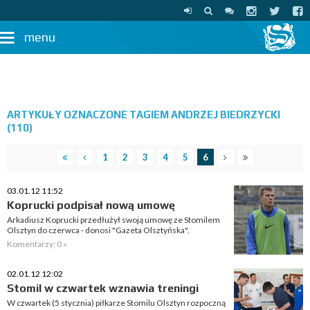
menu
ARTYKUŁY OZNACZONE TAGIEM ANDRZEJ BIEDRZYCKI
(110)
1
2
3
4
5
6
03.01.12 11:52
Koprucki podpisał nową umowę
Arkadiusz Koprucki przedłużył swoją umowę ze Stomilem
Olsztyn do czerwca - donosi "Gazeta Olsztyńska".
Komentarzy: 0 »
02.01.12 12:02
Stomil w czwartek wznawia treningi
W czwartek (5 stycznia) piłkarze Stomilu Olsztyn rozpoczną