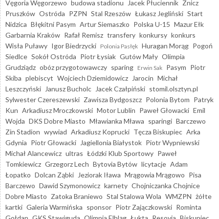
Vęgoria Węgorzewo
budowa stadionu
Jacek Płuciennik
Znicz
Pruszków
Ostróda
PZPN
Stal Rzeszów
Łukasz Jegliński
Start
Nidzica
Błękitni Pasym
Artur Siemaszko
Polska U-15
Mazur Ełk
Garbarnia Kraków
Rafał Remisz
transfery
konkursy
konkurs
Wisła Puławy
Igor Biedrzycki
Huragan Morąg
Pogoń
Polonia Pasłęk
Siedlce
Sokół Ostróda
Piotr Łysiak
Gutów Mały
Olimpia
Grudziądz
obóz przygotowawczy
sparing
Pasym
Piotr
Erwin Sak
Skiba
plebiscyt
Wojciech Dziemidowicz
Jarocin
Michał
Leszczyński
Janusz Bucholc
Jacek Czałpiński
stomil.olsztyn.pl
Sylwester Czereszewski
Zawisza Bydgoszcz
Polonia Bytom
Patryk
Kun
Arkadiusz Mroczkowski
Motor Lublin
Paweł Głowacki
Emil
Wojda
DKS Dobre Miasto
Mławianka Mława
sparingi
Barczewo
Zin Stadion
wywiad
Arkadiusz Koprucki
Tęcza Biskupiec
Arka
Gdynia
Piotr Głowacki
Jagiellonia Białystok
Piotr Wypniewski
Michał Alancewicz
ultras
Łódzki Klub Sportowy
Paweł
Tomkiewicz
Grzegorz Lech
Bytovia Bytów
licytacje
Adam
Łopatko
Dolcan Ząbki
Jeziorak Iława
Mrągowia Mrągowo
Pisa
Barczewo
Dawid Szymonowicz
karnety
Chojniczanka Chojnice
Dobre Miasto
Zatoka Braniewo
Stal Stalowa Wola
WMZPN
żółte
kartki
Galeria Warmińska
sponsor
Piotr Zajączkowski
Rominta
Gołdap
GKS Stawiguda
Olimpia Elbląg
Łukta
Resovia
Biskupiec