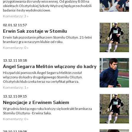
przygotowania do rundy wiosennej. Od godziny 8:00 na
obiektach Olsztyńskiej Szkoły Wyższej będą przechodzili
badania i testy wydolnościowe.
Komentarzy: 3 »
02.01.12 11:57
Erwin Sak zostaje w Stomilu
Erwin Sak pozostanie piłkarzem Stomilu Olsztyn. 21-letni
bramkarz gra w naszym klubie od roku.
Komentarzy: 0 »
13.12.11 10:18
Ángel Segarra Melitón włączony do kadry
Hiszpański pomocnik Ángel Segarra Melitón został
włączony do kadry drugoligowego Stomilu Olsztyn.
Olsztyński klub czeka teraz na certyfikat piłkarza.
Komentarzy: 1 »
13.12.11 09:15
Negocjacje z Erwinem Sakiem
W grudniu bieżącego roku kończy się kontrakt bramkarza
Stomilu Olsztyna - Erwina Saka.
Komentarzy: 0 »
29.10.11 19:08