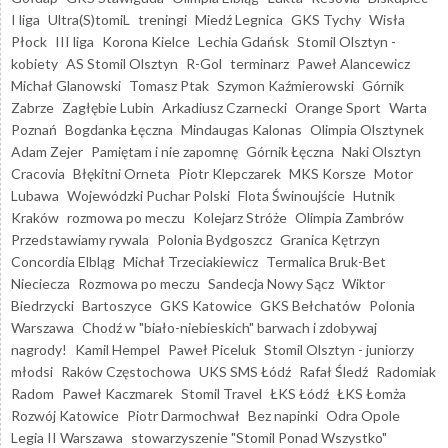
I liga
Ultra(S)tomiL
treningi
Miedź Legnica
GKS Tychy
Wisła
Płock
III liga
Korona Kielce
Lechia Gdańsk
Stomil Olsztyn -
kobiety
AS Stomil Olsztyn
R-Gol
terminarz
Paweł Alancewicz
Michał Glanowski
Tomasz Ptak
Szymon Kaźmierowski
Górnik
Zabrze
Zagłębie Lubin
Arkadiusz Czarnecki
Orange Sport
Warta
Poznań
Bogdanka Łęczna
Mindaugas Kalonas
Olimpia Olsztynek
Adam Zejer
Pamiętam i nie zapomnę
Górnik Łęczna
Naki Olsztyn
Cracovia
Błękitni Orneta
Piotr Klepczarek
MKS Korsze
Motor
Lubawa
Wojewódzki Puchar Polski
Flota Świnoujście
Hutnik
Kraków
rozmowa po meczu
Kolejarz Stróże
Olimpia Zambrów
Przedstawiamy rywala
Polonia Bydgoszcz
Granica Kętrzyn
Concordia Elbląg
Michał Trzeciakiewicz
Termalica Bruk-Bet
Nieciecza
Rozmowa po meczu
Sandecja Nowy Sącz
Wiktor
Biedrzycki
Bartoszyce
GKS Katowice
GKS Bełchatów
Polonia
Warszawa
Chodź w "biało-niebieskich" barwach i zdobywaj
nagrody!
Kamil Hempel
Paweł Piceluk
Stomil Olsztyn - juniorzy
młodsi
Raków Częstochowa
UKS SMS Łódź
Rafał Śledź
Radomiak
Radom
Paweł Kaczmarek
Stomil Travel
ŁKS Łódź
ŁKS Łomża
Rozwój Katowice
Piotr Darmochwał
Bez napinki
Odra Opole
Legia II Warszawa
stowarzyszenie "Stomil Ponad Wszystko"