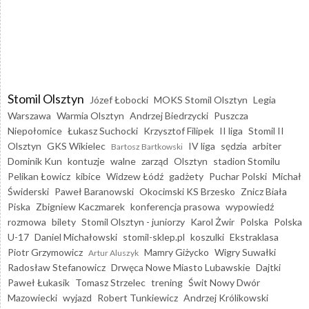
Stomil Olsztyn
Józef Łobocki
MOKS Stomil Olsztyn
Legia
Warszawa
Warmia Olsztyn
Andrzej Biedrzycki
Puszcza
Niepołomice
Łukasz Suchocki
Krzysztof Filipek
II liga
Stomil II
Olsztyn
GKS Wikielec
IV liga
sędzia
arbiter
Bartosz Bartkowski
Dominik Kun
kontuzje
walne
zarząd
Olsztyn
stadion Stomilu
Pelikan Łowicz
kibice
Widzew Łódź
gadżety
Puchar Polski
Michał
Świderski
Paweł Baranowski
Okocimski KS Brzesko
Znicz Biała
Piska
Zbigniew Kaczmarek
konferencja prasowa
wypowiedź
rozmowa
bilety
Stomil Olsztyn - juniorzy
Karol Żwir
Polska
Polska
U-17
Daniel Michałowski
stomil-sklep.pl
koszulki
Ekstraklasa
Piotr Grzymowicz
Mamry Giżycko
Wigry Suwałki
Artur Aluszyk
Radosław Stefanowicz
Drwęca Nowe Miasto Lubawskie
Dajtki
Paweł Łukasik
Tomasz Strzelec
trening
Świt Nowy Dwór
Mazowiecki
wyjazd
Robert Tunkiewicz
Andrzej Królikowski