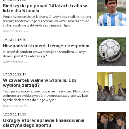
Biedrzycki po ponad 14 latach trafia w
lidze dla Stomilu
Ponad czternaście lat kibice w Olsztynie czekali na kolejną
bramkę Biedrzyckiego dla Stomilu w lidze. Tym razem do
siatki rywali nie trafił Andrzej, a jego syn Igor.
Komentarzy: 2 »
19.10.11 18:40
Hiszpański student trenuje z zespołem
Hiszpański student prawa trenuje ze Stomilem Olsztyn -
donosi portal "dwadozera.pl".
Komentarzy: 2 »
17.10.11 22:17
W czwartek walne w Stomilu. Czy
wybiorą zarząd?
Tego jeszcze powiedzieć otwarcie nie można. Plan obrad
walnego przewiduje wybór nowego zarządu, ale czy ktoś
będzie chciał teraz do niego wejść?
Komentarzy: 3 »
12.10.11 15:55
Okrągły stół w sprawie finansowania
olsztyńskiego sportu