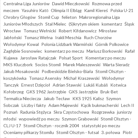
Centralna Liga Juniorów
Dawid Mieczkowski
Rozmowa przed
meczem
Yasuhiro Katō
Olimpia II Elbląg
Kamil Kiereś
Polska U-21
Chrobry Głogów
Stomil Cup
felieton
Makroregionalna Liga
Juniorów Młodszych
Stal Mielec
(S)krytym okiem
komentarz
Śląsk
Wrocław
Tomasz Wełnicki
Robert Kiłdanowicz
Mirosław
Jabłoński
Tomasz Wełna
Irakli Meschia
Ruch Chorzów
Wołodymyr Kowal
Polonia Lidzbark Warmiński
Górnik Polkowice
Zagłębie Sosnowiec
komentarz po meczu
Mariusz Borkowski
Rafał
Kujawa
Jarosław Ratajczak
Polsat Sport
Komentarz po meczu
MKS Kluczbork
Socios Stomil
Marek Maleszewski
Warta Sieradz
Jakub Mosakowski
Podbeskidzie Bielsko-Biała
Stomil Olsztyn -
koszykówka
Tomasz Asensky
Michał Kraszewski
Wołodymyr
Tanczyk
Ernest Dzięcioł
Adrian Stawski
Lukáš Kubáň
Kotwica
Kołobrzeg
GKS 1962 Jastrzębie
GKS Jastrzębie
Bruk-Bet
Termalica Nieciecza
Jakub Tecław
KKS 1925 Kalisz
Szymon
Sobczak
Liczby i fakty
Adam Majewski
Kącik bukmacherski
Lech II
Poznań
Radunia Stężyca
Skra Częstochowa
Rozgrzewka
juniorzy
młodsi
wypowiedź po meczu
Szymon Grabowski
Stomil Olsztyn -
CLJ U-17
Stomil Olsztyn - rocznik 2004
statystyki po meczu
Oceniamy piłkarzy Stomilu
Stomil Olsztyn - futsal
3. połowa
Piotr