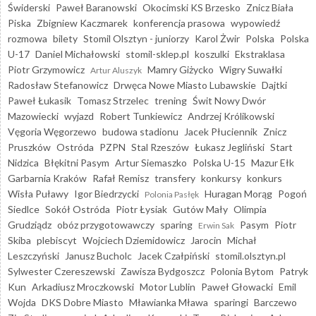
Świderski
Paweł Baranowski
Okocimski KS Brzesko
Znicz Biała
Piska
Zbigniew Kaczmarek
konferencja prasowa
wypowiedź
rozmowa
bilety
Stomil Olsztyn - juniorzy
Karol Żwir
Polska
Polska
U-17
Daniel Michałowski
stomil-sklep.pl
koszulki
Ekstraklasa
Piotr Grzymowicz
Mamry Giżycko
Wigry Suwałki
Artur Aluszyk
Radosław Stefanowicz
Drwęca Nowe Miasto Lubawskie
Dajtki
Paweł Łukasik
Tomasz Strzelec
trening
Świt Nowy Dwór
Mazowiecki
wyjazd
Robert Tunkiewicz
Andrzej Królikowski
Vęgoria Węgorzewo
budowa stadionu
Jacek Płuciennik
Znicz
Pruszków
Ostróda
PZPN
Stal Rzeszów
Łukasz Jegliński
Start
Nidzica
Błękitni Pasym
Artur Siemaszko
Polska U-15
Mazur Ełk
Garbarnia Kraków
Rafał Remisz
transfery
konkursy
konkurs
Wisła Puławy
Igor Biedrzycki
Huragan Morąg
Pogoń
Polonia Pasłęk
Siedlce
Sokół Ostróda
Piotr Łysiak
Gutów Mały
Olimpia
Grudziądz
obóz przygotowawczy
sparing
Pasym
Piotr
Erwin Sak
Skiba
plebiscyt
Wojciech Dziemidowicz
Jarocin
Michał
Leszczyński
Janusz Bucholc
Jacek Czałpiński
stomil.olsztyn.pl
Sylwester Czereszewski
Zawisza Bydgoszcz
Polonia Bytom
Patryk
Kun
Arkadiusz Mroczkowski
Motor Lublin
Paweł Głowacki
Emil
Wojda
DKS Dobre Miasto
Mławianka Mława
sparingi
Barczewo