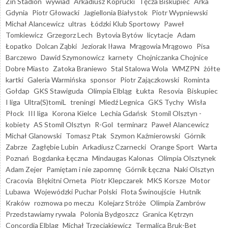
Zin Stadion
wywiad
Arkadiusz Koprucki
Tęcza Biskupiec
Arka
Gdynia
Piotr Głowacki
Jagiellonia Białystok
Piotr Wypniewski
Michał Alancewicz
ultras
Łódzki Klub Sportowy
Paweł
Tomkiewicz
Grzegorz Lech
Bytovia Bytów
licytacje
Adam
Łopatko
Dolcan Ząbki
Jeziorak Iława
Mrągowia Mrągowo
Pisa
Barczewo
Dawid Szymonowicz
karnety
Chojniczanka Chojnice
Dobre Miasto
Zatoka Braniewo
Stal Stalowa Wola
WMZPN
żółte
kartki
Galeria Warmińska
sponsor
Piotr Zajączkowski
Rominta
Gołdap
GKS Stawiguda
Olimpia Elbląg
Łukta
Resovia
Biskupiec
I liga
Ultra(S)tomiL
treningi
Miedź Legnica
GKS Tychy
Wisła
Płock
III liga
Korona Kielce
Lechia Gdańsk
Stomil Olsztyn -
kobiety
AS Stomil Olsztyn
R-Gol
terminarz
Paweł Alancewicz
Michał Glanowski
Tomasz Ptak
Szymon Kaźmierowski
Górnik
Zabrze
Zagłębie Lubin
Arkadiusz Czarnecki
Orange Sport
Warta
Poznań
Bogdanka Łęczna
Mindaugas Kalonas
Olimpia Olsztynek
Adam Zejer
Pamiętam i nie zapomnę
Górnik Łęczna
Naki Olsztyn
Cracovia
Błękitni Orneta
Piotr Klepczarek
MKS Korsze
Motor
Lubawa
Wojewódzki Puchar Polski
Flota Świnoujście
Hutnik
Kraków
rozmowa po meczu
Kolejarz Stróże
Olimpia Zambrów
Przedstawiamy rywala
Polonia Bydgoszcz
Granica Kętrzyn
Concordia Elbląg
Michał Trzeciakiewicz
Termalica Bruk-Bet