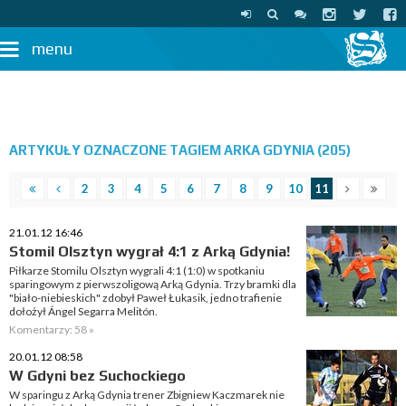
menu
ARTYKUŁY OZNACZONE TAGIEM ARKA GDYNIA (205)
2
3
4
5
6
7
8
9
10
11
21.01.12 16:46
Stomil Olsztyn wygrał 4:1 z Arką Gdynia!
Piłkarze Stomilu Olsztyn wygrali 4:1 (1:0) w spotkaniu
sparingowym z pierwszoligową Arką Gdynia. Trzy bramki dla
"biało-niebieskich" zdobył Paweł Łukasik, jedno trafienie
dołożył Ángel Segarra Melitón.
Komentarzy: 58 »
20.01.12 08:58
W Gdyni bez Suchockiego
W sparingu z Arką Gdynia trener Zbigniew Kaczmarek nie