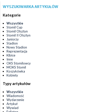
WYSZUKIWARKA ARTYKUŁÓW
Kategorie
Wszystkie
Stomil Cup
Stomil Olsztyn
Stomil II Olsztyn
Juniorzy
Stadion
Nowy Stadion
Reprezentacja
Kibice
Inne
OKS Stomilowcy
MOKS Stomil
Koszykówka
Kobiety
Typy artykułów
Wszystkie
Wiadomość
Wydarzenie
Artykuł
Wywiad
Felieton