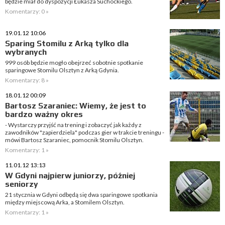
będzie miał do dyspozycji Łukasza Suchockiego.
Komentarzy: 0 »
19.01.12 10:06
Sparing Stomilu z Arką tylko dla
wybranych
999 osób będzie mogło obejrzeć sobotnie spotkanie
sparingowe Stomilu Olsztyn z Arką Gdynia.
Komentarzy: 8 »
18.01.12 00:09
Bartosz Szaraniec: Wiemy, że jest to
bardzo ważny okres
- Wystarczy przyjść na trening i zobaczyć jak każdy z
zawodników "zapierdziela" podczas gier w trakcie treningu -
mówi Bartosz Szaraniec, pomocnik Stomilu Olsztyn.
Komentarzy: 1 »
11.01.12 13:13
W Gdyni najpierw juniorzy, później
seniorzy
21 stycznia w Gdyni odbędą się dwa sparingowe spotkania
między miejscową Arka, a Stomilem Olsztyn.
Komentarzy: 1 »