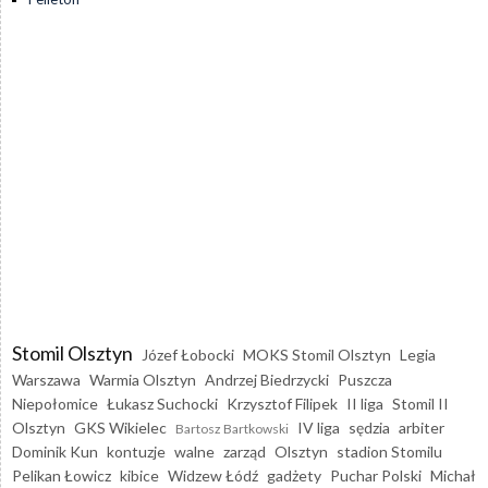
Stomil Olsztyn
Józef Łobocki
MOKS Stomil Olsztyn
Legia
Warszawa
Warmia Olsztyn
Andrzej Biedrzycki
Puszcza
Niepołomice
Łukasz Suchocki
Krzysztof Filipek
II liga
Stomil II
Olsztyn
GKS Wikielec
IV liga
sędzia
arbiter
Bartosz Bartkowski
Dominik Kun
kontuzje
walne
zarząd
Olsztyn
stadion Stomilu
Pelikan Łowicz
kibice
Widzew Łódź
gadżety
Puchar Polski
Michał