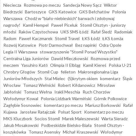
Nieciecza
Rozmowa po meczu
Sandecja Nowy Sącz
Wiktor
Biedrzycki
Bartoszyce
GKS Katowice
GKS Bełchatów
Polonia
Warszawa
Chodź w "biało-niebieskich" barwach i zdobywaj
nagrody!
Kamil Hempel
Paweł Piceluk
Stomil Olsztyn - juniorzy
młodsi
Raków Częstochowa
UKS SMS Łódź
Rafał Śledź
Radomiak
Radom
Paweł Kaczmarek
Stomil Travel
ŁKS Łódź
ŁKS Łomża
Rozwój Katowice
Piotr Darmochwał
Bez napinki
Odra Opole
Legia II Warszawa
stowarzyszenie "Stomil Ponad Wszystko"
Centralna Liga Juniorów
Dawid Mieczkowski
Rozmowa przed
meczem
Yasuhiro Katō
Olimpia II Elbląg
Kamil Kiereś
Polska U-21
Chrobry Głogów
Stomil Cup
felieton
Makroregionalna Liga
Juniorów Młodszych
Stal Mielec
(S)krytym okiem
komentarz
Śląsk
Wrocław
Tomasz Wełnicki
Robert Kiłdanowicz
Mirosław
Jabłoński
Tomasz Wełna
Irakli Meschia
Ruch Chorzów
Wołodymyr Kowal
Polonia Lidzbark Warmiński
Górnik Polkowice
Zagłębie Sosnowiec
komentarz po meczu
Mariusz Borkowski
Rafał
Kujawa
Jarosław Ratajczak
Polsat Sport
Komentarz po meczu
MKS Kluczbork
Socios Stomil
Marek Maleszewski
Warta Sieradz
Jakub Mosakowski
Podbeskidzie Bielsko-Biała
Stomil Olsztyn -
koszykówka
Tomasz Asensky
Michał Kraszewski
Wołodymyr