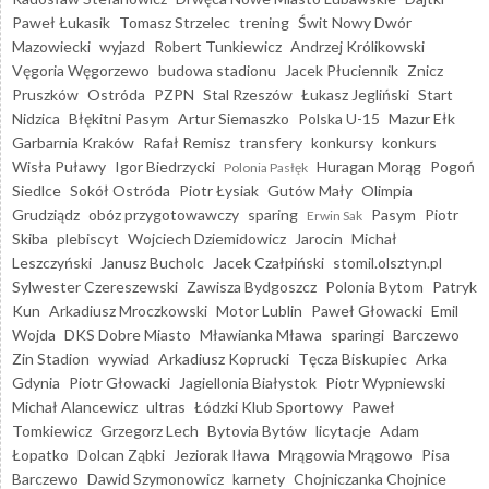
Paweł Łukasik
Tomasz Strzelec
trening
Świt Nowy Dwór
Mazowiecki
wyjazd
Robert Tunkiewicz
Andrzej Królikowski
Vęgoria Węgorzewo
budowa stadionu
Jacek Płuciennik
Znicz
Pruszków
Ostróda
PZPN
Stal Rzeszów
Łukasz Jegliński
Start
Nidzica
Błękitni Pasym
Artur Siemaszko
Polska U-15
Mazur Ełk
Garbarnia Kraków
Rafał Remisz
transfery
konkursy
konkurs
Wisła Puławy
Igor Biedrzycki
Huragan Morąg
Pogoń
Polonia Pasłęk
Siedlce
Sokół Ostróda
Piotr Łysiak
Gutów Mały
Olimpia
Grudziądz
obóz przygotowawczy
sparing
Pasym
Piotr
Erwin Sak
Skiba
plebiscyt
Wojciech Dziemidowicz
Jarocin
Michał
Leszczyński
Janusz Bucholc
Jacek Czałpiński
stomil.olsztyn.pl
Sylwester Czereszewski
Zawisza Bydgoszcz
Polonia Bytom
Patryk
Kun
Arkadiusz Mroczkowski
Motor Lublin
Paweł Głowacki
Emil
Wojda
DKS Dobre Miasto
Mławianka Mława
sparingi
Barczewo
Zin Stadion
wywiad
Arkadiusz Koprucki
Tęcza Biskupiec
Arka
Gdynia
Piotr Głowacki
Jagiellonia Białystok
Piotr Wypniewski
Michał Alancewicz
ultras
Łódzki Klub Sportowy
Paweł
Tomkiewicz
Grzegorz Lech
Bytovia Bytów
licytacje
Adam
Łopatko
Dolcan Ząbki
Jeziorak Iława
Mrągowia Mrągowo
Pisa
Barczewo
Dawid Szymonowicz
karnety
Chojniczanka Chojnice