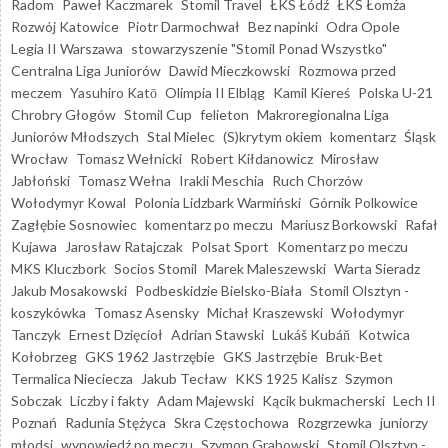
Radom
Paweł Kaczmarek
Stomil Travel
ŁKS Łódź
ŁKS Łomża
Rozwój Katowice
Piotr Darmochwał
Bez napinki
Odra Opole
Legia II Warszawa
stowarzyszenie "Stomil Ponad Wszystko"
Centralna Liga Juniorów
Dawid Mieczkowski
Rozmowa przed
meczem
Yasuhiro Katō
Olimpia II Elbląg
Kamil Kiereś
Polska U-21
Chrobry Głogów
Stomil Cup
felieton
Makroregionalna Liga
Juniorów Młodszych
Stal Mielec
(S)krytym okiem
komentarz
Śląsk
Wrocław
Tomasz Wełnicki
Robert Kiłdanowicz
Mirosław
Jabłoński
Tomasz Wełna
Irakli Meschia
Ruch Chorzów
Wołodymyr Kowal
Polonia Lidzbark Warmiński
Górnik Polkowice
Zagłębie Sosnowiec
komentarz po meczu
Mariusz Borkowski
Rafał
Kujawa
Jarosław Ratajczak
Polsat Sport
Komentarz po meczu
MKS Kluczbork
Socios Stomil
Marek Maleszewski
Warta Sieradz
Jakub Mosakowski
Podbeskidzie Bielsko-Biała
Stomil Olsztyn -
koszykówka
Tomasz Asensky
Michał Kraszewski
Wołodymyr
Tanczyk
Ernest Dzięcioł
Adrian Stawski
Lukáš Kubáň
Kotwica
Kołobrzeg
GKS 1962 Jastrzębie
GKS Jastrzębie
Bruk-Bet
Termalica Nieciecza
Jakub Tecław
KKS 1925 Kalisz
Szymon
Sobczak
Liczby i fakty
Adam Majewski
Kącik bukmacherski
Lech II
Poznań
Radunia Stężyca
Skra Częstochowa
Rozgrzewka
juniorzy
młodsi
wypowiedź po meczu
Szymon Grabowski
Stomil Olsztyn -