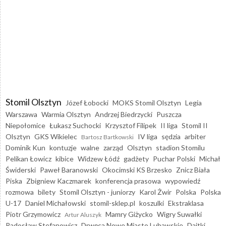
Stomil Olsztyn
Józef Łobocki
MOKS Stomil Olsztyn
Legia
Warszawa
Warmia Olsztyn
Andrzej Biedrzycki
Puszcza
Niepołomice
Łukasz Suchocki
Krzysztof Filipek
II liga
Stomil II
Olsztyn
GKS Wikielec
IV liga
sędzia
arbiter
Bartosz Bartkowski
Dominik Kun
kontuzje
walne
zarząd
Olsztyn
stadion Stomilu
Pelikan Łowicz
kibice
Widzew Łódź
gadżety
Puchar Polski
Michał
Świderski
Paweł Baranowski
Okocimski KS Brzesko
Znicz Biała
Piska
Zbigniew Kaczmarek
konferencja prasowa
wypowiedź
rozmowa
bilety
Stomil Olsztyn - juniorzy
Karol Żwir
Polska
Polska
U-17
Daniel Michałowski
stomil-sklep.pl
koszulki
Ekstraklasa
Piotr Grzymowicz
Mamry Giżycko
Wigry Suwałki
Artur Aluszyk
Radosław Stefanowicz
Drwęca Nowe Miasto Lubawskie
Dajtki