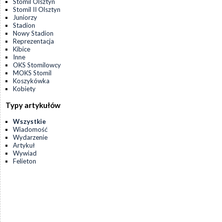
Stomil Olsztyn
Stomil II Olsztyn
Juniorzy
Stadion
Nowy Stadion
Reprezentacja
Kibice
Inne
OKS Stomilowcy
MOKS Stomil
Koszykówka
Kobiety
Typy artykułów
Wszystkie
Wiadomość
Wydarzenie
Artykuł
Wywiad
Felieton