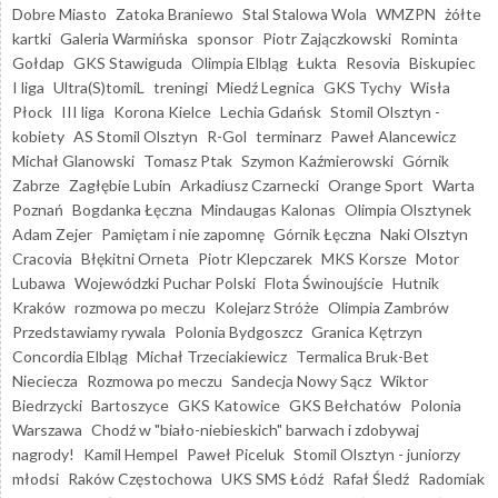
Dobre Miasto
Zatoka Braniewo
Stal Stalowa Wola
WMZPN
żółte
kartki
Galeria Warmińska
sponsor
Piotr Zajączkowski
Rominta
Gołdap
GKS Stawiguda
Olimpia Elbląg
Łukta
Resovia
Biskupiec
I liga
Ultra(S)tomiL
treningi
Miedź Legnica
GKS Tychy
Wisła
Płock
III liga
Korona Kielce
Lechia Gdańsk
Stomil Olsztyn -
kobiety
AS Stomil Olsztyn
R-Gol
terminarz
Paweł Alancewicz
Michał Glanowski
Tomasz Ptak
Szymon Kaźmierowski
Górnik
Zabrze
Zagłębie Lubin
Arkadiusz Czarnecki
Orange Sport
Warta
Poznań
Bogdanka Łęczna
Mindaugas Kalonas
Olimpia Olsztynek
Adam Zejer
Pamiętam i nie zapomnę
Górnik Łęczna
Naki Olsztyn
Cracovia
Błękitni Orneta
Piotr Klepczarek
MKS Korsze
Motor
Lubawa
Wojewódzki Puchar Polski
Flota Świnoujście
Hutnik
Kraków
rozmowa po meczu
Kolejarz Stróże
Olimpia Zambrów
Przedstawiamy rywala
Polonia Bydgoszcz
Granica Kętrzyn
Concordia Elbląg
Michał Trzeciakiewicz
Termalica Bruk-Bet
Nieciecza
Rozmowa po meczu
Sandecja Nowy Sącz
Wiktor
Biedrzycki
Bartoszyce
GKS Katowice
GKS Bełchatów
Polonia
Warszawa
Chodź w "biało-niebieskich" barwach i zdobywaj
nagrody!
Kamil Hempel
Paweł Piceluk
Stomil Olsztyn - juniorzy
młodsi
Raków Częstochowa
UKS SMS Łódź
Rafał Śledź
Radomiak