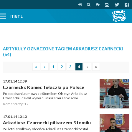
menu
ARTYKUŁY OZNACZONE TAGIEM ARKADIUSZ CZARNECKI
(64)
1
2
3
4
17.01.14 12:39
Czarnecki: Koniec tułaczki po Polsce
Po podpisaniu umowy ze Stomilem Olsztyn Arkadiusz
Czarnecki udzielił wywiadu naszemu serwisowi.
Komentarzy: 1 »
17.01.14 10:10
Arkadiusz Czarnecki piłkarzem Stomilu
26-letni środkowy obrońca Arkadiusz Czarnecki został