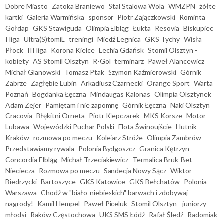
Dobre Miasto
Zatoka Braniewo
Stal Stalowa Wola
WMZPN
żółte
kartki
Galeria Warmińska
sponsor
Piotr Zajączkowski
Rominta
Gołdap
GKS Stawiguda
Olimpia Elbląg
Łukta
Resovia
Biskupiec
I liga
Ultra(S)tomiL
treningi
Miedź Legnica
GKS Tychy
Wisła
Płock
III liga
Korona Kielce
Lechia Gdańsk
Stomil Olsztyn -
kobiety
AS Stomil Olsztyn
R-Gol
terminarz
Paweł Alancewicz
Michał Glanowski
Tomasz Ptak
Szymon Kaźmierowski
Górnik
Zabrze
Zagłębie Lubin
Arkadiusz Czarnecki
Orange Sport
Warta
Poznań
Bogdanka Łęczna
Mindaugas Kalonas
Olimpia Olsztynek
Adam Zejer
Pamiętam i nie zapomnę
Górnik Łęczna
Naki Olsztyn
Cracovia
Błękitni Orneta
Piotr Klepczarek
MKS Korsze
Motor
Lubawa
Wojewódzki Puchar Polski
Flota Świnoujście
Hutnik
Kraków
rozmowa po meczu
Kolejarz Stróże
Olimpia Zambrów
Przedstawiamy rywala
Polonia Bydgoszcz
Granica Kętrzyn
Concordia Elbląg
Michał Trzeciakiewicz
Termalica Bruk-Bet
Nieciecza
Rozmowa po meczu
Sandecja Nowy Sącz
Wiktor
Biedrzycki
Bartoszyce
GKS Katowice
GKS Bełchatów
Polonia
Warszawa
Chodź w "biało-niebieskich" barwach i zdobywaj
nagrody!
Kamil Hempel
Paweł Piceluk
Stomil Olsztyn - juniorzy
młodsi
Raków Częstochowa
UKS SMS Łódź
Rafał Śledź
Radomiak