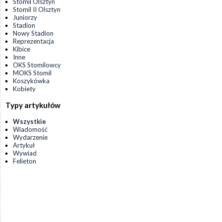
Stomil Olsztyn
Stomil II Olsztyn
Juniorzy
Stadion
Nowy Stadion
Reprezentacja
Kibice
Inne
OKS Stomilowcy
MOKS Stomil
Koszykówka
Kobiety
Typy artykułów
Wszystkie
Wiadomość
Wydarzenie
Artykuł
Wywiad
Felieton