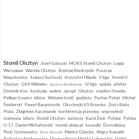
Stomil Olsztyn
Józef Łobocki
MOKS Stomil Olsztyn
Legia
Warszawa
Warmia Olsztyn
Andrzej Biedrzycki
Puszcza
Niepołomice
Łukasz Suchocki
Krzysztof Filipek
II liga
Stomil II
Olsztyn
GKS Wikielec
IV liga
sędzia
arbiter
Bartosz Bartkowski
Dominik Kun
kontuzje
walne
zarząd
Olsztyn
stadion Stomilu
Pelikan Łowicz
kibice
Widzew Łódź
gadżety
Puchar Polski
Michał
Świderski
Paweł Baranowski
Okocimski KS Brzesko
Znicz Biała
Piska
Zbigniew Kaczmarek
konferencja prasowa
wypowiedź
rozmowa
bilety
Stomil Olsztyn - juniorzy
Karol Żwir
Polska
Polska
U-17
Daniel Michałowski
stomil-sklep.pl
koszulki
Ekstraklasa
Piotr Grzymowicz
Mamry Giżycko
Wigry Suwałki
Artur Aluszyk
Radosław Stefanowicz
Drwęca Nowe Miasto Lubawskie
Dajtki