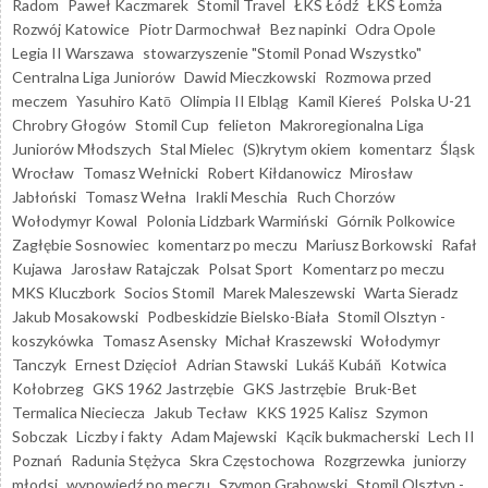
Radom
Paweł Kaczmarek
Stomil Travel
ŁKS Łódź
ŁKS Łomża
Rozwój Katowice
Piotr Darmochwał
Bez napinki
Odra Opole
Legia II Warszawa
stowarzyszenie "Stomil Ponad Wszystko"
Centralna Liga Juniorów
Dawid Mieczkowski
Rozmowa przed
meczem
Yasuhiro Katō
Olimpia II Elbląg
Kamil Kiereś
Polska U-21
Chrobry Głogów
Stomil Cup
felieton
Makroregionalna Liga
Juniorów Młodszych
Stal Mielec
(S)krytym okiem
komentarz
Śląsk
Wrocław
Tomasz Wełnicki
Robert Kiłdanowicz
Mirosław
Jabłoński
Tomasz Wełna
Irakli Meschia
Ruch Chorzów
Wołodymyr Kowal
Polonia Lidzbark Warmiński
Górnik Polkowice
Zagłębie Sosnowiec
komentarz po meczu
Mariusz Borkowski
Rafał
Kujawa
Jarosław Ratajczak
Polsat Sport
Komentarz po meczu
MKS Kluczbork
Socios Stomil
Marek Maleszewski
Warta Sieradz
Jakub Mosakowski
Podbeskidzie Bielsko-Biała
Stomil Olsztyn -
koszykówka
Tomasz Asensky
Michał Kraszewski
Wołodymyr
Tanczyk
Ernest Dzięcioł
Adrian Stawski
Lukáš Kubáň
Kotwica
Kołobrzeg
GKS 1962 Jastrzębie
GKS Jastrzębie
Bruk-Bet
Termalica Nieciecza
Jakub Tecław
KKS 1925 Kalisz
Szymon
Sobczak
Liczby i fakty
Adam Majewski
Kącik bukmacherski
Lech II
Poznań
Radunia Stężyca
Skra Częstochowa
Rozgrzewka
juniorzy
młodsi
wypowiedź po meczu
Szymon Grabowski
Stomil Olsztyn -