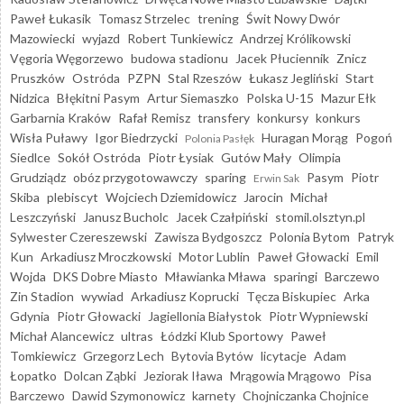
Paweł Łukasik
Tomasz Strzelec
trening
Świt Nowy Dwór
Mazowiecki
wyjazd
Robert Tunkiewicz
Andrzej Królikowski
Vęgoria Węgorzewo
budowa stadionu
Jacek Płuciennik
Znicz
Pruszków
Ostróda
PZPN
Stal Rzeszów
Łukasz Jegliński
Start
Nidzica
Błękitni Pasym
Artur Siemaszko
Polska U-15
Mazur Ełk
Garbarnia Kraków
Rafał Remisz
transfery
konkursy
konkurs
Wisła Puławy
Igor Biedrzycki
Huragan Morąg
Pogoń
Polonia Pasłęk
Siedlce
Sokół Ostróda
Piotr Łysiak
Gutów Mały
Olimpia
Grudziądz
obóz przygotowawczy
sparing
Pasym
Piotr
Erwin Sak
Skiba
plebiscyt
Wojciech Dziemidowicz
Jarocin
Michał
Leszczyński
Janusz Bucholc
Jacek Czałpiński
stomil.olsztyn.pl
Sylwester Czereszewski
Zawisza Bydgoszcz
Polonia Bytom
Patryk
Kun
Arkadiusz Mroczkowski
Motor Lublin
Paweł Głowacki
Emil
Wojda
DKS Dobre Miasto
Mławianka Mława
sparingi
Barczewo
Zin Stadion
wywiad
Arkadiusz Koprucki
Tęcza Biskupiec
Arka
Gdynia
Piotr Głowacki
Jagiellonia Białystok
Piotr Wypniewski
Michał Alancewicz
ultras
Łódzki Klub Sportowy
Paweł
Tomkiewicz
Grzegorz Lech
Bytovia Bytów
licytacje
Adam
Łopatko
Dolcan Ząbki
Jeziorak Iława
Mrągowia Mrągowo
Pisa
Barczewo
Dawid Szymonowicz
karnety
Chojniczanka Chojnice