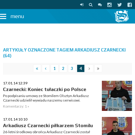
menu
ARTYKUŁY OZNACZONE TAGIEM ARKADIUSZ CZARNECKI
(64)
1
2
3
4
17.01.14 12:39
Czarnecki: Koniec tułaczki po Polsce
Po podpisaniu umowy ze Stomilem Olsztyn Arkadiusz
Czarnecki udzielił wywiadu naszemu serwisowi.
Komentarzy: 1 »
17.01.14 10:10
Arkadiusz Czarnecki piłkarzem Stomilu
26-letni środkowy obrońca Arkadiusz Czarnecki został