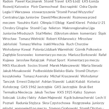
Radom
Paweł Kaczmarek
Stomil Travel
ŁKS Łódź
ŁKS Łomża
Rozwój Katowice
Piotr Darmochwał
Bez napinki
Odra Opole
Legia II Warszawa
stowarzyszenie "Stomil Ponad Wszystko"
Centralna Liga Juniorów
Dawid Mieczkowski
Rozmowa przed
meczem
Yasuhiro Katō
Olimpia II Elbląg
Kamil Kiereś
Polska U-21
Chrobry Głogów
Stomil Cup
felieton
Makroregionalna Liga
Juniorów Młodszych
Stal Mielec
(S)krytym okiem
komentarz
Śląsk
Wrocław
Tomasz Wełnicki
Robert Kiłdanowicz
Mirosław
Jabłoński
Tomasz Wełna
Irakli Meschia
Ruch Chorzów
Wołodymyr Kowal
Polonia Lidzbark Warmiński
Górnik Polkowice
Zagłębie Sosnowiec
komentarz po meczu
Mariusz Borkowski
Rafał
Kujawa
Jarosław Ratajczak
Polsat Sport
Komentarz po meczu
MKS Kluczbork
Socios Stomil
Marek Maleszewski
Warta Sieradz
Jakub Mosakowski
Podbeskidzie Bielsko-Biała
Stomil Olsztyn -
koszykówka
Tomasz Asensky
Michał Kraszewski
Wołodymyr
Tanczyk
Ernest Dzięcioł
Adrian Stawski
Lukáš Kubáň
Kotwica
Kołobrzeg
GKS 1962 Jastrzębie
GKS Jastrzębie
Bruk-Bet
Termalica Nieciecza
Jakub Tecław
KKS 1925 Kalisz
Szymon
Sobczak
Liczby i fakty
Adam Majewski
Kącik bukmacherski
Lech II
Poznań
Radunia Stężyca
Skra Częstochowa
Rozgrzewka
juniorzy
młodsi
wypowiedź po meczu
Szymon Grabowski
Stomil Olsztyn -