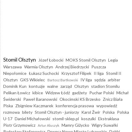
Stomil Olsztyn
Józef Łobocki
MOKS Stomil Olsztyn
Legia
Warszawa
Warmia Olsztyn
Andrzej Biedrzycki
Puszcza
Niepołomice
Łukasz Suchocki
Krzysztof Filipek
II liga
Stomil II
Olsztyn
GKS Wikielec
IV liga
sędzia
arbiter
Bartosz Bartkowski
Dominik Kun
kontuzje
walne
zarząd
Olsztyn
stadion Stomilu
Pelikan Łowicz
kibice
Widzew Łódź
gadżety
Puchar Polski
Michał
Świderski
Paweł Baranowski
Okocimski KS Brzesko
Znicz Biała
Piska
Zbigniew Kaczmarek
konferencja prasowa
wypowiedź
rozmowa
bilety
Stomil Olsztyn - juniorzy
Karol Żwir
Polska
Polska
U-17
Daniel Michałowski
stomil-sklep.pl
koszulki
Ekstraklasa
Piotr Grzymowicz
Mamry Giżycko
Wigry Suwałki
Artur Aluszyk
Radosław Stefanowicz
Drwęca Nowe Miasto Lubawskie
Dajtki