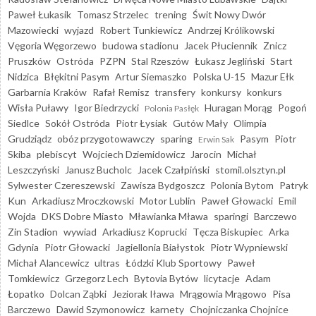
Paweł Łukasik
Tomasz Strzelec
trening
Świt Nowy Dwór
Mazowiecki
wyjazd
Robert Tunkiewicz
Andrzej Królikowski
Vęgoria Węgorzewo
budowa stadionu
Jacek Płuciennik
Znicz
Pruszków
Ostróda
PZPN
Stal Rzeszów
Łukasz Jegliński
Start
Nidzica
Błękitni Pasym
Artur Siemaszko
Polska U-15
Mazur Ełk
Garbarnia Kraków
Rafał Remisz
transfery
konkursy
konkurs
Wisła Puławy
Igor Biedrzycki
Huragan Morąg
Pogoń
Polonia Pasłęk
Siedlce
Sokół Ostróda
Piotr Łysiak
Gutów Mały
Olimpia
Grudziądz
obóz przygotowawczy
sparing
Pasym
Piotr
Erwin Sak
Skiba
plebiscyt
Wojciech Dziemidowicz
Jarocin
Michał
Leszczyński
Janusz Bucholc
Jacek Czałpiński
stomil.olsztyn.pl
Sylwester Czereszewski
Zawisza Bydgoszcz
Polonia Bytom
Patryk
Kun
Arkadiusz Mroczkowski
Motor Lublin
Paweł Głowacki
Emil
Wojda
DKS Dobre Miasto
Mławianka Mława
sparingi
Barczewo
Zin Stadion
wywiad
Arkadiusz Koprucki
Tęcza Biskupiec
Arka
Gdynia
Piotr Głowacki
Jagiellonia Białystok
Piotr Wypniewski
Michał Alancewicz
ultras
Łódzki Klub Sportowy
Paweł
Tomkiewicz
Grzegorz Lech
Bytovia Bytów
licytacje
Adam
Łopatko
Dolcan Ząbki
Jeziorak Iława
Mrągowia Mrągowo
Pisa
Barczewo
Dawid Szymonowicz
karnety
Chojniczanka Chojnice