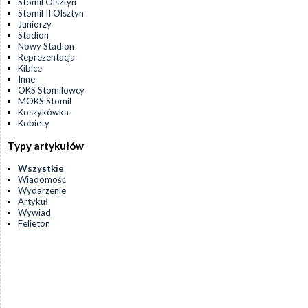
Stomil Olsztyn
Stomil II Olsztyn
Juniorzy
Stadion
Nowy Stadion
Reprezentacja
Kibice
Inne
OKS Stomilowcy
MOKS Stomil
Koszykówka
Kobiety
Typy artykułów
Wszystkie
Wiadomość
Wydarzenie
Artykuł
Wywiad
Felieton