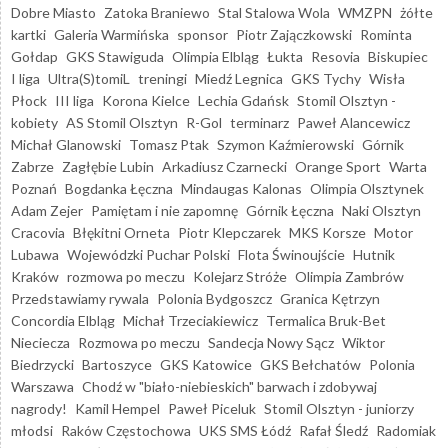
Dobre Miasto
Zatoka Braniewo
Stal Stalowa Wola
WMZPN
żółte
kartki
Galeria Warmińska
sponsor
Piotr Zajączkowski
Rominta
Gołdap
GKS Stawiguda
Olimpia Elbląg
Łukta
Resovia
Biskupiec
I liga
Ultra(S)tomiL
treningi
Miedź Legnica
GKS Tychy
Wisła
Płock
III liga
Korona Kielce
Lechia Gdańsk
Stomil Olsztyn -
kobiety
AS Stomil Olsztyn
R-Gol
terminarz
Paweł Alancewicz
Michał Glanowski
Tomasz Ptak
Szymon Kaźmierowski
Górnik
Zabrze
Zagłębie Lubin
Arkadiusz Czarnecki
Orange Sport
Warta
Poznań
Bogdanka Łęczna
Mindaugas Kalonas
Olimpia Olsztynek
Adam Zejer
Pamiętam i nie zapomnę
Górnik Łęczna
Naki Olsztyn
Cracovia
Błękitni Orneta
Piotr Klepczarek
MKS Korsze
Motor
Lubawa
Wojewódzki Puchar Polski
Flota Świnoujście
Hutnik
Kraków
rozmowa po meczu
Kolejarz Stróże
Olimpia Zambrów
Przedstawiamy rywala
Polonia Bydgoszcz
Granica Kętrzyn
Concordia Elbląg
Michał Trzeciakiewicz
Termalica Bruk-Bet
Nieciecza
Rozmowa po meczu
Sandecja Nowy Sącz
Wiktor
Biedrzycki
Bartoszyce
GKS Katowice
GKS Bełchatów
Polonia
Warszawa
Chodź w "biało-niebieskich" barwach i zdobywaj
nagrody!
Kamil Hempel
Paweł Piceluk
Stomil Olsztyn - juniorzy
młodsi
Raków Częstochowa
UKS SMS Łódź
Rafał Śledź
Radomiak