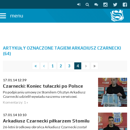
menu
ARTYKUŁY OZNACZONE TAGIEM ARKADIUSZ CZARNECKI
(64)
1
2
3
4
17.01.14 12:39
Czarnecki: Koniec tułaczki po Polsce
Po podpisaniu umowy ze Stomilem Olsztyn Arkadiusz
Czarnecki udzielił wywiadu naszemu serwisowi.
Komentarzy: 1 »
17.01.14 10:10
Arkadiusz Czarnecki piłkarzem Stomilu
26-letni środkowy obrońca Arkadiusz Czarnecki został