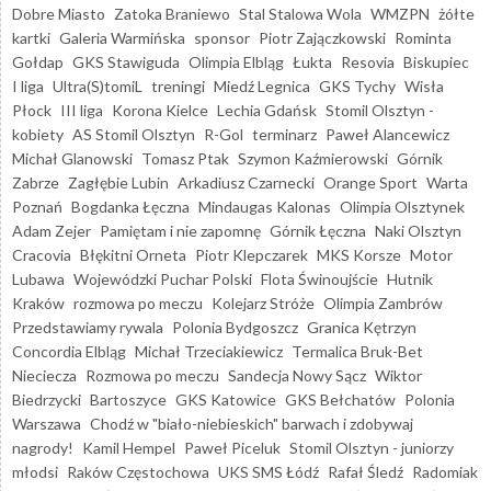
Dobre Miasto
Zatoka Braniewo
Stal Stalowa Wola
WMZPN
żółte
kartki
Galeria Warmińska
sponsor
Piotr Zajączkowski
Rominta
Gołdap
GKS Stawiguda
Olimpia Elbląg
Łukta
Resovia
Biskupiec
I liga
Ultra(S)tomiL
treningi
Miedź Legnica
GKS Tychy
Wisła
Płock
III liga
Korona Kielce
Lechia Gdańsk
Stomil Olsztyn -
kobiety
AS Stomil Olsztyn
R-Gol
terminarz
Paweł Alancewicz
Michał Glanowski
Tomasz Ptak
Szymon Kaźmierowski
Górnik
Zabrze
Zagłębie Lubin
Arkadiusz Czarnecki
Orange Sport
Warta
Poznań
Bogdanka Łęczna
Mindaugas Kalonas
Olimpia Olsztynek
Adam Zejer
Pamiętam i nie zapomnę
Górnik Łęczna
Naki Olsztyn
Cracovia
Błękitni Orneta
Piotr Klepczarek
MKS Korsze
Motor
Lubawa
Wojewódzki Puchar Polski
Flota Świnoujście
Hutnik
Kraków
rozmowa po meczu
Kolejarz Stróże
Olimpia Zambrów
Przedstawiamy rywala
Polonia Bydgoszcz
Granica Kętrzyn
Concordia Elbląg
Michał Trzeciakiewicz
Termalica Bruk-Bet
Nieciecza
Rozmowa po meczu
Sandecja Nowy Sącz
Wiktor
Biedrzycki
Bartoszyce
GKS Katowice
GKS Bełchatów
Polonia
Warszawa
Chodź w "biało-niebieskich" barwach i zdobywaj
nagrody!
Kamil Hempel
Paweł Piceluk
Stomil Olsztyn - juniorzy
młodsi
Raków Częstochowa
UKS SMS Łódź
Rafał Śledź
Radomiak