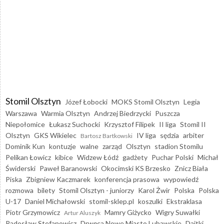
Stomil Olsztyn
Józef Łobocki
MOKS Stomil Olsztyn
Legia
Warszawa
Warmia Olsztyn
Andrzej Biedrzycki
Puszcza
Niepołomice
Łukasz Suchocki
Krzysztof Filipek
II liga
Stomil II
Olsztyn
GKS Wikielec
IV liga
sędzia
arbiter
Bartosz Bartkowski
Dominik Kun
kontuzje
walne
zarząd
Olsztyn
stadion Stomilu
Pelikan Łowicz
kibice
Widzew Łódź
gadżety
Puchar Polski
Michał
Świderski
Paweł Baranowski
Okocimski KS Brzesko
Znicz Biała
Piska
Zbigniew Kaczmarek
konferencja prasowa
wypowiedź
rozmowa
bilety
Stomil Olsztyn - juniorzy
Karol Żwir
Polska
Polska
U-17
Daniel Michałowski
stomil-sklep.pl
koszulki
Ekstraklasa
Piotr Grzymowicz
Mamry Giżycko
Wigry Suwałki
Artur Aluszyk
Radosław Stefanowicz
Drwęca Nowe Miasto Lubawskie
Dajtki