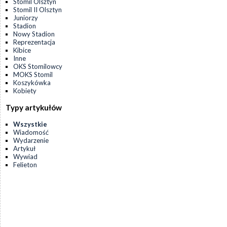
Stomil Olsztyn
Stomil II Olsztyn
Juniorzy
Stadion
Nowy Stadion
Reprezentacja
Kibice
Inne
OKS Stomilowcy
MOKS Stomil
Koszykówka
Kobiety
Typy artykułów
Wszystkie
Wiadomość
Wydarzenie
Artykuł
Wywiad
Felieton