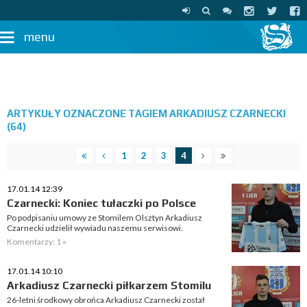
menu
ARTYKUŁY OZNACZONE TAGIEM ARKADIUSZ CZARNECKI
(64)
1
2
3
4
17.01.14 12:39
Czarnecki: Koniec tułaczki po Polsce
Po podpisaniu umowy ze Stomilem Olsztyn Arkadiusz
Czarnecki udzielił wywiadu naszemu serwisowi.
Komentarzy: 1 »
17.01.14 10:10
Arkadiusz Czarnecki piłkarzem Stomilu
26-letni środkowy obrońca Arkadiusz Czarnecki został