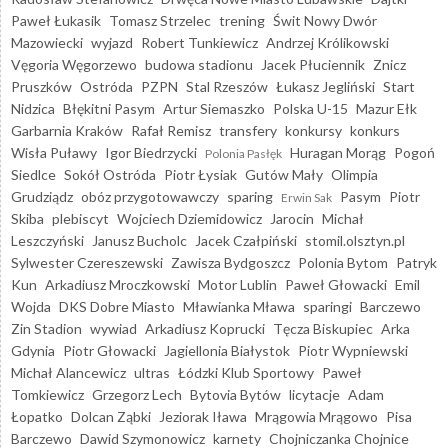
Paweł Łukasik
Tomasz Strzelec
trening
Świt Nowy Dwór
Mazowiecki
wyjazd
Robert Tunkiewicz
Andrzej Królikowski
Vęgoria Węgorzewo
budowa stadionu
Jacek Płuciennik
Znicz
Pruszków
Ostróda
PZPN
Stal Rzeszów
Łukasz Jegliński
Start
Nidzica
Błękitni Pasym
Artur Siemaszko
Polska U-15
Mazur Ełk
Garbarnia Kraków
Rafał Remisz
transfery
konkursy
konkurs
Wisła Puławy
Igor Biedrzycki
Huragan Morąg
Pogoń
Polonia Pasłęk
Siedlce
Sokół Ostróda
Piotr Łysiak
Gutów Mały
Olimpia
Grudziądz
obóz przygotowawczy
sparing
Pasym
Piotr
Erwin Sak
Skiba
plebiscyt
Wojciech Dziemidowicz
Jarocin
Michał
Leszczyński
Janusz Bucholc
Jacek Czałpiński
stomil.olsztyn.pl
Sylwester Czereszewski
Zawisza Bydgoszcz
Polonia Bytom
Patryk
Kun
Arkadiusz Mroczkowski
Motor Lublin
Paweł Głowacki
Emil
Wojda
DKS Dobre Miasto
Mławianka Mława
sparingi
Barczewo
Zin Stadion
wywiad
Arkadiusz Koprucki
Tęcza Biskupiec
Arka
Gdynia
Piotr Głowacki
Jagiellonia Białystok
Piotr Wypniewski
Michał Alancewicz
ultras
Łódzki Klub Sportowy
Paweł
Tomkiewicz
Grzegorz Lech
Bytovia Bytów
licytacje
Adam
Łopatko
Dolcan Ząbki
Jeziorak Iława
Mrągowia Mrągowo
Pisa
Barczewo
Dawid Szymonowicz
karnety
Chojniczanka Chojnice