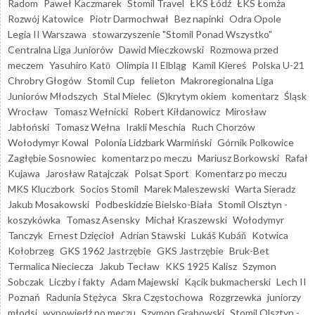
Radom
Paweł Kaczmarek
Stomil Travel
ŁKS Łódź
ŁKS Łomża
Rozwój Katowice
Piotr Darmochwał
Bez napinki
Odra Opole
Legia II Warszawa
stowarzyszenie "Stomil Ponad Wszystko"
Centralna Liga Juniorów
Dawid Mieczkowski
Rozmowa przed
meczem
Yasuhiro Katō
Olimpia II Elbląg
Kamil Kiereś
Polska U-21
Chrobry Głogów
Stomil Cup
felieton
Makroregionalna Liga
Juniorów Młodszych
Stal Mielec
(S)krytym okiem
komentarz
Śląsk
Wrocław
Tomasz Wełnicki
Robert Kiłdanowicz
Mirosław
Jabłoński
Tomasz Wełna
Irakli Meschia
Ruch Chorzów
Wołodymyr Kowal
Polonia Lidzbark Warmiński
Górnik Polkowice
Zagłębie Sosnowiec
komentarz po meczu
Mariusz Borkowski
Rafał
Kujawa
Jarosław Ratajczak
Polsat Sport
Komentarz po meczu
MKS Kluczbork
Socios Stomil
Marek Maleszewski
Warta Sieradz
Jakub Mosakowski
Podbeskidzie Bielsko-Biała
Stomil Olsztyn -
koszykówka
Tomasz Asensky
Michał Kraszewski
Wołodymyr
Tanczyk
Ernest Dzięcioł
Adrian Stawski
Lukáš Kubáň
Kotwica
Kołobrzeg
GKS 1962 Jastrzębie
GKS Jastrzębie
Bruk-Bet
Termalica Nieciecza
Jakub Tecław
KKS 1925 Kalisz
Szymon
Sobczak
Liczby i fakty
Adam Majewski
Kącik bukmacherski
Lech II
Poznań
Radunia Stężyca
Skra Częstochowa
Rozgrzewka
juniorzy
młodsi
wypowiedź po meczu
Szymon Grabowski
Stomil Olsztyn -