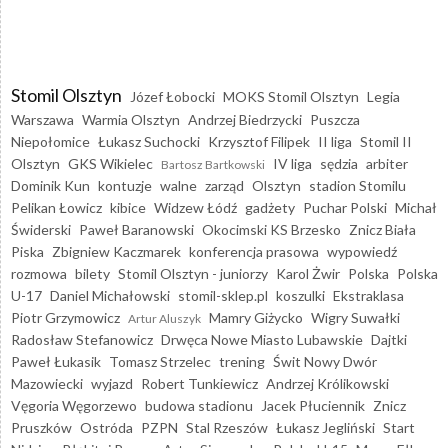
Stomil Olsztyn
Józef Łobocki
MOKS Stomil Olsztyn
Legia
Warszawa
Warmia Olsztyn
Andrzej Biedrzycki
Puszcza
Niepołomice
Łukasz Suchocki
Krzysztof Filipek
II liga
Stomil II
Olsztyn
GKS Wikielec
IV liga
sędzia
arbiter
Bartosz Bartkowski
Dominik Kun
kontuzje
walne
zarząd
Olsztyn
stadion Stomilu
Pelikan Łowicz
kibice
Widzew Łódź
gadżety
Puchar Polski
Michał
Świderski
Paweł Baranowski
Okocimski KS Brzesko
Znicz Biała
Piska
Zbigniew Kaczmarek
konferencja prasowa
wypowiedź
rozmowa
bilety
Stomil Olsztyn - juniorzy
Karol Żwir
Polska
Polska
U-17
Daniel Michałowski
stomil-sklep.pl
koszulki
Ekstraklasa
Piotr Grzymowicz
Mamry Giżycko
Wigry Suwałki
Artur Aluszyk
Radosław Stefanowicz
Drwęca Nowe Miasto Lubawskie
Dajtki
Paweł Łukasik
Tomasz Strzelec
trening
Świt Nowy Dwór
Mazowiecki
wyjazd
Robert Tunkiewicz
Andrzej Królikowski
Vęgoria Węgorzewo
budowa stadionu
Jacek Płuciennik
Znicz
Pruszków
Ostróda
PZPN
Stal Rzeszów
Łukasz Jegliński
Start