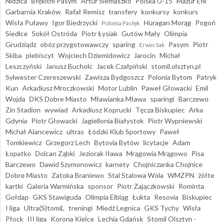
Nidzica
Błękitni Pasym
Artur Siemaszko
Polska U-15
Mazur Ełk
Garbarnia Kraków
Rafał Remisz
transfery
konkursy
konkurs
Wisła Puławy
Igor Biedrzycki
Huragan Morąg
Pogoń
Polonia Pasłęk
Siedlce
Sokół Ostróda
Piotr Łysiak
Gutów Mały
Olimpia
Grudziądz
obóz przygotowawczy
sparing
Pasym
Piotr
Erwin Sak
Skiba
plebiscyt
Wojciech Dziemidowicz
Jarocin
Michał
Leszczyński
Janusz Bucholc
Jacek Czałpiński
stomil.olsztyn.pl
Sylwester Czereszewski
Zawisza Bydgoszcz
Polonia Bytom
Patryk
Kun
Arkadiusz Mroczkowski
Motor Lublin
Paweł Głowacki
Emil
Wojda
DKS Dobre Miasto
Mławianka Mława
sparingi
Barczewo
Zin Stadion
wywiad
Arkadiusz Koprucki
Tęcza Biskupiec
Arka
Gdynia
Piotr Głowacki
Jagiellonia Białystok
Piotr Wypniewski
Michał Alancewicz
ultras
Łódzki Klub Sportowy
Paweł
Tomkiewicz
Grzegorz Lech
Bytovia Bytów
licytacje
Adam
Łopatko
Dolcan Ząbki
Jeziorak Iława
Mrągowia Mrągowo
Pisa
Barczewo
Dawid Szymonowicz
karnety
Chojniczanka Chojnice
Dobre Miasto
Zatoka Braniewo
Stal Stalowa Wola
WMZPN
żółte
kartki
Galeria Warmińska
sponsor
Piotr Zajączkowski
Rominta
Gołdap
GKS Stawiguda
Olimpia Elbląg
Łukta
Resovia
Biskupiec
I liga
Ultra(S)tomiL
treningi
Miedź Legnica
GKS Tychy
Wisła
Płock
III liga
Korona Kielce
Lechia Gdańsk
Stomil Olsztyn -