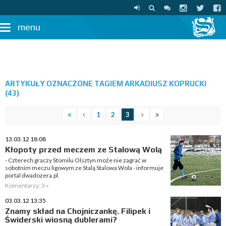
menu
ARTYKUŁY OZNACZONE TAGIEM ARKADIUSZ KOPRUCKI
(43)
1
2
3
13.03.12 18:08
Kłopoty przed meczem ze Stalową Wolą
- Czterech graczy Stomilu Olsztyn może nie zagrać w
sobotnim meczu ligowym ze Stalą Stalowa Wola - informuje
portal dwadozera.pl.
Komentarzy: 3 »
03.03.12 13:35
Znamy skład na Chojniczankę. Filipek i
Świderski wiosną dublerami?