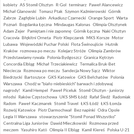
kobiety
AS Stomil Olsztyn
R-Gol
terminarz
Paweł Alancewicz
Michał Glanowski
Tomasz Ptak
Szymon Kaźmierowski
Górnik
Zabrze
Zagłębie Lubin
Arkadiusz Czarnecki
Orange Sport
Warta
Poznań
Bogdanka Łęczna
Mindaugas Kalonas
Olimpia Olsztynek
Adam Zejer
Pamiętam i nie zapomnę
Górnik Łęczna
Naki Olsztyn
Cracovia
Błękitni Orneta
Piotr Klepczarek
MKS Korsze
Motor
Lubawa
Wojewódzki Puchar Polski
Flota Świnoujście
Hutnik
Kraków
rozmowa po meczu
Kolejarz Stróże
Olimpia Zambrów
Przedstawiamy rywala
Polonia Bydgoszcz
Granica Kętrzyn
Concordia Elbląg
Michał Trzeciakiewicz
Termalica Bruk-Bet
Nieciecza
Rozmowa po meczu
Sandecja Nowy Sącz
Wiktor
Biedrzycki
Bartoszyce
GKS Katowice
GKS Bełchatów
Polonia
Warszawa
Chodź w "biało-niebieskich" barwach i zdobywaj
nagrody!
Kamil Hempel
Paweł Piceluk
Stomil Olsztyn - juniorzy
młodsi
Raków Częstochowa
UKS SMS Łódź
Rafał Śledź
Radomiak
Radom
Paweł Kaczmarek
Stomil Travel
ŁKS Łódź
ŁKS Łomża
Rozwój Katowice
Piotr Darmochwał
Bez napinki
Odra Opole
Legia II Warszawa
stowarzyszenie "Stomil Ponad Wszystko"
Centralna Liga Juniorów
Dawid Mieczkowski
Rozmowa przed
meczem
Yasuhiro Katō
Olimpia II Elbląg
Kamil Kiereś
Polska U-21