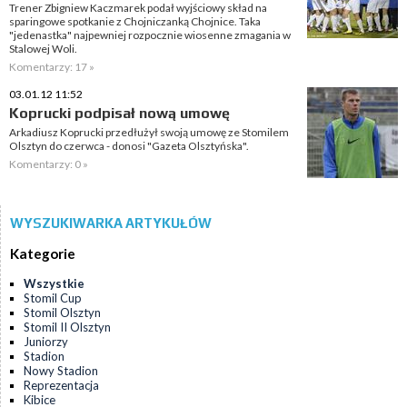
Trener Zbigniew Kaczmarek podał wyjściowy skład na
sparingowe spotkanie z Chojniczanką Chojnice. Taka
"jedenastka" najpewniej rozpocznie wiosenne zmagania w
Stalowej Woli.
Komentarzy: 17 »
03.01.12 11:52
Koprucki podpisał nową umowę
Arkadiusz Koprucki przedłużył swoją umowę ze Stomilem
Olsztyn do czerwca - donosi "Gazeta Olsztyńska".
Komentarzy: 0 »
WYSZUKIWARKA ARTYKUŁÓW
Kategorie
Wszystkie
Stomil Cup
Stomil Olsztyn
Stomil II Olsztyn
Juniorzy
Stadion
Nowy Stadion
Reprezentacja
Kibice