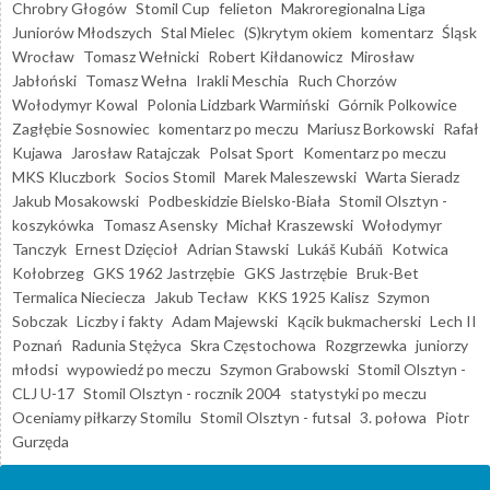
Chrobry Głogów
Stomil Cup
felieton
Makroregionalna Liga
Juniorów Młodszych
Stal Mielec
(S)krytym okiem
komentarz
Śląsk
Wrocław
Tomasz Wełnicki
Robert Kiłdanowicz
Mirosław
Jabłoński
Tomasz Wełna
Irakli Meschia
Ruch Chorzów
Wołodymyr Kowal
Polonia Lidzbark Warmiński
Górnik Polkowice
Zagłębie Sosnowiec
komentarz po meczu
Mariusz Borkowski
Rafał
Kujawa
Jarosław Ratajczak
Polsat Sport
Komentarz po meczu
MKS Kluczbork
Socios Stomil
Marek Maleszewski
Warta Sieradz
Jakub Mosakowski
Podbeskidzie Bielsko-Biała
Stomil Olsztyn -
koszykówka
Tomasz Asensky
Michał Kraszewski
Wołodymyr
Tanczyk
Ernest Dzięcioł
Adrian Stawski
Lukáš Kubáň
Kotwica
Kołobrzeg
GKS 1962 Jastrzębie
GKS Jastrzębie
Bruk-Bet
Termalica Nieciecza
Jakub Tecław
KKS 1925 Kalisz
Szymon
Sobczak
Liczby i fakty
Adam Majewski
Kącik bukmacherski
Lech II
Poznań
Radunia Stężyca
Skra Częstochowa
Rozgrzewka
juniorzy
młodsi
wypowiedź po meczu
Szymon Grabowski
Stomil Olsztyn -
CLJ U-17
Stomil Olsztyn - rocznik 2004
statystyki po meczu
Oceniamy piłkarzy Stomilu
Stomil Olsztyn - futsal
3. połowa
Piotr
Gurzęda