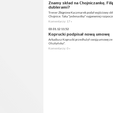
Znamy skład na Chojniczankę. Fili
dublerami?
Trener Zbigniew Kaczmarek podał wyjściowy skł
Chojnice. Taka "jedenastka" najpewniej rozpocz
Komentarzy: 17 »
03.01.12 11:52
Koprucki podpisał nową umowę
Arkadiusz Koprucki przedłużył swoją umowę ze 
Olsztyńska".
Komentarzy: 0 »