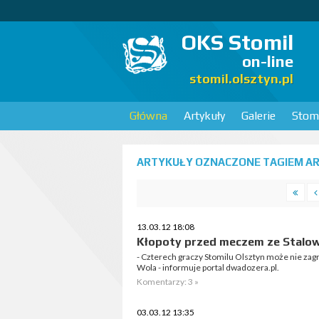
OKS Stomil
on-line
stomil.olsztyn.pl
Główna
Artykuły
Galerie
Stomi
ARTYKUŁY OZNACZONE TAGIEM ARK
13.03.12 18:08
Kłopoty przed meczem ze Stalo
- Czterech graczy Stomilu Olsztyn może nie zag
Wola - informuje portal dwadozera.pl.
Komentarzy: 3 »
03.03.12 13:35