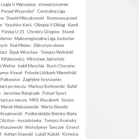
Legia II Warszawa
stowarzyszenie
l Ponad Wszystko"
Centralna Liga
ów
Dawid Mieczkowski
Rozmowa przed
m
Yasuhiro Katō
Olimpia II Elbląg
Kamil
Polska U-21
Chrobry Głogów
Stomil
elieton
Makroregionalna Liga Juniorów
zych
Stal Mielec
(S)krytym okiem
arz
Śląsk Wrocław
Tomasz Wełnicki
 Kiłdanowicz
Mirosław Jabłoński
z Wełna
Irakli Meschia
Ruch Chorzów
ymyr Kowal
Polonia Lidzbark Warmiński
 Polkowice
Zagłębie Sosnowiec
arz po meczu
Mariusz Borkowski
Rafał
a
Jarosław Ratajczak
Polsat Sport
arz po meczu
MKS Kluczbork
Socios
Marek Maleszewski
Warta Sieradz
Mosakowski
Podbeskidzie Bielsko-Biała
 Olsztyn - koszykówka
Tomasz Asensky
 Kraszewski
Wołodymyr Tanczyk
Ernest
ł
Adrian Stawski
Lukáš Kubáň
Kotwica