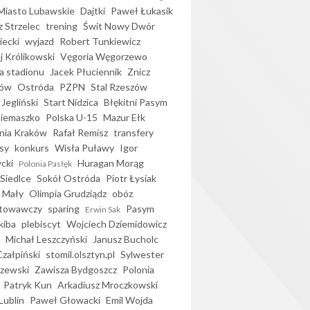
iasto Lubawskie
Dajtki
Paweł Łukasik
 Strzelec
trening
Świt Nowy Dwór
ecki
wyjazd
Robert Tunkiewicz
j Królikowski
Vęgoria Węgorzewo
 stadionu
Jacek Płuciennik
Znicz
ków
Ostróda
PZPN
Stal Rzeszów
Jegliński
Start Nidzica
Błękitni Pasym
Siemaszko
Polska U-15
Mazur Ełk
nia Kraków
Rafał Remisz
transfery
sy
konkurs
Wisła Puławy
Igor
ycki
Huragan Morąg
Polonia Pasłęk
Siedlce
Sokół Ostróda
Piotr Łysiak
 Mały
Olimpia Grudziądz
obóz
otowawczy
sparing
Pasym
Erwin Sak
kiba
plebiscyt
Wojciech Dziemidowicz
Michał Leszczyński
Janusz Bucholc
Czałpiński
stomil.olsztyn.pl
Sylwester
zewski
Zawisza Bydgoszcz
Polonia
Patryk Kun
Arkadiusz Mroczkowski
Lublin
Paweł Głowacki
Emil Wojda