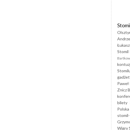
Stomi
Olszty
Andrze
Łukasz
Stomil 
Bartkow
kontuz
Stomil
gadżet
Paweł 
Znicz B
konfer
bilety
Polska
stomil-
Grzym
Wigry 