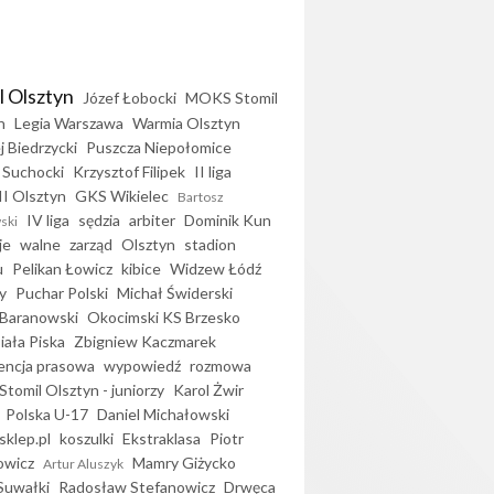
l Olsztyn
Józef Łobocki
MOKS Stomil
n
Legia Warszawa
Warmia Olsztyn
j Biedrzycki
Puszcza Niepołomice
 Suchocki
Krzysztof Filipek
II liga
II Olsztyn
GKS Wikielec
Bartosz
IV liga
sędzia
arbiter
Dominik Kun
ski
je
walne
zarząd
Olsztyn
stadion
u
Pelikan Łowicz
kibice
Widzew Łódź
y
Puchar Polski
Michał Świderski
Baranowski
Okocimski KS Brzesko
iała Piska
Zbigniew Kaczmarek
encja prasowa
wypowiedź
rozmowa
Stomil Olsztyn - juniorzy
Karol Żwir
Polska U-17
Daniel Michałowski
sklep.pl
koszulki
Ekstraklasa
Piotr
owicz
Mamry Giżycko
Artur Aluszyk
Suwałki
Radosław Stefanowicz
Drwęca