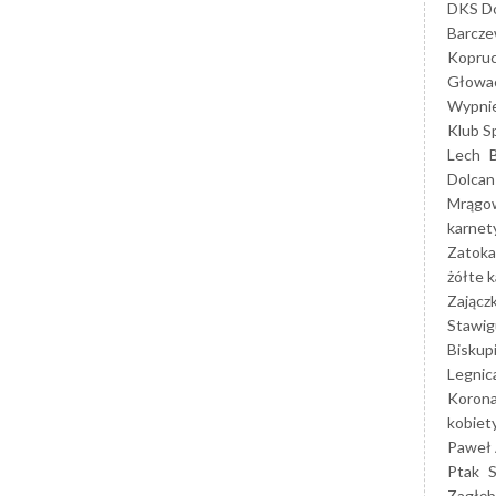
DKS Do
Barcz
Kopruc
Głowa
Wypni
Klub S
Lech
Dolcan
Mrągo
karnet
Zatoka
żółte k
Zającz
Stawig
Biskup
Legnic
Korona
kobiet
Paweł 
Ptak
Zagłęb