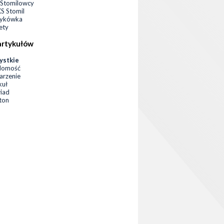
Stomilowcy
 Stomil
zykówka
ety
artykułów
ystkie
domość
rzenie
kuł
iad
eton