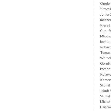
Opole
"Stomi
Junior
mecze
Kiereś
Cup
f
Młods
koment
Robert
Tomas
Wołod
Górnik
koment
Kujaw
Koment
Stomil
Jakub 
Stomil
Michał
Dzięcio