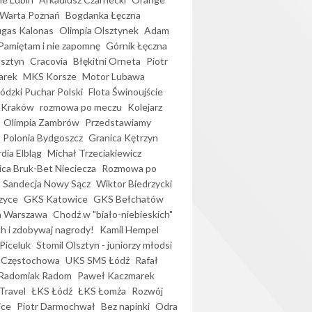
Warta Poznań
Bogdanka Łęczna
gas Kalonas
Olimpia Olsztynek
Adam
Pamiętam i nie zapomnę
Górnik Łęczna
lsztyn
Cracovia
Błękitni Orneta
Piotr
arek
MKS Korsze
Motor Lubawa
dzki Puchar Polski
Flota Świnoujście
 Kraków
rozmowa po meczu
Kolejarz
Olimpia Zambrów
Przedstawiamy
Polonia Bydgoszcz
Granica Kętrzyn
dia Elbląg
Michał Trzeciakiewicz
ica Bruk-Bet Nieciecza
Rozmowa po
Sandecja Nowy Sącz
Wiktor Biedrzycki
zyce
GKS Katowice
GKS Bełchatów
a Warszawa
Chodź w "biało-niebieskich"
h i zdobywaj nagrody!
Kamil Hempel
Piceluk
Stomil Olsztyn - juniorzy młodsi
 Częstochowa
UKS SMS Łódź
Rafał
Radomiak Radom
Paweł Kaczmarek
Travel
ŁKS Łódź
ŁKS Łomża
Rozwój
ice
Piotr Darmochwał
Bez napinki
Odra