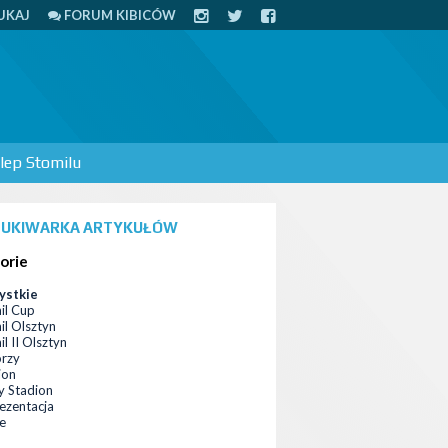
UKAJ
FORUM KIBICÓW
lep Stomilu
UKIWARKA ARTYKUŁÓW
orie
ystkie
il Cup
il Olsztyn
l II Olsztyn
orzy
ion
 Stadion
ezentacja
ce