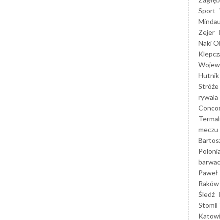
Sport
Mindau
Zejer
Naki O
Klepcz
Wojewó
Hutnik
Stróże
rywala
Concor
Termal
meczu
Bartos
Poloni
barwac
Paweł 
Raków
Śledź
Stomil 
Katow