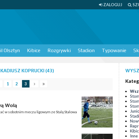
ZALOGUJ
SZ
l Olsztyn
Kibice
Rozgrywki
Stadion
Typowanie
Sk
ADIUSZ KOPRUCKI (43)
WYSZ
Kateg
1
2
3
Wsz
Stom
Stom
wą Wolą
Stomi
Juni
rać w sobotnim meczu ligowym ze Stalą Stalowa
Stad
Nowy
Repr
Kibi
Inne