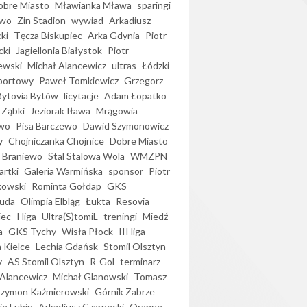
bre Miasto
Mławianka Mława
sparingi
ewo
Zin Stadion
wywiad
Arkadiusz
ki
Tęcza Biskupiec
Arka Gdynia
Piotr
cki
Jagiellonia Białystok
Piotr
ewski
Michał Alancewicz
ultras
Łódzki
portowy
Paweł Tomkiewicz
Grzegorz
Bytovia Bytów
licytacje
Adam Łopatko
 Ząbki
Jeziorak Iława
Mrągowia
wo
Pisa Barczewo
Dawid Szymonowicz
y
Chojniczanka Chojnice
Dobre Miasto
 Braniewo
Stal Stalowa Wola
WMZPN
artki
Galeria Warmińska
sponsor
Piotr
kowski
Rominta Gołdap
GKS
uda
Olimpia Elbląg
Łukta
Resovia
iec
I liga
Ultra(S)tomiL
treningi
Miedź
a
GKS Tychy
Wisła Płock
III liga
 Kielce
Lechia Gdańsk
Stomil Olsztyn -
y
AS Stomil Olsztyn
R-Gol
terminarz
Alancewicz
Michał Glanowski
Tomasz
Szymon Kaźmierowski
Górnik Zabrze
ie Lubin
Arkadiusz Czarnecki
Orange