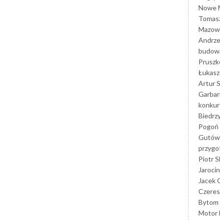
Nowe M
Tomasz
Mazowi
Andrze
budowa
Prusz
Łukasz 
Artur 
Garbar
konkur
Biedrz
Pogoń 
Gutów
przyg
Piotr S
Jarocin
Jacek 
Czeres
Bytom
Motor 