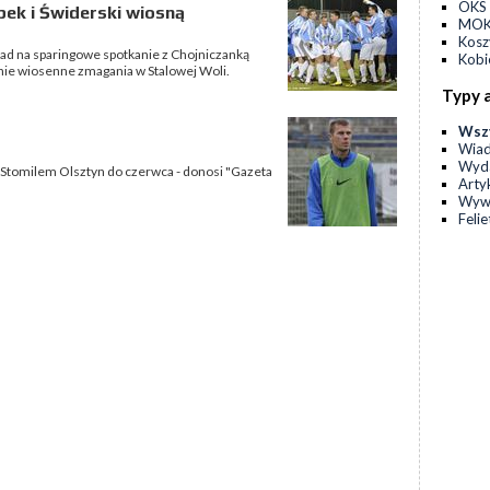
OKS 
pek i Świderski wiosną
MOKS
Kos
ad na sparingowe spotkanie z Chojniczanką
Kobi
nie wiosenne zmagania w Stalowej Woli.
Typy 
Wsz
Wia
Wyda
Stomilem Olsztyn do czerwca - donosi "Gazeta
Arty
Wyw
Feli