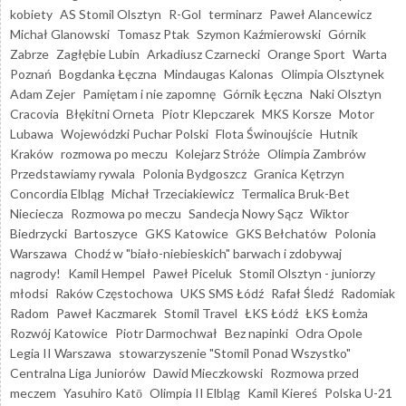
kobiety
AS Stomil Olsztyn
R-Gol
terminarz
Paweł Alancewicz
Michał Glanowski
Tomasz Ptak
Szymon Kaźmierowski
Górnik
Zabrze
Zagłębie Lubin
Arkadiusz Czarnecki
Orange Sport
Warta
Poznań
Bogdanka Łęczna
Mindaugas Kalonas
Olimpia Olsztynek
Adam Zejer
Pamiętam i nie zapomnę
Górnik Łęczna
Naki Olsztyn
Cracovia
Błękitni Orneta
Piotr Klepczarek
MKS Korsze
Motor
Lubawa
Wojewódzki Puchar Polski
Flota Świnoujście
Hutnik
Kraków
rozmowa po meczu
Kolejarz Stróże
Olimpia Zambrów
Przedstawiamy rywala
Polonia Bydgoszcz
Granica Kętrzyn
Concordia Elbląg
Michał Trzeciakiewicz
Termalica Bruk-Bet
Nieciecza
Rozmowa po meczu
Sandecja Nowy Sącz
Wiktor
Biedrzycki
Bartoszyce
GKS Katowice
GKS Bełchatów
Polonia
Warszawa
Chodź w "biało-niebieskich" barwach i zdobywaj
nagrody!
Kamil Hempel
Paweł Piceluk
Stomil Olsztyn - juniorzy
młodsi
Raków Częstochowa
UKS SMS Łódź
Rafał Śledź
Radomiak
Radom
Paweł Kaczmarek
Stomil Travel
ŁKS Łódź
ŁKS Łomża
Rozwój Katowice
Piotr Darmochwał
Bez napinki
Odra Opole
Legia II Warszawa
stowarzyszenie "Stomil Ponad Wszystko"
Centralna Liga Juniorów
Dawid Mieczkowski
Rozmowa przed
meczem
Yasuhiro Katō
Olimpia II Elbląg
Kamil Kiereś
Polska U-21