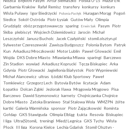
Nidzica
Błękitni Pasym
Artur Siemaszko
Polska U-15
Mazur Ełk
Garbarnia Kraków
Rafał Remisz
transfery
konkursy
konkurs
Wisła Puławy
Igor Biedrzycki
Huragan Morąg
Pogoń
Polonia Pasłęk
Siedlce
Sokół Ostróda
Piotr Łysiak
Gutów Mały
Olimpia
Grudziądz
obóz przygotowawczy
sparing
Pasym
Piotr
Erwin Sak
Skiba
plebiscyt
Wojciech Dziemidowicz
Jarocin
Michał
Leszczyński
Janusz Bucholc
Jacek Czałpiński
stomil.olsztyn.pl
Sylwester Czereszewski
Zawisza Bydgoszcz
Polonia Bytom
Patryk
Kun
Arkadiusz Mroczkowski
Motor Lublin
Paweł Głowacki
Emil
Wojda
DKS Dobre Miasto
Mławianka Mława
sparingi
Barczewo
Zin Stadion
wywiad
Arkadiusz Koprucki
Tęcza Biskupiec
Arka
Gdynia
Piotr Głowacki
Jagiellonia Białystok
Piotr Wypniewski
Michał Alancewicz
ultras
Łódzki Klub Sportowy
Paweł
Tomkiewicz
Grzegorz Lech
Bytovia Bytów
licytacje
Adam
Łopatko
Dolcan Ząbki
Jeziorak Iława
Mrągowia Mrągowo
Pisa
Barczewo
Dawid Szymonowicz
karnety
Chojniczanka Chojnice
Dobre Miasto
Zatoka Braniewo
Stal Stalowa Wola
WMZPN
żółte
kartki
Galeria Warmińska
sponsor
Piotr Zajączkowski
Rominta
Gołdap
GKS Stawiguda
Olimpia Elbląg
Łukta
Resovia
Biskupiec
I liga
Ultra(S)tomiL
treningi
Miedź Legnica
GKS Tychy
Wisła
Płock
III liga
Korona Kielce
Lechia Gdańsk
Stomil Olsztyn -