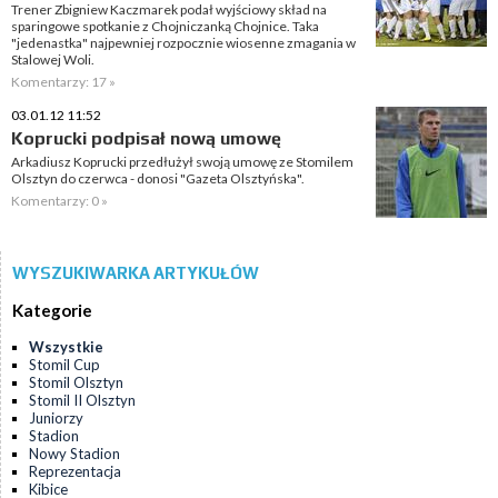
Trener Zbigniew Kaczmarek podał wyjściowy skład na
sparingowe spotkanie z Chojniczanką Chojnice. Taka
"jedenastka" najpewniej rozpocznie wiosenne zmagania w
Stalowej Woli.
Komentarzy: 17 »
03.01.12 11:52
Koprucki podpisał nową umowę
Arkadiusz Koprucki przedłużył swoją umowę ze Stomilem
Olsztyn do czerwca - donosi "Gazeta Olsztyńska".
Komentarzy: 0 »
WYSZUKIWARKA ARTYKUŁÓW
Kategorie
Wszystkie
Stomil Cup
Stomil Olsztyn
Stomil II Olsztyn
Juniorzy
Stadion
Nowy Stadion
Reprezentacja
Kibice