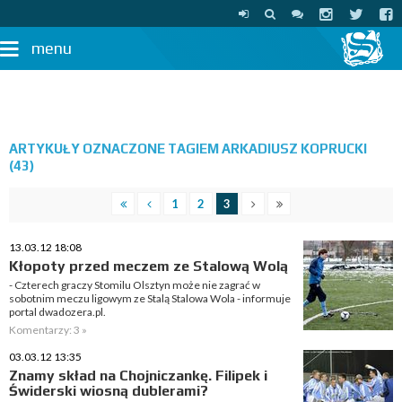
menu
ARTYKUŁY OZNACZONE TAGIEM ARKADIUSZ KOPRUCKI
(43)
1
2
3
13.03.12 18:08
Kłopoty przed meczem ze Stalową Wolą
- Czterech graczy Stomilu Olsztyn może nie zagrać w
sobotnim meczu ligowym ze Stalą Stalowa Wola - informuje
portal dwadozera.pl.
Komentarzy: 3 »
03.03.12 13:35
Znamy skład na Chojniczankę. Filipek i
Świderski wiosną dublerami?