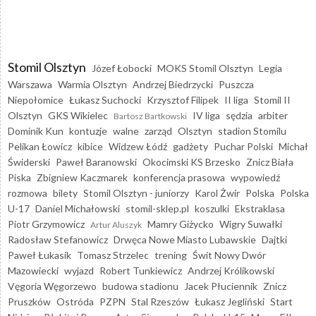
Stomil Olsztyn
Józef Łobocki
MOKS Stomil Olsztyn
Legia
Warszawa
Warmia Olsztyn
Andrzej Biedrzycki
Puszcza
Niepołomice
Łukasz Suchocki
Krzysztof Filipek
II liga
Stomil II
Olsztyn
GKS Wikielec
IV liga
sędzia
arbiter
Bartosz Bartkowski
Dominik Kun
kontuzje
walne
zarząd
Olsztyn
stadion Stomilu
Pelikan Łowicz
kibice
Widzew Łódź
gadżety
Puchar Polski
Michał
Świderski
Paweł Baranowski
Okocimski KS Brzesko
Znicz Biała
Piska
Zbigniew Kaczmarek
konferencja prasowa
wypowiedź
rozmowa
bilety
Stomil Olsztyn - juniorzy
Karol Żwir
Polska
Polska
U-17
Daniel Michałowski
stomil-sklep.pl
koszulki
Ekstraklasa
Piotr Grzymowicz
Mamry Giżycko
Wigry Suwałki
Artur Aluszyk
Radosław Stefanowicz
Drwęca Nowe Miasto Lubawskie
Dajtki
Paweł Łukasik
Tomasz Strzelec
trening
Świt Nowy Dwór
Mazowiecki
wyjazd
Robert Tunkiewicz
Andrzej Królikowski
Vęgoria Węgorzewo
budowa stadionu
Jacek Płuciennik
Znicz
Pruszków
Ostróda
PZPN
Stal Rzeszów
Łukasz Jegliński
Start