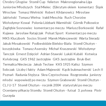
Chrobry Głogów
Stomil Cup
felieton
Makroregionalna Liga
Juniorów Młodszych
Stal Mielec
(S)krytym okiem
komentarz
Śląsk
Wrocław
Tomasz Wełnicki
Robert Kiłdanowicz
Mirosław
Jabłoński
Tomasz Wełna
Irakli Meschia
Ruch Chorzów
Wołodymyr Kowal
Polonia Lidzbark Warmiński
Górnik Polkowice
Zagłębie Sosnowiec
komentarz po meczu
Mariusz Borkowski
Rafał
Kujawa
Jarosław Ratajczak
Polsat Sport
Komentarz po meczu
MKS Kluczbork
Socios Stomil
Marek Maleszewski
Warta Sieradz
Jakub Mosakowski
Podbeskidzie Bielsko-Biała
Stomil Olsztyn -
koszykówka
Tomasz Asensky
Michał Kraszewski
Wołodymyr
Tanczyk
Ernest Dzięcioł
Adrian Stawski
Lukáš Kubáň
Kotwica
Kołobrzeg
GKS 1962 Jastrzębie
GKS Jastrzębie
Bruk-Bet
Termalica Nieciecza
Jakub Tecław
KKS 1925 Kalisz
Szymon
Sobczak
Liczby i fakty
Adam Majewski
Kącik bukmacherski
Lech II
Poznań
Radunia Stężyca
Skra Częstochowa
Rozgrzewka
juniorzy
młodsi
wypowiedź po meczu
Szymon Grabowski
Stomil Olsztyn -
CLJ U-17
Stomil Olsztyn - rocznik 2004
statystyki po meczu
Oceniamy piłkarzy Stomilu
Stomil Olsztyn - futsal
3. połowa
Piotr
Gurzęda