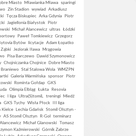
bre Miasto
Mławianka Mława
sparingi
ewo
Zin Stadion
wywiad
Arkadiusz
ki
Tęcza Biskupiec
Arka Gdynia
Piotr
cki
Jagiellonia Białystok
Piotr
ewski
Michał Alancewicz
ultras
Łódzki
portowy
Paweł Tomkiewicz
Grzegorz
Bytovia Bytów
licytacje
Adam Łopatko
 Ząbki
Jeziorak Iława
Mrągowia
wo
Pisa Barczewo
Dawid Szymonowicz
y
Chojniczanka Chojnice
Dobre Miasto
 Braniewo
Stal Stalowa Wola
WMZPN
artki
Galeria Warmińska
sponsor
Piotr
kowski
Rominta Gołdap
GKS
uda
Olimpia Elbląg
Łukta
Resovia
iec
I liga
Ultra(S)tomiL
treningi
Miedź
a
GKS Tychy
Wisła Płock
III liga
 Kielce
Lechia Gdańsk
Stomil Olsztyn -
y
AS Stomil Olsztyn
R-Gol
terminarz
Alancewicz
Michał Glanowski
Tomasz
Szymon Kaźmierowski
Górnik Zabrze
ie Lubin
Arkadiusz Czarnecki
Orange