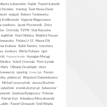
iasto Lubawskie
Dajtki
Paweł Łukasik
 Strzelec
trening
Świt Nowy Dwór
ecki
wyjazd
Robert Tunkiewicz
j Królikowski
Vęgoria Węgorzewo
 stadionu
Jacek Płuciennik
Znicz
ków
Ostróda
PZPN
Stal Rzeszów
Jegliński
Start Nidzica
Błękitni Pasym
Siemaszko
Polska U-15
Mazur Ełk
nia Kraków
Rafał Remisz
transfery
sy
konkurs
Wisła Puławy
Igor
ycki
Huragan Morąg
Polonia Pasłęk
Siedlce
Sokół Ostróda
Piotr Łysiak
 Mały
Olimpia Grudziądz
obóz
otowawczy
sparing
Pasym
Erwin Sak
kiba
plebiscyt
Wojciech Dziemidowicz
Michał Leszczyński
Janusz Bucholc
Czałpiński
stomil.olsztyn.pl
Sylwester
zewski
Zawisza Bydgoszcz
Polonia
Patryk Kun
Arkadiusz Mroczkowski
Lublin
Paweł Głowacki
Emil Wojda