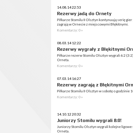
14.08.14 22:53
Rezerwy jadą do Ornety
Piłkarze Stomilu II Olsztyn kontynuują serię gie
zagrają w Ornecie z miejscowymi Błękitnymi.
Komentarzy: 0 »
08.03.14 12:22
Rezerwy wygrały z Błękitnymi Or
Piłkarze rezerw Stomilu Olsztyn wygrali 6:2 (3:2
Orneta.
Komentarzy: 0 »
07.03.14 16:27
Rezerwy zagrają z Błękitnymi Or
Piłkarze Stomilu II Olsztyn w sobotę o godzinie 1
Komentarzy: 0 »
14.10.12 20:32
Juniorzy Stomilu wygrali 8:0!
Juniorzy Stomilu Olsztyn wygrali kolejne ligowe
Orneta.