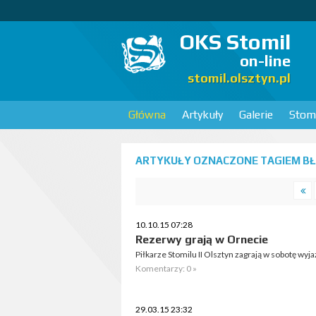
OKS Stomil
on-line
stomil.olsztyn.pl
Główna
Artykuły
Galerie
Stomi
ARTYKUŁY OZNACZONE TAGIEM BŁĘ
10.10.15 07:28
Rezerwy grają w Ornecie
Piłkarze Stomilu II Olsztyn zagrają w sobotę wy
Komentarzy: 0 »
29.03.15 23:32