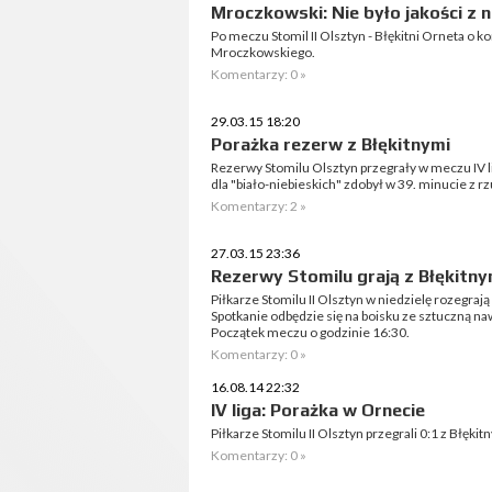
Mroczkowski: Nie było jakości z 
Po meczu Stomil II Olsztyn - Błękitni Orneta o 
Mroczkowskiego.
Komentarzy: 0 »
29.03.15 18:20
Porażka rezerw z Błękitnymi
Rezerwy Stomilu Olsztyn przegrały w meczu IV li
dla "biało-niebieskich" zdobył w 39. minucie z 
Komentarzy: 2 »
27.03.15 23:36
Rezerwy Stomilu grają z Błękitny
Piłkarze Stomilu II Olsztyn w niedzielę rozegraj
Spotkanie odbędzie się na boisku ze sztuczną naw
Początek meczu o godzinie 16:30.
Komentarzy: 0 »
16.08.14 22:32
IV liga: Porażka w Ornecie
Piłkarze Stomilu II Olsztyn przegrali 0:1 z Błęki
Komentarzy: 0 »