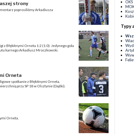
OKS 
naszej strony
MOKS
komentarz poprosiliśmy Arkadiusza
Kos
Kobi
Typy 
Wsz
Wia
Wyda
gi z Błękitnymi Orneta 1:2 (1:0). Jedynego gola
Arty
rzutu karnego Arkadiusz Mroczkowski.
Wyw
Feli
mi Orneta
ą ligowe spotkanie z Błękitnymi Orneta.
ierzchnią przy SP 18 w Olsztynie (Dajtki).
tnymi Orneta.