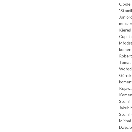
Opole
"Stomi
Junior
mecze
Kiereś
Cup
f
Młods
koment
Robert
Tomas
Wołod
Górnik
koment
Kujaw
Koment
Stomil
Jakub 
Stomil
Michał
Dzięcio