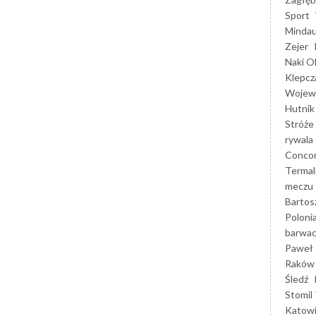
Sport
Mindau
Zejer
Naki O
Klepcz
Wojewó
Hutnik
Stróże
rywala
Concor
Termal
meczu
Bartos
Poloni
barwac
Paweł 
Raków
Śledź
Stomil 
Katow