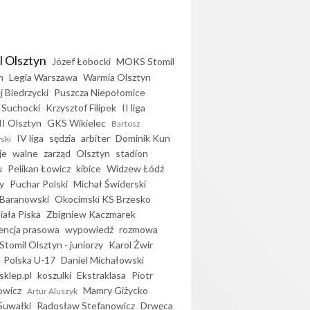
l Olsztyn
Józef Łobocki
MOKS Stomil
n
Legia Warszawa
Warmia Olsztyn
j Biedrzycki
Puszcza Niepołomice
 Suchocki
Krzysztof Filipek
II liga
II Olsztyn
GKS Wikielec
Bartosz
IV liga
sędzia
arbiter
Dominik Kun
ski
je
walne
zarząd
Olsztyn
stadion
u
Pelikan Łowicz
kibice
Widzew Łódź
y
Puchar Polski
Michał Świderski
Baranowski
Okocimski KS Brzesko
iała Piska
Zbigniew Kaczmarek
encja prasowa
wypowiedź
rozmowa
Stomil Olsztyn - juniorzy
Karol Żwir
Polska U-17
Daniel Michałowski
sklep.pl
koszulki
Ekstraklasa
Piotr
owicz
Mamry Giżycko
Artur Aluszyk
Suwałki
Radosław Stefanowicz
Drwęca