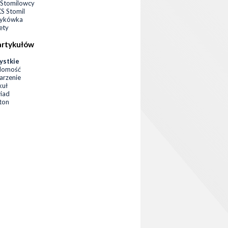
Stomilowcy
 Stomil
zykówka
ety
artykułów
ystkie
domość
rzenie
kuł
iad
eton