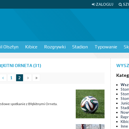
ZALOGUJ
SZ
l Olsztyn
Kibice
Rozgrywki
Stadion
Typowanie
Sk
KITNI ORNETA (31)
WYSZ
Kateg
1
2
Wsz
Stom
Stom
Stomi
Juni
jazdowe spotkanie z Błękitnymi Orneta.
Stad
Nowy
Repr
Kibi
Inne