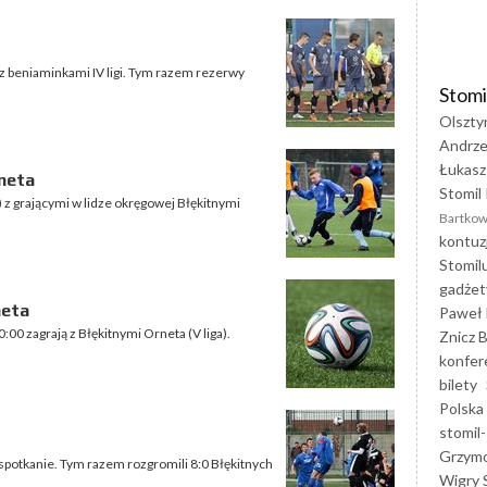
r z beniaminkami IV ligi. Tym razem rezerwy
Stomi
Olszty
Andrze
Łukasz
neta
Stomil 
) z grającymi w lidze okręgowej Błękitnymi
Bartkow
kontuz
Stomil
gadżet
neta
Paweł 
0:00 zagrają z Błękitnymi Orneta (V liga).
Znicz B
konfer
bilety
Polska
stomil-
Grzym
 spotkanie. Tym razem rozgromili 8:0 Błękitnych
Wigry 