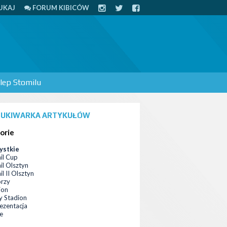
UKAJ
FORUM KIBICÓW
lep Stomilu
UKIWARKA ARTYKUŁÓW
orie
ystkie
il Cup
il Olsztyn
l II Olsztyn
orzy
ion
 Stadion
ezentacja
ce