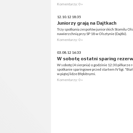
Komentarzy: 0 »
12.10.12 18:35
Juniorzy grają na Dajtkach
Trzy spotkania zespołów juniorskich Stomilu Ols
nawierzchnią przy SP 18 w Olsztynie (Dajtki).
Komentarzy: 0 »
03.08.12 16:33
W sobotę ostatni sparing rezer
W sobotę (4 sierpnia) o godzinie 12:30 piłkarze 
spotkanie sparingowe przed startem IV ligi. "Bia
w piątej lidze Błękitnymi.
Komentarzy: 0 »