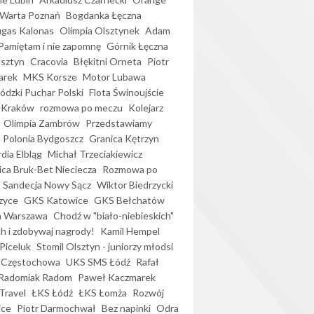
Warta Poznań
Bogdanka Łęczna
gas Kalonas
Olimpia Olsztynek
Adam
Pamiętam i nie zapomnę
Górnik Łęczna
lsztyn
Cracovia
Błękitni Orneta
Piotr
arek
MKS Korsze
Motor Lubawa
dzki Puchar Polski
Flota Świnoujście
 Kraków
rozmowa po meczu
Kolejarz
Olimpia Zambrów
Przedstawiamy
Polonia Bydgoszcz
Granica Kętrzyn
dia Elbląg
Michał Trzeciakiewicz
ica Bruk-Bet Nieciecza
Rozmowa po
Sandecja Nowy Sącz
Wiktor Biedrzycki
zyce
GKS Katowice
GKS Bełchatów
a Warszawa
Chodź w "biało-niebieskich"
h i zdobywaj nagrody!
Kamil Hempel
Piceluk
Stomil Olsztyn - juniorzy młodsi
 Częstochowa
UKS SMS Łódź
Rafał
Radomiak Radom
Paweł Kaczmarek
Travel
ŁKS Łódź
ŁKS Łomża
Rozwój
ice
Piotr Darmochwał
Bez napinki
Odra