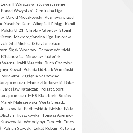
Legia II Warszawa
stowarzyszenie
l Ponad Wszystko"
Centralna Liga
ów
Dawid Mieczkowski
Rozmowa przed
m
Yasuhiro Katō
Olimpia II Elbląg
Kamil
Polska U-21
Chrobry Głogów
Stomil
elieton
Makroregionalna Liga Juniorów
zych
Stal Mielec
(S)krytym okiem
arz
Śląsk Wrocław
Tomasz Wełnicki
 Kiłdanowicz
Mirosław Jabłoński
z Wełna
Irakli Meschia
Ruch Chorzów
ymyr Kowal
Polonia Lidzbark Warmiński
 Polkowice
Zagłębie Sosnowiec
arz po meczu
Mariusz Borkowski
Rafał
a
Jarosław Ratajczak
Polsat Sport
arz po meczu
MKS Kluczbork
Socios
Marek Maleszewski
Warta Sieradz
Mosakowski
Podbeskidzie Bielsko-Biała
 Olsztyn - koszykówka
Tomasz Asensky
 Kraszewski
Wołodymyr Tanczyk
Ernest
ł
Adrian Stawski
Lukáš Kubáň
Kotwica