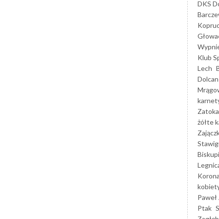
DKS Do
Barcz
Kopruc
Głowa
Wypni
Klub S
Lech
Dolcan
Mrągo
karnet
Zatoka
żółte k
Zającz
Stawig
Biskup
Legnic
Korona
kobiet
Paweł 
Ptak
Zagłęb