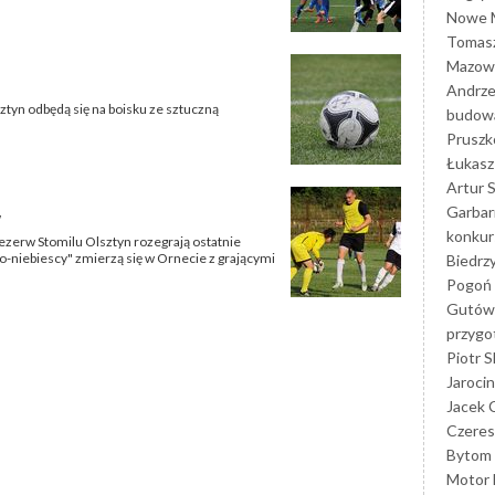
Nowe M
Tomasz
Mazowi
Andrze
ztyn odbędą się na boisku ze sztuczną
budowa
Prusz
Łukasz 
Artur 
Garbar
w
konkur
rezerw Stomilu Olsztyn rozegrają ostatnie
ło-niebiescy" zmierzą się w Ornecie z grającymi
Biedrz
Pogoń 
Gutów
przyg
Piotr S
Jarocin
Jacek 
Czeres
Bytom
Motor 