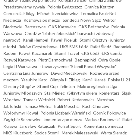
Kraków
rozmowa po meczu
Kolejarz Stróże
Olimpia Zambrów
Przedstawiamy rywala
Polonia Bydgoszcz
Granica Kętrzyn
Concordia Elbląg
Michał Trzeciakiewicz
Termalica Bruk-Bet
Nieciecza
Rozmowa po meczu
Sandecja Nowy Sącz
Wiktor
Biedrzycki
Bartoszyce
GKS Katowice
GKS Bełchatów
Polonia
Warszawa
Chodź w "biało-niebieskich" barwach i zdobywaj
nagrody!
Kamil Hempel
Paweł Piceluk
Stomil Olsztyn - juniorzy
młodsi
Raków Częstochowa
UKS SMS Łódź
Rafał Śledź
Radomiak
Radom
Paweł Kaczmarek
Stomil Travel
ŁKS Łódź
ŁKS Łomża
Rozwój Katowice
Piotr Darmochwał
Bez napinki
Odra Opole
Legia II Warszawa
stowarzyszenie "Stomil Ponad Wszystko"
Centralna Liga Juniorów
Dawid Mieczkowski
Rozmowa przed
meczem
Yasuhiro Katō
Olimpia II Elbląg
Kamil Kiereś
Polska U-21
Chrobry Głogów
Stomil Cup
felieton
Makroregionalna Liga
Juniorów Młodszych
Stal Mielec
(S)krytym okiem
komentarz
Śląsk
Wrocław
Tomasz Wełnicki
Robert Kiłdanowicz
Mirosław
Jabłoński
Tomasz Wełna
Irakli Meschia
Ruch Chorzów
Wołodymyr Kowal
Polonia Lidzbark Warmiński
Górnik Polkowice
Zagłębie Sosnowiec
komentarz po meczu
Mariusz Borkowski
Rafał
Kujawa
Jarosław Ratajczak
Polsat Sport
Komentarz po meczu
MKS Kluczbork
Socios Stomil
Marek Maleszewski
Warta Sieradz