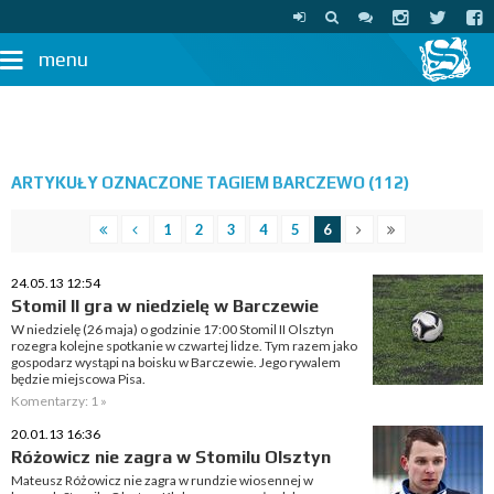
menu
ARTYKUŁY OZNACZONE TAGIEM BARCZEWO (112)
1
2
3
4
5
6
24.05.13 12:54
Stomil II gra w niedzielę w Barczewie
W niedzielę (26 maja) o godzinie 17:00 Stomil II Olsztyn
rozegra kolejne spotkanie w czwartej lidze. Tym razem jako
gospodarz wystąpi na boisku w Barczewie. Jego rywalem
będzie miejscowa Pisa.
Komentarzy: 1 »
20.01.13 16:36
Różowicz nie zagra w Stomilu Olsztyn
Mateusz Różowicz nie zagra w rundzie wiosennej w