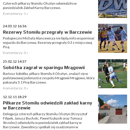
Czterech piłkarzy Stomilu Olsztyn odwiedziło w
poniedziałek Zakład Karny Barczewo.
Komentarzy: 1 »
24.03.12 16:36
Rezerwy Stomilu przegrały w Barczewie
Podopieczni Michała Alancewicza nie będą miło wspominać
wyjazdu do Barczewa. Rezerwy przegrały 0:3 z miejscową
Pisą.
Komentarzy: 0 »
25.02.12 14:37
Sobótka zagrał w sparingu Mrągowii
Bartosz Sobótka, piłkarz Stomilu II Olsztyn, znalazł się w
podstawowej jedenastce zespołu Mrągowii Mrągowo, która
pokonała 5:1 Pisę Barczewo.
Komentarzy: 0 »
12.12.11 18:29
Piłkarze Stomilu odwiedzili zakład karny
w Barczewie
Delegacja czterech piłkarzy Stomilu Olsztyn (Krzysztof
Filipek, Janusz Bucholc, Paweł Łukasik oraz Tomasz
Strzelec) odwiedziła w poniedziałek zakład karny w
Barczewie. Zawodnicy spotkali się osadzonymi w