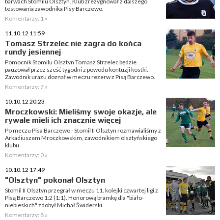
barwach Stomilu Olsztyn. Klub zrezygnował z dalszego
testowania zawodnika Pisy Barczewo.
Komentarzy: 1 »
11.10.12 11:59
Tomasz Strzelec nie zagra do końca
rundy jesiennej
Pomocnik Stomilu Olsztyn Tomasz Strzelec będzie
pauzował przez sześć tygodni z powodu kontuzji kostki.
Zawodnik urazu doznał w meczu rezerw z Pisą Barczewo.
Komentarzy: 7 »
10.10.12 20:23
Mroczkowski: Mieliśmy swoje okazje, ale
rywale mieli ich znacznie więcej
Po meczu Pisa Barczewo - Stomil II Olsztyn rozmawialiśmy z
Arkadiuszem Mroczkowskim, zawodnikiem olsztyńskiego
klubu.
Komentarzy: 0 »
10.10.12 17:49
"Olsztyn" pokonał Olsztyn
Stomil II Olsztyn przegrał w meczu 11. kolejki czwartej ligi z
Pisą Barczewo 1:2 (1:1). Honorową bramkę dla "biało-
niebieskich" zdobył Michał Świderski.
Komentarzy: 8 »