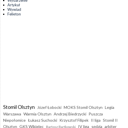
Wydarzenie
Artykuł
Wywiad
Felieton
Stomil Olsztyn
Józef Łobocki
MOKS Stomil Olsztyn
Legia
Warszawa
Warmia Olsztyn
Andrzej Biedrzycki
Puszcza
Niepołomice
Łukasz Suchocki
Krzysztof Filipek
II liga
Stomil II
Olsztyn
GKS Wikielec
IV liga
sędzia
arbiter
Bartosz Bartkowski