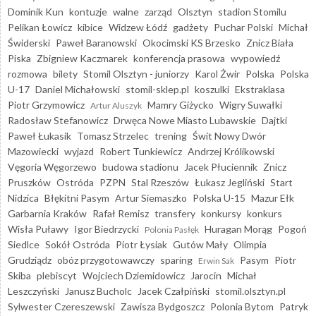
Dominik Kun
kontuzje
walne
zarząd
Olsztyn
stadion Stomilu
Pelikan Łowicz
kibice
Widzew Łódź
gadżety
Puchar Polski
Michał
Świderski
Paweł Baranowski
Okocimski KS Brzesko
Znicz Biała
Piska
Zbigniew Kaczmarek
konferencja prasowa
wypowiedź
rozmowa
bilety
Stomil Olsztyn - juniorzy
Karol Żwir
Polska
Polska
U-17
Daniel Michałowski
stomil-sklep.pl
koszulki
Ekstraklasa
Piotr Grzymowicz
Mamry Giżycko
Wigry Suwałki
Artur Aluszyk
Radosław Stefanowicz
Drwęca Nowe Miasto Lubawskie
Dajtki
Paweł Łukasik
Tomasz Strzelec
trening
Świt Nowy Dwór
Mazowiecki
wyjazd
Robert Tunkiewicz
Andrzej Królikowski
Vęgoria Węgorzewo
budowa stadionu
Jacek Płuciennik
Znicz
Pruszków
Ostróda
PZPN
Stal Rzeszów
Łukasz Jegliński
Start
Nidzica
Błękitni Pasym
Artur Siemaszko
Polska U-15
Mazur Ełk
Garbarnia Kraków
Rafał Remisz
transfery
konkursy
konkurs
Wisła Puławy
Igor Biedrzycki
Huragan Morąg
Pogoń
Polonia Pasłęk
Siedlce
Sokół Ostróda
Piotr Łysiak
Gutów Mały
Olimpia
Grudziądz
obóz przygotowawczy
sparing
Pasym
Piotr
Erwin Sak
Skiba
plebiscyt
Wojciech Dziemidowicz
Jarocin
Michał
Leszczyński
Janusz Bucholc
Jacek Czałpiński
stomil.olsztyn.pl
Sylwester Czereszewski
Zawisza Bydgoszcz
Polonia Bytom
Patryk