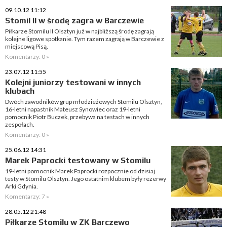
09.10.12 11:12
Stomil II w środę zagra w Barczewie
Piłkarze Stomilu II Olsztyn już w najbliższą środę zagrają
kolejne ligowe spotkanie. Tym razem zagrają w Barczewie z
miejscową Pisą.
Komentarzy: 0 »
23.07.12 11:55
Kolejni juniorzy testowani w innych
klubach
Dwóch zawodników grup młodzieżowych Stomilu Olsztyn,
16-letni napastnik Mateusz Synowiec oraz 19-letni
pomocnik Piotr Buczek, przebywa na testach w innych
zespołach.
Komentarzy: 0 »
25.06.12 14:31
Marek Paprocki testowany w Stomilu
19-letni pomocnik Marek Paprocki rozpocznie od dzisiaj
testy w Stomilu Olsztyn. Jego ostatnim klubem były rezerwy
Arki Gdynia.
Komentarzy: 7 »
28.05.12 21:48
Piłkarze Stomilu w ZK Barczewo