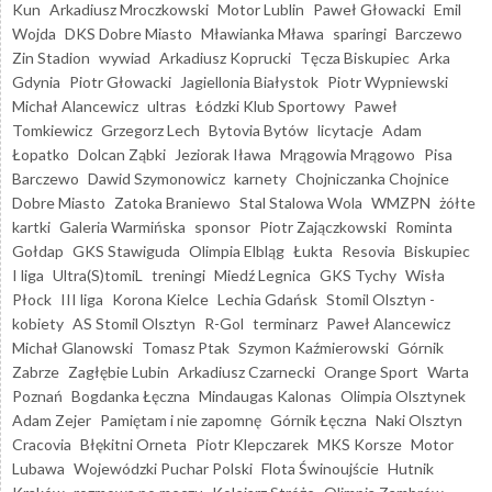
Kun
Arkadiusz Mroczkowski
Motor Lublin
Paweł Głowacki
Emil
Wojda
DKS Dobre Miasto
Mławianka Mława
sparingi
Barczewo
Zin Stadion
wywiad
Arkadiusz Koprucki
Tęcza Biskupiec
Arka
Gdynia
Piotr Głowacki
Jagiellonia Białystok
Piotr Wypniewski
Michał Alancewicz
ultras
Łódzki Klub Sportowy
Paweł
Tomkiewicz
Grzegorz Lech
Bytovia Bytów
licytacje
Adam
Łopatko
Dolcan Ząbki
Jeziorak Iława
Mrągowia Mrągowo
Pisa
Barczewo
Dawid Szymonowicz
karnety
Chojniczanka Chojnice
Dobre Miasto
Zatoka Braniewo
Stal Stalowa Wola
WMZPN
żółte
kartki
Galeria Warmińska
sponsor
Piotr Zajączkowski
Rominta
Gołdap
GKS Stawiguda
Olimpia Elbląg
Łukta
Resovia
Biskupiec
I liga
Ultra(S)tomiL
treningi
Miedź Legnica
GKS Tychy
Wisła
Płock
III liga
Korona Kielce
Lechia Gdańsk
Stomil Olsztyn -
kobiety
AS Stomil Olsztyn
R-Gol
terminarz
Paweł Alancewicz
Michał Glanowski
Tomasz Ptak
Szymon Kaźmierowski
Górnik
Zabrze
Zagłębie Lubin
Arkadiusz Czarnecki
Orange Sport
Warta
Poznań
Bogdanka Łęczna
Mindaugas Kalonas
Olimpia Olsztynek
Adam Zejer
Pamiętam i nie zapomnę
Górnik Łęczna
Naki Olsztyn
Cracovia
Błękitni Orneta
Piotr Klepczarek
MKS Korsze
Motor
Lubawa
Wojewódzki Puchar Polski
Flota Świnoujście
Hutnik