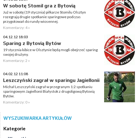
W sobotę Stomil gra z Bytovią
Już w sobotę (19 stycznia) piłkarze Stomilu Olsztyn
rozegrają drugie spotkanie sparingowe podczas
przygotowań do rundy wiosennej.
Komentarzy: 4 »
04.12.12 18:03
Sparing z Bytovią Bytów
19 stycznia kibice w Olsztynie będą mogli obejrzeć sparing
swojej drużyny.
Komentarzy: 2 »
04.02.12 11:08
Leszczyński zagrał w sparingu Jagiellonii
Michał Leszczyński zagrał w przegranym 1:2 spotkaniu
sparingowym Jagiellonii Białystok z drugoligową Bytovią
Bytów.
Komentarzy: 0 »
WYSZUKIWARKA ARTYKUŁÓW
Kategorie