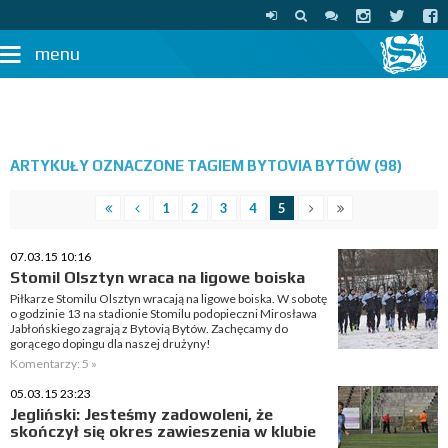
menu
ARTYKUŁY OZNACZONE TAGIEM BYTOVIA BYTÓW (98)
1
2
3
4
5
07.03.15 10:16
Stomil Olsztyn wraca na ligowe boiska
Piłkarze Stomilu Olsztyn wracają na ligowe boiska. W sobotę
o godzinie 13 na stadionie Stomilu podopieczni Mirosława
Jabłońskiego zagrają z Bytovią Bytów. Zachęcamy do
gorącego dopingu dla naszej drużyny!
Komentarzy: 5 »
05.03.15 23:23
Jegliński: Jesteśmy zadowoleni, że
skończył się okres zawieszenia w klubie