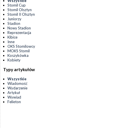
Wszystkie
Stomil Cup
Stomil Olsztyn
Stomil II Olsztyn
Juniorzy
Stadion
Nowy Stadion
Reprezentacja
Kibice
Inne
OKS Stomilowcy
MOKS Stomil
Koszykówka
Kobiety
Typy artykułów
Wszystkie
Wiadomość
Wydarzenie
Artykuł
Wywiad
Felieton