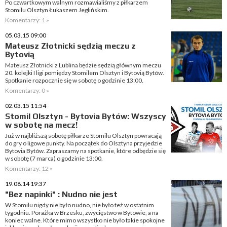
Po czwartkowym walnym rozmawialiśmy z piłkarzem
Stomilu Olsztyn Łukaszem Jeglińskim.
Komentarzy: 1 »
05.03.15 09:00
Mateusz Złotnicki sędzią meczu z
Bytovią
Mateusz Złotnicki z Lublina będzie sędzią głównym meczu
20. kolejki I ligi pomiędzy Stomilem Olsztyn i Bytovią Bytów.
Spotkanie rozpocznie się w sobotę o godzinie 13:00.
Komentarzy: 0 »
02.03.15 11:54
Stomil Olsztyn - Bytovia Bytów: Wszyscy
w sobotę na mecz!
Już w najbliższą sobotę piłkarze Stomilu Olsztyn powracają
do gry o ligowe punkty. Na początek do Olsztyna przyjedzie
Bytovia Bytów. Zapraszamy na spotkanie, które odbędzie się
w sobotę (7 marca) o godzinie 13:00.
Komentarzy: 12 »
19.08.14 19:37
"Bez napinki" : Nudno nie jest
W Stomilu nigdy nie było nudno, nie było też w ostatnim
tygodniu. Porażka w Brzesku, zwycięstwo w Bytowie, a na
koniec walne. Które mimo wszystko nie było takie spokojne