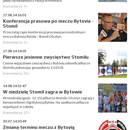
jakby się wydawało z relacji w mediach.
Komentarzy: 9 »
17.08.14 16:01
Konferencja prasowa po meczu Bytovia -
Stomil
Przeczytaj zapis konferencji prasowej po niedzielnym
meczu Bytovia Bytów - Stomil Olsztyn.
Komentarzy: 0 »
17.08.14 14:05
Pierwsze jesienne zwycięstwo Stomilu
Cenne wyjazdowe zwycięstwo z Bytovią odnieśli piłkarze
Stomilu pokonując gospodarzy 1:0 (0:0).
Komentarzy: 36 »
14.08.14 22:47
W niedzielę Stomil zagra w Bytowie
W niedzielę (godz. 12:15) piłkarze Stomilu Olsztyn zagrają z
beniaminkiem I ligi Bytovią Bytów. Na spotkanie piłkarze
wyjadą już w sobotę.
Komentarzy: 25 »
30.07.14 20:49
Zmiana terminu meczu z Bytovią