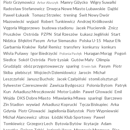
Piotr Grzymowicz
Mamry Giżycko
Wigry Suwałki
Artur Aluszyk
Radosław Stefanowicz
Drwęca Nowe Miasto Lubawskie
Dajtki
Paweł Łukasik
Tomasz Strzelec
trening
Świt Nowy Dwór
Mazowiecki
wyjazd
Robert Tunkiewicz
Andrzej Królikowski
Vęgoria Węgorzewo
budowa stadionu
Jacek Płuciennik
Znicz
Pruszków
Ostróda
PZPN
Stal Rzeszów
Łukasz Jegliński
Start
Nidzica
Błękitni Pasym
Artur Siemaszko
Polska U-15
Mazur Ełk
Garbarnia Kraków
Rafał Remisz
transfery
konkursy
konkurs
Wisła Puławy
Igor Biedrzycki
Huragan Morąg
Pogoń
Polonia Pasłęk
Siedlce
Sokół Ostróda
Piotr Łysiak
Gutów Mały
Olimpia
Grudziądz
obóz przygotowawczy
sparing
Pasym
Piotr
Erwin Sak
Skiba
plebiscyt
Wojciech Dziemidowicz
Jarocin
Michał
Leszczyński
Janusz Bucholc
Jacek Czałpiński
stomil.olsztyn.pl
Sylwester Czereszewski
Zawisza Bydgoszcz
Polonia Bytom
Patryk
Kun
Arkadiusz Mroczkowski
Motor Lublin
Paweł Głowacki
Emil
Wojda
DKS Dobre Miasto
Mławianka Mława
sparingi
Barczewo
Zin Stadion
wywiad
Arkadiusz Koprucki
Tęcza Biskupiec
Arka
Gdynia
Piotr Głowacki
Jagiellonia Białystok
Piotr Wypniewski
Michał Alancewicz
ultras
Łódzki Klub Sportowy
Paweł
Tomkiewicz
Grzegorz Lech
Bytovia Bytów
licytacje
Adam
Łopatko
Dolcan Ząbki
Jeziorak Iława
Mrągowia Mrągowo
Pisa