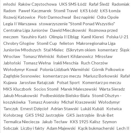
młodsi
Raków Częstochowa
UKS SMS Łódź
Rafał Śledź
Radomiak
Radom
Paweł Kaczmarek
Stomil Travel
ŁKS Łódź
ŁKS Łomża
Rozwój Katowice
Piotr Darmochwał
Bez napinki
Odra Opole
Legia II Warszawa
stowarzyszenie "Stomil Ponad Wszystko"
Centralna Liga Juniorów
Dawid Mieczkowski
Rozmowa przed
meczem
Yasuhiro Katō
Olimpia II Elbląg
Kamil Kiereś
Polska U-21
Chrobry Głogów
Stomil Cup
felieton
Makroregionalna Liga
Juniorów Młodszych
Stal Mielec
(S)krytym okiem
komentarz
Śląsk
Wrocław
Tomasz Wełnicki
Robert Kiłdanowicz
Mirosław
Jabłoński
Tomasz Wełna
Irakli Meschia
Ruch Chorzów
Wołodymyr Kowal
Polonia Lidzbark Warmiński
Górnik Polkowice
Zagłębie Sosnowiec
komentarz po meczu
Mariusz Borkowski
Rafał
Kujawa
Jarosław Ratajczak
Polsat Sport
Komentarz po meczu
MKS Kluczbork
Socios Stomil
Marek Maleszewski
Warta Sieradz
Jakub Mosakowski
Podbeskidzie Bielsko-Biała
Stomil Olsztyn -
koszykówka
Tomasz Asensky
Michał Kraszewski
Wołodymyr
Tanczyk
Ernest Dzięcioł
Adrian Stawski
Lukáš Kubáň
Kotwica
Kołobrzeg
GKS 1962 Jastrzębie
GKS Jastrzębie
Bruk-Bet
Termalica Nieciecza
Jakub Tecław
KKS 1925 Kalisz
Szymon
Sobczak
Liczby i fakty
Adam Majewski
Kącik bukmacherski
Lech II