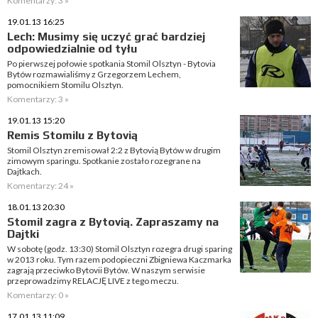
Komentarzy: 3 »
19.01.13 16:25
Lech: Musimy się uczyć grać bardziej
odpowiedzialnie od tyłu
Po pierwszej połowie spotkania Stomil Olsztyn - Bytovia
Bytów rozmawialiśmy z Grzegorzem Lechem,
pomocnikiem Stomilu Olsztyn.
Komentarzy: 3 »
19.01.13 15:20
Remis Stomilu z Bytovią
Stomil Olsztyn zremisował 2:2 z Bytovią Bytów w drugim
zimowym sparingu. Spotkanie zostało rozegrane na
Dajtkach.
Komentarzy: 24 »
18.01.13 20:30
Stomil zagra z Bytovią. Zapraszamy na
Dajtki
W sobotę (godz. 13:30) Stomil Olsztyn rozegra drugi sparing
w 2013 roku. Tym razem podopieczni Zbigniewa Kaczmarka
zagrają przeciwko Bytovii Bytów. W naszym serwisie
przeprowadzimy RELACJĘ LIVE z tego meczu.
Komentarzy: 0 »
17.01.13 11:09