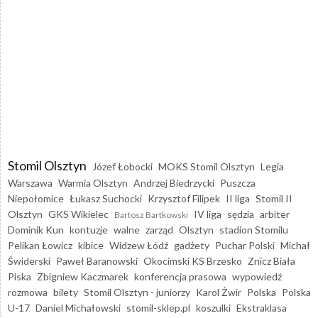
Stomil Olsztyn
Józef Łobocki
MOKS Stomil Olsztyn
Legia
Warszawa
Warmia Olsztyn
Andrzej Biedrzycki
Puszcza
Niepołomice
Łukasz Suchocki
Krzysztof Filipek
II liga
Stomil II
Olsztyn
GKS Wikielec
IV liga
sędzia
arbiter
Bartosz Bartkowski
Dominik Kun
kontuzje
walne
zarząd
Olsztyn
stadion Stomilu
Pelikan Łowicz
kibice
Widzew Łódź
gadżety
Puchar Polski
Michał
Świderski
Paweł Baranowski
Okocimski KS Brzesko
Znicz Biała
Piska
Zbigniew Kaczmarek
konferencja prasowa
wypowiedź
rozmowa
bilety
Stomil Olsztyn - juniorzy
Karol Żwir
Polska
Polska
U-17
Daniel Michałowski
stomil-sklep.pl
koszulki
Ekstraklasa