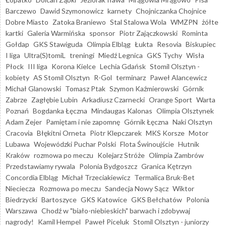
Barczewo
Dawid Szymonowicz
karnety
Chojniczanka Chojnice
Dobre Miasto
Zatoka Braniewo
Stal Stalowa Wola
WMZPN
żółte
kartki
Galeria Warmińska
sponsor
Piotr Zajączkowski
Rominta
Gołdap
GKS Stawiguda
Olimpia Elbląg
Łukta
Resovia
Biskupiec
I liga
Ultra(S)tomiL
treningi
Miedź Legnica
GKS Tychy
Wisła
Płock
III liga
Korona Kielce
Lechia Gdańsk
Stomil Olsztyn -
kobiety
AS Stomil Olsztyn
R-Gol
terminarz
Paweł Alancewicz
Michał Glanowski
Tomasz Ptak
Szymon Kaźmierowski
Górnik
Zabrze
Zagłębie Lubin
Arkadiusz Czarnecki
Orange Sport
Warta
Poznań
Bogdanka Łęczna
Mindaugas Kalonas
Olimpia Olsztynek
Adam Zejer
Pamiętam i nie zapomnę
Górnik Łęczna
Naki Olsztyn
Cracovia
Błękitni Orneta
Piotr Klepczarek
MKS Korsze
Motor
Lubawa
Wojewódzki Puchar Polski
Flota Świnoujście
Hutnik
Kraków
rozmowa po meczu
Kolejarz Stróże
Olimpia Zambrów
Przedstawiamy rywala
Polonia Bydgoszcz
Granica Kętrzyn
Concordia Elbląg
Michał Trzeciakiewicz
Termalica Bruk-Bet
Nieciecza
Rozmowa po meczu
Sandecja Nowy Sącz
Wiktor
Biedrzycki
Bartoszyce
GKS Katowice
GKS Bełchatów
Polonia
Warszawa
Chodź w "biało-niebieskich" barwach i zdobywaj
nagrody!
Kamil Hempel
Paweł Piceluk
Stomil Olsztyn - juniorzy