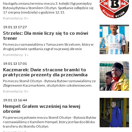
Nastąpiła zmiana terminu meczu 3. kolejki I ligi pomiędzy
Bytovią Bytów a Stomilem Olsztyn. Spotkanie odbędzie się
17 sierpnia (niedziela) o godzinie 12:15.
Komentarzy: 0 »
19.01.13 17:27
Strzelec: Dla mnie liczy się to co mówi
trener
Po meczu rozmawialiśmy z Tomaszem Strzelcem, który w
drugiej połowie spotkania zagrał na prawej obronie
Komentarzy: 1 »
19.01.13 17:01
Kaczmarek: Dwie stracone bramki to
praktycznie prezenty dla przeciwnika
Po meczu Stomil Olsztyn - Bytovia Bytów rozmawialiśmy ze
Zbigniewem Kaczmarkiem, olsztyńskim szkoleniowcem.
Komentarzy: 0 »
19.01.13 16:44
Hempel: Grałem wcześniej na lewej
obronie
Po pierwszej połowie meczu Stomil Olsztyn - Bytovia Bytów
rozmawialiśmy z Kamilem Hempel, który jest bardzo blisko
transferu do Stomilu Olsztyn.