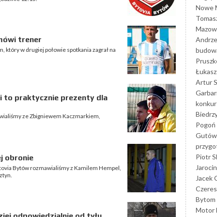
Nowe M
Tomasz
Mazowi
 mówi trener
Andrze
budowa
który w drugiej połowie spotkania zagrał na
Prusz
Łukasz 
Artur 
Garbar
 to praktycznie prezenty dla
konkur
Biedrz
awialiśmy ze Zbigniewem Kaczmarkiem,
Pogoń 
Gutów
przyg
Piotr S
j obronie
Jarocin
ytovia Bytów rozmawialiśmy z Kamilem Hempel,
ztyn.
Jacek 
Czeres
Bytom
Motor 
ziej odpowiedzialnie od tyłu