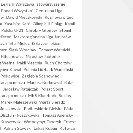
Legia II Warszawa
stowarzyszenie
l Ponad Wszystko"
Centralna Liga
ów
Dawid Mieczkowski
Rozmowa przed
m
Yasuhiro Katō
Olimpia II Elbląg
Kamil
Polska U-21
Chrobry Głogów
Stomil
elieton
Makroregionalna Liga Juniorów
zych
Stal Mielec
(S)krytym okiem
arz
Śląsk Wrocław
Tomasz Wełnicki
 Kiłdanowicz
Mirosław Jabłoński
z Wełna
Irakli Meschia
Ruch Chorzów
ymyr Kowal
Polonia Lidzbark Warmiński
 Polkowice
Zagłębie Sosnowiec
arz po meczu
Mariusz Borkowski
Rafał
a
Jarosław Ratajczak
Polsat Sport
arz po meczu
MKS Kluczbork
Socios
Marek Maleszewski
Warta Sieradz
Mosakowski
Podbeskidzie Bielsko-Biała
 Olsztyn - koszykówka
Tomasz Asensky
 Kraszewski
Wołodymyr Tanczyk
Ernest
ł
Adrian Stawski
Lukáš Kubáň
Kotwica