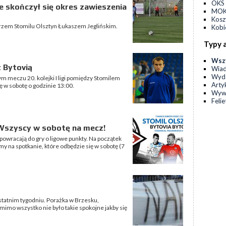
OKS 
że skończył się okres zawieszenia
MOKS
Kos
rzem Stomilu Olsztyn Łukaszem Jeglińskim.
Kobi
Typy 
Wsz
 Bytovią
Wia
Wyda
ym meczu 20. kolejki I ligi pomiędzy Stomilem
Arty
ę w sobotę o godzinie 13:00.
Wyw
Feli
 Wszyscy w sobotę na mecz!
 powracają do gry o ligowe punkty. Na początek
y na spotkanie, które odbędzie się w sobotę (7
ostatnim tygodniu. Porażka w Brzesku,
mimo wszystko nie było takie spokojne jakby się