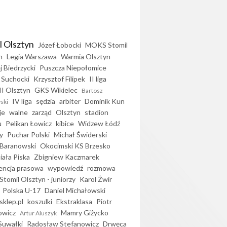
l Olsztyn
Józef Łobocki
MOKS Stomil
n
Legia Warszawa
Warmia Olsztyn
j Biedrzycki
Puszcza Niepołomice
 Suchocki
Krzysztof Filipek
II liga
II Olsztyn
GKS Wikielec
Bartosz
IV liga
sędzia
arbiter
Dominik Kun
ski
je
walne
zarząd
Olsztyn
stadion
u
Pelikan Łowicz
kibice
Widzew Łódź
y
Puchar Polski
Michał Świderski
Baranowski
Okocimski KS Brzesko
iała Piska
Zbigniew Kaczmarek
encja prasowa
wypowiedź
rozmowa
Stomil Olsztyn - juniorzy
Karol Żwir
Polska U-17
Daniel Michałowski
sklep.pl
koszulki
Ekstraklasa
Piotr
owicz
Mamry Giżycko
Artur Aluszyk
Suwałki
Radosław Stefanowicz
Drwęca