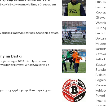
DKS Do
 - Bytovia Bytów rozmawialiśmy z Grzegorzem
Barcz
Kopruc
Głowa
Wypni
Klub S
Lech
 w drugim zimowym sparingu. Spotkanie zostało
Dolcan
Mrągo
karnet
Zatoka
my na Dajtki
żółte k
drugi sparing w 2013 roku. Tym razem
Zającz
iwko Bytovii Bytów. W naszym serwisie
Stawig
Biskup
Legnic
Korona
kobiet
ztyn rozegrają drugie spotkanie sparingowe
Paweł 
Ptak
Zagłęb