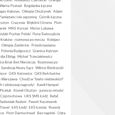
Warta Poznań
Bogdanka Łęczna
gas Kalonas
Olimpia Olsztynek
Adam
Pamiętam i nie zapomnę
Górnik Łęczna
lsztyn
Cracovia
Błękitni Orneta
Piotr
arek
MKS Korsze
Motor Lubawa
dzki Puchar Polski
Flota Świnoujście
 Kraków
rozmowa po meczu
Kolejarz
Olimpia Zambrów
Przedstawiamy
Polonia Bydgoszcz
Granica Kętrzyn
dia Elbląg
Michał Trzeciakiewicz
ica Bruk-Bet Nieciecza
Rozmowa po
Sandecja Nowy Sącz
Wiktor Biedrzycki
zyce
GKS Katowice
GKS Bełchatów
a Warszawa
Chodź w "biało-niebieskich"
h i zdobywaj nagrody!
Kamil Hempel
Piceluk
Stomil Olsztyn - juniorzy młodsi
 Częstochowa
UKS SMS Łódź
Rafał
Radomiak Radom
Paweł Kaczmarek
Travel
ŁKS Łódź
ŁKS Łomża
Rozwój
ice
Piotr Darmochwał
Bez napinki
Odra