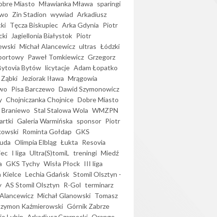
bre Miasto
Mławianka Mława
sparingi
ewo
Zin Stadion
wywiad
Arkadiusz
ki
Tęcza Biskupiec
Arka Gdynia
Piotr
cki
Jagiellonia Białystok
Piotr
ewski
Michał Alancewicz
ultras
Łódzki
portowy
Paweł Tomkiewicz
Grzegorz
Bytovia Bytów
licytacje
Adam Łopatko
 Ząbki
Jeziorak Iława
Mrągowia
wo
Pisa Barczewo
Dawid Szymonowicz
y
Chojniczanka Chojnice
Dobre Miasto
 Braniewo
Stal Stalowa Wola
WMZPN
artki
Galeria Warmińska
sponsor
Piotr
kowski
Rominta Gołdap
GKS
uda
Olimpia Elbląg
Łukta
Resovia
iec
I liga
Ultra(S)tomiL
treningi
Miedź
a
GKS Tychy
Wisła Płock
III liga
 Kielce
Lechia Gdańsk
Stomil Olsztyn -
y
AS Stomil Olsztyn
R-Gol
terminarz
Alancewicz
Michał Glanowski
Tomasz
Szymon Kaźmierowski
Górnik Zabrze
ie Lubin
Arkadiusz Czarnecki
Orange