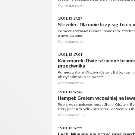
Komentarzy: 0 »
19.01.13 17:27
Strzelec: Dla mnie liczy się to co
Po meczu rozmawialiśmy z Tomaszem Strzelcem, 
prawej obronie
Komentarzy: 1 »
19.01.13 17:01
Kaczmarek: Dwie stracone bramki
przeciwnika
Po meczu Stomil Olsztyn - Bytovia Bytów rozm
olsztyńskim szkoleniowcem.
Komentarzy: 0 »
19.01.13 16:44
Hempel: Grałem wcześniej na lewe
Po pierwszej połowie meczu Stomil Olsztyn - B
który jest bardzo blisko transferu do Stomilu Ols
Komentarzy: 3 »
19.01.13 16:25
Lech: Musimy się uczyć grać bard