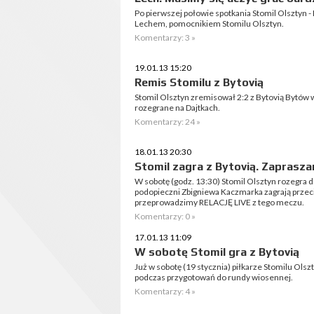
Po pierwszej połowie spotkania Stomil Olsztyn
Lechem, pomocnikiem Stomilu Olsztyn.
Komentarzy: 3 »
19.01.13 15:20
Remis Stomilu z Bytovią
Stomil Olsztyn zremisował 2:2 z Bytovią Bytów
rozegrane na Dajtkach.
Komentarzy: 24 »
18.01.13 20:30
Stomil zagra z Bytovią. Zaprasza
W sobotę (godz. 13:30) Stomil Olsztyn rozegra 
podopieczni Zbigniewa Kaczmarka zagrają przec
przeprowadzimy RELACJĘ LIVE z tego meczu.
Komentarzy: 0 »
17.01.13 11:09
W sobotę Stomil gra z Bytovią
Już w sobotę (19 stycznia) piłkarze Stomilu Ols
podczas przygotowań do rundy wiosennej.
Komentarzy: 4 »