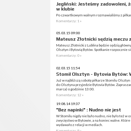
Jegliński: Jesteśmy zadowoleni, 
w klubie
Po czwartkowym walnym rozmawialiśmy z piłka
Komentarzy: 1 »
05.03.15 09:00
Mateusz Złotnicki sędzią meczu z
Mateusz Złotnicki z Lublina będzie sędzią główn
Olsztyn i Bytovią Bytów. Spotkanie rozpocznie si
Komentarzy: 0 »
02.03.15 11:54
Stomil Olsztyn - Bytovia Bytów:
Już w najbliższą sobotę piłkarze Stomilu Olsztyn
do Olsztyna przyjedzie Bytovia Bytów. Zapraszam
marca) o godzinie 13:00.
Komentarzy: 12 »
19.08.14 19:37
"Bez napinki" : Nudno nie jest
W Stomilu nigdy nie było nudno, nie było też w 
zwycięstwo w Bytowie, a na koniec walne. Które 
wydawało z relacji w mediach.
Komentarzy: 9 »