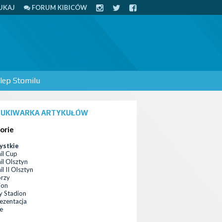
UKAJ
FORUM KIBICÓW
lep Stomilu
UKIWARKA ARTYKUŁÓW
orie
ystkie
il Cup
il Olsztyn
l II Olsztyn
orzy
ion
 Stadion
ezentacja
ce