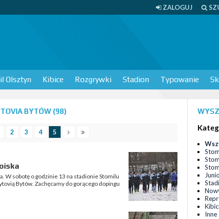
ZALOGUJ
SZ
l Olsztyn
Kibice
Rozgrywki
Stadion
Typowanie
Sk
TOVIA BYTÓW (98)
WYSZ
Kateg
2
3
4
5
Wsz
Stom
Stom
oiska
Stomi
Juni
a. W sobotę o godzinie 13 na stadionie Stomilu
Stad
Bytovią Bytów. Zachęcamy do gorącego dopingu
Nowy
Repr
Kibi
Inne