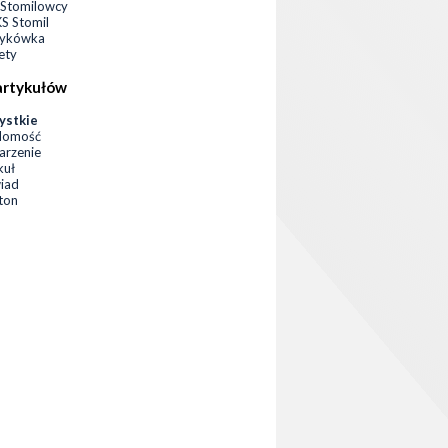
Stomilowcy
 Stomil
zykówka
ety
artykułów
ystkie
domość
rzenie
kuł
iad
eton