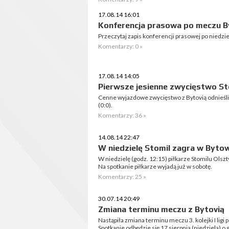
17.08.14 16:01
Konferencja prasowa po meczu By
Przeczytaj zapis konferencji prasowej po niedzi
Komentarzy: 0 »
17.08.14 14:05
Pierwsze jesienne zwycięstwo St
Cenne wyjazdowe zwycięstwo z Bytovią odnieśli 
(0:0).
Komentarzy: 36 »
14.08.14 22:47
W niedzielę Stomil zagra w Byto
W niedzielę (godz. 12:15) piłkarze Stomilu Olszt
Na spotkanie piłkarze wyjadą już w sobotę.
Komentarzy: 25 »
30.07.14 20:49
Zmiana terminu meczu z Bytovią
Nastąpiła zmiana terminu meczu 3. kolejki I lig
Spotkanie odbędzie się 17 sierpnia (niedziela) o 