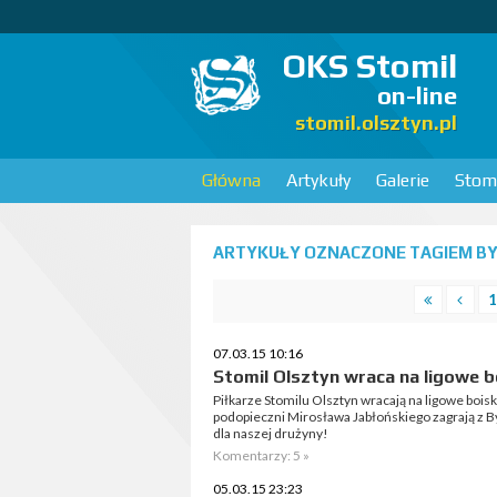
OKS Stomil
on-line
stomil.olsztyn.pl
Główna
Artykuły
Galerie
Stomi
ARTYKUŁY OZNACZONE TAGIEM BY
1
07.03.15 10:16
Stomil Olsztyn wraca na ligowe b
Piłkarze Stomilu Olsztyn wracają na ligowe boisk
podopieczni Mirosława Jabłońskiego zagrają z 
dla naszej drużyny!
Komentarzy: 5 »
05.03.15 23:23