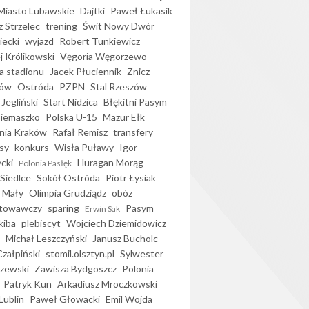
iasto Lubawskie
Dajtki
Paweł Łukasik
 Strzelec
trening
Świt Nowy Dwór
ecki
wyjazd
Robert Tunkiewicz
j Królikowski
Vęgoria Węgorzewo
 stadionu
Jacek Płuciennik
Znicz
ków
Ostróda
PZPN
Stal Rzeszów
Jegliński
Start Nidzica
Błękitni Pasym
Siemaszko
Polska U-15
Mazur Ełk
nia Kraków
Rafał Remisz
transfery
sy
konkurs
Wisła Puławy
Igor
ycki
Huragan Morąg
Polonia Pasłęk
Siedlce
Sokół Ostróda
Piotr Łysiak
 Mały
Olimpia Grudziądz
obóz
otowawczy
sparing
Pasym
Erwin Sak
kiba
plebiscyt
Wojciech Dziemidowicz
Michał Leszczyński
Janusz Bucholc
Czałpiński
stomil.olsztyn.pl
Sylwester
zewski
Zawisza Bydgoszcz
Polonia
Patryk Kun
Arkadiusz Mroczkowski
Lublin
Paweł Głowacki
Emil Wojda