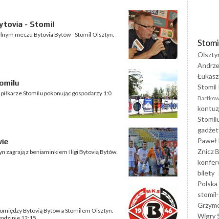
tovia - Stomil
elnym meczu Bytovia Bytów - Stomil Olsztyn.
Stomi
Olszty
Andrze
Łukasz
omilu
Stomil 
piłkarze Stomilu pokonując gospodarzy 1:0
Bartkow
kontuz
Stomil
gadżet
Paweł 
wie
Znicz B
yn zagrają z beniaminkiem I ligi Bytovią Bytów.
konfer
bilety
Polska
stomil-
Grzym
i pomiędzy Bytovią Bytów a Stomilem Olsztyn.
Wigry 
godzinie 12:15.