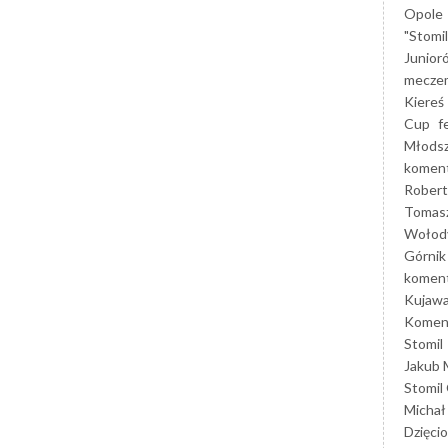
Opole
"Stomi
Junior
mecze
Kiereś
Cup
f
Młods
koment
Robert
Tomas
Wołod
Górnik
koment
Kujaw
Koment
Stomil
Jakub 
Stomil
Michał
Dzięcio