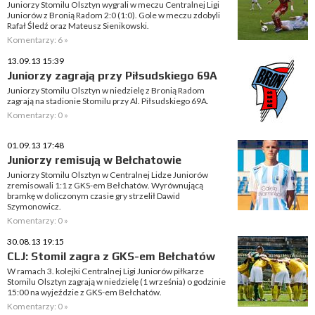
Juniorzy Stomilu Olsztyn wygrali w meczu Centralnej Ligi
Juniorów z Bronią Radom 2:0 (1:0). Gole w meczu zdobyli
Rafał Śledź oraz Mateusz Sienikowski.
Komentarzy: 6 »
13.09.13 15:39
Juniorzy zagrają przy Piłsudskiego 69A
Juniorzy Stomilu Olsztyn w niedzielę z Bronią Radom
zagrają na stadionie Stomilu przy Al. Piłsudskiego 69A.
Komentarzy: 0 »
01.09.13 17:48
Juniorzy remisują w Bełchatowie
Juniorzy Stomilu Olsztyn w Centralnej Lidze Juniorów
zremisowali 1:1 z GKS-em Bełchatów. Wyrównującą
bramkę w doliczonym czasie gry strzelił Dawid
Szymonowicz.
Komentarzy: 0 »
30.08.13 19:15
CLJ: Stomil zagra z GKS-em Bełchatów
W ramach 3. kolejki Centralnej Ligi Juniorów piłkarze
Stomilu Olsztyn zagrają w niedzielę (1 września) o godzinie
15:00 na wyjeździe z GKS-em Bełchatów.
Komentarzy: 0 »