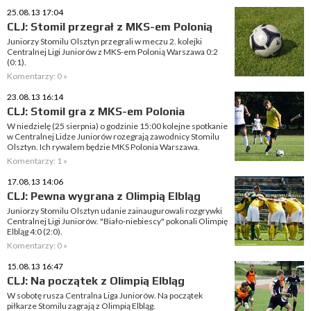
25.08.13 17:04
CLJ: Stomil przegrał z MKS-em Polonią
Juniorzy Stomilu Olsztyn przegrali w meczu 2. kolejki
Centralnej Ligi Juniorów z MKS-em Polonią Warszawa 0:2
(0:1).
Komentarzy: 0 »
23.08.13 16:14
CLJ: Stomil gra z MKS-em Polonia
W niedzielę (25 sierpnia) o godzinie 15:00 kolejne spotkanie
w Centralnej Lidze Juniorów rozegrają zawodnicy Stomilu
Olsztyn. Ich rywalem będzie MKS Polonia Warszawa.
Komentarzy: 1 »
17.08.13 14:06
CLJ: Pewna wygrana z Olimpią Elbląg
Juniorzy Stomilu Olsztyn udanie zainaugurowali rozgrywki
Centralnej Ligi Juniorów. "Biało-niebiescy" pokonali Olimpię
Elbląg 4:0 (2:0).
Komentarzy: 0 »
15.08.13 16:47
CLJ: Na początek z Olimpią Elbląg
W sobotę rusza Centralna Liga Juniorów. Na początek
piłkarze Stomilu zagrają z Olimpią Elbląg.