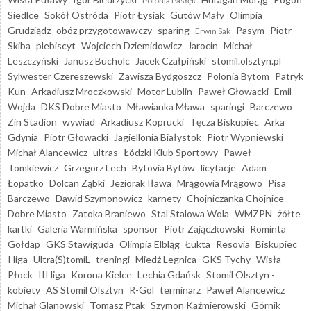
Polonia Pasłęk
Siedlce
Sokół Ostróda
Piotr Łysiak
Gutów Mały
Olimpia
Grudziądz
obóz przygotowawczy
sparing
Pasym
Piotr
Erwin Sak
Skiba
plebiscyt
Wojciech Dziemidowicz
Jarocin
Michał
Leszczyński
Janusz Bucholc
Jacek Czałpiński
stomil.olsztyn.pl
Sylwester Czereszewski
Zawisza Bydgoszcz
Polonia Bytom
Patryk
Kun
Arkadiusz Mroczkowski
Motor Lublin
Paweł Głowacki
Emil
Wojda
DKS Dobre Miasto
Mławianka Mława
sparingi
Barczewo
Zin Stadion
wywiad
Arkadiusz Koprucki
Tęcza Biskupiec
Arka
Gdynia
Piotr Głowacki
Jagiellonia Białystok
Piotr Wypniewski
Michał Alancewicz
ultras
Łódzki Klub Sportowy
Paweł
Tomkiewicz
Grzegorz Lech
Bytovia Bytów
licytacje
Adam
Łopatko
Dolcan Ząbki
Jeziorak Iława
Mrągowia Mrągowo
Pisa
Barczewo
Dawid Szymonowicz
karnety
Chojniczanka Chojnice
Dobre Miasto
Zatoka Braniewo
Stal Stalowa Wola
WMZPN
żółte
kartki
Galeria Warmińska
sponsor
Piotr Zajączkowski
Rominta
Gołdap
GKS Stawiguda
Olimpia Elbląg
Łukta
Resovia
Biskupiec
I liga
Ultra(S)tomiL
treningi
Miedź Legnica
GKS Tychy
Wisła
Płock
III liga
Korona Kielce
Lechia Gdańsk
Stomil Olsztyn -
kobiety
AS Stomil Olsztyn
R-Gol
terminarz
Paweł Alancewicz
Michał Glanowski
Tomasz Ptak
Szymon Kaźmierowski
Górnik