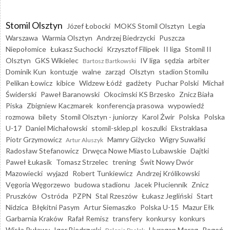
Stomil Olsztyn
Józef Łobocki
MOKS Stomil Olsztyn
Legia
Warszawa
Warmia Olsztyn
Andrzej Biedrzycki
Puszcza
Niepołomice
Łukasz Suchocki
Krzysztof Filipek
II liga
Stomil II
Olsztyn
GKS Wikielec
IV liga
sędzia
arbiter
Bartosz Bartkowski
Dominik Kun
kontuzje
walne
zarząd
Olsztyn
stadion Stomilu
Pelikan Łowicz
kibice
Widzew Łódź
gadżety
Puchar Polski
Michał
Świderski
Paweł Baranowski
Okocimski KS Brzesko
Znicz Biała
Piska
Zbigniew Kaczmarek
konferencja prasowa
wypowiedź
rozmowa
bilety
Stomil Olsztyn - juniorzy
Karol Żwir
Polska
Polska
U-17
Daniel Michałowski
stomil-sklep.pl
koszulki
Ekstraklasa
Piotr Grzymowicz
Mamry Giżycko
Wigry Suwałki
Artur Aluszyk
Radosław Stefanowicz
Drwęca Nowe Miasto Lubawskie
Dajtki
Paweł Łukasik
Tomasz Strzelec
trening
Świt Nowy Dwór
Mazowiecki
wyjazd
Robert Tunkiewicz
Andrzej Królikowski
Vęgoria Węgorzewo
budowa stadionu
Jacek Płuciennik
Znicz
Pruszków
Ostróda
PZPN
Stal Rzeszów
Łukasz Jegliński
Start
Nidzica
Błękitni Pasym
Artur Siemaszko
Polska U-15
Mazur Ełk
Garbarnia Kraków
Rafał Remisz
transfery
konkursy
konkurs
Wisła Puławy
Igor Biedrzycki
Huragan Morąg
Pogoń