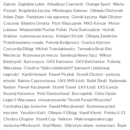
Zabrze
Zagłębie Lubin
Arkadiusz Czarnecki
Orange Sport
Warta
Poznań
Bogdanka Łęczna
Mindaugas Kalonas
Olimpia Olsztynek
Adam Zejer
Pamiętam i nie zapomnę
Górnik Łęczna
Naki Olsztyn
Cracovia
Błękitni Orneta
Piotr Klepczarek
MKS Korsze
Motor
Lubawa
Wojewódzki Puchar Polski
Flota Świnoujście
Hutnik
Kraków
rozmowa po meczu
Kolejarz Stróże
Olimpia Zambrów
Przedstawiamy rywala
Polonia Bydgoszcz
Granica Kętrzyn
Concordia Elbląg
Michał Trzeciakiewicz
Termalica Bruk-Bet
Nieciecza
Rozmowa po meczu
Sandecja Nowy Sącz
Wiktor
Biedrzycki
Bartoszyce
GKS Katowice
GKS Bełchatów
Polonia
Warszawa
Chodź w "biało-niebieskich" barwach i zdobywaj
nagrody!
Kamil Hempel
Paweł Piceluk
Stomil Olsztyn - juniorzy
młodsi
Raków Częstochowa
UKS SMS Łódź
Rafał Śledź
Radomiak
Radom
Paweł Kaczmarek
Stomil Travel
ŁKS Łódź
ŁKS Łomża
Rozwój Katowice
Piotr Darmochwał
Bez napinki
Odra Opole
Legia II Warszawa
stowarzyszenie "Stomil Ponad Wszystko"
Centralna Liga Juniorów
Dawid Mieczkowski
Rozmowa przed
meczem
Yasuhiro Katō
Olimpia II Elbląg
Kamil Kiereś
Polska U-21
Chrobry Głogów
Stomil Cup
felieton
Makroregionalna Liga
Juniorów Młodszych
Stal Mielec
(S)krytym okiem
komentarz
Śląsk