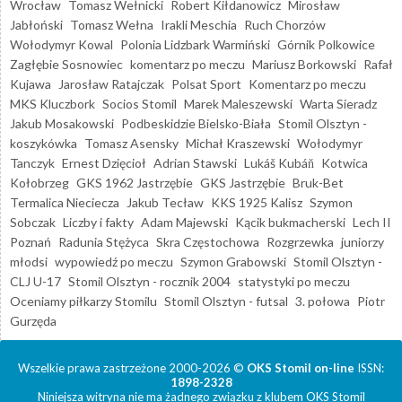
Wrocław
Tomasz Wełnicki
Robert Kiłdanowicz
Mirosław
Jabłoński
Tomasz Wełna
Irakli Meschia
Ruch Chorzów
Wołodymyr Kowal
Polonia Lidzbark Warmiński
Górnik Polkowice
Zagłębie Sosnowiec
komentarz po meczu
Mariusz Borkowski
Rafał
Kujawa
Jarosław Ratajczak
Polsat Sport
Komentarz po meczu
MKS Kluczbork
Socios Stomil
Marek Maleszewski
Warta Sieradz
Jakub Mosakowski
Podbeskidzie Bielsko-Biała
Stomil Olsztyn -
koszykówka
Tomasz Asensky
Michał Kraszewski
Wołodymyr
Tanczyk
Ernest Dzięcioł
Adrian Stawski
Lukáš Kubáň
Kotwica
Kołobrzeg
GKS 1962 Jastrzębie
GKS Jastrzębie
Bruk-Bet
Termalica Nieciecza
Jakub Tecław
KKS 1925 Kalisz
Szymon
Sobczak
Liczby i fakty
Adam Majewski
Kącik bukmacherski
Lech II
Poznań
Radunia Stężyca
Skra Częstochowa
Rozgrzewka
juniorzy
młodsi
wypowiedź po meczu
Szymon Grabowski
Stomil Olsztyn -
CLJ U-17
Stomil Olsztyn - rocznik 2004
statystyki po meczu
Oceniamy piłkarzy Stomilu
Stomil Olsztyn - futsal
3. połowa
Piotr
Gurzęda
Wszelkie prawa zastrzeżone 2000-2026 ©
OKS Stomil on-line
ISSN:
1898-2328
Niniejsza witryna nie ma żadnego związku z klubem OKS Stomil