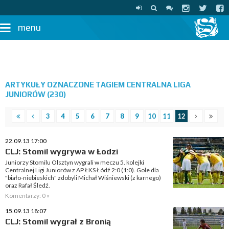
menu
ARTYKUŁY OZNACZONE TAGIEM CENTRALNA LIGA
JUNIORÓW (230)
3
4
5
6
7
8
9
10
11
12
22.09.13 17:00
CLJ: Stomil wygrywa w Łodzi
Juniorzy Stomilu Olsztyn wygrali w meczu 5. kolejki
Centralnej Ligi Juniorów z AP ŁKS Łódź 2:0 (1:0). Gole dla
"biało-niebieskich" zdobyli Michał Wiśniewski (z karnego)
oraz Rafał Śledź.
Komentarzy: 0 »
15.09.13 18:07
CLJ: Stomil wygrał z Bronią