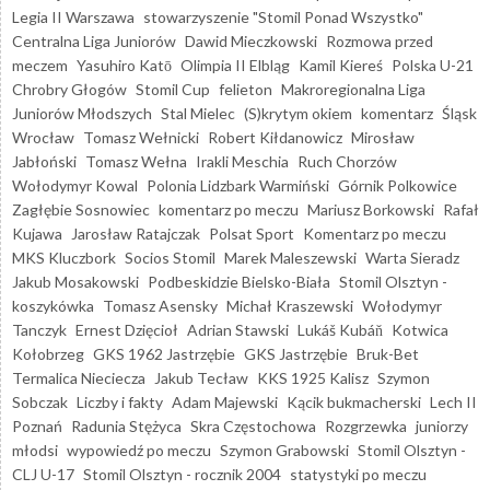
Legia II Warszawa
stowarzyszenie "Stomil Ponad Wszystko"
Centralna Liga Juniorów
Dawid Mieczkowski
Rozmowa przed
meczem
Yasuhiro Katō
Olimpia II Elbląg
Kamil Kiereś
Polska U-21
Chrobry Głogów
Stomil Cup
felieton
Makroregionalna Liga
Juniorów Młodszych
Stal Mielec
(S)krytym okiem
komentarz
Śląsk
Wrocław
Tomasz Wełnicki
Robert Kiłdanowicz
Mirosław
Jabłoński
Tomasz Wełna
Irakli Meschia
Ruch Chorzów
Wołodymyr Kowal
Polonia Lidzbark Warmiński
Górnik Polkowice
Zagłębie Sosnowiec
komentarz po meczu
Mariusz Borkowski
Rafał
Kujawa
Jarosław Ratajczak
Polsat Sport
Komentarz po meczu
MKS Kluczbork
Socios Stomil
Marek Maleszewski
Warta Sieradz
Jakub Mosakowski
Podbeskidzie Bielsko-Biała
Stomil Olsztyn -
koszykówka
Tomasz Asensky
Michał Kraszewski
Wołodymyr
Tanczyk
Ernest Dzięcioł
Adrian Stawski
Lukáš Kubáň
Kotwica
Kołobrzeg
GKS 1962 Jastrzębie
GKS Jastrzębie
Bruk-Bet
Termalica Nieciecza
Jakub Tecław
KKS 1925 Kalisz
Szymon
Sobczak
Liczby i fakty
Adam Majewski
Kącik bukmacherski
Lech II
Poznań
Radunia Stężyca
Skra Częstochowa
Rozgrzewka
juniorzy
młodsi
wypowiedź po meczu
Szymon Grabowski
Stomil Olsztyn -
CLJ U-17
Stomil Olsztyn - rocznik 2004
statystyki po meczu