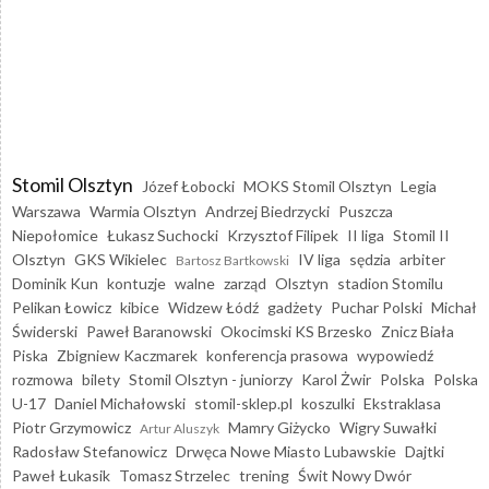
Stomil Olsztyn
Józef Łobocki
MOKS Stomil Olsztyn
Legia
Warszawa
Warmia Olsztyn
Andrzej Biedrzycki
Puszcza
Niepołomice
Łukasz Suchocki
Krzysztof Filipek
II liga
Stomil II
Olsztyn
GKS Wikielec
IV liga
sędzia
arbiter
Bartosz Bartkowski
Dominik Kun
kontuzje
walne
zarząd
Olsztyn
stadion Stomilu
Pelikan Łowicz
kibice
Widzew Łódź
gadżety
Puchar Polski
Michał
Świderski
Paweł Baranowski
Okocimski KS Brzesko
Znicz Biała
Piska
Zbigniew Kaczmarek
konferencja prasowa
wypowiedź
rozmowa
bilety
Stomil Olsztyn - juniorzy
Karol Żwir
Polska
Polska
U-17
Daniel Michałowski
stomil-sklep.pl
koszulki
Ekstraklasa
Piotr Grzymowicz
Mamry Giżycko
Wigry Suwałki
Artur Aluszyk
Radosław Stefanowicz
Drwęca Nowe Miasto Lubawskie
Dajtki
Paweł Łukasik
Tomasz Strzelec
trening
Świt Nowy Dwór