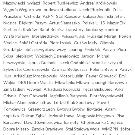
Mazowiecki
wyjazd
Robert Tunkiewicz
Andrzej Królikowski
Vęgoria Węgorzewo
budowa stadionu
Jacek Płuciennik
Znicz
Pruszków
Ostróda
PZPN
Stal Rzeszów
Łukasz Jegliński
Start
Nidzica
Błękitni Pasym
Artur Siemaszko
Polska U-15
Mazur Ełk
Garbarnia Kraków
Rafał Remisz
transfery
konkursy
konkurs
Wisła Puławy
Igor Biedrzycki
Huragan Morąg
Pogoń
Polonia Pasłęk
Siedlce
Sokół Ostróda
Piotr Łysiak
Gutów Mały
Olimpia
Grudziądz
obóz przygotowawczy
sparing
Pasym
Piotr
Erwin Sak
Skiba
plebiscyt
Wojciech Dziemidowicz
Jarocin
Michał
Leszczyński
Janusz Bucholc
Jacek Czałpiński
stomil.olsztyn.pl
Sylwester Czereszewski
Zawisza Bydgoszcz
Polonia Bytom
Patryk
Kun
Arkadiusz Mroczkowski
Motor Lublin
Paweł Głowacki
Emil
Wojda
DKS Dobre Miasto
Mławianka Mława
sparingi
Barczewo
Zin Stadion
wywiad
Arkadiusz Koprucki
Tęcza Biskupiec
Arka
Gdynia
Piotr Głowacki
Jagiellonia Białystok
Piotr Wypniewski
Michał Alancewicz
ultras
Łódzki Klub Sportowy
Paweł
Tomkiewicz
Grzegorz Lech
Bytovia Bytów
licytacje
Adam
Łopatko
Dolcan Ząbki
Jeziorak Iława
Mrągowia Mrągowo
Pisa
Barczewo
Dawid Szymonowicz
karnety
Chojniczanka Chojnice
Dobre Miasto
Zatoka Braniewo
Stal Stalowa Wola
WMZPN
żółte