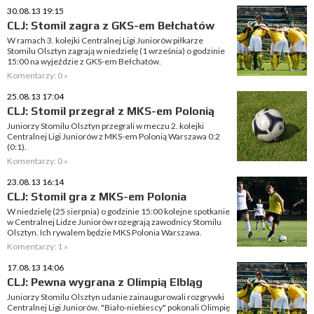
30.08.13 19:15
CLJ: Stomil zagra z GKS-em Bełchatów
W ramach 3. kolejki Centralnej Ligi Juniorów piłkarze
Stomilu Olsztyn zagrają w niedzielę (1 września) o godzinie
15:00 na wyjeździe z GKS-em Bełchatów.
Komentarzy: 0 »
25.08.13 17:04
CLJ: Stomil przegrał z MKS-em Polonią
Juniorzy Stomilu Olsztyn przegrali w meczu 2. kolejki
Centralnej Ligi Juniorów z MKS-em Polonią Warszawa 0:2
(0:1).
Komentarzy: 0 »
23.08.13 16:14
CLJ: Stomil gra z MKS-em Polonia
W niedzielę (25 sierpnia) o godzinie 15:00 kolejne spotkanie
w Centralnej Lidze Juniorów rozegrają zawodnicy Stomilu
Olsztyn. Ich rywalem będzie MKS Polonia Warszawa.
Komentarzy: 1 »
17.08.13 14:06
CLJ: Pewna wygrana z Olimpią Elbląg
Juniorzy Stomilu Olsztyn udanie zainaugurowali rozgrywki
Centralnej Ligi Juniorów. "Biało-niebiescy" pokonali Olimpię