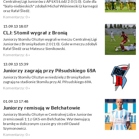
Centralnej Ligi Juniorów z AP ŁKS Łódź 2:0 (1:0). Gole dla
"biało-niebieskich" zdobyli Michał Wiśniewski (z karnego)
oraz Rafał Śledź.
Komentarzy: 0 »
15.09.13 18:07
CLJ: Stomil wygrał z Bronią
Juniorzy Stomilu Olsztyn wygrali w meczu Centralnej Ligi
Juniorów z Bronią Radom 2:0 (1:0). Gole w meczu zdobyli
Rafał Śledź oraz Mateusz Sienikowski.
Komentarzy: 6 »
13.09.13 15:39
Juniorzy zagrają przy Piłsudskiego 69A
Juniorzy Stomilu Olsztyn w niedzielę z Bronią Radom
zagrają na stadionie Stomilu przy Al. Piłsudskiego 69A.
Komentarzy: 0 »
01.09.13 17:48
Juniorzy remisują w Bełchatowie
Juniorzy Stomilu Olsztyn w Centralnej Lidze Juniorów
zremisowali 1:1 z GKS-em Bełchatów. Wyrównującą
bramkę w doliczonym czasie gry strzelił Dawid
Szymonowicz.
Komentarzy: 0 »