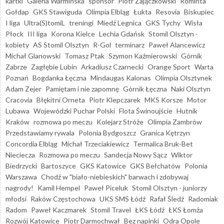
kartki
Galeria Warmińska
sponsor
Piotr Zajączkowski
Rominta
Gołdap
GKS Stawiguda
Olimpia Elbląg
Łukta
Resovia
Biskupiec
I liga
Ultra(S)tomiL
treningi
Miedź Legnica
GKS Tychy
Wisła
Płock
III liga
Korona Kielce
Lechia Gdańsk
Stomil Olsztyn -
kobiety
AS Stomil Olsztyn
R-Gol
terminarz
Paweł Alancewicz
Michał Glanowski
Tomasz Ptak
Szymon Kaźmierowski
Górnik
Zabrze
Zagłębie Lubin
Arkadiusz Czarnecki
Orange Sport
Warta
Poznań
Bogdanka Łęczna
Mindaugas Kalonas
Olimpia Olsztynek
Adam Zejer
Pamiętam i nie zapomnę
Górnik Łęczna
Naki Olsztyn
Cracovia
Błękitni Orneta
Piotr Klepczarek
MKS Korsze
Motor
Lubawa
Wojewódzki Puchar Polski
Flota Świnoujście
Hutnik
Kraków
rozmowa po meczu
Kolejarz Stróże
Olimpia Zambrów
Przedstawiamy rywala
Polonia Bydgoszcz
Granica Kętrzyn
Concordia Elbląg
Michał Trzeciakiewicz
Termalica Bruk-Bet
Nieciecza
Rozmowa po meczu
Sandecja Nowy Sącz
Wiktor
Biedrzycki
Bartoszyce
GKS Katowice
GKS Bełchatów
Polonia
Warszawa
Chodź w "biało-niebieskich" barwach i zdobywaj
nagrody!
Kamil Hempel
Paweł Piceluk
Stomil Olsztyn - juniorzy
młodsi
Raków Częstochowa
UKS SMS Łódź
Rafał Śledź
Radomiak
Radom
Paweł Kaczmarek
Stomil Travel
ŁKS Łódź
ŁKS Łomża
Rozwój Katowice
Piotr Darmochwał
Bez napinki
Odra Opole