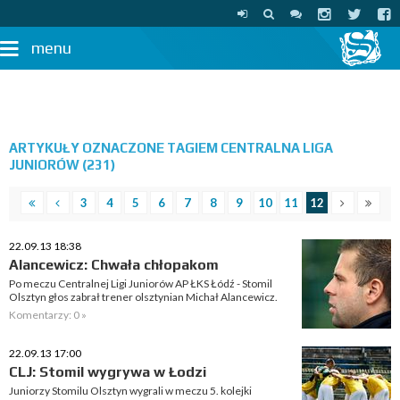
menu
ARTYKUŁY OZNACZONE TAGIEM CENTRALNA LIGA
JUNIORÓW (231)
3
4
5
6
7
8
9
10
11
12
22.09.13 18:38
Alancewicz: Chwała chłopakom
Po meczu Centralnej Ligi Juniorów AP ŁKS Łódź - Stomil
Olsztyn głos zabrał trener olsztynian Michał Alancewicz.
Komentarzy: 0 »
22.09.13 17:00
CLJ: Stomil wygrywa w Łodzi
Juniorzy Stomilu Olsztyn wygrali w meczu 5. kolejki