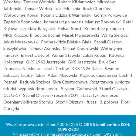
Wrocław
Tomasz Wełnicki
Robert Kiłdanowicz
Mirosław
Jabłoński
Tomasz Wełna
Irakli Meschia
Ruch Chorzów
Wołodymyr Kowal
Polonia Lidzbark Warmiński
Górnik Polkowice
Zagłębie Sosnowiec
komentarz po meczu
Mariusz Borkowski
Rafał
Kujawa
Jarosław Ratajczak
Polsat Sport
Komentarz po meczu
MKS Kluczbork
Socios Stomil
Marek Maleszewski
Warta Sieradz
Jakub Mosakowski
Podbeskidzie Bielsko-Biała
Stomil Olsztyn -
koszykówka
Tomasz Asensky
Michał Kraszewski
Wołodymyr
Tanczyk
Ernest Dzięcioł
Adrian Stawski
Lukáš Kubáň
Kotwica
Kołobrzeg
GKS 1962 Jastrzębie
GKS Jastrzębie
Bruk-Bet
Termalica Nieciecza
Jakub Tecław
KKS 1925 Kalisz
Szymon
Sobczak
Liczby i fakty
Adam Majewski
Kącik bukmacherski
Lech II
Poznań
Radunia Stężyca
Skra Częstochowa
Rozgrzewka
juniorzy
młodsi
wypowiedź po meczu
Szymon Grabowski
Stomil Olsztyn -
CLJ U-17
Stomil Olsztyn - rocznik 2004
statystyki po meczu
Oceniamy piłkarzy Stomilu
Stomil Olsztyn - futsal
3. połowa
Piotr
Gurzęda
Wszelkie prawa zastrzeżone 2000-2026 ©
OKS Stomil on-line
ISSN:
1898-2328
Niniejsza witryna nie ma żadnego związku z klubem OKS Stomil