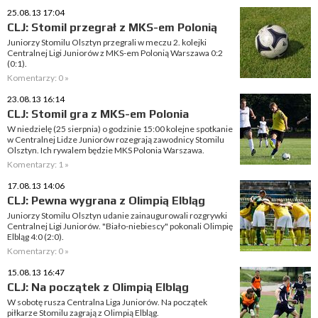
25.08.13 17:04
CLJ: Stomil przegrał z MKS-em Polonią
Juniorzy Stomilu Olsztyn przegrali w meczu 2. kolejki
Centralnej Ligi Juniorów z MKS-em Polonią Warszawa 0:2
(0:1).
Komentarzy: 0 »
23.08.13 16:14
CLJ: Stomil gra z MKS-em Polonia
W niedzielę (25 sierpnia) o godzinie 15:00 kolejne spotkanie
w Centralnej Lidze Juniorów rozegrają zawodnicy Stomilu
Olsztyn. Ich rywalem będzie MKS Polonia Warszawa.
Komentarzy: 1 »
17.08.13 14:06
CLJ: Pewna wygrana z Olimpią Elbląg
Juniorzy Stomilu Olsztyn udanie zainaugurowali rozgrywki
Centralnej Ligi Juniorów. "Biało-niebiescy" pokonali Olimpię
Elbląg 4:0 (2:0).
Komentarzy: 0 »
15.08.13 16:47
CLJ: Na początek z Olimpią Elbląg
W sobotę rusza Centralna Liga Juniorów. Na początek
piłkarze Stomilu zagrają z Olimpią Elbląg.