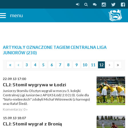
menu
ARTYKUŁY OZNACZONE TAGIEM CENTRALNA LIGA
JUNIORÓW (230)
3
4
5
6
7
8
9
10
11
12
22.09.13 17:00
CLJ: Stomil wygrywa w Łodzi
Juniorzy Stomilu Olsztyn wygrali w meczu 5. kolejki
Centralnej Ligi Juniorów z AP ŁKS Łódź 2:0 (1:0). Gole dla
"biało-niebieskich" zdobyli Michał Wiśniewski (z karnego)
oraz Rafał Śledź.
Komentarzy: 0 »
15.09.13 18:07
CLJ: Stomil wygrał z Bronią