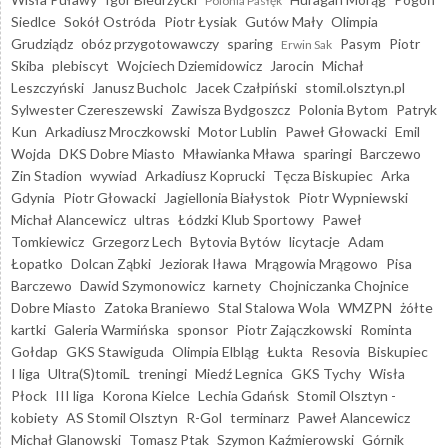
Polonia Pasłęk
Siedlce
Sokół Ostróda
Piotr Łysiak
Gutów Mały
Olimpia
Grudziądz
obóz przygotowawczy
sparing
Pasym
Piotr
Erwin Sak
Skiba
plebiscyt
Wojciech Dziemidowicz
Jarocin
Michał
Leszczyński
Janusz Bucholc
Jacek Czałpiński
stomil.olsztyn.pl
Sylwester Czereszewski
Zawisza Bydgoszcz
Polonia Bytom
Patryk
Kun
Arkadiusz Mroczkowski
Motor Lublin
Paweł Głowacki
Emil
Wojda
DKS Dobre Miasto
Mławianka Mława
sparingi
Barczewo
Zin Stadion
wywiad
Arkadiusz Koprucki
Tęcza Biskupiec
Arka
Gdynia
Piotr Głowacki
Jagiellonia Białystok
Piotr Wypniewski
Michał Alancewicz
ultras
Łódzki Klub Sportowy
Paweł
Tomkiewicz
Grzegorz Lech
Bytovia Bytów
licytacje
Adam
Łopatko
Dolcan Ząbki
Jeziorak Iława
Mrągowia Mrągowo
Pisa
Barczewo
Dawid Szymonowicz
karnety
Chojniczanka Chojnice
Dobre Miasto
Zatoka Braniewo
Stal Stalowa Wola
WMZPN
żółte
kartki
Galeria Warmińska
sponsor
Piotr Zajączkowski
Rominta
Gołdap
GKS Stawiguda
Olimpia Elbląg
Łukta
Resovia
Biskupiec
I liga
Ultra(S)tomiL
treningi
Miedź Legnica
GKS Tychy
Wisła
Płock
III liga
Korona Kielce
Lechia Gdańsk
Stomil Olsztyn -
kobiety
AS Stomil Olsztyn
R-Gol
terminarz
Paweł Alancewicz
Michał Glanowski
Tomasz Ptak
Szymon Kaźmierowski
Górnik