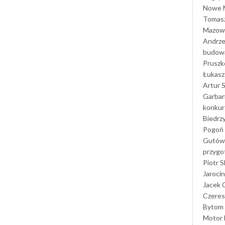
Nowe M
Tomasz
Mazowi
Andrze
budowa
Prusz
Łukasz 
Artur 
Garbar
konkur
Biedrz
Pogoń 
Gutów
przyg
Piotr S
Jarocin
Jacek 
Czeres
Bytom
Motor 