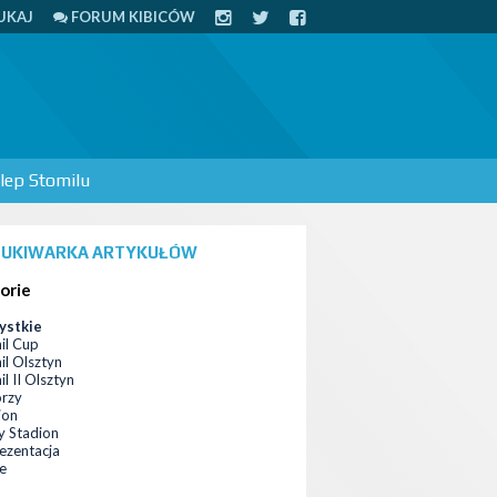
UKAJ
FORUM KIBICÓW
lep Stomilu
UKIWARKA ARTYKUŁÓW
orie
ystkie
il Cup
il Olsztyn
l II Olsztyn
orzy
ion
 Stadion
ezentacja
ce