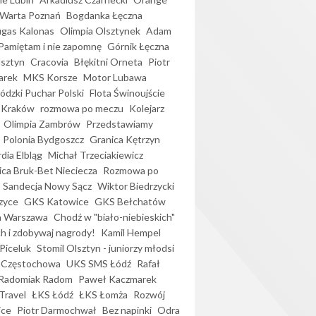
Warta Poznań
Bogdanka Łęczna
gas Kalonas
Olimpia Olsztynek
Adam
Pamiętam i nie zapomnę
Górnik Łęczna
lsztyn
Cracovia
Błękitni Orneta
Piotr
arek
MKS Korsze
Motor Lubawa
dzki Puchar Polski
Flota Świnoujście
 Kraków
rozmowa po meczu
Kolejarz
Olimpia Zambrów
Przedstawiamy
Polonia Bydgoszcz
Granica Kętrzyn
dia Elbląg
Michał Trzeciakiewicz
ica Bruk-Bet Nieciecza
Rozmowa po
Sandecja Nowy Sącz
Wiktor Biedrzycki
zyce
GKS Katowice
GKS Bełchatów
a Warszawa
Chodź w "biało-niebieskich"
h i zdobywaj nagrody!
Kamil Hempel
Piceluk
Stomil Olsztyn - juniorzy młodsi
 Częstochowa
UKS SMS Łódź
Rafał
Radomiak Radom
Paweł Kaczmarek
Travel
ŁKS Łódź
ŁKS Łomża
Rozwój
ice
Piotr Darmochwał
Bez napinki
Odra