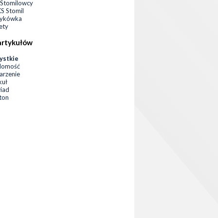
Stomilowcy
 Stomil
zykówka
ety
artykułów
ystkie
domość
rzenie
kuł
iad
eton