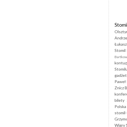
Stomi
Olszty
Andrze
Łukasz
Stomil 
Bartkow
kontuz
Stomil
gadżet
Paweł 
Znicz B
konfer
bilety
Polska
stomil-
Grzym
Wigry 