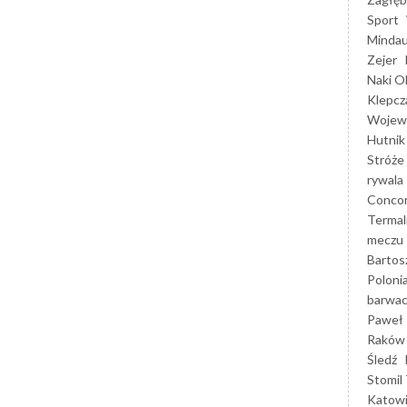
Sport
Mindau
Zejer
Naki O
Klepcz
Wojewó
Hutnik
Stróże
rywala
Concor
Termal
meczu
Bartos
Poloni
barwac
Paweł 
Raków
Śledź
Stomil 
Katow