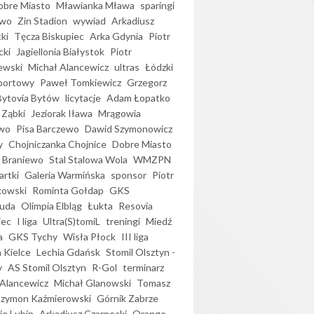
bre Miasto
Mławianka Mława
sparingi
ewo
Zin Stadion
wywiad
Arkadiusz
ki
Tęcza Biskupiec
Arka Gdynia
Piotr
cki
Jagiellonia Białystok
Piotr
ewski
Michał Alancewicz
ultras
Łódzki
portowy
Paweł Tomkiewicz
Grzegorz
Bytovia Bytów
licytacje
Adam Łopatko
 Ząbki
Jeziorak Iława
Mrągowia
wo
Pisa Barczewo
Dawid Szymonowicz
y
Chojniczanka Chojnice
Dobre Miasto
 Braniewo
Stal Stalowa Wola
WMZPN
artki
Galeria Warmińska
sponsor
Piotr
kowski
Rominta Gołdap
GKS
uda
Olimpia Elbląg
Łukta
Resovia
iec
I liga
Ultra(S)tomiL
treningi
Miedź
a
GKS Tychy
Wisła Płock
III liga
 Kielce
Lechia Gdańsk
Stomil Olsztyn -
y
AS Stomil Olsztyn
R-Gol
terminarz
Alancewicz
Michał Glanowski
Tomasz
Szymon Kaźmierowski
Górnik Zabrze
ie Lubin
Arkadiusz Czarnecki
Orange