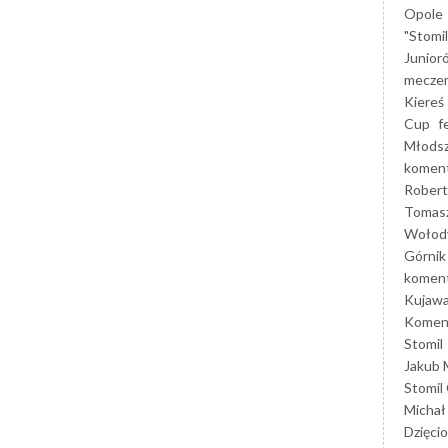
Opole
"Stomi
Junior
mecze
Kiereś
Cup
f
Młods
koment
Robert
Tomas
Wołod
Górnik
koment
Kujaw
Koment
Stomil
Jakub 
Stomil
Michał
Dzięcio