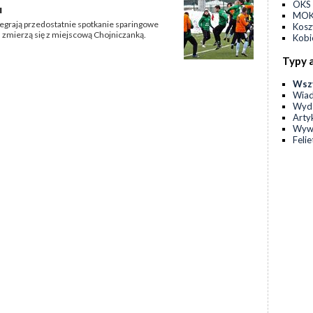
OKS 
u
MOKS
zegrają przedostatnie spotkanie sparingowe
Kos
zmierzą się z miejscową Chojniczanką.
Kobi
Typy 
Wsz
Wia
Wyda
Arty
Wyw
Feli