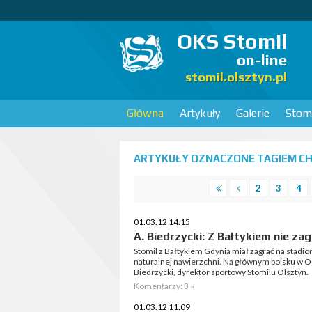
OKS Stomil
on-line
stomil.olsztyn.pl
Główna
Artykuły
Galerie
Stomi
ARTYKUŁY OZNACZONE TAGIEM CHO
2
3
4
01.03.12 14:15
A. Biedrzycki: Z Bałtykiem nie z
Stomil z Bałtykiem Gdynia miał zagrać na stadi
naturalnej nawierzchni. Na głównym boisku w Os
Biedrzycki, dyrektor sportowy Stomilu Olsztyn.
Komentarzy: 3 »
01.03.12 11:09