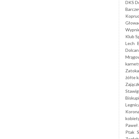
DKS Do
Barcz
Kopruc
Głowa
Wypni
Klub S
Lech
Dolcan
Mrągo
karnet
Zatoka
żółte k
Zającz
Stawig
Biskup
Legnic
Korona
kobiet
Paweł 
Ptak
Zagłęb