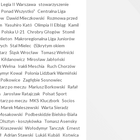
Legia II Warszawa
stowarzyszenie
l Ponad Wszystko"
Centralna Liga
ów
Dawid Mieczkowski
Rozmowa przed
m
Yasuhiro Katō
Olimpia II Elbląg
Kamil
Polska U-21
Chrobry Głogów
Stomil
elieton
Makroregionalna Liga Juniorów
zych
Stal Mielec
(S)krytym okiem
arz
Śląsk Wrocław
Tomasz Wełnicki
 Kiłdanowicz
Mirosław Jabłoński
z Wełna
Irakli Meschia
Ruch Chorzów
ymyr Kowal
Polonia Lidzbark Warmiński
 Polkowice
Zagłębie Sosnowiec
arz po meczu
Mariusz Borkowski
Rafał
a
Jarosław Ratajczak
Polsat Sport
arz po meczu
MKS Kluczbork
Socios
Marek Maleszewski
Warta Sieradz
Mosakowski
Podbeskidzie Bielsko-Biała
 Olsztyn - koszykówka
Tomasz Asensky
 Kraszewski
Wołodymyr Tanczyk
Ernest
ł
Adrian Stawski
Lukáš Kubáň
Kotwica