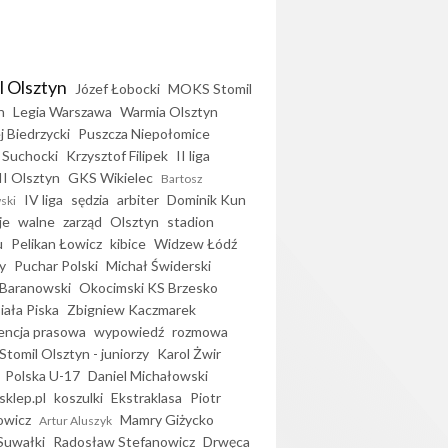
l Olsztyn
Józef Łobocki
MOKS Stomil
n
Legia Warszawa
Warmia Olsztyn
j Biedrzycki
Puszcza Niepołomice
 Suchocki
Krzysztof Filipek
II liga
II Olsztyn
GKS Wikielec
Bartosz
IV liga
sędzia
arbiter
Dominik Kun
ski
je
walne
zarząd
Olsztyn
stadion
u
Pelikan Łowicz
kibice
Widzew Łódź
y
Puchar Polski
Michał Świderski
Baranowski
Okocimski KS Brzesko
iała Piska
Zbigniew Kaczmarek
encja prasowa
wypowiedź
rozmowa
Stomil Olsztyn - juniorzy
Karol Żwir
Polska U-17
Daniel Michałowski
sklep.pl
koszulki
Ekstraklasa
Piotr
owicz
Mamry Giżycko
Artur Aluszyk
Suwałki
Radosław Stefanowicz
Drwęca