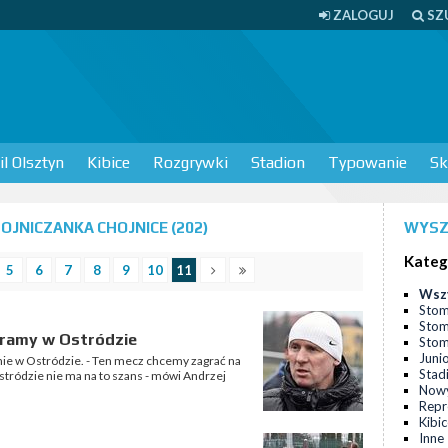
ZALOGUJ
SZ
l Olsztyn
Kibice
Rozgrywki
Stadion
Typowanie
Sk
JNICZANKA CHOJNICE (202)
WYSZ
Kateg
5
6
7
8
9
10
11
Wsz
Stom
Stom
agramy w Ostródzie
Stomi
Juni
onie w Ostródzie. - Ten mecz chcemy zagrać na
Stad
tródzie nie ma na to szans - mówi Andrzej
Nowy
Repr
Kibi
Inne