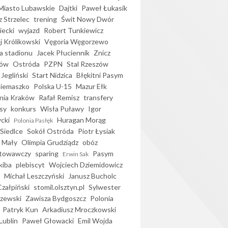
iasto Lubawskie
Dajtki
Paweł Łukasik
 Strzelec
trening
Świt Nowy Dwór
ecki
wyjazd
Robert Tunkiewicz
j Królikowski
Vęgoria Węgorzewo
 stadionu
Jacek Płuciennik
Znicz
ków
Ostróda
PZPN
Stal Rzeszów
Jegliński
Start Nidzica
Błękitni Pasym
Siemaszko
Polska U-15
Mazur Ełk
nia Kraków
Rafał Remisz
transfery
sy
konkurs
Wisła Puławy
Igor
ycki
Huragan Morąg
Polonia Pasłęk
Siedlce
Sokół Ostróda
Piotr Łysiak
 Mały
Olimpia Grudziądz
obóz
otowawczy
sparing
Pasym
Erwin Sak
kiba
plebiscyt
Wojciech Dziemidowicz
Michał Leszczyński
Janusz Bucholc
Czałpiński
stomil.olsztyn.pl
Sylwester
zewski
Zawisza Bydgoszcz
Polonia
Patryk Kun
Arkadiusz Mroczkowski
Lublin
Paweł Głowacki
Emil Wojda