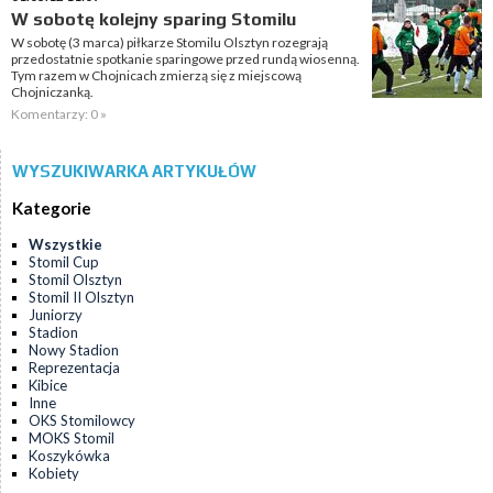
W sobotę kolejny sparing Stomilu
W sobotę (3 marca) piłkarze Stomilu Olsztyn rozegrają
przedostatnie spotkanie sparingowe przed rundą wiosenną.
Tym razem w Chojnicach zmierzą się z miejscową
Chojniczanką.
Komentarzy: 0 »
WYSZUKIWARKA ARTYKUŁÓW
Kategorie
Wszystkie
Stomil Cup
Stomil Olsztyn
Stomil II Olsztyn
Juniorzy
Stadion
Nowy Stadion
Reprezentacja
Kibice
Inne
OKS Stomilowcy
MOKS Stomil
Koszykówka
Kobiety