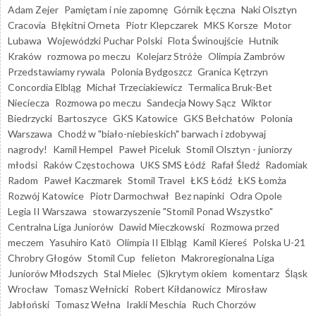
Adam Zejer
Pamiętam i nie zapomnę
Górnik Łęczna
Naki Olsztyn
Cracovia
Błękitni Orneta
Piotr Klepczarek
MKS Korsze
Motor
Lubawa
Wojewódzki Puchar Polski
Flota Świnoujście
Hutnik
Kraków
rozmowa po meczu
Kolejarz Stróże
Olimpia Zambrów
Przedstawiamy rywala
Polonia Bydgoszcz
Granica Kętrzyn
Concordia Elbląg
Michał Trzeciakiewicz
Termalica Bruk-Bet
Nieciecza
Rozmowa po meczu
Sandecja Nowy Sącz
Wiktor
Biedrzycki
Bartoszyce
GKS Katowice
GKS Bełchatów
Polonia
Warszawa
Chodź w "biało-niebieskich" barwach i zdobywaj
nagrody!
Kamil Hempel
Paweł Piceluk
Stomil Olsztyn - juniorzy
młodsi
Raków Częstochowa
UKS SMS Łódź
Rafał Śledź
Radomiak
Radom
Paweł Kaczmarek
Stomil Travel
ŁKS Łódź
ŁKS Łomża
Rozwój Katowice
Piotr Darmochwał
Bez napinki
Odra Opole
Legia II Warszawa
stowarzyszenie "Stomil Ponad Wszystko"
Centralna Liga Juniorów
Dawid Mieczkowski
Rozmowa przed
meczem
Yasuhiro Katō
Olimpia II Elbląg
Kamil Kiereś
Polska U-21
Chrobry Głogów
Stomil Cup
felieton
Makroregionalna Liga
Juniorów Młodszych
Stal Mielec
(S)krytym okiem
komentarz
Śląsk
Wrocław
Tomasz Wełnicki
Robert Kiłdanowicz
Mirosław
Jabłoński
Tomasz Wełna
Irakli Meschia
Ruch Chorzów