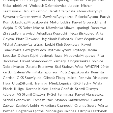
Erwin Sak
Skiba
plebiscyt
Wojciech Dziemidowicz
Jarocin
Michał
Leszczyński
Janusz Bucholc
Jacek Czałpiński
stomil.olsztyn.pl
Sylwester Czereszewski
Zawisza Bydgoszcz
Polonia Bytom
Patryk
Kun
Arkadiusz Mroczkowski
Motor Lublin
Paweł Głowacki
Emil
Wojda
DKS Dobre Miasto
Mławianka Mława
sparingi
Barczewo
Zin Stadion
wywiad
Arkadiusz Koprucki
Tęcza Biskupiec
Arka
Gdynia
Piotr Głowacki
Jagiellonia Białystok
Piotr Wypniewski
Michał Alancewicz
ultras
Łódzki Klub Sportowy
Paweł
Tomkiewicz
Grzegorz Lech
Bytovia Bytów
licytacje
Adam
Łopatko
Dolcan Ząbki
Jeziorak Iława
Mrągowia Mrągowo
Pisa
Barczewo
Dawid Szymonowicz
karnety
Chojniczanka Chojnice
Dobre Miasto
Zatoka Braniewo
Stal Stalowa Wola
WMZPN
żółte
kartki
Galeria Warmińska
sponsor
Piotr Zajączkowski
Rominta
Gołdap
GKS Stawiguda
Olimpia Elbląg
Łukta
Resovia
Biskupiec
I liga
Ultra(S)tomiL
treningi
Miedź Legnica
GKS Tychy
Wisła
Płock
III liga
Korona Kielce
Lechia Gdańsk
Stomil Olsztyn -
kobiety
AS Stomil Olsztyn
R-Gol
terminarz
Paweł Alancewicz
Michał Glanowski
Tomasz Ptak
Szymon Kaźmierowski
Górnik
Zabrze
Zagłębie Lubin
Arkadiusz Czarnecki
Orange Sport
Warta
Poznań
Bogdanka Łęczna
Mindaugas Kalonas
Olimpia Olsztynek