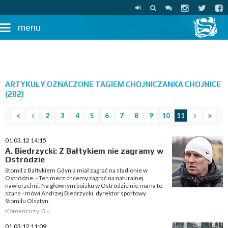
menu
ARTYKUŁY OZNACZONE TAGIEM CHOJNICZANKA CHOJNICE
(202)
2
3
4
5
6
7
8
9
10
11
01.03.12 14:15
A. Biedrzycki: Z Bałtykiem nie zagramy w
Ostródzie
Stomil z Bałtykiem Gdynia miał zagrać na stadionie w
Ostródzie. - Ten mecz chcemy zagrać na naturalnej
nawierzchni. Na głównym boisku w Ostródzie nie ma na to
szans - mówi Andrzej Biedrzycki, dyrektor sportowy
Stomilu Olsztyn.
Komentarzy: 3 »
01.03.12 11:09