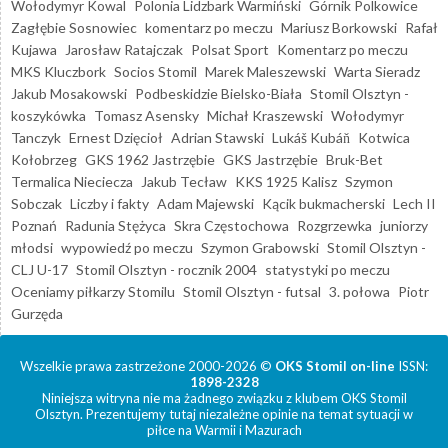
Wołodymyr Kowal
Polonia Lidzbark Warmiński
Górnik Polkowice
Zagłębie Sosnowiec
komentarz po meczu
Mariusz Borkowski
Rafał
Kujawa
Jarosław Ratajczak
Polsat Sport
Komentarz po meczu
MKS Kluczbork
Socios Stomil
Marek Maleszewski
Warta Sieradz
Jakub Mosakowski
Podbeskidzie Bielsko-Biała
Stomil Olsztyn -
koszykówka
Tomasz Asensky
Michał Kraszewski
Wołodymyr
Tanczyk
Ernest Dzięcioł
Adrian Stawski
Lukáš Kubáň
Kotwica
Kołobrzeg
GKS 1962 Jastrzębie
GKS Jastrzębie
Bruk-Bet
Termalica Nieciecza
Jakub Tecław
KKS 1925 Kalisz
Szymon
Sobczak
Liczby i fakty
Adam Majewski
Kącik bukmacherski
Lech II
Poznań
Radunia Stężyca
Skra Częstochowa
Rozgrzewka
juniorzy
młodsi
wypowiedź po meczu
Szymon Grabowski
Stomil Olsztyn -
CLJ U-17
Stomil Olsztyn - rocznik 2004
statystyki po meczu
Oceniamy piłkarzy Stomilu
Stomil Olsztyn - futsal
3. połowa
Piotr
Gurzęda
Wszelkie prawa zastrzeżone 2000-2026 ©
OKS Stomil on-line
ISSN:
1898-2328
Niniejsza witryna nie ma żadnego związku z klubem OKS Stomil
Olsztyn. Prezentujemy tutaj niezależne opinie na temat sytuacji w
piłce na Warmii i Mazurach