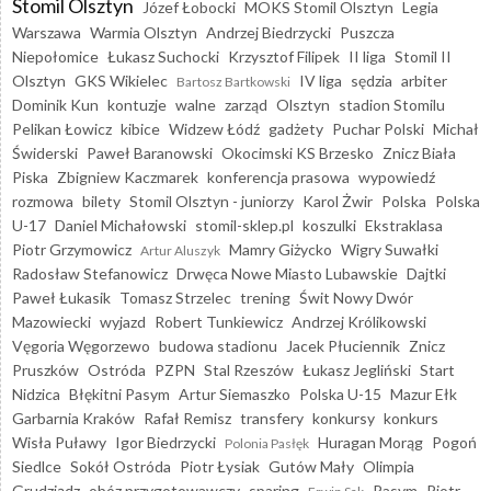
Stomil Olsztyn
Józef Łobocki
MOKS Stomil Olsztyn
Legia
Warszawa
Warmia Olsztyn
Andrzej Biedrzycki
Puszcza
Niepołomice
Łukasz Suchocki
Krzysztof Filipek
II liga
Stomil II
Olsztyn
GKS Wikielec
IV liga
sędzia
arbiter
Bartosz Bartkowski
Dominik Kun
kontuzje
walne
zarząd
Olsztyn
stadion Stomilu
Pelikan Łowicz
kibice
Widzew Łódź
gadżety
Puchar Polski
Michał
Świderski
Paweł Baranowski
Okocimski KS Brzesko
Znicz Biała
Piska
Zbigniew Kaczmarek
konferencja prasowa
wypowiedź
rozmowa
bilety
Stomil Olsztyn - juniorzy
Karol Żwir
Polska
Polska
U-17
Daniel Michałowski
stomil-sklep.pl
koszulki
Ekstraklasa
Piotr Grzymowicz
Mamry Giżycko
Wigry Suwałki
Artur Aluszyk
Radosław Stefanowicz
Drwęca Nowe Miasto Lubawskie
Dajtki
Paweł Łukasik
Tomasz Strzelec
trening
Świt Nowy Dwór
Mazowiecki
wyjazd
Robert Tunkiewicz
Andrzej Królikowski
Vęgoria Węgorzewo
budowa stadionu
Jacek Płuciennik
Znicz
Pruszków
Ostróda
PZPN
Stal Rzeszów
Łukasz Jegliński
Start
Nidzica
Błękitni Pasym
Artur Siemaszko
Polska U-15
Mazur Ełk
Garbarnia Kraków
Rafał Remisz
transfery
konkursy
konkurs
Wisła Puławy
Igor Biedrzycki
Huragan Morąg
Pogoń
Polonia Pasłęk
Siedlce
Sokół Ostróda
Piotr Łysiak
Gutów Mały
Olimpia
Grudziądz
obóz przygotowawczy
sparing
Pasym
Piotr