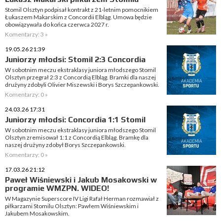
Stomil Olsztyn podpisał kontrakt z 21-letnim pomocnikiem
Łukaszem Makarskim z Concordii Elbląg. Umowa będzie
obowiązywała do końca czerwca 2027 r.
Komentarzy: 3 »
19.05.26 21:39
Juniorzy młodsi: Stomil 2:3 Concordia
W sobotnim meczu ekstraklasy juniora młodszego Stomil
Olsztyn przegrał 2:3 z Concordią Elbląg. Bramki dla naszej
drużyny zdobyli Olivier Miszewski i Borys Szczepankowski.
Komentarzy: 0 »
24.03.26 17:31
Juniorzy młodsi: Concordia 1:1 Stomil
W sobotnim meczu ekstraklasy juniora młodszego Stomil
Olsztyn zremisował 1:1 z Concordią Elbląg. Bramkę dla
naszej drużyny zdobył Borys Szczepankowski.
Komentarzy: 0 »
17.03.26 21:12
Paweł Wiśniewski i Jakub Mosakowski w
programie WMZPN. WIDEO!
W Magazynie Superscore IV Ligi Rafał Herman rozmawiał z
piłkarzami Stomilu Olsztyn: Pawłem Wiśniewskim i
Jakubem Mosakowskim.