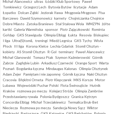
Michał Alancewicz
ultras
Łódzki Klub Sportowy
Paweł
Tomkiewicz
Grzegorz Lech
Bytovia Bytów
licytacje
Adam
Łopatko
Dolcan Ząbki
Jeziorak Iława
Mrągowia Mrągowo
Pisa
Barczewo
Dawid Szymonowicz
karnety
Chojniczanka Chojnice
Dobre Miasto
Zatoka Braniewo
Stal Stalowa Wola
WMZPN
żółte
kartki
Galeria Warmińska
sponsor
Piotr Zajączkowski
Rominta
Gołdap
GKS Stawiguda
Olimpia Elbląg
Łukta
Resovia
Biskupiec
I liga
Ultra(S)tomiL
treningi
Miedź Legnica
GKS Tychy
Wisła
Płock
III liga
Korona Kielce
Lechia Gdańsk
Stomil Olsztyn -
kobiety
AS Stomil Olsztyn
R-Gol
terminarz
Paweł Alancewicz
Michał Glanowski
Tomasz Ptak
Szymon Kaźmierowski
Górnik
Zabrze
Zagłębie Lubin
Arkadiusz Czarnecki
Orange Sport
Warta
Poznań
Bogdanka Łęczna
Mindaugas Kalonas
Olimpia Olsztynek
Adam Zejer
Pamiętam i nie zapomnę
Górnik Łęczna
Naki Olsztyn
Cracovia
Błękitni Orneta
Piotr Klepczarek
MKS Korsze
Motor
Lubawa
Wojewódzki Puchar Polski
Flota Świnoujście
Hutnik
Kraków
rozmowa po meczu
Kolejarz Stróże
Olimpia Zambrów
Przedstawiamy rywala
Polonia Bydgoszcz
Granica Kętrzyn
Concordia Elbląg
Michał Trzeciakiewicz
Termalica Bruk-Bet
Nieciecza
Rozmowa po meczu
Sandecja Nowy Sącz
Wiktor
Biedrzycki
Bartoszyce
GKS Katowice
GKS Bełchatów
Polonia