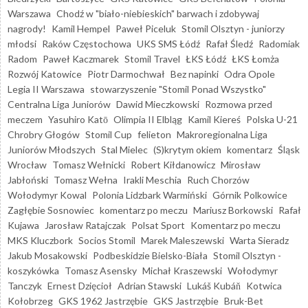
Warszawa
Chodź w "biało-niebieskich" barwach i zdobywaj
nagrody!
Kamil Hempel
Paweł Piceluk
Stomil Olsztyn - juniorzy
młodsi
Raków Częstochowa
UKS SMS Łódź
Rafał Śledź
Radomiak
Radom
Paweł Kaczmarek
Stomil Travel
ŁKS Łódź
ŁKS Łomża
Rozwój Katowice
Piotr Darmochwał
Bez napinki
Odra Opole
Legia II Warszawa
stowarzyszenie "Stomil Ponad Wszystko"
Centralna Liga Juniorów
Dawid Mieczkowski
Rozmowa przed
meczem
Yasuhiro Katō
Olimpia II Elbląg
Kamil Kiereś
Polska U-21
Chrobry Głogów
Stomil Cup
felieton
Makroregionalna Liga
Juniorów Młodszych
Stal Mielec
(S)krytym okiem
komentarz
Śląsk
Wrocław
Tomasz Wełnicki
Robert Kiłdanowicz
Mirosław
Jabłoński
Tomasz Wełna
Irakli Meschia
Ruch Chorzów
Wołodymyr Kowal
Polonia Lidzbark Warmiński
Górnik Polkowice
Zagłębie Sosnowiec
komentarz po meczu
Mariusz Borkowski
Rafał
Kujawa
Jarosław Ratajczak
Polsat Sport
Komentarz po meczu
MKS Kluczbork
Socios Stomil
Marek Maleszewski
Warta Sieradz
Jakub Mosakowski
Podbeskidzie Bielsko-Biała
Stomil Olsztyn -
koszykówka
Tomasz Asensky
Michał Kraszewski
Wołodymyr
Tanczyk
Ernest Dzięcioł
Adrian Stawski
Lukáš Kubáň
Kotwica
Kołobrzeg
GKS 1962 Jastrzębie
GKS Jastrzębie
Bruk-Bet