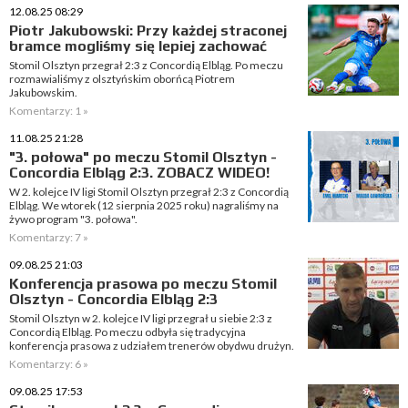
12.08.25 08:29
Piotr Jakubowski: Przy każdej straconej
bramce mogliśmy się lepiej zachować
Stomil Olsztyn przegrał 2:3 z Concordią Elbląg. Po meczu
rozmawialiśmy z olsztyńskim oborńcą Piotrem
Jakubowskim.
Komentarzy: 1 »
11.08.25 21:28
"3. połowa" po meczu Stomil Olsztyn -
Concordia Elbląg 2:3. ZOBACZ WIDEO!
W 2. kolejce IV ligi Stomil Olsztyn przegrał 2:3 z Concordią
Elbląg. We wtorek (12 sierpnia 2025 roku) nagraliśmy na
żywo program "3. połowa".
Komentarzy: 7 »
09.08.25 21:03
Konferencja prasowa po meczu Stomil
Olsztyn - Concordia Elbląg 2:3
Stomil Olsztyn w 2. kolejce IV ligi przegrał u siebie 2:3 z
Concordią Elbląg. Po meczu odbyła się tradycyjna
konferencja prasowa z udziałem trenerów obydwu drużyn.
Komentarzy: 6 »
09.08.25 17:53