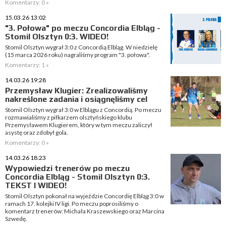
Komentarzy: 0 »
15.03.26 13:02
"3. Połowa" po meczu Concordia Elbląg -
Stomil Olsztyn 0:3. WIDEO!
Stomil Olsztyn wygrał 3:0 z Concordią Elbląg. W niedzielę
(15 marca 2026 roku) nagraliśmy program "3. połowa".
Komentarzy: 1 »
14.03.26 19:28
Przemysław Klugier: Zrealizowaliśmy
nakreślone zadania i osiągnęliśmy cel
Stomil Olsztyn wygrał 3:0 w Elblągu z Concordią. Po meczu
rozmawialiśmy z piłkarzem olsztyńskiego klubu
Przemysławem Klugierem, który w tym meczu zaliczył
asystę oraz zdobył gola.
Komentarzy: 0 »
14.03.26 18:23
Wypowiedzi trenerów po meczu
Concordia Elbląg - Stomil Olsztyn 0:3.
TEKST I WIDEO!
Stomil Olsztyn pokonał na wyjeździe Concordię Elbląg 3:0 w
ramach 17. kolejki IV ligi. Po meczu poprosiliśmy o
komentarz trenerów: Michała Kraszewskiego oraz Marcina
Szwedę.