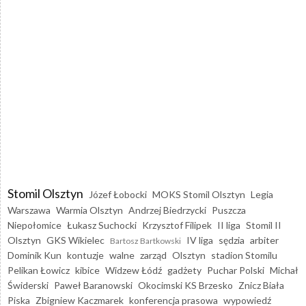
Stomil Olsztyn
Józef Łobocki
MOKS Stomil Olsztyn
Legia
Warszawa
Warmia Olsztyn
Andrzej Biedrzycki
Puszcza
Niepołomice
Łukasz Suchocki
Krzysztof Filipek
II liga
Stomil II
Olsztyn
GKS Wikielec
IV liga
sędzia
arbiter
Bartosz Bartkowski
Dominik Kun
kontuzje
walne
zarząd
Olsztyn
stadion Stomilu
Pelikan Łowicz
kibice
Widzew Łódź
gadżety
Puchar Polski
Michał
Świderski
Paweł Baranowski
Okocimski KS Brzesko
Znicz Biała
Piska
Zbigniew Kaczmarek
konferencja prasowa
wypowiedź