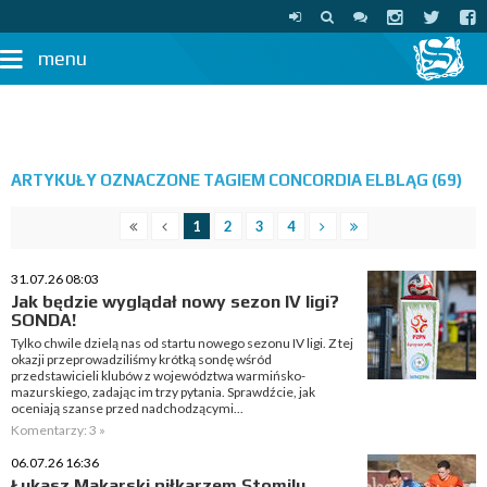
menu
ARTYKUŁY OZNACZONE TAGIEM CONCORDIA ELBLĄG (69)
1
2
3
4
31.07.26 08:03
Jak będzie wyglądał nowy sezon IV ligi?
SONDA!
Tylko chwile dzielą nas od startu nowego sezonu IV ligi. Z tej
okazji przeprowadziliśmy krótką sondę wśród
przedstawicieli klubów z województwa warmińsko-
mazurskiego, zadając im trzy pytania. Sprawdźcie, jak
oceniają szanse przed nadchodzącymi...
Komentarzy: 3 »
06.07.26 16:36
Łukasz Makarski piłkarzem Stomilu