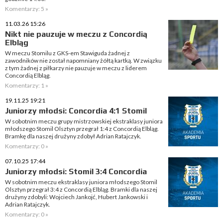
Komentarzy: 5 »
11.03.26 15:26
Nikt nie pauzuje w meczu z Concordią
Elbląg
W meczu Stomilu z GKS-em Stawiguda żadnej z
zawodników nie został napomniany żółtą kartką. W związku
z tym żadnej z piłkarzy nie pauzuje w meczu z liderem
Concordią Elbląg.
Komentarzy: 1 »
19.11.25 19:21
Juniorzy młodsi: Concordia 4:1 Stomil
W sobotnim meczu grupy mistrzowskiej ekstraklasy juniora
młodszego Stomil Olsztyn przegrał 1:4 z Concordią Elbląg.
Bramkę dla naszej drużyny zdobył Adrian Ratajczyk.
Komentarzy: 0 »
07.10.25 17:44
Juniorzy młodsi: Stomil 3:4 Concordia
W sobotnim meczu ekstraklasy juniora młodszego Stomil
Olsztyn przegrał 3:4 z Concordią Elbląg. Bramki dla naszej
drużyny zdobyli: Wojciech Jankojć, Hubert Jankowski i
Adrian Ratajczyk.
Komentarzy: 0 »