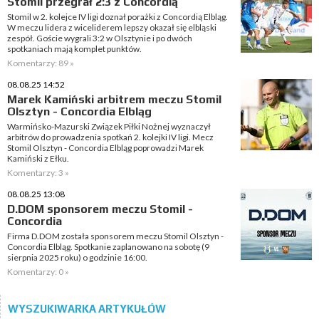
Stomil przegrał 2:3 z Concordią
Stomil w 2. kolejce IV ligi doznał porażki z Concordią Elbląg.
W meczu lidera z wiceliderem lepszy okazał się elbląski
zespół. Goście wygrali 3:2 w Olsztynie i po dwóch
spotkaniach mają komplet punktów.
Komentarzy: 89 »
08.08.25 14:52
Marek Kamiński arbitrem meczu Stomil
Olsztyn - Concordia Elbląg
Warmińsko-Mazurski Związek Piłki Nożnej wyznaczył
arbitrów do prowadzenia spotkań 2. kolejki IV ligi. Mecz
Stomil Olsztyn - Concordia Elbląg poprowadzi Marek
Kamiński z Ełku.
Komentarzy: 3 »
08.08.25 13:08
D.DOM sponsorem meczu Stomil -
Concordia
Firma D.DOM została sponsorem meczu Stomil Olsztyn -
Concordia Elbląg. Spotkanie zaplanowano na sobotę (9
sierpnia 2025 roku) o godzinie 16:00.
Komentarzy: 0 »
WYSZUKIWARKA ARTYKUŁÓW