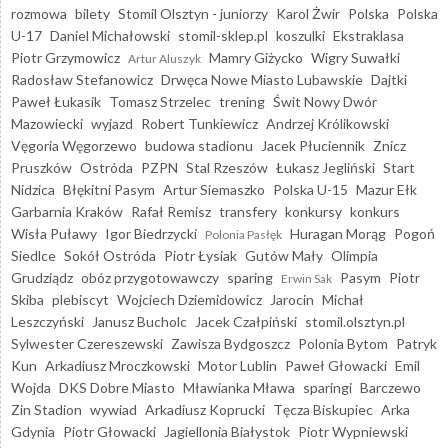
rozmowa
bilety
Stomil Olsztyn - juniorzy
Karol Żwir
Polska
Polska
U-17
Daniel Michałowski
stomil-sklep.pl
koszulki
Ekstraklasa
Piotr Grzymowicz
Mamry Giżycko
Wigry Suwałki
Artur Aluszyk
Radosław Stefanowicz
Drwęca Nowe Miasto Lubawskie
Dajtki
Paweł Łukasik
Tomasz Strzelec
trening
Świt Nowy Dwór
Mazowiecki
wyjazd
Robert Tunkiewicz
Andrzej Królikowski
Vęgoria Węgorzewo
budowa stadionu
Jacek Płuciennik
Znicz
Pruszków
Ostróda
PZPN
Stal Rzeszów
Łukasz Jegliński
Start
Nidzica
Błękitni Pasym
Artur Siemaszko
Polska U-15
Mazur Ełk
Garbarnia Kraków
Rafał Remisz
transfery
konkursy
konkurs
Wisła Puławy
Igor Biedrzycki
Huragan Morąg
Pogoń
Polonia Pasłęk
Siedlce
Sokół Ostróda
Piotr Łysiak
Gutów Mały
Olimpia
Grudziądz
obóz przygotowawczy
sparing
Pasym
Piotr
Erwin Sak
Skiba
plebiscyt
Wojciech Dziemidowicz
Jarocin
Michał
Leszczyński
Janusz Bucholc
Jacek Czałpiński
stomil.olsztyn.pl
Sylwester Czereszewski
Zawisza Bydgoszcz
Polonia Bytom
Patryk
Kun
Arkadiusz Mroczkowski
Motor Lublin
Paweł Głowacki
Emil
Wojda
DKS Dobre Miasto
Mławianka Mława
sparingi
Barczewo
Zin Stadion
wywiad
Arkadiusz Koprucki
Tęcza Biskupiec
Arka
Gdynia
Piotr Głowacki
Jagiellonia Białystok
Piotr Wypniewski