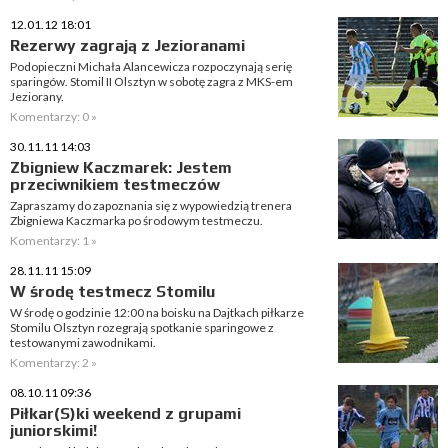
12.01.12 18:01
Rezerwy zagrają z Jezioranami
Podopieczni Michała Alancewicza rozpoczynają serię
sparingów. Stomil II Olsztyn w sobotę zagra z MKS-em
Jeziorany.
Komentarzy: 0 »
30.11.11 14:03
Zbigniew Kaczmarek: Jestem
przeciwnikiem testmeczów
Zapraszamy do zapoznania się z wypowiedzią trenera
Zbigniewa Kaczmarka po środowym testmeczu.
Komentarzy: 1 »
28.11.11 15:09
W środę testmecz Stomilu
W środę o godzinie 12:00 na boisku na Dajtkach piłkarze
Stomilu Olsztyn rozegrają spotkanie sparingowe z
testowanymi zawodnikami.
Komentarzy: 2 »
08.10.11 09:36
Piłkar(S)ki weekend z grupami
juniorskimi!