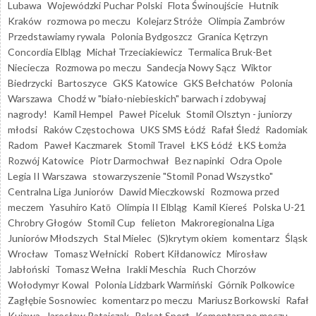
Lubawa
Wojewódzki Puchar Polski
Flota Świnoujście
Hutnik
Kraków
rozmowa po meczu
Kolejarz Stróże
Olimpia Zambrów
Przedstawiamy rywala
Polonia Bydgoszcz
Granica Kętrzyn
Concordia Elbląg
Michał Trzeciakiewicz
Termalica Bruk-Bet
Nieciecza
Rozmowa po meczu
Sandecja Nowy Sącz
Wiktor
Biedrzycki
Bartoszyce
GKS Katowice
GKS Bełchatów
Polonia
Warszawa
Chodź w "biało-niebieskich" barwach i zdobywaj
nagrody!
Kamil Hempel
Paweł Piceluk
Stomil Olsztyn - juniorzy
młodsi
Raków Częstochowa
UKS SMS Łódź
Rafał Śledź
Radomiak
Radom
Paweł Kaczmarek
Stomil Travel
ŁKS Łódź
ŁKS Łomża
Rozwój Katowice
Piotr Darmochwał
Bez napinki
Odra Opole
Legia II Warszawa
stowarzyszenie "Stomil Ponad Wszystko"
Centralna Liga Juniorów
Dawid Mieczkowski
Rozmowa przed
meczem
Yasuhiro Katō
Olimpia II Elbląg
Kamil Kiereś
Polska U-21
Chrobry Głogów
Stomil Cup
felieton
Makroregionalna Liga
Juniorów Młodszych
Stal Mielec
(S)krytym okiem
komentarz
Śląsk
Wrocław
Tomasz Wełnicki
Robert Kiłdanowicz
Mirosław
Jabłoński
Tomasz Wełna
Irakli Meschia
Ruch Chorzów
Wołodymyr Kowal
Polonia Lidzbark Warmiński
Górnik Polkowice
Zagłębie Sosnowiec
komentarz po meczu
Mariusz Borkowski
Rafał
Kujawa
Jarosław Ratajczak
Polsat Sport
Komentarz po meczu