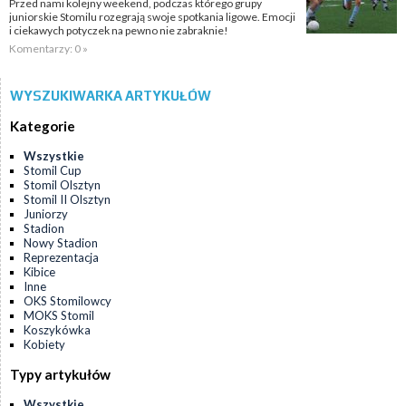
Przed nami kolejny weekend, podczas którego grupy
juniorskie Stomilu rozegrają swoje spotkania ligowe. Emocji
i ciekawych potyczek na pewno nie zabraknie!
Komentarzy: 0 »
WYSZUKIWARKA ARTYKUŁÓW
Kategorie
Wszystkie
Stomil Cup
Stomil Olsztyn
Stomil II Olsztyn
Juniorzy
Stadion
Nowy Stadion
Reprezentacja
Kibice
Inne
OKS Stomilowcy
MOKS Stomil
Koszykówka
Kobiety
Typy artykułów
Wszystkie