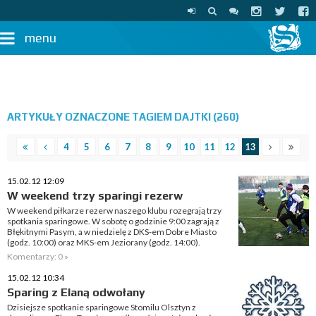
menu
ARTYKUŁY OZNACZONE TAGIEM DAJTKI (260)
4
5
6
7
8
9
10
11
12
13
15.02.12 12:09
W weekend trzy sparingi rezerw
W weekend piłkarze rezerw naszego klubu rozegrają trzy
spotkania sparingowe. W sobotę o godzinie 9:00 zagrają z
Błękitnymi Pasym, a w niedzielę z DKS-em Dobre Miasto
(godz. 10:00) oraz MKS-em Jeziorany (godz. 14:00).
Komentarzy: 0 »
15.02.12 10:34
Sparing z Elaną odwołany
Dzisiejsze spotkanie sparingowe Stomilu Olsztyn z