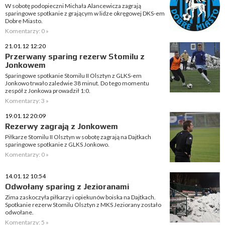
W sobotę podopieczni Michała Alancewicza zagrają
sparingowe spotkanie z grającym w lidze okręgowej DKS-em
Dobre Miasto.
Komentarzy: 0 »
21.01.12 12:20
Przerwany sparing rezerw Stomilu z
Jonkowem
Sparingowe spotkanie Stomilu II Olsztyn z GLKS-em
Jonkowo trwało zaledwie 38 minut. Do tego momentu
zespół z Jonkowa prowadził 1:0.
Komentarzy: 3 »
19.01.12 20:09
Rezerwy zagrają z Jonkowem
Piłkarze Stomilu II Olsztyn w sobotę zagrają na Dajtkach
sparingowe spotkanie z GLKS Jonkowo.
Komentarzy: 0 »
14.01.12 10:54
Odwołany sparing z Jezioranami
Zima zaskoczyła piłkarzy i opiekunów boiska na Dajtkach.
Spotkanie rezerw Stomilu Olsztyn z MKS Jeziorany zostało
odwołane.
Komentarzy: 5 »