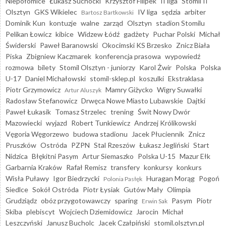
Niepołomice
Łukasz Suchocki
Krzysztof Filipek
II liga
Stomil II
Olsztyn
GKS Wikielec
IV liga
sędzia
arbiter
Bartosz Bartkowski
Dominik Kun
kontuzje
walne
zarząd
Olsztyn
stadion Stomilu
Pelikan Łowicz
kibice
Widzew Łódź
gadżety
Puchar Polski
Michał
Świderski
Paweł Baranowski
Okocimski KS Brzesko
Znicz Biała
Piska
Zbigniew Kaczmarek
konferencja prasowa
wypowiedź
rozmowa
bilety
Stomil Olsztyn - juniorzy
Karol Żwir
Polska
Polska
U-17
Daniel Michałowski
stomil-sklep.pl
koszulki
Ekstraklasa
Piotr Grzymowicz
Mamry Giżycko
Wigry Suwałki
Artur Aluszyk
Radosław Stefanowicz
Drwęca Nowe Miasto Lubawskie
Dajtki
Paweł Łukasik
Tomasz Strzelec
trening
Świt Nowy Dwór
Mazowiecki
wyjazd
Robert Tunkiewicz
Andrzej Królikowski
Vęgoria Węgorzewo
budowa stadionu
Jacek Płuciennik
Znicz
Pruszków
Ostróda
PZPN
Stal Rzeszów
Łukasz Jegliński
Start
Nidzica
Błękitni Pasym
Artur Siemaszko
Polska U-15
Mazur Ełk
Garbarnia Kraków
Rafał Remisz
transfery
konkursy
konkurs
Wisła Puławy
Igor Biedrzycki
Huragan Morąg
Pogoń
Polonia Pasłęk
Siedlce
Sokół Ostróda
Piotr Łysiak
Gutów Mały
Olimpia
Grudziądz
obóz przygotowawczy
sparing
Pasym
Piotr
Erwin Sak
Skiba
plebiscyt
Wojciech Dziemidowicz
Jarocin
Michał
Leszczyński
Janusz Bucholc
Jacek Czałpiński
stomil.olsztyn.pl