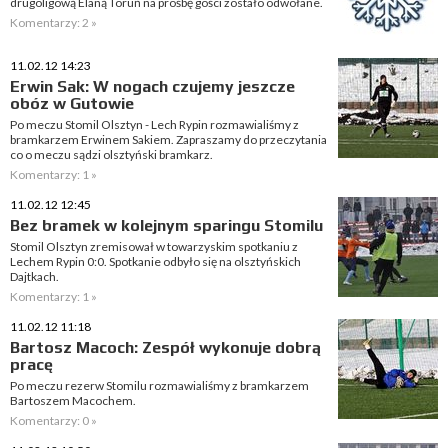
drugoligową Elaną Toruń na prośbę gości zostało odwołane.
Komentarzy: 2 »
11.02.12 14:23
Erwin Sak: W nogach czujemy jeszcze
obóz w Gutowie
Po meczu Stomil Olsztyn - Lech Rypin rozmawialiśmy z
bramkarzem Erwinem Sakiem. Zapraszamy do przeczytania
co o meczu sądzi olsztyński bramkarz.
Komentarzy: 1 »
11.02.12 12:45
Bez bramek w kolejnym sparingu Stomilu
Stomil Olsztyn zremisował w towarzyskim spotkaniu z
Lechem Rypin 0:0. Spotkanie odbyło się na olsztyńskich
Dajtkach.
Komentarzy: 1 »
11.02.12 11:18
Bartosz Macoch: Zespół wykonuje dobrą
pracę
Po meczu rezerw Stomilu rozmawialiśmy z bramkarzem
Bartoszem Macochem.
Komentarzy: 0 »