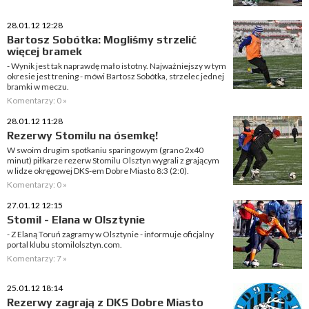
28.01.12 12:28
Bartosz Sobótka: Mogliśmy strzelić
więcej bramek
- Wynik jest tak naprawdę mało istotny. Najważniejszy w tym
okresie jest trening - mówi Bartosz Sobótka, strzelec jednej
bramki w meczu.
Komentarzy: 0 »
28.01.12 11:28
Rezerwy Stomilu na ósemkę!
W swoim drugim spotkaniu sparingowym (grano 2x40
minut) piłkarze rezerw Stomilu Olsztyn wygrali z grającym
w lidze okręgowej DKS-em Dobre Miasto 8:3 (2:0).
Komentarzy: 0 »
27.01.12 12:15
Stomil - Elana w Olsztynie
- Z Elaną Toruń zagramy w Olsztynie - informuje oficjalny
portal klubu stomilolsztyn.com.
Komentarzy: 7 »
25.01.12 18:14
Rezerwy zagrają z DKS Dobre Miasto