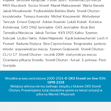
MKS Kluczbork
Socios Stomil
Marek Maleszewski
Warta Sieradz
Jakub Mosakowski
Podbeskidzie Bielsko-Biała
Stomil Olsztyn -
koszykówka
Tomasz Asensky
Michał Kraszewski
Wołodymyr
Tanczyk
Ernest Dzięcioł
Adrian Stawski
Lukáš Kubáň
Kotwica
Kołobrzeg
GKS 1962 Jastrzębie
GKS Jastrzębie
Bruk-Bet
Termalica Nieciecza
Jakub Tecław
KKS 1925 Kalisz
Szymon
Sobczak
Liczby i fakty
Adam Majewski
Kącik bukmacherski
Lech II
Poznań
Radunia Stężyca
Skra Częstochowa
Rozgrzewka
juniorzy
młodsi
wypowiedź po meczu
Szymon Grabowski
Stomil Olsztyn -
CLJ U-17
Stomil Olsztyn - rocznik 2004
statystyki po meczu
Oceniamy piłkarzy Stomilu
Stomil Olsztyn - futsal
3. połowa
Piotr
Gurzęda
Wszelkie prawa zastrzeżone 2000-2026 ©
OKS Stomil on-line
ISSN:
1898-2328
Niniejsza witryna nie ma żadnego związku z klubem OKS Stomil
Olsztyn. Prezentujemy tutaj niezależne opinie na temat sytuacji w
piłce na Warmii i Mazurach