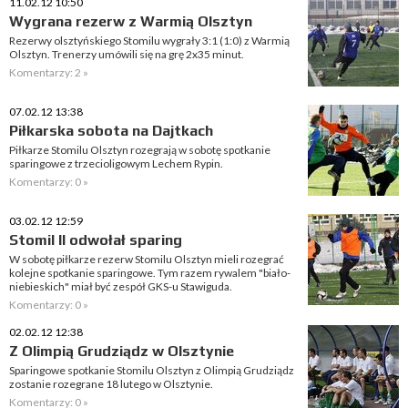
11.02.12 10:50
Wygrana rezerw z Warmią Olsztyn
Rezerwy olsztyńskiego Stomilu wygrały 3:1 (1:0) z Warmią
Olsztyn. Trenerzy umówili się na grę 2x35 minut.
Komentarzy: 2 »
07.02.12 13:38
Piłkarska sobota na Dajtkach
Piłkarze Stomilu Olsztyn rozegrają w sobotę spotkanie
sparingowe z trzecioligowym Lechem Rypin.
Komentarzy: 0 »
03.02.12 12:59
Stomil II odwołał sparing
W sobotę piłkarze rezerw Stomilu Olsztyn mieli rozegrać
kolejne spotkanie sparingowe. Tym razem rywalem "biało-
niebieskich" miał być zespół GKS-u Stawiguda.
Komentarzy: 0 »
02.02.12 12:38
Z Olimpią Grudziądz w Olsztynie
Sparingowe spotkanie Stomilu Olsztyn z Olimpią Grudziądz
zostanie rozegrane 18 lutego w Olsztynie.
Komentarzy: 0 »