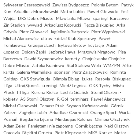
Sylwester Czereszewski
Zawisza Bydgoszcz
Polonia Bytom
Patryk
Kun
Arkadiusz Mroczkowski
Motor Lublin
Paweł Głowacki
Emil
Wojda
DKS Dobre Miasto
Mławianka Mława
sparingi
Barczewo
Zin Stadion
wywiad
Arkadiusz Koprucki
Tęcza Biskupiec
Arka
Gdynia
Piotr Głowacki
Jagiellonia Białystok
Piotr Wypniewski
Michał Alancewicz
ultras
Łódzki Klub Sportowy
Paweł
Tomkiewicz
Grzegorz Lech
Bytovia Bytów
licytacje
Adam
Łopatko
Dolcan Ząbki
Jeziorak Iława
Mrągowia Mrągowo
Pisa
Barczewo
Dawid Szymonowicz
karnety
Chojniczanka Chojnice
Dobre Miasto
Zatoka Braniewo
Stal Stalowa Wola
WMZPN
żółte
kartki
Galeria Warmińska
sponsor
Piotr Zajączkowski
Rominta
Gołdap
GKS Stawiguda
Olimpia Elbląg
Łukta
Resovia
Biskupiec
I liga
Ultra(S)tomiL
treningi
Miedź Legnica
GKS Tychy
Wisła
Płock
III liga
Korona Kielce
Lechia Gdańsk
Stomil Olsztyn -
kobiety
AS Stomil Olsztyn
R-Gol
terminarz
Paweł Alancewicz
Michał Glanowski
Tomasz Ptak
Szymon Kaźmierowski
Górnik
Zabrze
Zagłębie Lubin
Arkadiusz Czarnecki
Orange Sport
Warta
Poznań
Bogdanka Łęczna
Mindaugas Kalonas
Olimpia Olsztynek
Adam Zejer
Pamiętam i nie zapomnę
Górnik Łęczna
Naki Olsztyn
Cracovia
Błękitni Orneta
Piotr Klepczarek
MKS Korsze
Motor