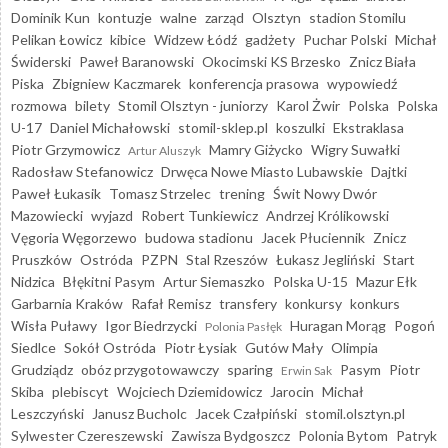
Dominik Kun
kontuzje
walne
zarząd
Olsztyn
stadion Stomilu
Pelikan Łowicz
kibice
Widzew Łódź
gadżety
Puchar Polski
Michał
Świderski
Paweł Baranowski
Okocimski KS Brzesko
Znicz Biała
Piska
Zbigniew Kaczmarek
konferencja prasowa
wypowiedź
rozmowa
bilety
Stomil Olsztyn - juniorzy
Karol Żwir
Polska
Polska
U-17
Daniel Michałowski
stomil-sklep.pl
koszulki
Ekstraklasa
Piotr Grzymowicz
Mamry Giżycko
Wigry Suwałki
Artur Aluszyk
Radosław Stefanowicz
Drwęca Nowe Miasto Lubawskie
Dajtki
Paweł Łukasik
Tomasz Strzelec
trening
Świt Nowy Dwór
Mazowiecki
wyjazd
Robert Tunkiewicz
Andrzej Królikowski
Vęgoria Węgorzewo
budowa stadionu
Jacek Płuciennik
Znicz
Pruszków
Ostróda
PZPN
Stal Rzeszów
Łukasz Jegliński
Start
Nidzica
Błękitni Pasym
Artur Siemaszko
Polska U-15
Mazur Ełk
Garbarnia Kraków
Rafał Remisz
transfery
konkursy
konkurs
Wisła Puławy
Igor Biedrzycki
Huragan Morąg
Pogoń
Polonia Pasłęk
Siedlce
Sokół Ostróda
Piotr Łysiak
Gutów Mały
Olimpia
Grudziądz
obóz przygotowawczy
sparing
Pasym
Piotr
Erwin Sak
Skiba
plebiscyt
Wojciech Dziemidowicz
Jarocin
Michał
Leszczyński
Janusz Bucholc
Jacek Czałpiński
stomil.olsztyn.pl
Sylwester Czereszewski
Zawisza Bydgoszcz
Polonia Bytom
Patryk