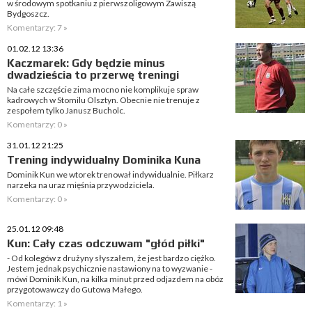
w środowym spotkaniu z pierwszoligowym Zawiszą
Bydgoszcz.
Komentarzy: 7 »
01.02.12 13:36
Kaczmarek: Gdy będzie minus
dwadzieścia to przerwę treningi
Na całe szczęście zima mocno nie komplikuje spraw
kadrowych w Stomilu Olsztyn. Obecnie nie trenuje z
zespołem tylko Janusz Bucholc.
Komentarzy: 0 »
31.01.12 21:25
Trening indywidualny Dominika Kuna
Dominik Kun we wtorek trenował indywidualnie. Piłkarz
narzeka na uraz mięśnia przywodziciela.
Komentarzy: 0 »
25.01.12 09:48
Kun: Cały czas odczuwam "głód piłki"
- Od kolegów z drużyny słyszałem, że jest bardzo ciężko.
Jestem jednak psychicznie nastawiony na to wyzwanie -
mówi Dominik Kun, na kilka minut przed odjazdem na obóz
przygotowawczy do Gutowa Małego.
Komentarzy: 1 »