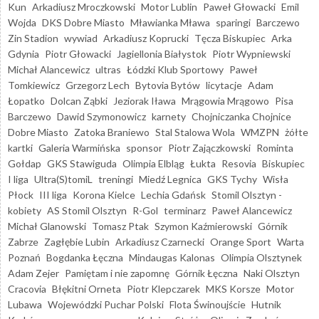
Kun
Arkadiusz Mroczkowski
Motor Lublin
Paweł Głowacki
Emil
Wojda
DKS Dobre Miasto
Mławianka Mława
sparingi
Barczewo
Zin Stadion
wywiad
Arkadiusz Koprucki
Tęcza Biskupiec
Arka
Gdynia
Piotr Głowacki
Jagiellonia Białystok
Piotr Wypniewski
Michał Alancewicz
ultras
Łódzki Klub Sportowy
Paweł
Tomkiewicz
Grzegorz Lech
Bytovia Bytów
licytacje
Adam
Łopatko
Dolcan Ząbki
Jeziorak Iława
Mrągowia Mrągowo
Pisa
Barczewo
Dawid Szymonowicz
karnety
Chojniczanka Chojnice
Dobre Miasto
Zatoka Braniewo
Stal Stalowa Wola
WMZPN
żółte
kartki
Galeria Warmińska
sponsor
Piotr Zajączkowski
Rominta
Gołdap
GKS Stawiguda
Olimpia Elbląg
Łukta
Resovia
Biskupiec
I liga
Ultra(S)tomiL
treningi
Miedź Legnica
GKS Tychy
Wisła
Płock
III liga
Korona Kielce
Lechia Gdańsk
Stomil Olsztyn -
kobiety
AS Stomil Olsztyn
R-Gol
terminarz
Paweł Alancewicz
Michał Glanowski
Tomasz Ptak
Szymon Kaźmierowski
Górnik
Zabrze
Zagłębie Lubin
Arkadiusz Czarnecki
Orange Sport
Warta
Poznań
Bogdanka Łęczna
Mindaugas Kalonas
Olimpia Olsztynek
Adam Zejer
Pamiętam i nie zapomnę
Górnik Łęczna
Naki Olsztyn
Cracovia
Błękitni Orneta
Piotr Klepczarek
MKS Korsze
Motor
Lubawa
Wojewódzki Puchar Polski
Flota Świnoujście
Hutnik