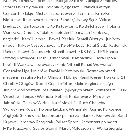
Kraków
rozmowa po meczu
Kolejarz Stróże
Olimpia Zambrów
Przedstawiamy rywala
Polonia Bydgoszcz
Granica Kętrzyn
Concordia Elbląg
Michał Trzeciakiewicz
Termalica Bruk-Bet
Nieciecza
Rozmowa po meczu
Sandecja Nowy Sącz
Wiktor
Biedrzycki
Bartoszyce
GKS Katowice
GKS Bełchatów
Polonia
Warszawa
Chodź w "biało-niebieskich" barwach i zdobywaj
nagrody!
Kamil Hempel
Paweł Piceluk
Stomil Olsztyn - juniorzy
młodsi
Raków Częstochowa
UKS SMS Łódź
Rafał Śledź
Radomiak
Radom
Paweł Kaczmarek
Stomil Travel
ŁKS Łódź
ŁKS Łomża
Rozwój Katowice
Piotr Darmochwał
Bez napinki
Odra Opole
Legia II Warszawa
stowarzyszenie "Stomil Ponad Wszystko"
Centralna Liga Juniorów
Dawid Mieczkowski
Rozmowa przed
meczem
Yasuhiro Katō
Olimpia II Elbląg
Kamil Kiereś
Polska U-21
Chrobry Głogów
Stomil Cup
felieton
Makroregionalna Liga
Juniorów Młodszych
Stal Mielec
(S)krytym okiem
komentarz
Śląsk
Wrocław
Tomasz Wełnicki
Robert Kiłdanowicz
Mirosław
Jabłoński
Tomasz Wełna
Irakli Meschia
Ruch Chorzów
Wołodymyr Kowal
Polonia Lidzbark Warmiński
Górnik Polkowice
Zagłębie Sosnowiec
komentarz po meczu
Mariusz Borkowski
Rafał
Kujawa
Jarosław Ratajczak
Polsat Sport
Komentarz po meczu
MKS Kluczbork
Socios Stomil
Marek Maleszewski
Warta Sieradz