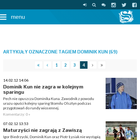
menu
ARTYKUŁY OZNACZONE TAGIEM DOMINIK KUN (69)
1
2
3
4
14.02.12 14:06
Dominik Kun nie zagra w kolejnym
sparingu
Pech nie opuszcza Dominika Kuna. Zawodnik z powodu
urazu opuści kolejny sparing Stomilu Olsztyn podczas
przygotowań do rundy wiosennej.
Komentarzy: 0 »
07.02.12 13:53
Maturzyści nie zagrają z Zawiszą
Igor Biedrzycki, Dominik Kun oraz Piotr Łysiak nie wystąpią