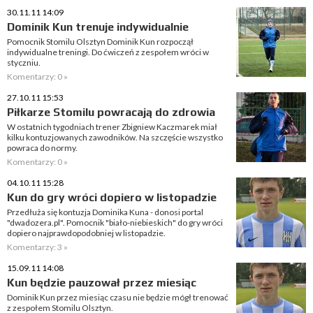
30.11.11 14:09
Dominik Kun trenuje indywidualnie
Pomocnik Stomilu Olsztyn Dominik Kun rozpoczął
indywidualne treningi. Do ćwiczeń z zespołem wróci w
styczniu.
Komentarzy: 0 »
27.10.11 15:53
Piłkarze Stomilu powracają do zdrowia
W ostatnich tygodniach trener Zbigniew Kaczmarek miał
kilku kontuzjowanych zawodników. Na szczęście wszystko
powraca do normy.
Komentarzy: 0 »
04.10.11 15:28
Kun do gry wróci dopiero w listopadzie
Przedłuża się kontuzja Dominika Kuna - donosi portal
"dwadozera.pl". Pomocnik "biało-niebieskich" do gry wróci
dopiero najprawdopodobniej w listopadzie.
Komentarzy: 3 »
15.09.11 14:08
Kun będzie pauzował przez miesiąc
Dominik Kun przez miesiąc czasu nie będzie mógł trenować
z zespołem Stomilu Olsztyn.