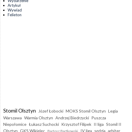
Wydarzenie
Artykuł
Wywiad
Felieton
Stomil Olsztyn
Józef Łobocki
MOKS Stomil Olsztyn
Legia
Warszawa
Warmia Olsztyn
Andrzej Biedrzycki
Puszcza
Niepołomice
Łukasz Suchocki
Krzysztof Filipek
II liga
Stomil II
Olsztyn
GKS Wikielec
IV liga
sędzia
arbiter
Bartosz Bartkowski