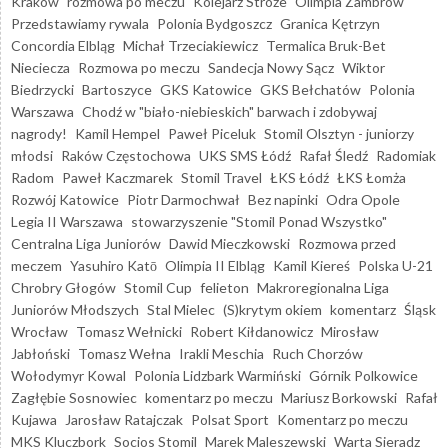
Kraków
rozmowa po meczu
Kolejarz Stróże
Olimpia Zambrów
Przedstawiamy rywala
Polonia Bydgoszcz
Granica Kętrzyn
Concordia Elbląg
Michał Trzeciakiewicz
Termalica Bruk-Bet
Nieciecza
Rozmowa po meczu
Sandecja Nowy Sącz
Wiktor
Biedrzycki
Bartoszyce
GKS Katowice
GKS Bełchatów
Polonia
Warszawa
Chodź w "biało-niebieskich" barwach i zdobywaj
nagrody!
Kamil Hempel
Paweł Piceluk
Stomil Olsztyn - juniorzy
młodsi
Raków Częstochowa
UKS SMS Łódź
Rafał Śledź
Radomiak
Radom
Paweł Kaczmarek
Stomil Travel
ŁKS Łódź
ŁKS Łomża
Rozwój Katowice
Piotr Darmochwał
Bez napinki
Odra Opole
Legia II Warszawa
stowarzyszenie "Stomil Ponad Wszystko"
Centralna Liga Juniorów
Dawid Mieczkowski
Rozmowa przed
meczem
Yasuhiro Katō
Olimpia II Elbląg
Kamil Kiereś
Polska U-21
Chrobry Głogów
Stomil Cup
felieton
Makroregionalna Liga
Juniorów Młodszych
Stal Mielec
(S)krytym okiem
komentarz
Śląsk
Wrocław
Tomasz Wełnicki
Robert Kiłdanowicz
Mirosław
Jabłoński
Tomasz Wełna
Irakli Meschia
Ruch Chorzów
Wołodymyr Kowal
Polonia Lidzbark Warmiński
Górnik Polkowice
Zagłębie Sosnowiec
komentarz po meczu
Mariusz Borkowski
Rafał
Kujawa
Jarosław Ratajczak
Polsat Sport
Komentarz po meczu
MKS Kluczbork
Socios Stomil
Marek Maleszewski
Warta Sieradz