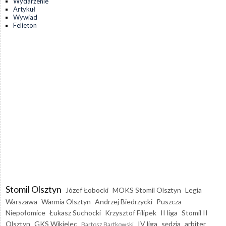
Wydarzenie
Artykuł
Wywiad
Felieton
Stomil Olsztyn
Józef Łobocki
MOKS Stomil Olsztyn
Legia
Warszawa
Warmia Olsztyn
Andrzej Biedrzycki
Puszcza
Niepołomice
Łukasz Suchocki
Krzysztof Filipek
II liga
Stomil II
Olsztyn
GKS Wikielec
IV liga
sędzia
arbiter
Bartosz Bartkowski