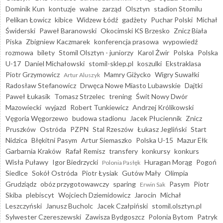
Dominik Kun
kontuzje
walne
zarząd
Olsztyn
stadion Stomilu
Pelikan Łowicz
kibice
Widzew Łódź
gadżety
Puchar Polski
Michał
Świderski
Paweł Baranowski
Okocimski KS Brzesko
Znicz Biała
Piska
Zbigniew Kaczmarek
konferencja prasowa
wypowiedź
rozmowa
bilety
Stomil Olsztyn - juniorzy
Karol Żwir
Polska
Polska
U-17
Daniel Michałowski
stomil-sklep.pl
koszulki
Ekstraklasa
Piotr Grzymowicz
Mamry Giżycko
Wigry Suwałki
Artur Aluszyk
Radosław Stefanowicz
Drwęca Nowe Miasto Lubawskie
Dajtki
Paweł Łukasik
Tomasz Strzelec
trening
Świt Nowy Dwór
Mazowiecki
wyjazd
Robert Tunkiewicz
Andrzej Królikowski
Vęgoria Węgorzewo
budowa stadionu
Jacek Płuciennik
Znicz
Pruszków
Ostróda
PZPN
Stal Rzeszów
Łukasz Jegliński
Start
Nidzica
Błękitni Pasym
Artur Siemaszko
Polska U-15
Mazur Ełk
Garbarnia Kraków
Rafał Remisz
transfery
konkursy
konkurs
Wisła Puławy
Igor Biedrzycki
Huragan Morąg
Pogoń
Polonia Pasłęk
Siedlce
Sokół Ostróda
Piotr Łysiak
Gutów Mały
Olimpia
Grudziądz
obóz przygotowawczy
sparing
Pasym
Piotr
Erwin Sak
Skiba
plebiscyt
Wojciech Dziemidowicz
Jarocin
Michał
Leszczyński
Janusz Bucholc
Jacek Czałpiński
stomil.olsztyn.pl
Sylwester Czereszewski
Zawisza Bydgoszcz
Polonia Bytom
Patryk