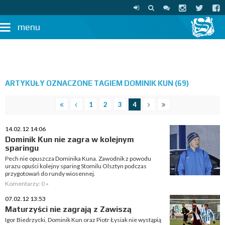
menu
ARTYKUŁY OZNACZONE TAGIEM DOMINIK KUN (69)
1
2
3
4
14.02.12 14:06
Dominik Kun nie zagra w kolejnym
sparingu
Pech nie opuszcza Dominika Kuna. Zawodnik z powodu
urazu opuści kolejny sparing Stomilu Olsztyn podczas
przygotowań do rundy wiosennej.
Komentarzy: 0 »
07.02.12 13:53
Maturzyści nie zagrają z Zawiszą
Igor Biedrzycki, Dominik Kun oraz Piotr Łysiak nie wystąpią