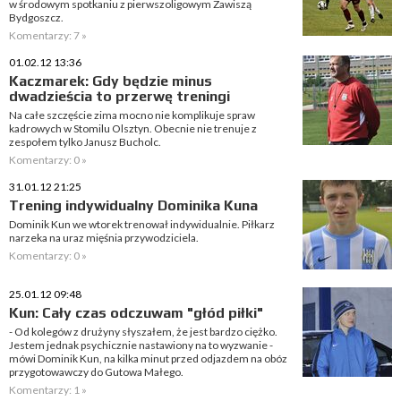
w środowym spotkaniu z pierwszoligowym Zawiszą
Bydgoszcz.
Komentarzy: 7 »
01.02.12 13:36
Kaczmarek: Gdy będzie minus
dwadzieścia to przerwę treningi
Na całe szczęście zima mocno nie komplikuje spraw
kadrowych w Stomilu Olsztyn. Obecnie nie trenuje z
zespołem tylko Janusz Bucholc.
Komentarzy: 0 »
31.01.12 21:25
Trening indywidualny Dominika Kuna
Dominik Kun we wtorek trenował indywidualnie. Piłkarz
narzeka na uraz mięśnia przywodziciela.
Komentarzy: 0 »
25.01.12 09:48
Kun: Cały czas odczuwam "głód piłki"
- Od kolegów z drużyny słyszałem, że jest bardzo ciężko.
Jestem jednak psychicznie nastawiony na to wyzwanie -
mówi Dominik Kun, na kilka minut przed odjazdem na obóz
przygotowawczy do Gutowa Małego.
Komentarzy: 1 »