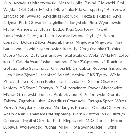
Kun
Arkadiusz Mroczkowski
Motor Lublin
Paweł Głowacki
Emil
Wojda
DKS Dobre Miasto
Mławianka Mława
sparingi
Barczewo
Zin Stadion
wywiad
Arkadiusz Koprucki
Tęcza Biskupiec
Arka
Gdynia
Piotr Głowacki
Jagiellonia Białystok
Piotr Wypniewski
Michał Alancewicz
ultras
Łódzki Klub Sportowy
Paweł
Tomkiewicz
Grzegorz Lech
Bytovia Bytów
licytacje
Adam
Łopatko
Dolcan Ząbki
Jeziorak Iława
Mrągowia Mrągowo
Pisa
Barczewo
Dawid Szymonowicz
karnety
Chojniczanka Chojnice
Dobre Miasto
Zatoka Braniewo
Stal Stalowa Wola
WMZPN
żółte
kartki
Galeria Warmińska
sponsor
Piotr Zajączkowski
Rominta
Gołdap
GKS Stawiguda
Olimpia Elbląg
Łukta
Resovia
Biskupiec
I liga
Ultra(S)tomiL
treningi
Miedź Legnica
GKS Tychy
Wisła
Płock
III liga
Korona Kielce
Lechia Gdańsk
Stomil Olsztyn -
kobiety
AS Stomil Olsztyn
R-Gol
terminarz
Paweł Alancewicz
Michał Glanowski
Tomasz Ptak
Szymon Kaźmierowski
Górnik
Zabrze
Zagłębie Lubin
Arkadiusz Czarnecki
Orange Sport
Warta
Poznań
Bogdanka Łęczna
Mindaugas Kalonas
Olimpia Olsztynek
Adam Zejer
Pamiętam i nie zapomnę
Górnik Łęczna
Naki Olsztyn
Cracovia
Błękitni Orneta
Piotr Klepczarek
MKS Korsze
Motor
Lubawa
Wojewódzki Puchar Polski
Flota Świnoujście
Hutnik