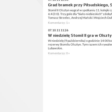
Grad bramek przy Piłsudskiego, S
Stomil II Olsztyn wygrał w spotkaniu 11. kolejki
6:4 (3:0). Trzy gole dla "biało-niebieskich" zdob
Tomasz Strzelec, Andrzej Mański i Wojciech Dub
Komentarzy: 1 »
07.10.11 11:26
W niedzielę Stomil II gra w Olszty
W niedzielę (9 października) o godzinie 14:00 ko
rezerwy Stomilu Olsztyn. Tym razem ich rywale
Lubawskie.
Komentarzy: 0 »