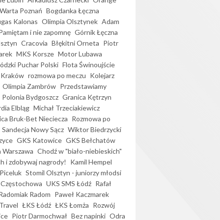
Warta Poznań
Bogdanka Łęczna
gas Kalonas
Olimpia Olsztynek
Adam
Pamiętam i nie zapomnę
Górnik Łęczna
lsztyn
Cracovia
Błękitni Orneta
Piotr
arek
MKS Korsze
Motor Lubawa
dzki Puchar Polski
Flota Świnoujście
 Kraków
rozmowa po meczu
Kolejarz
Olimpia Zambrów
Przedstawiamy
Polonia Bydgoszcz
Granica Kętrzyn
dia Elbląg
Michał Trzeciakiewicz
ica Bruk-Bet Nieciecza
Rozmowa po
Sandecja Nowy Sącz
Wiktor Biedrzycki
zyce
GKS Katowice
GKS Bełchatów
a Warszawa
Chodź w "biało-niebieskich"
h i zdobywaj nagrody!
Kamil Hempel
Piceluk
Stomil Olsztyn - juniorzy młodsi
 Częstochowa
UKS SMS Łódź
Rafał
Radomiak Radom
Paweł Kaczmarek
Travel
ŁKS Łódź
ŁKS Łomża
Rozwój
ice
Piotr Darmochwał
Bez napinki
Odra