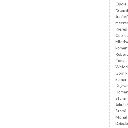
Opole
"Stomi
Junior
mecze
Kiereś
Cup
f
Młods
koment
Robert
Tomas
Wołod
Górnik
koment
Kujaw
Koment
Stomil
Jakub 
Stomil
Michał
Dzięcio