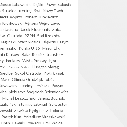
iasto Lubawskie
Dajtki
Paweł Łukasik
 Strzelec
trening
Świt Nowy Dwór
ecki
wyjazd
Robert Tunkiewicz
j Królikowski
Vęgoria Węgorzewo
 stadionu
Jacek Płuciennik
Znicz
ków
Ostróda
PZPN
Stal Rzeszów
Jegliński
Start Nidzica
Błękitni Pasym
Siemaszko
Polska U-15
Mazur Ełk
nia Kraków
Rafał Remisz
transfery
sy
konkurs
Wisła Puławy
Igor
ycki
Huragan Morąg
Polonia Pasłęk
Siedlce
Sokół Ostróda
Piotr Łysiak
 Mały
Olimpia Grudziądz
obóz
otowawczy
sparing
Pasym
Erwin Sak
kiba
plebiscyt
Wojciech Dziemidowicz
Michał Leszczyński
Janusz Bucholc
Czałpiński
stomil.olsztyn.pl
Sylwester
zewski
Zawisza Bydgoszcz
Polonia
Patryk Kun
Arkadiusz Mroczkowski
Lublin
Paweł Głowacki
Emil Wojda