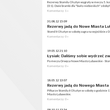
Rezerwy Stomilu Olsztyn wygrały w meczu 5. k
(0:1). Dwie bramki dla "biało-niebieskich" zdoby
Komentarzy: 1 »
31.08.12 15:09
Rezerwy jadą do Nowe Miasta L
Stomil II Olsztyn w sobotę zagra na wyjeździe 
Komentarzy: 0 »
19.05.12 21:10
Łysiak: Daliśmy sobie wydrzeć z
Po meczu Drwęca Nowe Miasto Lubawskie - Stom
Komentarzy: 0 »
18.05.12 13:07
Rezerwy jadą do Nowego Miasta
Piłkarze Stomilu II Olsztyn w sobotę o godzinie
Miasto Lubawskie.
Komentarzy: 0 »
09.10.11 13:36