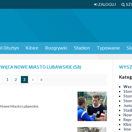
ZALOGUJ
SZ
l Olsztyn
Kibice
Rozgrywki
Stadion
Typowanie
Sk
WĘCA NOWE MIASTO LUBAWSKIE (58)
WYSZ
Kateg
1
2
3
Wsz
Stom
Stom
Stomi
Juni
cą Nowe Miasto Lubawskie.
Stad
Nowy
Repr
Kibi
Inne