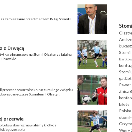
za zamieszanie przed meczem IV ligi Stomil II
Stomi
Olszty
Andrze
Łukasz
z z Drwęcą
Stomil 
ł karę finansową na Stomil Olsztyn za fatalną
 Lubawskie.
Bartkow
kontuz
Stomil
gadżet
Paweł 
li protest do Warmińsko-Mazurskiego Związku
Znicz B
azdowego meczu ze Stomilem II Olsztyn.
konfer
bilety
Polska
stomil-
ej przerwie
Grzym
to Lubawskie rozmawialiśmy krótko z
skiego zespołu.
Wigry 