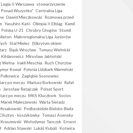
Legia II Warszawa
stowarzyszenie
l Ponad Wszystko"
Centralna Liga
ów
Dawid Mieczkowski
Rozmowa przed
m
Yasuhiro Katō
Olimpia II Elbląg
Kamil
Polska U-21
Chrobry Głogów
Stomil
elieton
Makroregionalna Liga Juniorów
zych
Stal Mielec
(S)krytym okiem
arz
Śląsk Wrocław
Tomasz Wełnicki
 Kiłdanowicz
Mirosław Jabłoński
z Wełna
Irakli Meschia
Ruch Chorzów
ymyr Kowal
Polonia Lidzbark Warmiński
 Polkowice
Zagłębie Sosnowiec
arz po meczu
Mariusz Borkowski
Rafał
a
Jarosław Ratajczak
Polsat Sport
arz po meczu
MKS Kluczbork
Socios
Marek Maleszewski
Warta Sieradz
Mosakowski
Podbeskidzie Bielsko-Biała
 Olsztyn - koszykówka
Tomasz Asensky
 Kraszewski
Wołodymyr Tanczyk
Ernest
ł
Adrian Stawski
Lukáš Kubáň
Kotwica