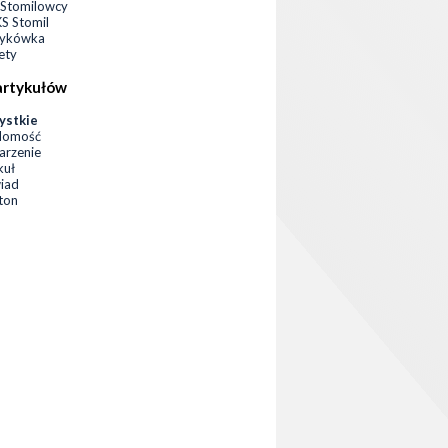
Stomilowcy
 Stomil
zykówka
ety
artykułów
ystkie
domość
rzenie
kuł
iad
eton