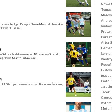
Nowe M
Tomasz
Mazowi
Andrze
u czwartej ligi z Drwęcą Nowe Miasto Lubawskie
budowa
e Paweł Łukasik.
Prusz
Łukasz 
Artur 
Garbar
ą
konkur
sku Szkoły Podstawowej nr 18 rezerwy Stomilu
rwęcą Nowe Miasto Lubawskie.
Biedrz
Pogoń 
Gutów
przyg
ą
Piotr S
il II Olsztyn rozmawialiśmy z Karolem Żwirem,
Jarocin
Jacek 
Czeres
Bytom
Motor 