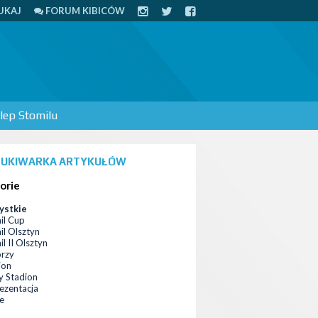
UKAJ
FORUM KIBICÓW
lep Stomilu
UKIWARKA ARTYKUŁÓW
orie
ystkie
il Cup
il Olsztyn
l II Olsztyn
orzy
ion
 Stadion
ezentacja
ce