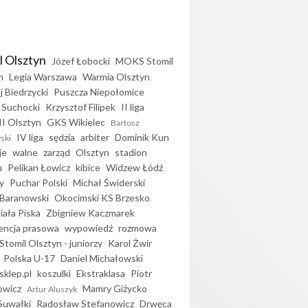
l Olsztyn
Józef Łobocki
MOKS Stomil
n
Legia Warszawa
Warmia Olsztyn
j Biedrzycki
Puszcza Niepołomice
 Suchocki
Krzysztof Filipek
II liga
II Olsztyn
GKS Wikielec
Bartosz
IV liga
sędzia
arbiter
Dominik Kun
ski
je
walne
zarząd
Olsztyn
stadion
u
Pelikan Łowicz
kibice
Widzew Łódź
y
Puchar Polski
Michał Świderski
Baranowski
Okocimski KS Brzesko
iała Piska
Zbigniew Kaczmarek
encja prasowa
wypowiedź
rozmowa
Stomil Olsztyn - juniorzy
Karol Żwir
Polska U-17
Daniel Michałowski
sklep.pl
koszulki
Ekstraklasa
Piotr
owicz
Mamry Giżycko
Artur Aluszyk
Suwałki
Radosław Stefanowicz
Drwęca