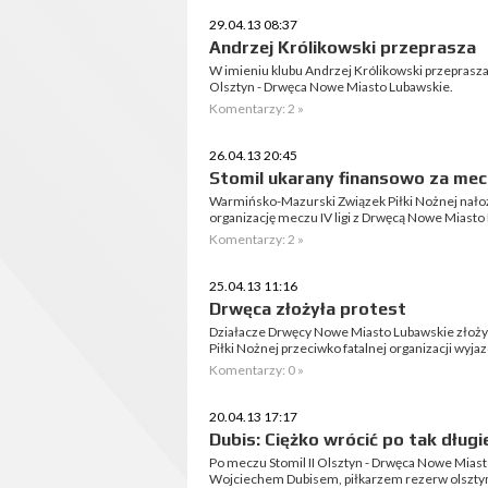
29.04.13 08:37
Andrzej Królikowski przeprasza
W imieniu klubu Andrzej Królikowski przeprasza 
Olsztyn - Drwęca Nowe Miasto Lubawskie.
Komentarzy: 2 »
26.04.13 20:45
Stomil ukarany finansowo za mec
Warmińsko-Mazurski Związek Piłki Nożnej nałoży
organizację meczu IV ligi z Drwęcą Nowe Miasto
Komentarzy: 2 »
25.04.13 11:16
Drwęca złożyła protest
Działacze Drwęcy Nowe Miasto Lubawskie złoży
Piłki Nożnej przeciwko fatalnej organizacji wyj
Komentarzy: 0 »
20.04.13 17:17
Dubis: Ciężko wrócić po tak długi
Po meczu Stomil II Olsztyn - Drwęca Nowe Mias
Wojciechem Dubisem, piłkarzem rezerw olsztyń