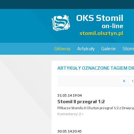
OKS Stomil
on-line
stomil.olsztyn.pl
Główna
Artykuły
Galerie
Stomi
ARTYKUŁY OZNACZONE TAGIEM DR
31.05.14 19:04
Stomil II przegrał 1:2
Piłkarze Stomilu II Olsztyn przegrał 1:2 z Drwę
Komentarzy: 2 »
30.05.14 20:45