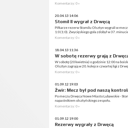
Komentarzy: 0 »
20.04.13 14:06
Stomil II wygrał z Drwęcą
Piłkarze rezerw Stomilu Olsztyn wygrali w mecz
1:0 (1:0). Zwycięskiego gola zdobył w 37. minuci
Komentarzy: 0 »
18.04.13 11:36
W sobotę rezerwy grają z Drwęc
W sobotę (20 kwietnia) o godzinie 12:00 na boi
Olsztyn zagrają w 20. kolejce czwartej ligi z D
Komentarzy: 0 »
01.09.12 19:03
Żwir: Mecz był pod naszą kontrol
Po meczu Drwęca Nowe Miasto Lubawskie - Stom
napastnikiem olsztyńskiego zespołu.
Komentarzy: 0 »
01.09.12 19:00
Rezerwy wygrały z Drwęcą