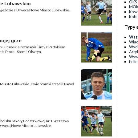
OKS 
ie Lubawskim
MOKS
 wyjeździe z Drwęcą Nowe Miasto Lubawskie.
Kos
Kobi
Typy 
Wsz
ojej grze
Wia
Wyda
to Lubawskie rozmawialiśmy z Partykiem
Arty
a Płock - Stomil Olsztyn.
Wyw
Feli
e Miasto Lubawskie. Dwie bramki strzelił Paweł
na boisku Szkoły Podstawowej nr 18 rezerwy
z Drwęcą Nowe Miasto Lubawskie.