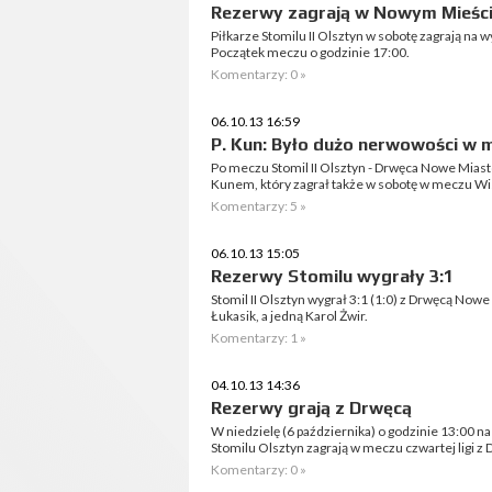
Rezerwy zagrają w Nowym Mieśc
Piłkarze Stomilu II Olsztyn w sobotę zagrają na
Początek meczu o godzinie 17:00.
Komentarzy: 0 »
06.10.13 16:59
P. Kun: Było dużo nerwowości w m
Po meczu Stomil II Olsztyn - Drwęca Nowe Mias
Kunem, który zagrał także w sobotę w meczu Wisł
Komentarzy: 5 »
06.10.13 15:05
Rezerwy Stomilu wygrały 3:1
Stomil II Olsztyn wygrał 3:1 (1:0) z Drwęcą Now
Łukasik, a jedną Karol Żwir.
Komentarzy: 1 »
04.10.13 14:36
Rezerwy grają z Drwęcą
W niedzielę (6 października) o godzinie 13:00 
Stomilu Olsztyn zagrają w meczu czwartej ligi 
Komentarzy: 0 »