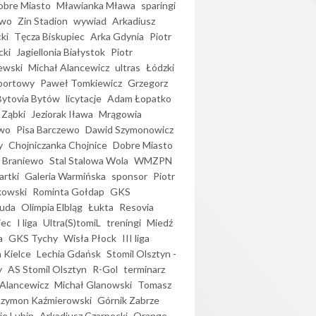
bre Miasto
Mławianka Mława
sparingi
ewo
Zin Stadion
wywiad
Arkadiusz
ki
Tęcza Biskupiec
Arka Gdynia
Piotr
cki
Jagiellonia Białystok
Piotr
ewski
Michał Alancewicz
ultras
Łódzki
portowy
Paweł Tomkiewicz
Grzegorz
Bytovia Bytów
licytacje
Adam Łopatko
 Ząbki
Jeziorak Iława
Mrągowia
wo
Pisa Barczewo
Dawid Szymonowicz
y
Chojniczanka Chojnice
Dobre Miasto
 Braniewo
Stal Stalowa Wola
WMZPN
artki
Galeria Warmińska
sponsor
Piotr
kowski
Rominta Gołdap
GKS
uda
Olimpia Elbląg
Łukta
Resovia
iec
I liga
Ultra(S)tomiL
treningi
Miedź
a
GKS Tychy
Wisła Płock
III liga
 Kielce
Lechia Gdańsk
Stomil Olsztyn -
y
AS Stomil Olsztyn
R-Gol
terminarz
Alancewicz
Michał Glanowski
Tomasz
Szymon Kaźmierowski
Górnik Zabrze
ie Lubin
Arkadiusz Czarnecki
Orange