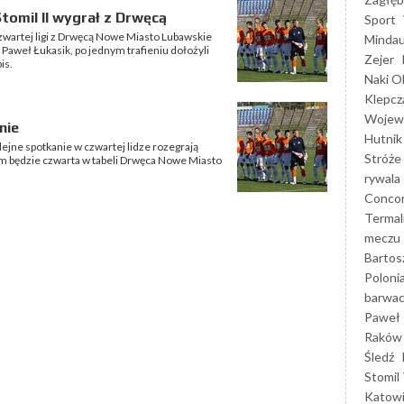
tomil II wygrał z Drwęcą
Sport
 czwartej ligi z Drwęcą Nowe Miasto Lubawskie
Mindau
ył Paweł Łukasik, po jednym trafieniu dołożyli
Zejer
is.
Naki O
Klepcz
Wojewó
nie
Hutnik
lejne spotkanie w czwartej lidze rozegrają
Stróże
m będzie czwarta w tabeli Drwęca Nowe Miasto
rywala
Concor
Termal
meczu
Bartos
Poloni
barwac
Paweł 
Raków
Śledź
Stomil 
Katow