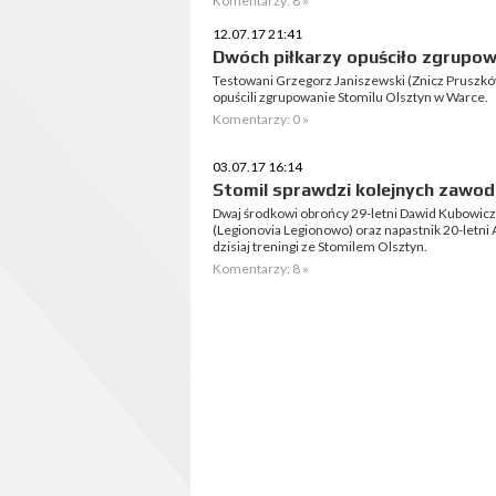
Komentarzy: 8 »
12.07.17 21:41
Dwóch piłkarzy opuściło zgrupo
Testowani Grzegorz Janiszewski (Znicz Pruszków
opuścili zgrupowanie Stomilu Olsztyn w Warce.
Komentarzy: 0 »
03.07.17 16:14
Stomil sprawdzi kolejnych zawo
Dwaj środkowi obrońcy 29-letni Dawid Kubowicz (
(Legionovia Legionowo) oraz napastnik 20-letni 
dzisiaj treningi ze Stomilem Olsztyn.
Komentarzy: 8 »