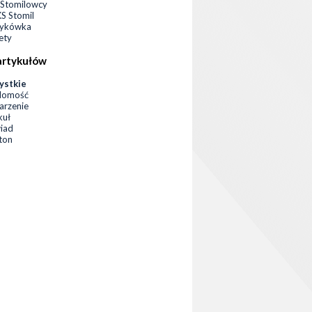
Stomilowcy
 Stomil
zykówka
ety
artykułów
ystkie
domość
rzenie
kuł
iad
eton