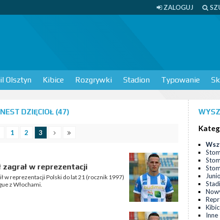
ZALOGUJ
SZ
l Olsztyn
Kibice
Rozgrywki
Stadion
Typowanie
Sk
EST DZIĘCIOŁ (47)
WYSZ
Kateg
1
2
3
Wsz
Stom
Stom
ł zagrał w reprezentacji
Stomi
Juni
 w reprezentacji Polski do lat 21 (rocznik 1997)
Stad
ague z Włochami.
Nowy
Repr
Kibi
Inne