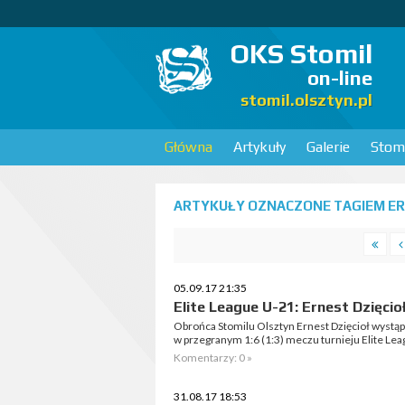
OKS Stomil
on-line
stomil.olsztyn.pl
Główna
Artykuły
Galerie
Stomi
ARTYKUŁY OZNACZONE TAGIEM ERN
05.09.17 21:35
Elite League U-21: Ernest Dzięcio
Obrońca Stomilu Olsztyn Ernest Dzięcioł wystąpił
w przegranym 1:6 (1:3) meczu turnieju Elite Le
Komentarzy: 0 »
31.08.17 18:53