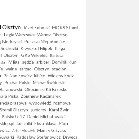
l Olsztyn
Józef Łobocki
MOKS Stomil
n
Legia Warszawa
Warmia Olsztyn
j Biedrzycki
Puszcza Niepołomice
 Suchocki
Krzysztof Filipek
II liga
II Olsztyn
GKS Wikielec
Bartosz
IV liga
sędzia
arbiter
Dominik Kun
ski
je
walne
zarząd
Olsztyn
stadion
u
Pelikan Łowicz
kibice
Widzew Łódź
y
Puchar Polski
Michał Świderski
Baranowski
Okocimski KS Brzesko
iała Piska
Zbigniew Kaczmarek
encja prasowa
wypowiedź
rozmowa
Stomil Olsztyn - juniorzy
Karol Żwir
Polska U-17
Daniel Michałowski
sklep.pl
koszulki
Ekstraklasa
Piotr
owicz
Mamry Giżycko
Artur Aluszyk
Suwałki
Radosław Stefanowicz
Drwęca