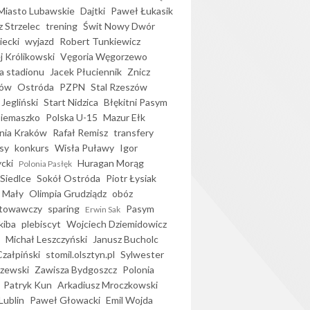
iasto Lubawskie
Dajtki
Paweł Łukasik
 Strzelec
trening
Świt Nowy Dwór
ecki
wyjazd
Robert Tunkiewicz
j Królikowski
Vęgoria Węgorzewo
 stadionu
Jacek Płuciennik
Znicz
ków
Ostróda
PZPN
Stal Rzeszów
Jegliński
Start Nidzica
Błękitni Pasym
Siemaszko
Polska U-15
Mazur Ełk
nia Kraków
Rafał Remisz
transfery
sy
konkurs
Wisła Puławy
Igor
ycki
Huragan Morąg
Polonia Pasłęk
Siedlce
Sokół Ostróda
Piotr Łysiak
 Mały
Olimpia Grudziądz
obóz
otowawczy
sparing
Pasym
Erwin Sak
kiba
plebiscyt
Wojciech Dziemidowicz
Michał Leszczyński
Janusz Bucholc
Czałpiński
stomil.olsztyn.pl
Sylwester
zewski
Zawisza Bydgoszcz
Polonia
Patryk Kun
Arkadiusz Mroczkowski
Lublin
Paweł Głowacki
Emil Wojda