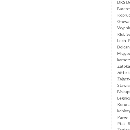
DKS Do
Barcz
Kopruc
Głowa
Wypni
Klub S
Lech
Dolcan
Mrągo
karnet
Zatoka
żółte k
Zającz
Stawig
Biskup
Legnic
Korona
kobiet
Paweł 
Ptak
Zagłęb