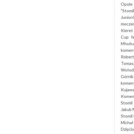
Opole
"Stomi
Junior
mecze
Kiereś
Cup
f
Młods
koment
Robert
Tomas
Wołod
Górnik
koment
Kujaw
Koment
Stomil
Jakub 
Stomil
Michał
Dzięcio