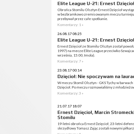
Elite League U-21: Ernest Dzięcio
Obrońca Stomilu Olsztyn Ernest Dzięcioł wystąpił
w bezbramkowo zremisowanym meczu turnieju El
przebywał przez całe spotkanie.
Komentarzy: 1 »
26.08.17 08:25
Elite League U-21: Ernest Dzięc
Ernest Dzięcioł ze Stomilu Olsztyn został powoła
1997) na mecze Elite League przeciwko Szwajcar
września, 15:00, Imola).
Komentarzy: 7 »
23.08.17 00:14
Dzięcioł: Nie spoczywam na laur
W meczu Stomil Olsztyn - GKS Tychy w barwach 
Dzięcioł. Po meczu rozmawialiśmy z młodzieżo
Komentarzy: 3 »
21.07.17 18:07
Ernest Dzięcioł, Marcin Stromeck
Stomilu
19-letni obrońca Ernest Dzięcioł, 23-letni defe
skrzydłowy Tomasz Zając zostali nowymi piłkarz