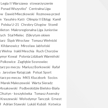
Legia II Warszawa
stowarzyszenie
l Ponad Wszystko"
Centralna Liga
ów
Dawid Mieczkowski
Rozmowa przed
m
Yasuhiro Katō
Olimpia II Elbląg
Kamil
Polska U-21
Chrobry Głogów
Stomil
elieton
Makroregionalna Liga Juniorów
zych
Stal Mielec
(S)krytym okiem
arz
Śląsk Wrocław
Tomasz Wełnicki
 Kiłdanowicz
Mirosław Jabłoński
z Wełna
Irakli Meschia
Ruch Chorzów
ymyr Kowal
Polonia Lidzbark Warmiński
 Polkowice
Zagłębie Sosnowiec
arz po meczu
Mariusz Borkowski
Rafał
a
Jarosław Ratajczak
Polsat Sport
arz po meczu
MKS Kluczbork
Socios
Marek Maleszewski
Warta Sieradz
Mosakowski
Podbeskidzie Bielsko-Biała
 Olsztyn - koszykówka
Tomasz Asensky
 Kraszewski
Wołodymyr Tanczyk
Ernest
ł
Adrian Stawski
Lukáš Kubáň
Kotwica