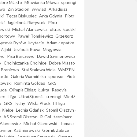
bre Miasto
Mławianka Mława
sparingi
ewo
Zin Stadion
wywiad
Arkadiusz
ki
Tęcza Biskupiec
Arka Gdynia
Piotr
cki
Jagiellonia Białystok
Piotr
ewski
Michał Alancewicz
ultras
Łódzki
portowy
Paweł Tomkiewicz
Grzegorz
Bytovia Bytów
licytacje
Adam Łopatko
 Ząbki
Jeziorak Iława
Mrągowia
wo
Pisa Barczewo
Dawid Szymonowicz
y
Chojniczanka Chojnice
Dobre Miasto
 Braniewo
Stal Stalowa Wola
WMZPN
artki
Galeria Warmińska
sponsor
Piotr
kowski
Rominta Gołdap
GKS
uda
Olimpia Elbląg
Łukta
Resovia
iec
I liga
Ultra(S)tomiL
treningi
Miedź
a
GKS Tychy
Wisła Płock
III liga
 Kielce
Lechia Gdańsk
Stomil Olsztyn -
y
AS Stomil Olsztyn
R-Gol
terminarz
Alancewicz
Michał Glanowski
Tomasz
Szymon Kaźmierowski
Górnik Zabrze
ie Lubin
Arkadiusz Czarnecki
Orange