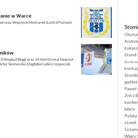
wanie w Warce
) oraz Wojciech Mielcarek (Lech II Poznań)
Stomi
Olszty
Andrze
Łukasz
dników
Stomil 
Olimpia Elbląg) oraz 19-letni Ernest Dzięcioł
Bartkow
Artur Siemaszko (Zagłębie Lubin) rozpoczęli
kontuz
Stomil
gadżet
Paweł 
Znicz B
konfer
bilety
Polska
stomil-
Grzym
Wigry 