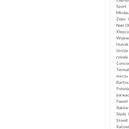
Sport
Mindau
Zejer
Naki O
Klepcz
Wojewó
Hutnik
Stróże
rywala
Concor
Termal
meczu
Bartos
Poloni
barwac
Paweł 
Raków
Śledź
Stomil 
Katow