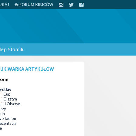
UKAJ
FORUM KIBICÓW
lep Stomilu
UKIWARKA ARTYKUŁÓW
orie
ystkie
il Cup
il Olsztyn
l II Olsztyn
orzy
ion
 Stadion
ezentacja
ce