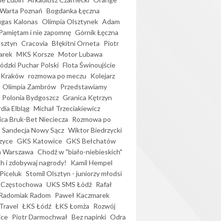
Warta Poznań
Bogdanka Łęczna
gas Kalonas
Olimpia Olsztynek
Adam
Pamiętam i nie zapomnę
Górnik Łęczna
lsztyn
Cracovia
Błękitni Orneta
Piotr
arek
MKS Korsze
Motor Lubawa
dzki Puchar Polski
Flota Świnoujście
 Kraków
rozmowa po meczu
Kolejarz
Olimpia Zambrów
Przedstawiamy
Polonia Bydgoszcz
Granica Kętrzyn
dia Elbląg
Michał Trzeciakiewicz
ica Bruk-Bet Nieciecza
Rozmowa po
Sandecja Nowy Sącz
Wiktor Biedrzycki
zyce
GKS Katowice
GKS Bełchatów
a Warszawa
Chodź w "biało-niebieskich"
h i zdobywaj nagrody!
Kamil Hempel
Piceluk
Stomil Olsztyn - juniorzy młodsi
 Częstochowa
UKS SMS Łódź
Rafał
Radomiak Radom
Paweł Kaczmarek
Travel
ŁKS Łódź
ŁKS Łomża
Rozwój
ice
Piotr Darmochwał
Bez napinki
Odra