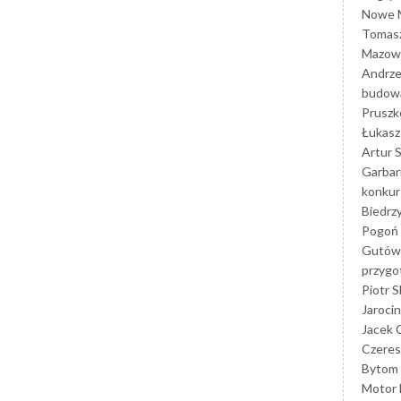
Nowe M
Tomasz
Mazowi
Andrze
budowa
Prusz
Łukasz 
Artur 
Garbar
konkur
Biedrz
Pogoń 
Gutów
przyg
Piotr S
Jarocin
Jacek 
Czeres
Bytom
Motor 