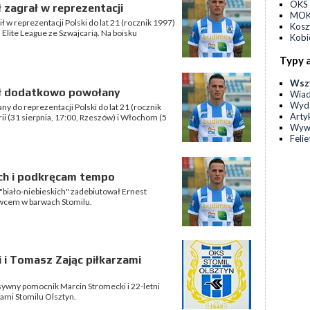
OKS 
ł zagrał w reprezentacji
MOKS
 w reprezentacji Polski do lat 21 (rocznik 1997)
Kos
ite League ze Szwajcarią. Na boisku
Kobi
Typy 
Wsz
ioł dodatkowo powołany
Wia
Wyda
ny do reprezentacji Polski do lat 21 (rocznik
Arty
ii (31 sierpnia, 17:00, Rzeszów) i Włochom (5
Wyw
Feli
ach i podkręcam tempo
"biało-niebieskich" zadebiutował Ernest
wcem w barwach Stomilu.
i i Tomasz Zając piłkarzami
nsywny pomocnik Marcin Stromecki i 22-letni
ami Stomilu Olsztyn.